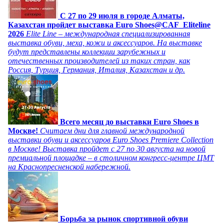
C 27 по 29 июля в городе Алматы,
Казахстан пройдет выставка Euro Shoes@CAF_Eliteline
2026
Elite Line – международная специализированная
выставка обуви, меха, кожи и аксессуаров. На выставке
будут представлены коллекции зарубежных и
отечественных производителей из таких стран, как
Россия, Турция, Германия, Италия, Казахстан и др.
Всего месяц до выставки Euro Shoes в
Москве!
Считаем дни для главной международной
выставки обуви и аксессуаров Euro Shoes Premiere Collection
в Москве! Выставка пройдет с 27 по 30 августа на новой
премиальной площадке – в столичном конгресс-центре ЦМТ
на Краснопресненской набережной.
Борьба за рынок спортивной обуви