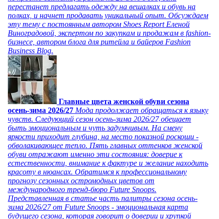
перестанет предлагать одежду на вешалках и обувь на
полках, и начнет продавать уникальный опыт. Обсуждаем
эту тему с постоянным автором Shoes Report Еленой
Виноградовой, экспертом по закупкам и продажам в fashion-
бизнесе, автором блога для ритейла и байеров Fashion
Business Blog.
Главные цвета женской обуви сезона
осень-зима 2026/27
Мода продолжает обращаться к языку
чувств. Следующий сезон осень-зима 2026/27 обещает
быть эмоциональным и чуть задумчивым. На смену
яркости приходит глубина, на место показной роскоши -
обволакивающее тепло. Пять главных оттенков женской
обуви отражают именно эти состояния: доверие к
естественности, внимание к фактуре и желание находить
красоту в нюансах. Обратимся к профессиональному
прогнозу сезонных остромодных цветов от
международного тренд-бюро Future Snoops.
Представленная в статье часть палитры сезона осень-
зима 2026/27 от Future Snoops - эмоциональная карта
будущего сезона, которая говорит о доверии и хрупкой