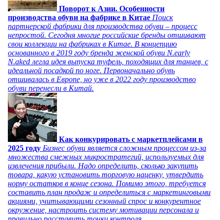
Поворот к Азии. Особенности
производства обуви на фабрике в Китае
Поиск
партнерской фабрики для производства обуви – процесс
непростой. Сегодня многие российские бренды отшивают
свои коллекции на фабриках в Китае. В концепцию
основанного в 2019 году бренда женской обуви N.early
N.aked легла идея выпуска туфель, походящих для танцев, с
идеальной посадкой по ноге. Первоначально обувь
отшивалась в Европе, но уже в 2022 году производство
обуви перенесли в Китай.
Как конкурировать с маркетплейсами в
2025 году
Бизнес обуви является сложным процессом из-за
множества смежных микростратегий, используемых для
извлечения прибыли. Надо определить, сколько закупить
товара, какую установить торговую наценку, утвердить
норму остатков в конце сезона. Помимо этого, требуется
составить план продаж и определиться с маркетинговыми
акциями, учитывающими сезонный спрос и конкурентное
окружение, настроить систему мотивации персонала и
правильно расставить точки контроля.