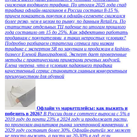
снижения входящего трафика. По итогам 2025 года спад
трафика офлайн-магазинов в России составил 8-15 %,
причем показатель покупок в офлайн-сегменте снижался
более резко, чем в целом по рынку, по данным Retail.ru. По
статистике отдельных ТЦ падение по итогам прошлого
года составило от 15 до 25%. Как эффективно работать
продавцам с покупателями в таких непростых условиях?
Подробно разбираем стратегии сервиса при низком
трафике с экспертом SR по закупкам и продажам в fashion-
бизнесе Еленой Виноградовой. Эксперт дает проверенные
методы с практическими примерами речевых модулей.
Елена уверена, что в условиях падающего трафика
качественный сервис становится главным конкурентным
преимуществом для обувной
Офлайн vs маркетплейсы: как выжить и
победить в 2026?
В России доля e commerce выросла с 5% в
2019 году до почти 23% в 2024 году и продолжает расти,
по прогнозам аналитиков рынка электронной коммерции, к
2029 году составит более 30%. Офлайн-ритейл же может
не просто выжить, а расти на 20-30% в год, если