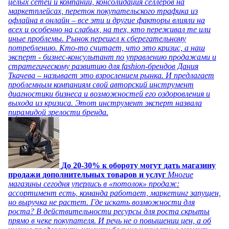
целых сетей и компаний, консолидация селлеров на
маркетплейсах, переток покупательского трафика из
офлайна в онлайн – все эти и другие факторы влияли на
всех и особенно на слабых, на тех, кто переживал те или
иные проблемы. Рынок перешел к сберегательному
потреблению. Кто-то считает, что это кризис, а наш
эксперт - бизнес-консультант по управлению продажами и
стратегическому развитию для fashion-брендов Дания
Ткачева – называет это взрослением рынка. И предлагает
проблемным компаниям свой авторский инструмент
диагностики бизнеса и возможностей его оздоровления и
выхода из кризиса. Этот инструмент эксперт назвала
пирамидой зрелости бренда.
До 20-30% к обороту могут дать магазину
продажи дополнительных товаров и услуг
Многие
магазины сегодня уперлись в «потолок» продаж:
ассортимент есть, команда работает, маркетинг запущен,
но выручка не растет. Где искать возможности для
роста? В действительности ресурсы для роста скрыты
прямо в чеке покупателя. И речь не о повышении цен, а об