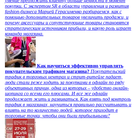
умение предложить клиенту больше ценности в момент
покупки. С экспертом SR в области управления и развития
fashion-бизнеса Марией Герасименко разбираемся, как с
помощью дополнительных товаров увеличить продажи, и
почему аксессуары и сопутствующие товары становятся
стратегическим источником прибыли, и какую роль играет
команда магазина.
Как научиться эффективно управлять
покупательским трафиком магазина?
Покупательский
трафик в торговых центрах и стрит-ритейле падает,
люди стали реже ходить за покупками в офлайн по ряду
объективных причин, одна из которых – удобство онлайн-
шопинга со всеми его плюсами. И все же офлайн
продолжает жить и развиваться. Как взять под контроль
трафик в магазинах, научиться правильно рассчитывать и
влиять на то количество людей, которое приходит в
торговые точки, чтобы они были прибыльными?