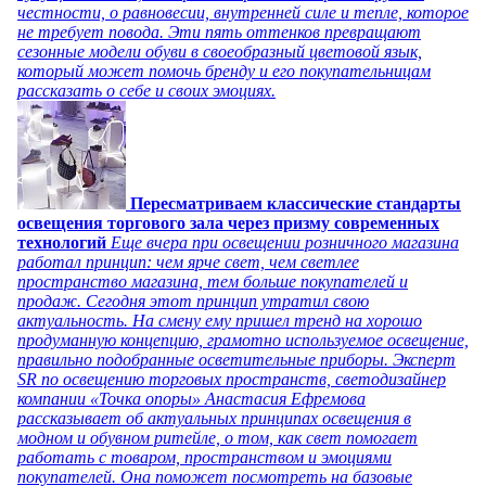
честности, о равновесии, внутренней силе и тепле, которое
не требует повода. Эти пять оттенков превращают
сезонные модели обуви в своеобразный цветовой язык,
который может помочь бренду и его покупательницам
рассказать о себе и своих эмоциях.
Пересматриваем классические стандарты
освещения торгового зала через призму современных
технологий
Еще вчера при освещении розничного магазина
работал принцип: чем ярче свет, чем светлее
пространство магазина, тем больше покупателей и
продаж. Сегодня этот принцип утратил свою
актуальность. На смену ему пришел тренд на хорошо
продуманную концепцию, грамотно используемое освещение,
правильно подобранные осветительные приборы. Эксперт
SR по освещению торговых пространств, светодизайнер
компании «Точка опоры» Анастасия Ефремова
рассказывает об актуальных принципах освещения в
модном и обувном ритейле, о том, как свет помогает
работать с товаром, пространством и эмоциями
покупателей. Она поможет посмотреть на базовые