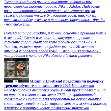
Эксперты модного рынка и аналитики-экономисты
прогнозируют падение продаж Nike и Adidas. Лидерские
позиции непотопляемых спортивных гигантов могут
серьезно пошатнуться в ближайшие годы, так как их
теснят молодые, смелые и активные конкуренты – бренды
- челленджеры.
Почему это происходит, и каковы основные причины таких
изменений? Своим взглядом на ситуацию на рынке в
сегменте спортивных одежды и обуви делится Дания
Ткачева, эксперт-практик fashion-рынка с 20-летним
опытом управления продажами, имеющий за плечами 13
лет работы в команде Nike Russia и fashion-ритейле.
Micam и Livetrend представили подборку
трендов обуви сезона весна-лето 2026
Итальянская
международная выставка обуви Micam представляет «Гид
по трендам сезона весна-лето 2026», разработанный
совместно с Livetrend. Гид разработан на основе анализа
социальных сетей, онлайн-маркетплейсов и модных показов,
а также с помощью новых технологий, таких как