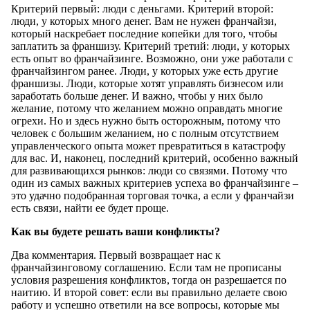
Критерий первый: люди с деньгами. Критерий второй:
люди, у которых много денег. Вам не нужен франчайзи,
который наскребает последние копейки для того, чтобы
заплатить за франшизу. Критерий третий: люди, у которых
есть опыт во франчайзинге. Возможно, они уже работали с
франчайзингом ранее. Люди, у которых уже есть другие
франшизы. Люди, которые хотят управлять бизнесом или
заработать больше денег. И важно, чтобы у них было
желание, потому что желанием можно оправдать многие
огрехи. Но и здесь нужно быть осторожным, потому что
человек с большим желанием, но с полным отсутствием
управленческого опыта может превратиться в катастрофу
для вас. И, наконец, последний критерий, особенно важный
для развивающихся рынков: люди со связями. Потому что
один из самых важных критериев успеха во франчайзинге –
это удачно подобранная торговая точка, а если у франчайзи
есть связи, найти ее будет проще.
Как вы будете решать ваши конфликты?
Два комментария. Первый возвращает нас к
франчайзинговому соглашению. Если там не прописаны
условия разрешения конфликтов, тогда он разрешается по
наитию. И второй совет: если вы правильно делаете свою
работу и успешно ответили на все вопросы, которые мы