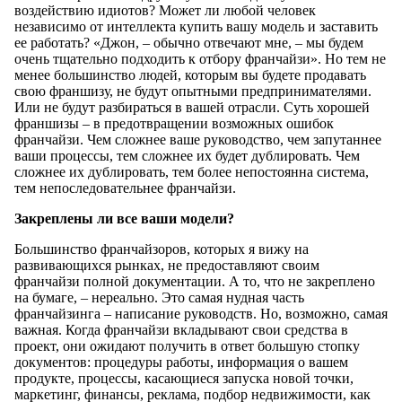
воздействию идиотов? Может ли любой человек
независимо от интеллекта купить вашу модель и заставить
ее работать? «Джон, – обычно отвечают мне, – мы будем
очень тщательно подходить к отбору франчайзи». Но тем не
менее большинство людей, которым вы будете продавать
свою франшизу, не будут опытными предпринимателями.
Или не будут разбираться в вашей отрасли. Суть хорошей
франшизы – в предотвращении возможных ошибок
франчайзи. Чем сложнее ваше руководство, чем запутаннее
ваши процессы, тем сложнее их будет дублировать. Чем
сложнее их дублировать, тем более непостоянна система,
тем непоследовательнее франчайзи.
Закреплены ли все ваши модели?
Большинство франчайзоров, которых я вижу на
развивающихся рынках, не предоставляют своим
франчайзи полной документации. А то, что не закреплено
на бумаге, – нереально. Это самая нудная часть
франчайзинга – написание руководств. Но, возможно, самая
важная. Когда франчайзи вкладывают свои средства в
проект, они ожидают получить в ответ большую стопку
документов: процедуры работы, информация о вашем
продукте, процессы, касающиеся запуска новой точки,
маркетинг, финансы, реклама, подбор недвижимости, как