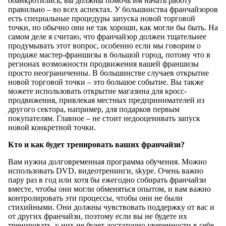
обанкротились, вы должны помочь им начать работу
правильно – во всех аспектах. У большинства франчайзоров
есть специальные процедуры запуска новой торговой
точки, но обычно они не так хороши, как могли бы быть. На
самом деле я считаю, что франчайзор должен тщательнее
продумывать этот вопрос, особенно если мы говорим о
продаже мастер-франшизы в большой город, потому что в
регионах возможности продвижения вашей франшизы
просто неограниченны. В большинстве случаев открытие
новой торговой точки – это большое событие. Вы также
можете использовать открытие магазина для кросс-
продвижения, привлекая местных предпринимателей из
другого сектора, например, для подарков первым
покупателям. Главное – не стоит недооценивать запуск
новой конкретной точки.
Кто и как будет тренировать ваших франчайзи?
Вам нужна долговременная программа обучения. Можно
использовать DVD, видеотренинги, skype. Очень важно
пару раз в год или хотя бы ежегодно собирать франчайзи
вместе, чтобы они могли обменяться опытом, и вам важно
контролировать эти процессы, чтобы они не были
стихийными. Они должны чувствовать поддержку от вас и
от других франчайзи, поэтому если вы не будете их
тренировать, у них не будет достаточно уверенности в себе