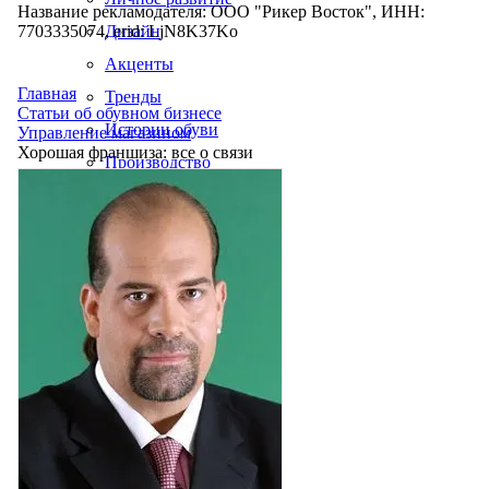
Название рекламодателя: ООО "Рикер Восток", ИНН:
7703335074, erid: LjN8K37Ko
Дизайн
Акценты
Главная
Тренды
Статьи об обувном бизнесе
Истории обуви
Управление магазином
Хорошая франшиза: все о связи
Производство