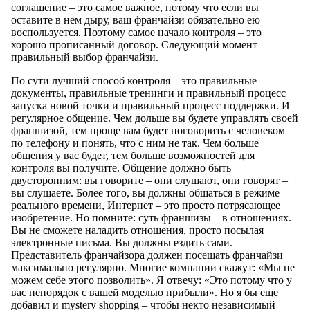
соглашение – это самое важное, потому что если вы
оставите в нем дыру, ваш франчайзи обязательно ею
воспользуется. Поэтому самое начало контроля – это
хорошо прописанный договор. Следующий момент –
правильный выбор франчайзи.
По сути лучший способ контроля – это правильные
документы, правильные тренинги и правильный процесс
запуска новой точки и правильный процесс поддержки. И
регулярное общение. Чем дольше вы будете управлять своей
франшизой, тем проще вам будет поговорить с человеком
по телефону и понять, что с ним не так. Чем больше
общения у вас будет, тем больше возможностей для
контроля вы получите. Общение должно быть
двусторонним: вы говорите – они слушают, они говорят –
вы слушаете. Более того, вы должны общаться в режиме
реального времени, Интернет – это просто потрясающее
изобретение. Но помните: суть франшизы – в отношениях.
Вы не сможете наладить отношения, просто посылая
электронные письма. Вы должны ездить сами.
Представитель франчайзора должен посещать франчайзи
максимально регулярно. Многие компании скажут: «Мы не
можем себе этого позволить». Я отвечу: «Это потому что у
вас непорядок с вашей моделью прибыли». Но я бы еще
добавил и mystery shopping – чтобы некто независимый