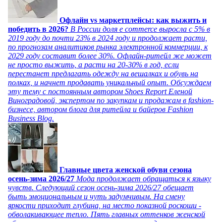
Офлайн vs маркетплейсы: как выжить и
победить в 2026?
В России доля e commerce выросла с 5% в
2019 году до почти 23% в 2024 году и продолжает расти,
по прогнозам аналитиков рынка электронной коммерции, к
2029 году составит более 30%. Офлайн-ритейл же может
не просто выжить, а расти на 20-30% в год, если
перестанет предлагать одежду на вешалках и обувь на
полках, и начнет продавать уникальный опыт. Обсуждаем
эту тему с постоянным автором Shoes Report Еленой
Виноградовой, экспертом по закупкам и продажам в fashion-
бизнесе, автором блога для ритейла и байеров Fashion
Business Blog.
Главные цвета женской обуви сезона
осень-зима 2026/27
Мода продолжает обращаться к языку
чувств. Следующий сезон осень-зима 2026/27 обещает
быть эмоциональным и чуть задумчивым. На смену
яркости приходит глубина, на место показной роскоши -
обволакивающее тепло. Пять главных оттенков женской