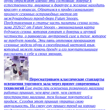
обуви отражают именно эти состояния: доверие к
естественности, внимание к фактуре и желание находить
красоту в нюансах. Обратимся к профессиональному
прогнозу сезонных остромодных цветов от
международного тренд-бюро Future Snoops.
Представленная в статье часть палитры сезона осень-
зима 2026/27 от Future Snoops - эмоциональная карта
будущего сезона, которая говорит о доверии и хрупкой
честности, о равновесии, внутренней силе и тепле, которое
не требует повода. Эти пять оттенков превращают
сезонные модели обуви в своеобразный цветовой язык,
который может помочь бренду и его покупательницам
рассказать о себе и своих эмоциях.
Пересматриваем классические стандарты
освещения торгового зала через призму современных
технологий
Еще вчера при освещении розничного магазина
работал принцип: чем ярче свет, чем светлее
пространство магазина, тем больше покупателей и
продаж. Сегодня этот принцип утратил свою
актуальность. На смену ему пришел тренд на хорошо