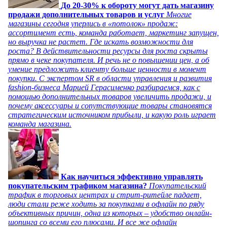
До 20-30% к обороту могут дать магазину
продажи дополнительных товаров и услуг
Многие
магазины сегодня уперлись в «потолок» продаж:
ассортимент есть, команда работает, маркетинг запущен,
но выручка не растет. Где искать возможности для
роста? В действительности ресурсы для роста скрыты
прямо в чеке покупателя. И речь не о повышении цен, а об
умение предложить клиенту больше ценности в момент
покупки. С экспертом SR в области управления и развития
fashion-бизнеса Марией Герасименко разбираемся, как с
помощью дополнительных товаров увеличить продажи, и
почему аксессуары и сопутствующие товары становятся
стратегическим источником прибыли, и какую роль играет
команда магазина.
Как научиться эффективно управлять
покупательским трафиком магазина?
Покупательский
трафик в торговых центрах и стрит-ритейле падает,
люди стали реже ходить за покупками в офлайн по ряду
объективных причин, одна из которых – удобство онлайн-
шопинга со всеми его плюсами. И все же офлайн