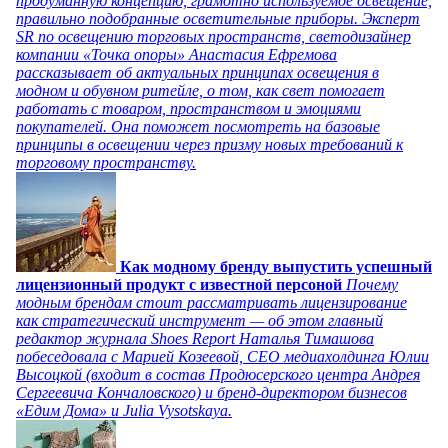
продуманную концепцию, грамотно используемое освещение,
правильно подобранные осветительные приборы. Эксперт
SR по освещению торговых пространств, светодизайнер
компании «Точка опоры» Анастасия Ефремова
рассказывает об актуальных принципах освещения в
модном и обувном ритейле, о том, как свет помогает
работать с товаром, пространством и эмоциями
покупателей. Она поможет посмотреть на базовые
принципы в освещении через призму новых требований к
торговому пространству.
Как модному бренду выпустить успешный
лицензионный продукт с известной персоной
Почему
модным брендам стоит рассматривать лицензирование
как стратегический инструмент — об этом главный
редактор журнала Shoes Report Наталья Тимашова
побеседовала с Марией Козеевой, СЕО медиахолдинга Юлии
Высоцкой (входит в состав Продюсерского центра Андрея
Сергеевича Кончаловского) и бренд-директором бизнесов
«Едим Дома» и Julia Vysotskaya.