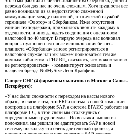
этого мы работали с бизнес-планшетом Сбербанка, данный
переход был для нас не очень сложным. Хотя трудности все
равно возникали из-за недостаточно слаженной
коммуникации между налоговой, технической службой
терминала «Эвотор» и Сбербанком. Из-за отсутствия
единой техподдержки, приходилось звонить каждому в
отдельности, и иногда ждать соединения с оператором
налоговой по 40 минут. В первую очередь нас волновал
вопрос - нужно ли нам после использования бизнес-
планшета «Сбербанка» заново регистрироваться в
налоговой службе или мы можем пользоваться тем же
личным кабинетом в ГНИВЦ, оказалось, что можно заново
не регистрироваться», - комментирует основатель и
владелец бренда NotMySize Леон Крайфиш.
Camper СНГ (4 фирменных магазина в Москве и Санкт-
Петербурге):
«У нас были сложности с переходом на кассы нового
образца в связи с тем, что ERP-система в нашей компании
построена на платформе SAP, а система ЕГАИС работает на
платформе 1-С, в этой связи мы столкнулись с
определенными трудностями. Но все-таки вышли из
положения, мы решили не адаптировать SAP к новой
системе, поскольку это очень длительный процесс, а
поставили дополнительную систему к SAP, которая