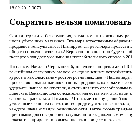
18.02.2015
9079
Сократить нельзя помиловать
Самым первым и, без сомнения, логичным антикризисным реш
числа убыточных магазинов. Эта мера естественным образом в
продавцов-консультантов. Планируют ли ретейлеры провести
общего снижения издержек? Вероятно, очень скоро будет нео
экспертов ожидает уменьшения потребительского спроса в 201
По словам Натальи Чернышевой, менеджера по рекламе и PR 
важнейшим связующим звеном между конечным потребителем и 
курсов и как следствие - ростом розничных цен. «Нашей зада
профессиональных навыков наших продавцов, которые в высок
удержать нашего покупателя, а стать для него своеобразным 
доверять. Вакансию для соискателей мы оставляем открытой к
салонов, - рассказала Наталья. - Что касается внутренней мот
усиленные тренинги не только по продукту и технике продаж,
каждого члена команды розничной сети. Также любые трейд-ак
приятными для совершения покупки, но и «заряженными» изн
показатели прироста и вовлеченность в процесс продаж».