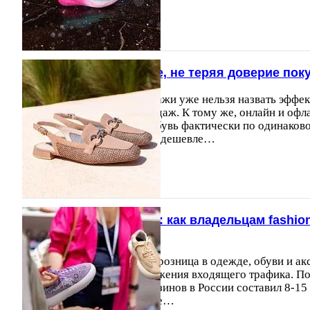
Как продавать больше, не теряя доверие пок
Сегодня скидки и распродажи уже нельзя назвать эфф
для выполнения плана продаж. К тому же, онлайн и офл
конечному потребителю обувь фактически по одинаковой
часто выбирает не там, где дешевле…
07.07.2026
4531
«Когда клиентов мало: как владельцам fashi
каждого зашедшего»
В последние годы офлайн-розница в одежде, обуви и ак
условиях устойчивого снижения входящего трафика. По
спад трафика офлайн-магазинов в России составил 8-15
покупок в офлайн-сегменте…