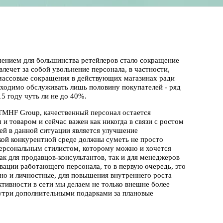
ением для большинства ретейлеров стало сокращение
лечет за собой увольнение персонала, в частности,
 массовые сокращения в действующих магазинах ради
бходимо обслуживать лишь половину покупателей - ряд
5 году чуть ли не до 40%.
TMHF Group, качественный персонал остается
товаром и сейчас важен как никогда в связи с ростом
чей в данной ситуации является улучшение
ой конкурентной среде должны суметь не просто
персональным стилистом, которому можно и хочется
ак для продавцов-консультантов, так и для менеджеров
ивации работающего персонала, то в первую очередь, это
 но и личностные, для повышения внутреннего роста
тивности в сети мы делаем не только внешне более
утри дополнительными подарками за плановые