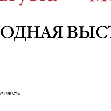
2W5zFJRB7Va