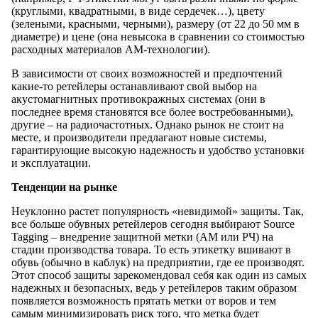
(круглыми, квадратными, в виде сердечек…), цвету
(зелеными, красными, черными), размеру (от 22 до 50 мм в
диаметре) и цене (она невысока в сравнении со стоимостью
расходных материалов АМ-технологии).
В зависимости от своих возможностей и предпочтений
какие-то ретейлеры останавливают свой выбор на
акустомагнитных противокражных системах (они в
последнее время становятся все более востребованными),
другие – на радиочастотных. Однако рынок не стоит на
месте, и производители предлагают новые системы,
гарантирующие высокую надежность и удобство установки
и эксплуатации.
Тенденции на рынке
Неуклонно растет популярность «невидимой» защиты. Так,
все больше обувных ретейлеров сегодня выбирают Source
Tagging – внедрение защитной метки (АМ или РЧ) на
стадии производства товара. То есть этикетку вшивают в
обувь (обычно в каблук) на предприятии, где ее производят.
Этот способ защиты зарекомендовал себя как один из самых
надежных и безопасных, ведь у ретейлеров таким образом
появляется возможность прятать метки от воров и тем
самым минимизировать риск того, что метка будет