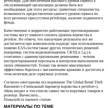
ретейлера. Для обеспечения высокого уровня сервиса у
обслуживающей организации должны быть все
необходимые для этого ресурсы: грамотные специалисты,
возможность предоставления единого уровня сервиса во
всех регионах присутствия ретейлера, наличие подменного
фонда.
Качественные и корректно работающие противокражные
системы могут намного снизить уровень воровства в
ретейле. Но отмечу, что наилучшие результаты все же
достигаются при комплексном подходе: при использовании
помимо EAS-систем также других технических решений
(например, систем видеонаблюдения, СКУД и т.д.) в
сочетании с административными решениями – четким
инструктированием персонала и контролем выполнения им
своих обязанностей. Только так можно максимально
эффективно бороться с магазинными кражами и достигать в
этом нелегком деле серьезных успехов.
Согласно ежегодному исследованию The Global Retail Theft
Barometer («Глобальный барометр воровства в ретейле»),
обувь входит в топ-список самых часто воруемых товаров в
рознице. Вычислить…
Пожалуйста оцените статью
МАТЕРИАЛЫ ПО ТЕМЕ