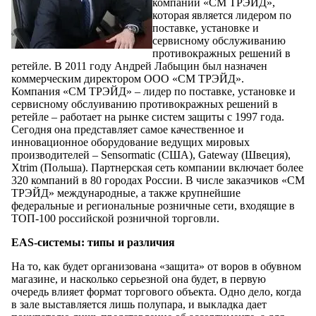
компании «СМ ТРЭЙД»,
которая является лидером по
поставке, установке и
сервисному обслуживанию
противокражных решений в
ретейле. В 2011 году Андрей Лабыцин был назначен
коммерческим директором ООО «СМ ТРЭЙД».
Компания «СМ ТРЭЙД» – лидер по поставке, установке и
сервисному обслуиванию противокражных решений в
ретейле – работает на рынке систем защиты с 1997 года.
Сегодня она представляет самое качественное и
инновационное оборудование ведущих мировых
производителей – Sensormatic (США), Gateway (Швеция),
Xtrim (Польша). Партнерская сеть компании включает более
320 компаний в 80 городах России. В числе заказчиков «СМ
ТРЭЙД» международные, а также крупнейшие
федеральные и региональные розничные сети, входящие в
ТОП-100 российской розничной торговли.
EAS-системы: типы и различия
На то, как будет организована «защита» от воров в обувном
магазине, и насколько серьезной она будет, в первую
очередь влияет формат торгового объекта. Одно дело, когда
в зале выставляется лишь полупара, и выкладка дает