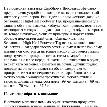
На последней выставке EuroShop в Дюссельдорфе было
представлено устройство, которое вызвало неподдельный
интерес у ретейлеров. Речь идет о новом жестком датчике
Sensormatic High-Heel Footwear Tag, предназначенном для
защиты обуви на высоком каблуке. Как правило, почти все
имеющиеся сегодня в продаже датчики для обуви смотрятся
на товаре неуклюже, мешают примерке и портят таким
образом покупательский опыт. Однако к датчику
Sensormatic High-Heel Footwear Tag все сказанное выше не
относится. Благодаря своему эстетичному и ненавязчивому
дизайну он смотрится на товаре изящно. Его конструкция
подразумевает прикрепление датчика к задней части
каблука, а не к его передней части или отверстию в обуви,
за счет чего он менее незаметен на обуви. Датчик трудно
повредить, он не оставляет на обуви следов, легко
прикрепляется и отсоединяется от товара. Защитить им
можно обувь с каблуком практически любого стиля и
высоты. Длина датчика составляет 99 мм, ширина – 69 мм,
высота – 70 мм, вес – 37,7 г.
На что еще обратить внимание
В обувном магазине помимо обуви зачастую продаются
сопутствующие товары, например, бижутерия. Они тоже