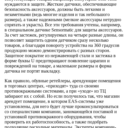
нуждаются в защите. Жесткие датчики, обеспечивающие
безопасность аксессуаров, должны быть легкими и
незаметными (ведь многие изделия и так небольшого
размера), а также надежными (мелкие аксессуары нетрудно
спрятать и украсть). Все эти требования учтены, например,
в специальном датчике Sensormatic для защиты аксессуаров.
За счет застежек, регулируемых на четыре разные длины, он
позволяет защитить одним датчиком сразу несколько
товаров, а благодаря повороту устройства на 360 градусов
продукцию можно демонстрировать с разных сторон.
Защитное покрытие из нержавеющей стали и застежка в
форме буквы U предотвращают появление царапин и
повреждений на товаре, а маленькие размеры и форма
датчика не портят выкладку.
Как правило, обувные ретейлеры, арендующие помещения
в торговых центрах, «приходят» туда со своими
противокражными системами, а при «уходе» из ТЦ
забирают их с собой. Но если получилось так, что магазин
арендует помещение, в котором EAS-системы уже
установлены, для него будет лучше проконсультироваться
со специалистами компании, занимающейся поставкой и
установкой противокражного оборудования, чтобы
проверить их работоспособность, а также подобрать
подходящие расходные материалы. Эксперты компании-