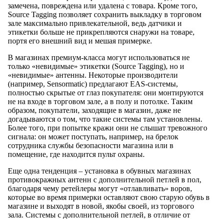
замечена, повреждена или удалена с товара. Кроме того,
Source Tagging позволяет сохранить выкладку в торговом
зале максимально привлекательной, ведь датчики и
этикетки больше не прикрепляются снаружи на товаре,
портя его внешний вид и мешая примерке.
В магазинах премиум-класса могут использоваться не
только «невидимые» этикетки (Source Tagging), но и
«невидимые» антенны. Некоторые производители
(например, Sensormatic) предлагают EAS-системы,
полностью скрытые от глаз покупателя: они монтируются
не на входе в торговом зале, а в полу и потолке. Таким
образом, покупатели, заходящие в магазин, даже не
догадываются о том, что такие системы там установлены.
Более того, при попытке кражи они не слышат тревожного
сигнала: он может поступать, например, на брелок
сотрудника службы безопасности магазина или в
помещение, где находится пульт охраны.
Еще одна тенденция – установка в обувных магазинах
противокражных антенн с дополнительной петлей в пол,
благодаря чему ретейлеры могут «отлавливать» воров,
которые во время примерки оставляют свою старую обувь в
магазине и выходят в новой, якобы своей, из торгового
зала. Системы с дополнительной петлей, в отличие от