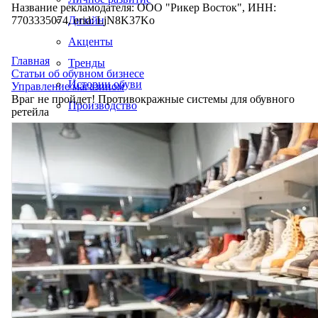
Название рекламодателя: ООО "Рикер Восток", ИНН:
7703335074, erid: LjN8K37Ko
Дизайн
Акценты
Главная
Тренды
Статьи об обувном бизнесе
Истории обуви
Управление магазином
Враг не пройдет! Противокражные системы для обувного
Производство
ретейла