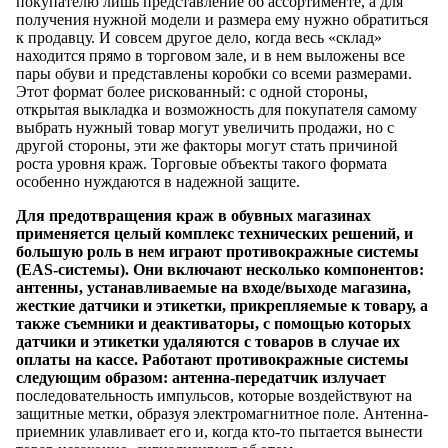
покупателю лишь представление об ассортименте, а для
получения нужной модели и размера ему нужно обратиться
к продавцу. И совсем другое дело, когда весь «склад»
находится прямо в торговом зале, и в нем выложены все
пары обуви и представлены коробки со всеми размерами.
Этот формат более рискованный: с одной стороны,
открытая выкладка и возможность для покупателя самому
выбрать нужный товар могут увеличить продажи, но с
другой стороны, эти же факторы могут стать причиной
роста уровня краж. Торговые объекты такого формата
особенно нуждаются в надежной защите.
Для предотвращения краж в обувных магазинах
применяется целый комплекс технических решений, и
большую роль в нем играют противокражные системы
(EAS-системы). Они включают несколько компонентов:
антенны, устанавливаемые на входе/выходе магазина,
жесткие датчики и этикетки, прикрепляемые к товару, а
также съемники и деактиваторы, с помощью которых
датчики и этикетки удаляются с товаров в случае их
оплаты на кассе. Работают противокражные системы
следующим образом: антенна-передатчик излучает
последовательность импульсов, которые воздействуют на
защитные метки, образуя электромагнитное поле. Антенна-
приемник улавливает его и, когда кто-то пытается вынести