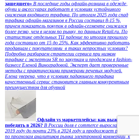
зашедшего»
В последние годы офлайн-розница в одежде,
обуви и аксессуарах работает в условиях устойчивого
снижения входящего трафика. По итогам 2025 года спад
трафика офлайн-магазинов в России составил 8-15 %,
причем показатель покупок в офлайн-сегменте снижался
более резко, чем в целом по рынку, по данным Retail.ru. По
статистике отдельных ТЦ падение по итогам прошлого
года составило от 15 до 25%. Как эффективно работать
продавцам с покупателями в таких непростых условиях?
Подробно разбираем стратегии сервиса при низком
трафике с экспертом SR по закупкам и продажам в fashion-
бизнесе Еленой Виноградовой. Эксперт дает проверенные
методы с практическими примерами речевых модулей.
Елена уверена, что в условиях падающего трафика
качественный сервис становится главным конкурентным
преимуществом для обувной
Офлайн vs маркетплейсы: как выжить и
победить в 2026?
В России доля e commerce выросла с 5% в
2019 году до почти 23% в 2024 году и продолжает расти,
по прогнозам аналитиков рынка электронной коммерции, к