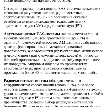
товар незаконно, сигнализирует об этом.
Сегодня на рынке представлены EAS-системы нескольких
технологий (акустомагнитные, радиочастотные,
электромагнитные, RFID), но российские обувные
ретейлеры активно используют только две из них:
акустомагнитную (АМ) и радиочастотную (РЧ).
Акустомагнитные EAS-системы
давно известны своим
высоким коэффициентом срабатываний (до 95%) и
отличной помехоустойчивостью. АМ-датчики срабатывают
даже на фольгированных и металлизированных
поверхностях, а АМ-этикетки (прямоугольные метки белого
и черного цвета или с ложным штрих-кодом) отличаются
большей прочностью, чем другие, поэтому ворам сложнее
их повредить. Мировым лидером по производству
акустомагнитных противокражных систем уже на
протяжении более 40 лет является компания Sensormatic.
Радиочастотные системы
обладают меньшим
коэффициентом срабатываний (около 90 %), они более
чувствительны к шумам и помехам, а РЧ-датчики нетрудно
удалить съемниками, которые вор может принести с собой в
магазин. Однако у РЧ-систем есть некоторые важные
преимущества: большой выбор расходных материалов
(например, РЧ-этикетки могут быть различными по форме