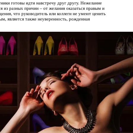
тники готовы идти навстречу друг другу. Нежелание
 из разных причин – от желания оказаться правым и
щения, что руководитель или коллеги не умеют ценить
ым, является также неуверенность, рожденная