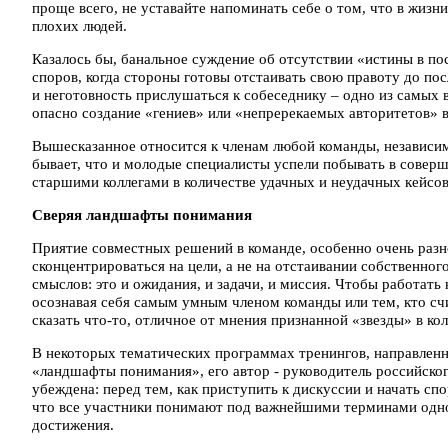
проще всего, не уставайте напоминать себе о том, что в жизн
плохих людей.
Казалось бы, банальное суждение об отсутствии «истины в по
споров, когда стороны готовы отстаивать свою правоту до по
и неготовность прислушаться к собеседнику – одно из самых 
опасно создание «гениев» или «непререкаемых авторитетов» в
Вышесказанное относится к членам любой команды, независим
бывает, что и молодые специалисты успели побывать в соверш
старшими коллегами в количестве удачных и неудачных кейсов
Сверяя ландшафты понимания
Приятие совместных решений в команде, особенно очень разн
сконцентрироваться на цели, а не на отстаивании собственног
смыслов: это и ожидания, и задачи, и миссия. Чтобы работат
осознавая себя самым умным членом команды или тем, кто сч
сказать что-то, отличное от мнения признанной «звезды» в кол
В некоторых тематических программах тренингов, направленн
«ландшафты понимания», его автор - руководитель российског
убеждена: перед тем, как приступить к дискуссии и начать с
что все участники понимают под важнейшими терминами одно 
достижения.