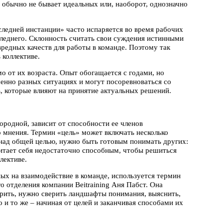
и обычно не бывает идеальных или, наоборот, однозначно
следней инстанции» часто испаряется во время рабочих
следнего. Склонность считать свои суждения истинными
вредных качеств для работы в команде. Поэтому так
 коллективе.
о от их возраста. Опыт обогащается с годами, но
енно разных ситуациях и могут посоревноваться со
, которые влияют на принятие актуальных решений.
ородной, зависит от способности ее членов
о мнения. Термин «цель» может включать несколько
ь над общей целью, нужно быть готовым понимать других:
итает себя недостаточно способным, чтобы решиться
лективе.
ых на взаимодействие в команде, используется термин
о отделения компании Beitraining Аня Пабст. Она
порить, нужно сверить ландшафты понимания, выяснить,
и то же – начиная от целей и заканчивая способами их