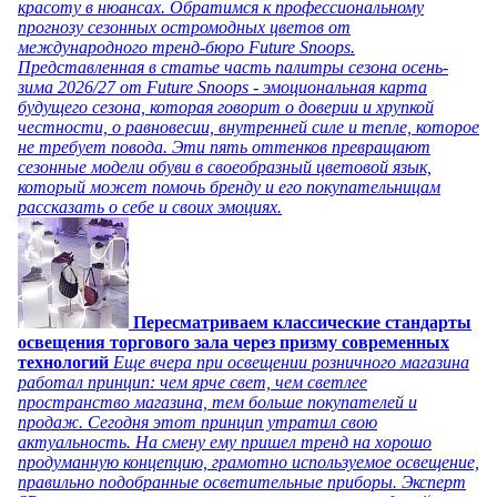
красоту в нюансах. Обратимся к профессиональному
прогнозу сезонных остромодных цветов от
международного тренд-бюро Future Snoops.
Представленная в статье часть палитры сезона осень-
зима 2026/27 от Future Snoops - эмоциональная карта
будущего сезона, которая говорит о доверии и хрупкой
честности, о равновесии, внутренней силе и тепле, которое
не требует повода. Эти пять оттенков превращают
сезонные модели обуви в своеобразный цветовой язык,
который может помочь бренду и его покупательницам
рассказать о себе и своих эмоциях.
Пересматриваем классические стандарты
освещения торгового зала через призму современных
технологий
Еще вчера при освещении розничного магазина
работал принцип: чем ярче свет, чем светлее
пространство магазина, тем больше покупателей и
продаж. Сегодня этот принцип утратил свою
актуальность. На смену ему пришел тренд на хорошо
продуманную концепцию, грамотно используемое освещение,
правильно подобранные осветительные приборы. Эксперт