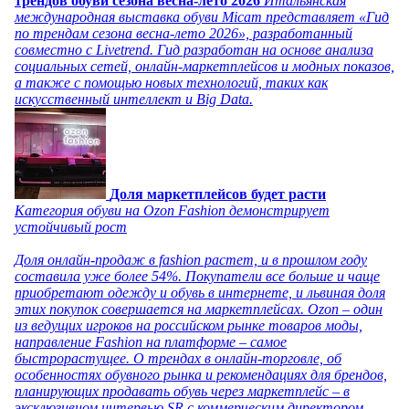
трендов обуви сезона весна-лето 2026
Итальянская
международная выставка обуви Micam представляет «Гид
по трендам сезона весна-лето 2026», разработанный
совместно с Livetrend. Гид разработан на основе анализа
социальных сетей, онлайн-маркетплейсов и модных показов,
а также с помощью новых технологий, таких как
искусственный интеллект и Big Data.
Доля маркетплейсов будет расти
Категория обуви на Ozon Fashion демонстрирует
устойчивый рост
Доля онлайн-продаж в fashion растет, и в прошлом году
составила уже более 54%. Покупатели все больше и чаще
приобретают одежду и обувь в интернете, и львиная доля
этих покупок совершается на маркетплейсах. Ozon – один
из ведущих игроков на российском рынке товаров моды,
направление Fashion на платформе – самое
быстрорастущее. О трендах в онлайн-торговле, об
особенностях обувного рынка и рекомендациях для брендов,
планирующих продавать обувь через маркетплейс – в
эксклюзивном интервью SR с коммерческим директором