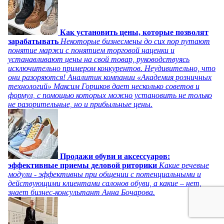
Как установить цены, которые позволят
зарабатывать
Некоторые бизнесмены до сих пор путают
понятие маржи с понятием торговой наценки и
устанавливают цены на свой товар, руководствуясь
исключительно примером конкурентов. Неудивительно, что
они разоряются! Аналитик компании «Академия розничных
технологий» Максим Горшков дает несколько советов и
формул, с помощью которых можно установить не только
не разорительные, но и прибыльные цены.
Продажи обуви и аксессуаров:
эффективные приемы деловой риторики
Какие речевые
модули - эффективны при общении с потенциальными и
действующими клиентами салонов обуви, а какие – нет,
знает бизнес-консультант Анна Бочарова.