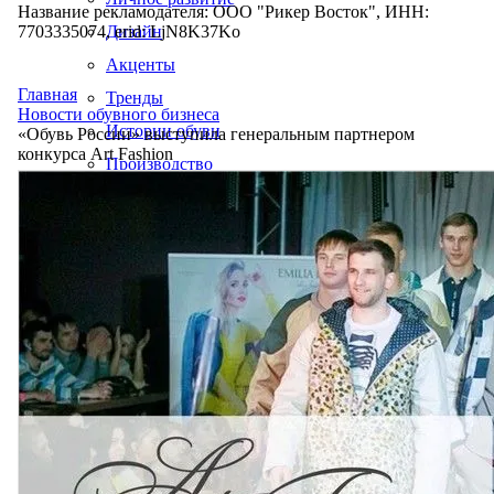
Название рекламодателя: ООО "Рикер Восток", ИНН:
7703335074, erid: LjN8K37Ko
Дизайн
Акценты
Главная
Тренды
Новости обувного бизнеса
Истории обуви
«Обувь России» выступила генеральным партнером
конкурса Art Fashion
Производство