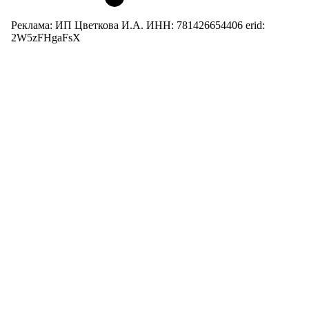
Реклама: ИП Цветкова И.А. ИНН: 781426654406 erid:
2W5zFHgaFsX