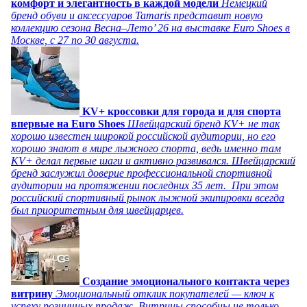
комфорт и элегантность в каждой модели
Немецкий
бренд обуви и аксессуаров Tamaris представит новую
коллекцию сезона Весна–Лето’ 26 на выставке Euro Shoes в
Москве, с 27 по 30 августа.
KV+ кроссовки для города и для спорта
впервые на Euro Shoes
Швейцарский бренд KV+ не так
хорошо известен широкой российской аудитории, но его
хорошо знают в мире лыжного спорта, ведь именно там
KV+ делал первые шаги и активно развивался. Швейцарский
бренд заслужил доверие профессиональной спортивной
аудитории на протяжении последних 35 лет. При этом
российский спортивный рынок лыжной экипировки всегда
был приоритетным для швейцарцев.
Создание эмоционального контакта через
витрину
Эмоциональный отклик покупателей — ключ к
успеху розничных продаж. Витрины способны не только