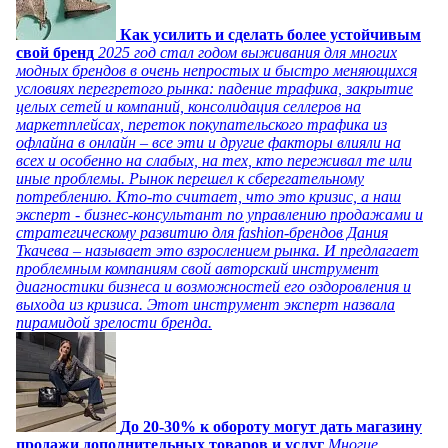
Как усилить и сделать более устойчивым
свой бренд
2025 год стал годом выживания для многих
модных брендов в очень непростых и быстро меняющихся
условиях перегретого рынка: падение трафика, закрытие
целых сетей и компаний, консолидация селлеров на
маркетплейсах, переток покупательского трафика из
офлайна в онлайн – все эти и другие факторы влияли на
всех и особенно на слабых, на тех, кто переживал те или
иные проблемы. Рынок перешел к сберегательному
потреблению. Кто-то считает, что это кризис, а наш
эксперт - бизнес-консультант по управлению продажами и
стратегическому развитию для fashion-брендов Дания
Ткачева – называет это взрослением рынка. И предлагает
проблемным компаниям свой авторский инструмент
диагностики бизнеса и возможностей его оздоровления и
выхода из кризиса. Этот инструмент эксперт назвала
пирамидой зрелости бренда.
До 20-30% к обороту могут дать магазину
продажи дополнительных товаров и услуг
Многие