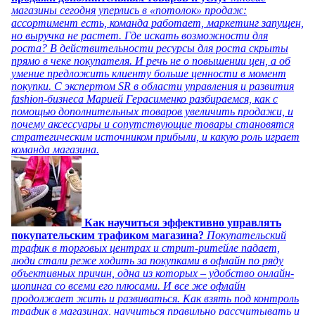
магазины сегодня уперлись в «потолок» продаж:
ассортимент есть, команда работает, маркетинг запущен,
но выручка не растет. Где искать возможности для
роста? В действительности ресурсы для роста скрыты
прямо в чеке покупателя. И речь не о повышении цен, а об
умение предложить клиенту больше ценности в момент
покупки. С экспертом SR в области управления и развития
fashion-бизнеса Марией Герасименко разбираемся, как с
помощью дополнительных товаров увеличить продажи, и
почему аксессуары и сопутствующие товары становятся
стратегическим источником прибыли, и какую роль играет
команда магазина.
Как научиться эффективно управлять
покупательским трафиком магазина?
Покупательский
трафик в торговых центрах и стрит-ритейле падает,
люди стали реже ходить за покупками в офлайн по ряду
объективных причин, одна из которых – удобство онлайн-
шопинга со всеми его плюсами. И все же офлайн
продолжает жить и развиваться. Как взять под контроль
трафик в магазинах, научиться правильно рассчитывать и