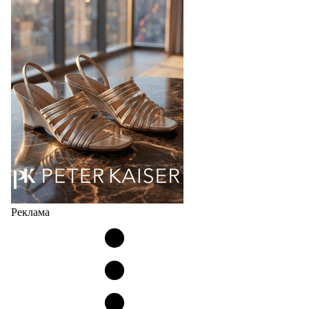
Co., Ltd., основанная в 2011 году и расположенная в
Гуанчжоу, столице моды Китая, является
профессиональной обувной компанией,
объединяющей разработку, производство и…
07.08.2026
790
Реклама