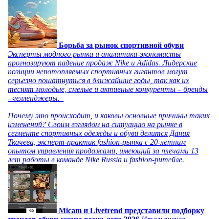
Борьба за рынок спортивной обуви
Эксперты модного рынка и аналитики-экономисты
прогнозируют падение продаж Nike и Adidas. Лидерские
позиции непотопляемых спортивных гигантов могут
серьезно пошатнуться в ближайшие годы, так как их
теснят молодые, смелые и активные конкуренты – бренды
- челленджеры.
Почему это происходит, и каковы основные причины таких
изменений? Своим взглядом на ситуацию на рынке в
сегменте спортивных одежды и обуви делится Дания
Ткачева, эксперт-практик fashion-рынка с 20-летним
опытом управления продажами, имеющий за плечами 13
лет работы в команде Nike Russia и fashion-ритейле.
Micam и Livetrend представили подборку