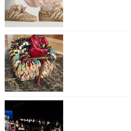
проект, посвященный здоровью,
высокотехнологичным продуктам, стилистическим
исследованиям и итальянскому…
10.08.2026
166
Вышли новые кроссовки Adidas Samba в
принте, имитирующем шкуру оленя
Использование анималистичных принтов в дизайне
кроссовок Adidas Samba началось с выпуска
коллаборации Adidas и Wales Bonner, в 2023 году
немецкий бренд выпустил кроссовки Samba в
леопардовом принте, и они имели…
10.08.2026
648
Итальянская Ferragamo вернулась к
прибыльности в первом полугодии 2026
года