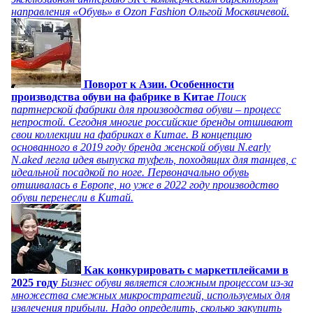
направления «Обувь» в Ozon Fashion Ольгой Москвичевой.
Поворот к Азии. Особенности
производства обуви на фабрике в Китае
Поиск
партнерской фабрики для производства обуви – процесс
непростой. Сегодня многие российские бренды отшивают
свои коллекции на фабриках в Китае. В концепцию
основанного в 2019 году бренда женской обуви N.early
N.aked легла идея выпуска туфель, походящих для танцев, с
идеальной посадкой по ноге. Первоначально обувь
отшивалась в Европе, но уже в 2022 году производство
обуви перенесли в Китай.
Как конкурировать с маркетплейсами в
2025 году
Бизнес обуви является сложным процессом из-за
множества смежных микростратегий, используемых для
извлечения прибыли. Надо определить, сколько закупить