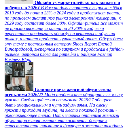
Офлайн vs маркетплейсы: как выжить и
победить в 2026?
В России доля e commerce выросла с 5% в
2019 году до почти 23% в 2024 году и продолжает расти,
по прогнозам аналитиков рынка электронной коммерции, к
2029 году составит более 30%. Офлайн-ритейл же может
не просто выжить, а расти на 20-30% в год, если
перестанет предлагать одежду на вешалках и обувь на
полках, и начнет продавать уникальный опыт. Обсуждаем
эту тему с постоянным автором Shoes Report Еленой
Виноградовой, экспертом по закупкам и продажам в fashion-
бизнесе, автором блога для ритейла и байеров Fashion
Business Blog.
Главные цвета женской обуви сезона
осень-зима 2026/27
Мода продолжает обращаться к языку
чувств. Следующий сезон осень-зима 2026/27 обещает
быть эмоциональным и чуть задумчивым. На смену
яркости приходит глубина, на место показной роскоши -
обволакивающее тепло. Пять главных оттенков женской
обуви отражают именно эти состояния: доверие к
естественности, внимание к фактуре и желание находить