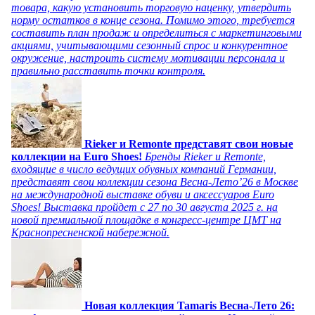
товара, какую установить торговую наценку, утвердить
норму остатков в конце сезона. Помимо этого, требуется
составить план продаж и определиться с маркетинговыми
акциями, учитывающими сезонный спрос и конкурентное
окружение, настроить систему мотивации персонала и
правильно расставить точки контроля.
Rieker и Remonte представят свои новые
коллекции на Euro Shoes!
Бренды Rieker и Remonte,
входящие в число ведущих обувных компаний Германии,
представят свои коллекции сезона Весна-Лето’26 в Москве
на международной выставке обуви и аксессуаров Euro
Shoes! Выставка пройдет c 27 по 30 августа 2025 г. на
новой премиальной площадке в конгресс-центре ЦМТ на
Краснопресненской набережной.
Новая коллекция Tamaris Весна-Лето 26: