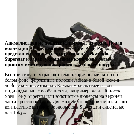
Анималистичные принты не выходят из моды. Новая
коллекция Adidas с названием «Cow Print Pack»
представляет три модели кроссовок Taekwondo,
Superstar и Japan, украшенные коричнево-белым
принтом имитирующим рисунок коровьей шкуры.
Все три силуэта украшают темно-коричневые пятна на
белом фоне, фирменные полоски Adidas в белой коже и
черные кожаные язычки. Каждая модель имеет свои
индивидуальные особенности, например, черный носок
Shell Toe у Superstar или золотистые люверсы на верхней
части кроссовок Japan. Две модели со шнуровкой отличают
контрастные шнурки: бордовые для Superstar и сиреневые
для Tokyo.