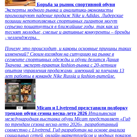
Борьба за рынок спортивной обуви
Эксперты модного рынка и аналитики-экономисты
прогнозируют падение продаж Nike и Adidas. Лидерские
позиции непотопляемых спортивных гигантов могут
серьезно пошатнуться в ближайшие годы, так как их
теснят молодые, смелые и активные конкуренты – бренды
- челленджеры.
Почему это происходит, и каковы основные причины таких
изменений? Своим взглядом на ситуацию на рынке в
сегменте спортивных одежды и обуви делится Дания
Ткачева, эксперт-практик fashion-рынка с 20-летним
опытом управления продажами, имеющий за плечами 13
лет работы в команде Nike Russia и fashion-ритейле.
Micam и Livetrend представили подборку
трендов обуви сезона весна-лето 2026
Итальянская
международная выставка обуви Micam представляет «Гид
по трендам сезона весна-лето 2026», разработанный
совместно с Livetrend. Гид разработан на основе анализа
социальных сетей, онлайн-маркетплейсов и модных показов,