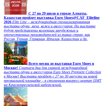
C 27 по 29 июля в городе Алматы,
Казахстан пройдет выставка Euro Shoes@CAF_Eliteline
2026
Elite Line – международная специализированная
выставка обуви, меха, кожи и аксессуаров. На выставке
будут представлены коллекции зарубежных и
отечественных производителей из таких стран, как
Россия, Турция, Германия, Италия, Казахстан и др.
Всего месяц до выставки Euro Shoes в
Москве!
Считаем дни для главной международной
выставки обуви и аксессуаров Euro Shoes Premiere Collection
в Москве! Выставка пройдет с 27 по 30 августа на новой
премиальной площадке – в столичном конгресс-центре ЦМТ
на Краснопресненской набережной.