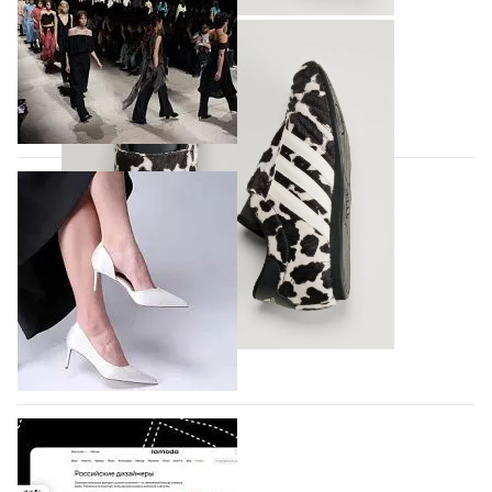
На участие в Московской неделе моды
подано 1047 заявок
На участие в седьмой Московской неделе моды,
которая пройдет в российской столице с 26 сентября
по 1 октября, уже подано 1047 заявок. Примерно
половину из них (494) прислали дизайнеры,
коллекции которых не были представлены в…
07.08.2026
440
BALLINA представит свои новинки на Euro
Shoes