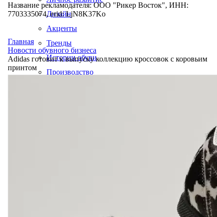
Название рекламодателя: ООО "Рикер Восток", ИНН:
7703335074, erid: LjN8K37Ko
Дизайн
Акценты
Главная
Тренды
Новости обувного бизнеса
Истории обуви
Adidas готовит к выпуску коллекцию кроссовок с коровьим
принтом
Производство