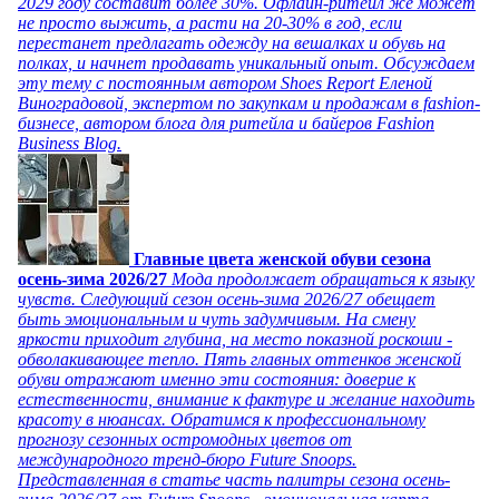
2029 году составит более 30%. Офлайн-ритейл же может
не просто выжить, а расти на 20-30% в год, если
перестанет предлагать одежду на вешалках и обувь на
полках, и начнет продавать уникальный опыт. Обсуждаем
эту тему с постоянным автором Shoes Report Еленой
Виноградовой, экспертом по закупкам и продажам в fashion-
бизнесе, автором блога для ритейла и байеров Fashion
Business Blog.
Главные цвета женской обуви сезона
осень-зима 2026/27
Мода продолжает обращаться к языку
чувств. Следующий сезон осень-зима 2026/27 обещает
быть эмоциональным и чуть задумчивым. На смену
яркости приходит глубина, на место показной роскоши -
обволакивающее тепло. Пять главных оттенков женской
обуви отражают именно эти состояния: доверие к
естественности, внимание к фактуре и желание находить
красоту в нюансах. Обратимся к профессиональному
прогнозу сезонных остромодных цветов от
международного тренд-бюро Future Snoops.
Представленная в статье часть палитры сезона осень-