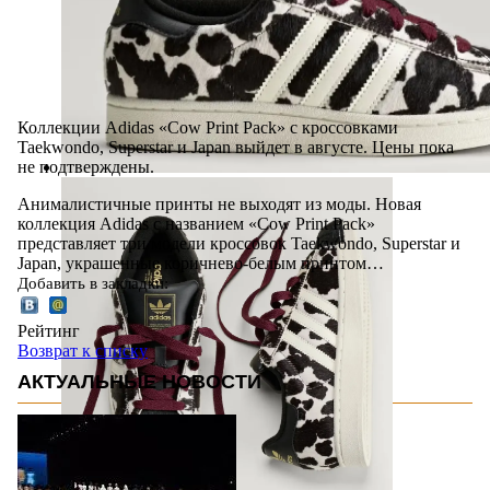
Коллекции Adidas «Cow Print Pack» с кроссовками
Taekwondo, Superstar и Japan выйдет в августе. Цены пока
не подтверждены.
Анималистичные принты не выходят из моды. Новая
коллекция Adidas с названием «Cow Print Pack»
представляет три модели кроссовок Taekwondo, Superstar и
Japan, украшенные коричнево-белым принтом…
Добавить в закладки:
Рейтинг
Возврат к списку
АКТУАЛЬНЫЕ НОВОСТИ