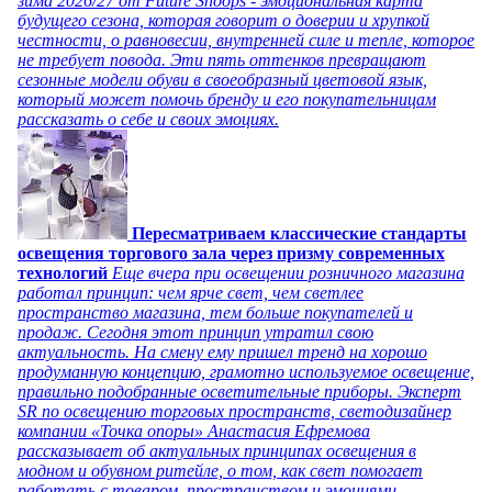
зима 2026/27 от Future Snoops - эмоциональная карта
будущего сезона, которая говорит о доверии и хрупкой
честности, о равновесии, внутренней силе и тепле, которое
не требует повода. Эти пять оттенков превращают
сезонные модели обуви в своеобразный цветовой язык,
который может помочь бренду и его покупательницам
рассказать о себе и своих эмоциях.
Пересматриваем классические стандарты
освещения торгового зала через призму современных
технологий
Еще вчера при освещении розничного магазина
работал принцип: чем ярче свет, чем светлее
пространство магазина, тем больше покупателей и
продаж. Сегодня этот принцип утратил свою
актуальность. На смену ему пришел тренд на хорошо
продуманную концепцию, грамотно используемое освещение,
правильно подобранные осветительные приборы. Эксперт
SR по освещению торговых пространств, светодизайнер
компании «Точка опоры» Анастасия Ефремова
рассказывает об актуальных принципах освещения в
модном и обувном ритейле, о том, как свет помогает
работать с товаром, пространством и эмоциями