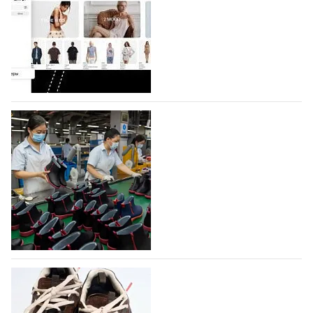
Компания BALLINA Guangzhou Lihuang Footwear
Co., Ltd., основанная в 2011 году и расположенная в
Гуанчжоу, столице моды Китая, является
профессиональной обувной компанией,
объединяющей разработку, производство и…
07.08.2026
315
На платформе Lamoda - новый раздел и
условия продвижения локальных
дизайнерских марок
Российский маркетплейс Lamoda решил обновить
раздел для продажи продукции локальных
дизайнерских марок одежды, обуви и аксессуаров.
Бренды также получат маркетинговую…
06.08.2026
485
Объем мирового производства обуви в
2025 году практически не увеличился