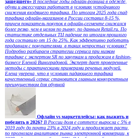
зашедшего»
В последние годы офлайн-розница в одежде,
обуви и аксессуарах работает в условиях устойчивого
снижения входящего трафика. По итогам 2025 года спад
трафика офлайн-магазинов в России составил 8-15 %,
причем показатель покупок в офлайн-сегменте снижался
более резко, чем в целом по рынку, по данным Retail.ru. По
статистике отдельных ТЦ падение по итогам прошлого
года составило от 15 до 25%. Как эффективно работать
продавцам с покупателями в таких непростых условиях?
Подробно разбираем стратегии сервиса при низком
трафике с экспертом SR по закупкам и продажам в fashion-
бизнесе Еленой Виноградовой. Эксперт дает проверенные
методы с практическими примерами речевых модулей.
Елена уверена, что в условиях падающего трафика
качественный сервис становится главным конкурентным
преимуществом для обувной
Офлайн vs маркетплейсы: как выжить и
победить в 2026?
В России доля e commerce выросла с 5% в
2019 году до почти 23% в 2024 году и продолжает расти,
по прогнозам аналитиков рынка электронной коммерции, к