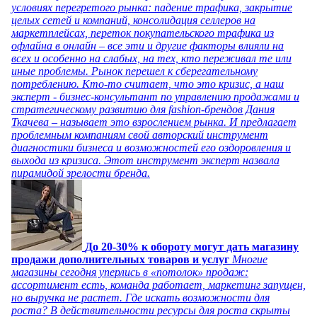
условиях перегретого рынка: падение трафика, закрытие
целых сетей и компаний, консолидация селлеров на
маркетплейсах, переток покупательского трафика из
офлайна в онлайн – все эти и другие факторы влияли на
всех и особенно на слабых, на тех, кто переживал те или
иные проблемы. Рынок перешел к сберегательному
потреблению. Кто-то считает, что это кризис, а наш
эксперт - бизнес-консультант по управлению продажами и
стратегическому развитию для fashion-брендов Дания
Ткачева – называет это взрослением рынка. И предлагает
проблемным компаниям свой авторский инструмент
диагностики бизнеса и возможностей его оздоровления и
выхода из кризиса. Этот инструмент эксперт назвала
пирамидой зрелости бренда.
До 20-30% к обороту могут дать магазину
продажи дополнительных товаров и услуг
Многие
магазины сегодня уперлись в «потолок» продаж:
ассортимент есть, команда работает, маркетинг запущен,
но выручка не растет. Где искать возможности для
роста? В действительности ресурсы для роста скрыты