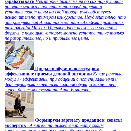
зарабатывать
Некоторые бизнесмены до сих пор путают
понятие маржи с понятием торговой наценки и
устанавливают цены на свой товар, руководствуясь
исключительно примером конкурентов. Неудивительно, что
они разоряются! Аналитик компании «Академия розничных
технологий» Максим Горшков дает несколько советов и
формул, с помощью которых можно установить не только
не разорительные, но и прибыльные цены.
Продажи обуви и аксессуаров:
эффективные приемы деловой риторики
Какие речевые
модули - эффективны при общении с потенциальными и
действующими клиентами салонов обуви, а какие – нет,
знает бизнес-консультант Анна Бочарова.
Формируем зарплату продавцов: советы
экспертов
«А как вы начисляете зарплату своим
консультантам, с личных или с общих продаж?» — это