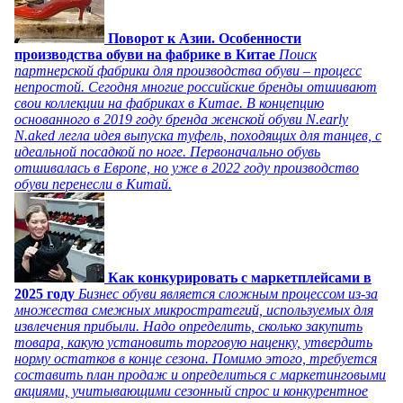
Поворот к Азии. Особенности
производства обуви на фабрике в Китае
Поиск
партнерской фабрики для производства обуви – процесс
непростой. Сегодня многие российские бренды отшивают
свои коллекции на фабриках в Китае. В концепцию
основанного в 2019 году бренда женской обуви N.early
N.aked легла идея выпуска туфель, походящих для танцев, с
идеальной посадкой по ноге. Первоначально обувь
отшивалась в Европе, но уже в 2022 году производство
обуви перенесли в Китай.
Как конкурировать с маркетплейсами в
2025 году
Бизнес обуви является сложным процессом из-за
множества смежных микростратегий, используемых для
извлечения прибыли. Надо определить, сколько закупить
товара, какую установить торговую наценку, утвердить
норму остатков в конце сезона. Помимо этого, требуется
составить план продаж и определиться с маркетинговыми
акциями, учитывающими сезонный спрос и конкурентное