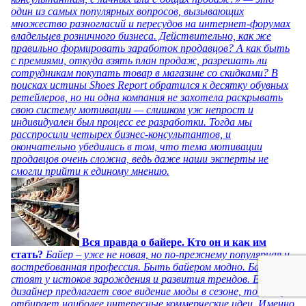
один из самых популярных вопросов, вызывающих
множество разногласий и пересудов на интернет-форумах
владельцев розничного бизнеса. Действительно, как же
правильно формировать заработок продавцов? А как быть
с премиями, откуда взять план продаж, разрешать ли
сотрудникам покупать товар в магазине со скидками? В
поисках истины Shoes Report обратился к десятку обувных
ретейлеров, но ни одна компания не захотела раскрывать
свою систему мотивации — слишком уж непрост и
индивидуален был процесс ее разработки. Тогда мы
расспросили четырех бизнес-консультантов, и
окончательно убедились в том, что тема мотивации
продавцов очень сложна, ведь даже наши эксперты не
смогли прийти к единому мнению.
Вся правда о байере. Кто он и как им
стать?
Байер – уже не новая, но по-прежнему популярная и
востребованная профессия. Быть байером модно. Байеры
стоят у истоков зарождения и развития трендов. Если
дизайнер предлагает свое видение моды в сезоне, то байер
отбирает наиболее интересные коммерческие идеи. Именно