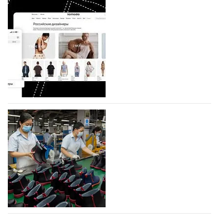
BALLINA представит свои новинки на Euro
Shoes
Компания BALLINA Guangzhou Lihuang Footwear
Co., Ltd., основанная в 2011 году и расположенная в
Гуанчжоу, столице моды Китая, является
профессиональной обувной компанией,
объединяющей разработку, производство и…
07.08.2026
618
На платформе Lamoda - новый раздел и
условия продвижения локальных
дизайнерских марок
Российский маркетплейс Lamoda решил обновить
раздел для продажи продукции локальных
дизайнерских марок одежды, обуви и аксессуаров.
Бренды также получат маркетинговую…
06.08.2026
798