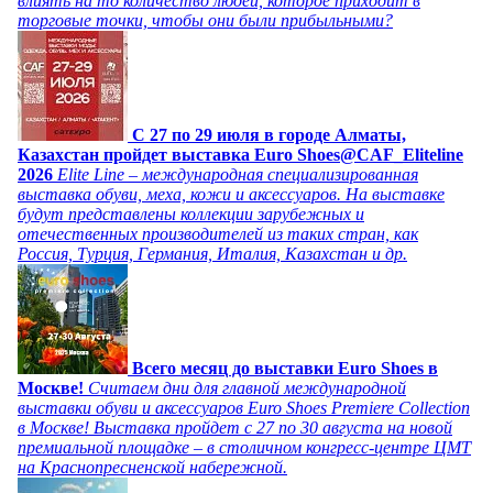
влиять на то количество людей, которое приходит в
торговые точки, чтобы они были прибыльными?
C 27 по 29 июля в городе Алматы,
Казахстан пройдет выставка Euro Shoes@CAF_Eliteline
2026
Elite Line – международная специализированная
выставка обуви, меха, кожи и аксессуаров. На выставке
будут представлены коллекции зарубежных и
отечественных производителей из таких стран, как
Россия, Турция, Германия, Италия, Казахстан и др.
Всего месяц до выставки Euro Shoes в
Москве!
Считаем дни для главной международной
выставки обуви и аксессуаров Euro Shoes Premiere Collection
в Москве! Выставка пройдет с 27 по 30 августа на новой
премиальной площадке – в столичном конгресс-центре ЦМТ
на Краснопресненской набережной.