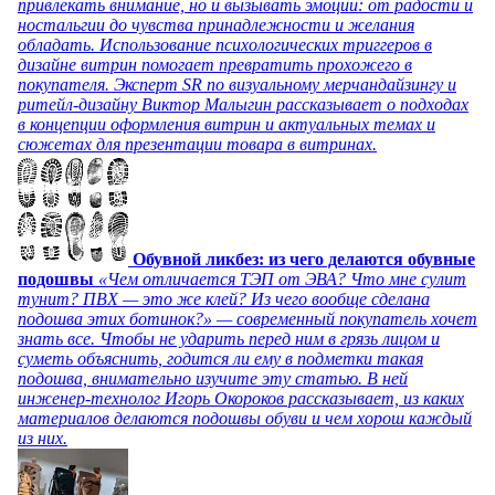
привлекать внимание, но и вызывать эмоции: от радости и
ностальгии до чувства принадлежности и желания
обладать. Использование психологических триггеров в
дизайне витрин помогает превратить прохожего в
покупателя. Эксперт SR по визуальному мерчандайзингу и
ритейл-дизайну Виктор Малыгин рассказывает о подходах
в концепции оформления витрин и актуальных темах и
сюжетах для презентации товара в витринах.
Обувной ликбез: из чего делаются обувные
подошвы
«Чем отличается ТЭП от ЭВА? Что мне сулит
тунит? ПВХ — это же клей? Из чего вообще сделана
подошва этих ботинок?» — современный покупатель хочет
знать все. Чтобы не ударить перед ним в грязь лицом и
суметь объяснить, годится ли ему в подметки такая
подошва, внимательно изучите эту статью. В ней
инженер-технолог Игорь Окороков рассказывает, из каких
материалов делаются подошвы обуви и чем хорош каждый
из них.