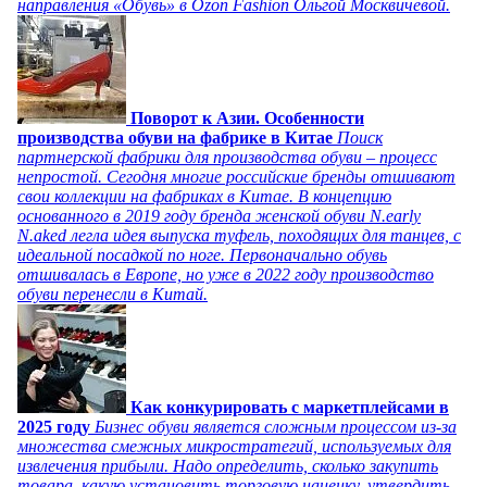
направления «Обувь» в Ozon Fashion Ольгой Москвичевой.
Поворот к Азии. Особенности
производства обуви на фабрике в Китае
Поиск
партнерской фабрики для производства обуви – процесс
непростой. Сегодня многие российские бренды отшивают
свои коллекции на фабриках в Китае. В концепцию
основанного в 2019 году бренда женской обуви N.early
N.aked легла идея выпуска туфель, походящих для танцев, с
идеальной посадкой по ноге. Первоначально обувь
отшивалась в Европе, но уже в 2022 году производство
обуви перенесли в Китай.
Как конкурировать с маркетплейсами в
2025 году
Бизнес обуви является сложным процессом из-за
множества смежных микростратегий, используемых для
извлечения прибыли. Надо определить, сколько закупить
товара, какую установить торговую наценку, утвердить