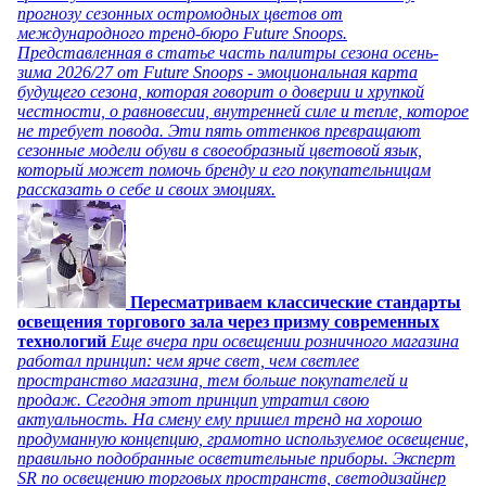
прогнозу сезонных остромодных цветов от
международного тренд-бюро Future Snoops.
Представленная в статье часть палитры сезона осень-
зима 2026/27 от Future Snoops - эмоциональная карта
будущего сезона, которая говорит о доверии и хрупкой
честности, о равновесии, внутренней силе и тепле, которое
не требует повода. Эти пять оттенков превращают
сезонные модели обуви в своеобразный цветовой язык,
который может помочь бренду и его покупательницам
рассказать о себе и своих эмоциях.
Пересматриваем классические стандарты
освещения торгового зала через призму современных
технологий
Еще вчера при освещении розничного магазина
работал принцип: чем ярче свет, чем светлее
пространство магазина, тем больше покупателей и
продаж. Сегодня этот принцип утратил свою
актуальность. На смену ему пришел тренд на хорошо
продуманную концепцию, грамотно используемое освещение,
правильно подобранные осветительные приборы. Эксперт
SR по освещению торговых пространств, светодизайнер