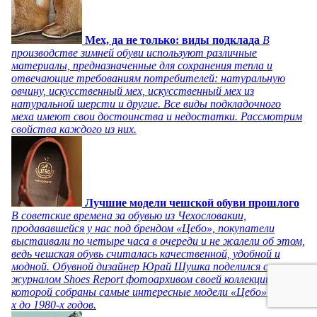
Мех, да не только: виды подклада
В
производстве зимней обуви используют различные
материалы, предназначенные для сохранения тепла и
отвечающие требованиям потребителей: натуральную
овчину, искусственный мех, искусственный мех из
натуральной шерсти и другие. Все виды подкладочного
меха имеют свои достоинства и недостатки. Рассмотрим
свойства каждого из них.
Лучшие модели чешской обуви прошлого
В советские времена за обувью из Чехословакии,
продававшейся у нас под брендом «Цебо», покупатели
выстаивали по четыре часа в очереди и не жалели об этом,
ведь чешская обувь считалась качественной, удобной и
модной. Обувной дизайнер Юрай Шушка поделился с
журналом Shoes Report фотоархивом своей коллекции, в
которой собраны самые интересные модели «Цебо» с 1940-
х до 1980-х годов.