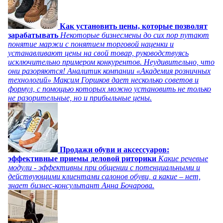
Как установить цены, которые позволят
зарабатывать
Некоторые бизнесмены до сих пор путают
понятие маржи с понятием торговой наценки и
устанавливают цены на свой товар, руководствуясь
исключительно примером конкурентов. Неудивительно, что
они разоряются! Аналитик компании «Академия розничных
технологий» Максим Горшков дает несколько советов и
формул, с помощью которых можно установить не только
не разорительные, но и прибыльные цены.
Продажи обуви и аксессуаров:
эффективные приемы деловой риторики
Какие речевые
модули - эффективны при общении с потенциальными и
действующими клиентами салонов обуви, а какие – нет,
знает бизнес-консультант Анна Бочарова.