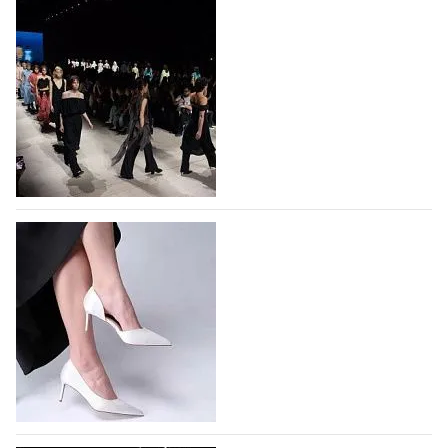
На участие в Московской неделе моды
подано 1047 заявок
На участие в седьмой Московской неделе моды,
которая пройдет в российской столице с 26 сентября
по 1 октября, уже подано 1047 заявок. Примерно
половину из них (494) прислали дизайнеры,
коллекции которых не были представлены в…
07.08.2026
750