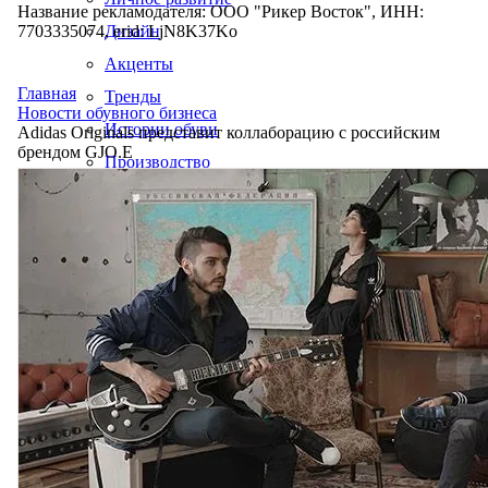
Название рекламодателя: ООО "Рикер Восток", ИНН:
7703335074, erid: LjN8K37Ko
Дизайн
Акценты
Главная
Тренды
Новости обувного бизнеса
Истории обуви
Adidas Originals представит коллаборацию с российским
брендом GJO.E
Производство