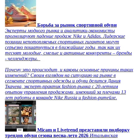
Борьба за рынок спортивной обуви
Эксперты модного рынка и аналитики-экономисты
прогнозируют падение продаж Nike и Adidas. Лидерские
позиции непотопляемых спортивных гигантов могут
серьезно пошатнуться в ближайшие годы, так как их
теснят молодые, смелые и активные конкуренты – бренды
- челленджеры.
Почему это происходит, и каковы основные причины таких
изменений? Своим взглядом на ситуацию на рынке в
сегменте спортивных одежды и обуви делится Дания
Ткачева, эксперт-практик fashion-рынка с 20-летним
опытом управления продажами, имеющий за плечами 13
лет работы в команде Nike Russia и fashion-ритейле.
Micam и Livetrend представили подборку
трендов обуви сезона весна-лето 2026
Итальянская