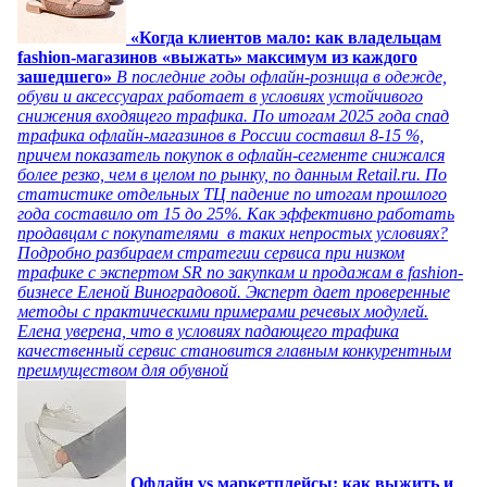
«Когда клиентов мало: как владельцам
fashion-магазинов «выжать» максимум из каждого
зашедшего»
В последние годы офлайн-розница в одежде,
обуви и аксессуарах работает в условиях устойчивого
снижения входящего трафика. По итогам 2025 года спад
трафика офлайн-магазинов в России составил 8-15 %,
причем показатель покупок в офлайн-сегменте снижался
более резко, чем в целом по рынку, по данным Retail.ru. По
статистике отдельных ТЦ падение по итогам прошлого
года составило от 15 до 25%. Как эффективно работать
продавцам с покупателями в таких непростых условиях?
Подробно разбираем стратегии сервиса при низком
трафике с экспертом SR по закупкам и продажам в fashion-
бизнесе Еленой Виноградовой. Эксперт дает проверенные
методы с практическими примерами речевых модулей.
Елена уверена, что в условиях падающего трафика
качественный сервис становится главным конкурентным
преимуществом для обувной
Офлайн vs маркетплейсы: как выжить и