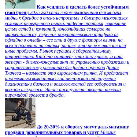
Как усилить и сделать более устойчивым
свой бренд
2025 год стал годом выживания для многих
модных брендов в очень непростых и быстро меняющихся
условиях перегретого рынка: падение трафика, закрытие
целых сетей и компаний, консолидация селлеров на
маркетплейсах, переток покупательского трафика из
офлайна в онлайн – все эти и другие факторы влияли на
всех и особенно на слабых, на тех, кто переживал те или
иные проблемы. Рынок перешел к сберегательному
потреблению. Кто-то считает, что это кризис, а наш
эксперт - бизнес-консультант по управлению продажами и
стратегическому развитию для fashion-брендов Дания
Ткачева – называет это взрослением рынка. И предлагает
проблемным компаниям свой авторский инструмент
диагностики бизнеса и возможностей его оздоровления и
выхода из кризиса. Этот инструмент эксперт назвала
пирамидой зрелости бренда.
До 20-30% к обороту могут дать магазину
продажи дополнительных товаров и услуг
Многие