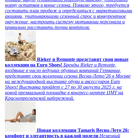
норму остатков в конце сезона. Помимо этого, требуется
составить план продаж и определиться с маркетинговыми
акциями, учитывающими сезонный спрос и конкурентное
окружение, настроить систему мотивации персонала и
правильно расставить точки контроля.
Rieker и Remonte представят свои новые
коллекции на Euro Shoes!
Бренды Rieker и Remonte,
входящие в число ведущих обувных компаний Германии,
представят свои коллекции сезона Весна-Лето’26 в Москве
на международной выставке обуви и аксессуаров Euro
Shoes! Выставка пройдет c 27 по 30 августа 2025 г. на
новой премиальной площадке в конгресс-центре ЦМТ на
Краснопресненской набережной.
Новая коллекция Tamaris Весна-Лето 26:
комфорт и элегантность в каждой модели
Немецкий