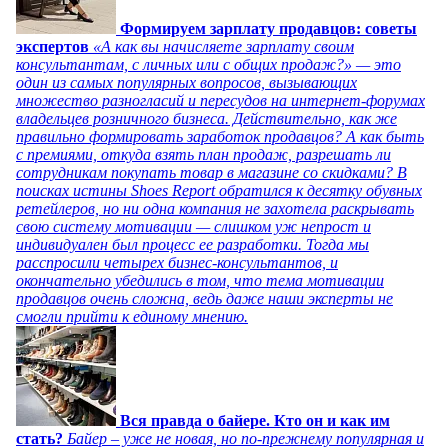
Формируем зарплату продавцов: советы
экспертов
«А как вы начисляете зарплату своим
консультантам, с личных или с общих продаж?» — это
один из самых популярных вопросов, вызывающих
множество разногласий и пересудов на интернет-форумах
владельцев розничного бизнеса. Действительно, как же
правильно формировать заработок продавцов? А как быть
с премиями, откуда взять план продаж, разрешать ли
сотрудникам покупать товар в магазине со скидками? В
поисках истины Shoes Report обратился к десятку обувных
ретейлеров, но ни одна компания не захотела раскрывать
свою систему мотивации — слишком уж непрост и
индивидуален был процесс ее разработки. Тогда мы
расспросили четырех бизнес-консультантов, и
окончательно убедились в том, что тема мотивации
продавцов очень сложна, ведь даже наши эксперты не
смогли прийти к единому мнению.
Вся правда о байере. Кто он и как им
стать?
Байер – уже не новая, но по-прежнему популярная и