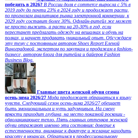
победить в 2026?
В России доля e commerce выросла с 5% в
2019 году до почти 23% в 2024 году и продолжает расти,
по прогнозам аналитиков рынка электронной коммерции, к
2029 году составит более 30%. Офлайн-ритейл же может
не просто выжить, а расти на 20-30% в год, если
перестанет предлагать одежду на вешалках и обувь на
полках, и начнет продавать уникальный опыт. Обсуждаем
эту тему с постоянным автором Shoes Report Еленой
Виноградовой, экспертом по закупкам и продажам в fashion-
бизнесе, автором блога для ритейла и байеров Fashion
Business Blog.
Главные цвета женской обуви сезона
осень-зима 2026/27
Мода продолжает обращаться к языку
чувств. Следующий сезон осень-зима 2026/27 обещает
быть эмоциональным и чуть задумчивым. На смену
яркости приходит глубина, на место показной роскоши -
обволакивающее тепло. Пять главных оттенков женской
обуви отражают именно эти состояния: доверие к
естественности, внимание к фактуре и желание находить
красоту в нюансах. Обратимся к профессиональному