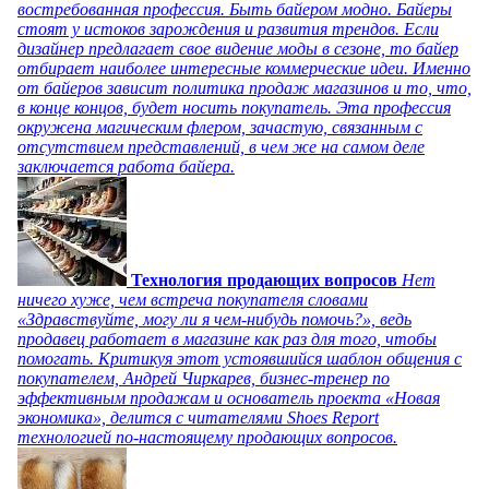
востребованная профессия. Быть байером модно. Байеры
стоят у истоков зарождения и развития трендов. Если
дизайнер предлагает свое видение моды в сезоне, то байер
отбирает наиболее интересные коммерческие идеи. Именно
от байеров зависит политика продаж магазинов и то, что,
в конце концов, будет носить покупатель. Эта профессия
окружена магическим флером, зачастую, связанным с
отсутствием представлений, в чем же на самом деле
заключается работа байера.
Технология продающих вопросов
Нет
ничего хуже, чем встреча покупателя словами
«Здравствуйте, могу ли я чем-нибудь помочь?», ведь
продавец работает в магазине как раз для того, чтобы
помогать. Критикуя этот устоявшийся шаблон общения с
покупателем, Андрей Чиркарев, бизнес-тренер по
эффективным продажам и основатель проекта «Новая
экономика», делится с читателями Shoes Report
технологией по-настоящему продающих вопросов.