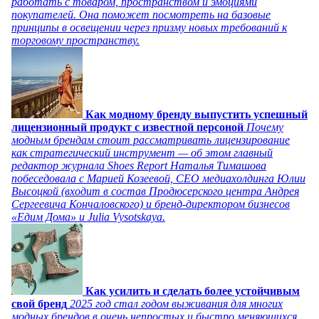
работать с товаром, пространством и эмоциями
покупателей. Она поможет посмотреть на базовые
принципы в освещении через призму новых требований к
торговому пространству.
Как модному бренду выпустить успешный
лицензионный продукт с известной персоной
Почему
модным брендам стоит рассматривать лицензирование
как стратегический инструмент — об этом главный
редактор журнала Shoes Report Наталья Тимашова
побеседовала с Марией Козеевой, СЕО медиахолдинга Юлии
Высоцкой (входит в состав Продюсерского центра Андрея
Сергеевича Кончаловского) и бренд-директором бизнесов
«Едим Дома» и Julia Vysotskaya.
Как усилить и сделать более устойчивым
свой бренд
2025 год стал годом выживания для многих
модных брендов в очень непростых и быстро меняющихся