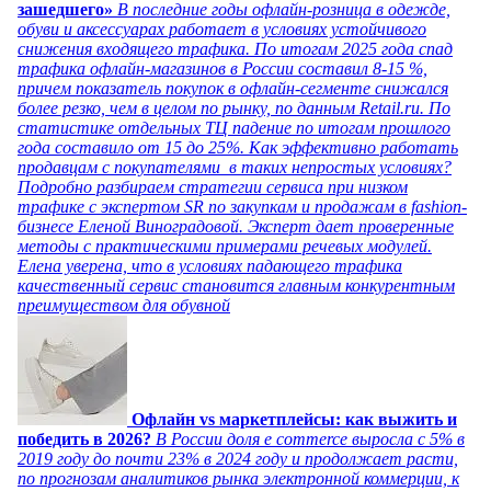
зашедшего»
В последние годы офлайн-розница в одежде,
обуви и аксессуарах работает в условиях устойчивого
снижения входящего трафика. По итогам 2025 года спад
трафика офлайн-магазинов в России составил 8-15 %,
причем показатель покупок в офлайн-сегменте снижался
более резко, чем в целом по рынку, по данным Retail.ru. По
статистике отдельных ТЦ падение по итогам прошлого
года составило от 15 до 25%. Как эффективно работать
продавцам с покупателями в таких непростых условиях?
Подробно разбираем стратегии сервиса при низком
трафике с экспертом SR по закупкам и продажам в fashion-
бизнесе Еленой Виноградовой. Эксперт дает проверенные
методы с практическими примерами речевых модулей.
Елена уверена, что в условиях падающего трафика
качественный сервис становится главным конкурентным
преимуществом для обувной
Офлайн vs маркетплейсы: как выжить и
победить в 2026?
В России доля e commerce выросла с 5% в
2019 году до почти 23% в 2024 году и продолжает расти,
по прогнозам аналитиков рынка электронной коммерции, к