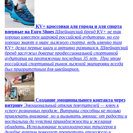
KV+ кроссовки для города и для спорта
впервые на Euro Shoes
Швейцарский бренд KV+ не так
хорошо известен широкой российской аудитории, но его
хорошо знают в мире лыжного спорта, ведь именно там
KV+ делал первые шаги и активно развивался. Швейцарский
бренд заслужил доверие профессиональной спортивной
аудитории на протяжении последних 35 лет. При этом
российский спортивный рынок лыжной экипировки всегда
был приоритетным для швейцарцев.
Создание эмоционального контакта через
витрину
Эмоциональный отклик покупателей — ключ к
успеху розничных продаж. Витрины способны не только
привлекать внимание, но и вызывать эмоции: от радости и
ностальгии до чувства принадлежности и желания
обладать. Использование психологических триггеров в
дизайне витрин помогает превратить прохожего в