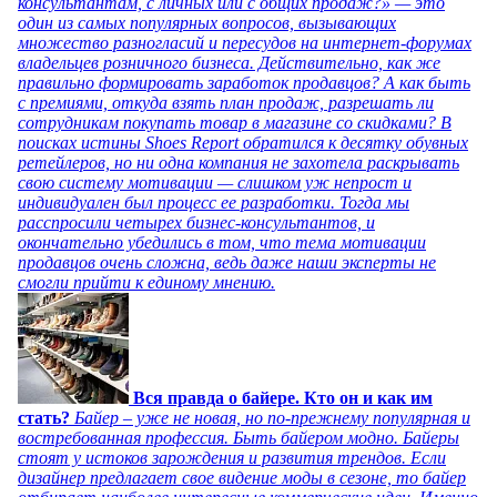
консультантам, с личных или с общих продаж?» — это
один из самых популярных вопросов, вызывающих
множество разногласий и пересудов на интернет-форумах
владельцев розничного бизнеса. Действительно, как же
правильно формировать заработок продавцов? А как быть
с премиями, откуда взять план продаж, разрешать ли
сотрудникам покупать товар в магазине со скидками? В
поисках истины Shoes Report обратился к десятку обувных
ретейлеров, но ни одна компания не захотела раскрывать
свою систему мотивации — слишком уж непрост и
индивидуален был процесс ее разработки. Тогда мы
расспросили четырех бизнес-консультантов, и
окончательно убедились в том, что тема мотивации
продавцов очень сложна, ведь даже наши эксперты не
смогли прийти к единому мнению.
Вся правда о байере. Кто он и как им
стать?
Байер – уже не новая, но по-прежнему популярная и
востребованная профессия. Быть байером модно. Байеры
стоят у истоков зарождения и развития трендов. Если
дизайнер предлагает свое видение моды в сезоне, то байер