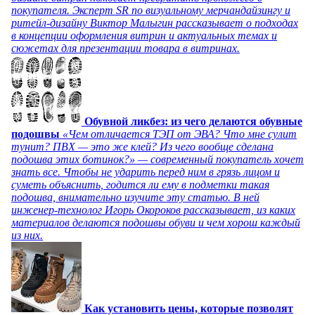
покупателя. Эксперт SR по визуальному мерчандайзингу и
ритейл-дизайну Виктор Малыгин рассказывает о подходах
в концепции оформления витрин и актуальных темах и
сюжетах для презентации товара в витринах.
Обувной ликбез: из чего делаются обувные
подошвы
«Чем отличается ТЭП от ЭВА? Что мне сулит
тунит? ПВХ — это же клей? Из чего вообще сделана
подошва этих ботинок?» — современный покупатель хочет
знать все. Чтобы не ударить перед ним в грязь лицом и
суметь объяснить, годится ли ему в подметки такая
подошва, внимательно изучите эту статью. В ней
инженер-технолог Игорь Окороков рассказывает, из каких
материалов делаются подошвы обуви и чем хорош каждый
из них.
Как установить цены, которые позволят