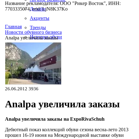
Название рекламодателя: ООО "Рикер Восток", ИНН:
7703335074, erid: LjN8K37Ko
Дизайн
Акценты
Главная
Тренды
Новости обувного бизнеса
Истории обуви
Analpa увеличила заказы
Производство
26.06.2012
3936
Analpa увеличила заказы
Analpa увеличила заказы на ExpoRivaSchuh
Дебютный показ коллекций обуви сезона весна-лето 2013
прошел 16-19 июня на Международной выставке обуви