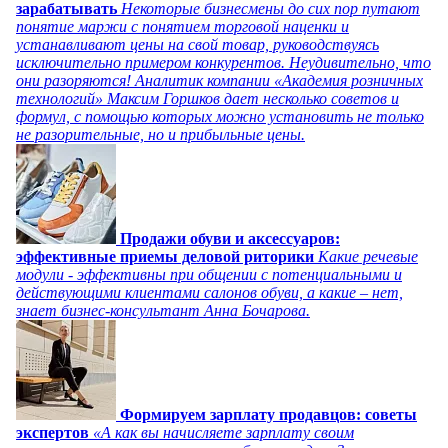
зарабатывать
Некоторые бизнесмены до сих пор путают
понятие маржи с понятием торговой наценки и
устанавливают цены на свой товар, руководствуясь
исключительно примером конкурентов. Неудивительно, что
они разоряются! Аналитик компании «Академия розничных
технологий» Максим Горшков дает несколько советов и
формул, с помощью которых можно установить не только
не разорительные, но и прибыльные цены.
Продажи обуви и аксессуаров:
эффективные приемы деловой риторики
Какие речевые
модули - эффективны при общении с потенциальными и
действующими клиентами салонов обуви, а какие – нет,
знает бизнес-консультант Анна Бочарова.
Формируем зарплату продавцов: советы
экспертов
«А как вы начисляете зарплату своим