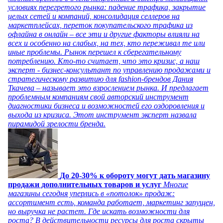
условиях перегретого рынка: падение трафика, закрытие
целых сетей и компаний, консолидация селлеров на
маркетплейсах, переток покупательского трафика из
офлайна в онлайн – все эти и другие факторы влияли на
всех и особенно на слабых, на тех, кто переживал те или
иные проблемы. Рынок перешел к сберегательному
потреблению. Кто-то считает, что это кризис, а наш
эксперт - бизнес-консультант по управлению продажами и
стратегическому развитию для fashion-брендов Дания
Ткачева – называет это взрослением рынка. И предлагает
проблемным компаниям свой авторский инструмент
диагностики бизнеса и возможностей его оздоровления и
выхода из кризиса. Этот инструмент эксперт назвала
пирамидой зрелости бренда.
До 20-30% к обороту могут дать магазину
продажи дополнительных товаров и услуг
Многие
магазины сегодня уперлись в «потолок» продаж:
ассортимент есть, команда работает, маркетинг запущен,
но выручка не растет. Где искать возможности для
роста? В действительности ресурсы для роста скрыты