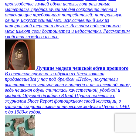
производстве зимней обуви используют различные
материалы, предназначенные для сохранения тепла и
отвечающие требованиям потребителей: натуральную
овчину, искусственный мех, искусственный мех из
натуральной шерсти и другие. Все виды подкладочного
меха имеют свои достоинства и недостатки. Рассмотрим
свойства каждого из них.
Лучшие модели чешской обуви прошлого
В советские времена за обувью из Чехословакии,
продававшейся у нас под брендом «Цебо», покупатели
выстаивали по четыре часа в очереди и не жалели об этом,
ведь чешская обувь считалась качественной, удобной и
модной. Обувной дизайнер Юрай Шушка поделился с
журналом Shoes Report фотоархивом своей коллекции, в
которой собраны самые интересные модели «Цебо» с 1940-
х до 1980-х годов.