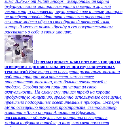
зима 2026/27 от Future Snoops - эмоциональная карта
будущего сезона, которая говорит о доверии и хрупкой
честности, о равновесии, внутренней силе и тепле, которое
не требует повода. Эти пять оттенков превращают
сезонные модели обуви в своеобразный цветовой язык,
который может помочь бренду и его покупательницам
рассказать о себе и своих эмоциях.
Пересматриваем классические стандарты
освещения торгового зала через призму современных
технологий
Еще вчера при освещении розничного магазина
работал принцип: чем ярче свет, чем светлее
пространство магазина, тем больше покупателей и
продаж. Сегодня этот принцип утратил свою
актуальность. На смену ему пришел тренд на хорошо
продуманную концепцию, грамотно используемое освещение,
правильно подобранные осветительные приборы. Эксперт
SR по освещению торговых пространств, светодизайнер
компании «Точка опоры» Анастасия Ефремова
рассказывает об актуальных принципах освещения в
модном и обувном ритейле, о том, как свет помогает