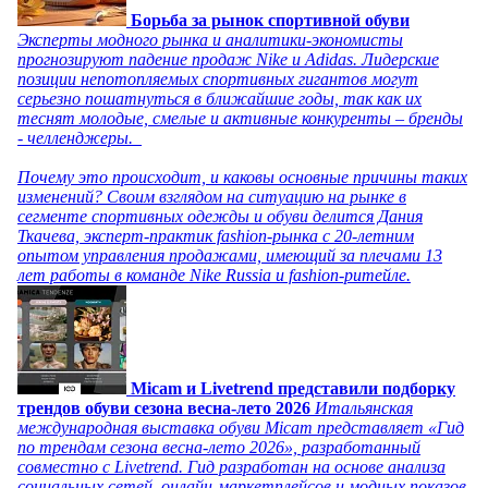
Борьба за рынок спортивной обуви
Эксперты модного рынка и аналитики-экономисты
прогнозируют падение продаж Nike и Adidas. Лидерские
позиции непотопляемых спортивных гигантов могут
серьезно пошатнуться в ближайшие годы, так как их
теснят молодые, смелые и активные конкуренты – бренды
- челленджеры.
Почему это происходит, и каковы основные причины таких
изменений? Своим взглядом на ситуацию на рынке в
сегменте спортивных одежды и обуви делится Дания
Ткачева, эксперт-практик fashion-рынка с 20-летним
опытом управления продажами, имеющий за плечами 13
лет работы в команде Nike Russia и fashion-ритейле.
Micam и Livetrend представили подборку
трендов обуви сезона весна-лето 2026
Итальянская
международная выставка обуви Micam представляет «Гид
по трендам сезона весна-лето 2026», разработанный
совместно с Livetrend. Гид разработан на основе анализа
социальных сетей, онлайн-маркетплейсов и модных показов,