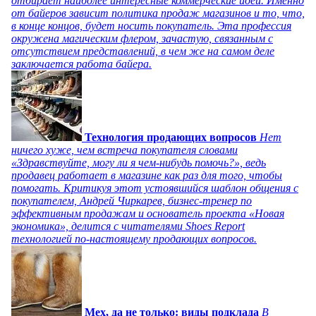
отбирает наиболее интересные коммерческие идеи. Именно
от байеров зависит политика продаж магазинов и то, что,
в конце концов, будет носить покупатель. Эта профессия
окружена магическим флером, зачастую, связанным с
отсутствием представлений, в чем же на самом деле
заключается работа байера.
Технология продающих вопросов
Нет
ничего хуже, чем встреча покупателя словами
«Здравствуйте, могу ли я чем-нибудь помочь?», ведь
продавец работает в магазине как раз для того, чтобы
помогать. Критикуя этот устоявшийся шаблон общения с
покупателем, Андрей Чиркарев, бизнес-тренер по
эффективным продажам и основатель проекта «Новая
экономика», делится с читателями Shoes Report
технологией по-настоящему продающих вопросов.
Мех, да не только: виды подклада
В