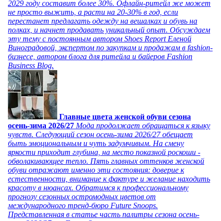
2029 году составит более 30%. Офлайн-ритейл же может
не просто выжить, а расти на 20-30% в год, если
перестанет предлагать одежду на вешалках и обувь на
полках, и начнет продавать уникальный опыт. Обсуждаем
эту тему с постоянным автором Shoes Report Еленой
Виноградовой, экспертом по закупкам и продажам в fashion-
бизнесе, автором блога для ритейла и байеров Fashion
Business Blog.
Главные цвета женской обуви сезона
осень-зима 2026/27
Мода продолжает обращаться к языку
чувств. Следующий сезон осень-зима 2026/27 обещает
быть эмоциональным и чуть задумчивым. На смену
яркости приходит глубина, на место показной роскоши -
обволакивающее тепло. Пять главных оттенков женской
обуви отражают именно эти состояния: доверие к
естественности, внимание к фактуре и желание находить
красоту в нюансах. Обратимся к профессиональному
прогнозу сезонных остромодных цветов от
международного тренд-бюро Future Snoops.
Представленная в статье часть палитры сезона осень-