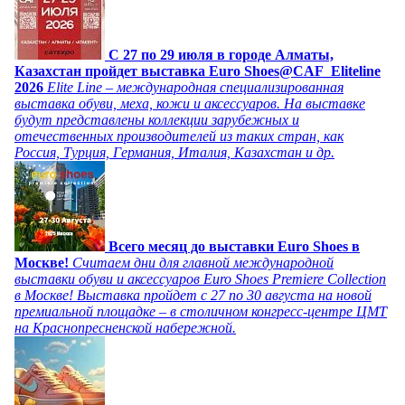
C 27 по 29 июля в городе Алматы,
Казахстан пройдет выставка Euro Shoes@CAF_Eliteline
2026
Elite Line – международная специализированная
выставка обуви, меха, кожи и аксессуаров. На выставке
будут представлены коллекции зарубежных и
отечественных производителей из таких стран, как
Россия, Турция, Германия, Италия, Казахстан и др.
Всего месяц до выставки Euro Shoes в
Москве!
Считаем дни для главной международной
выставки обуви и аксессуаров Euro Shoes Premiere Collection
в Москве! Выставка пройдет с 27 по 30 августа на новой
премиальной площадке – в столичном конгресс-центре ЦМТ
на Краснопресненской набережной.