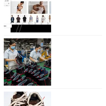
Компания BALLINA Guangzhou Lihuang Footwear
Co., Ltd., основанная в 2011 году и расположенная в
Гуанчжоу, столице моды Китая, является
профессиональной обувной компанией,
объединяющей разработку, производство и…
07.08.2026
377
На платформе Lamoda - новый раздел и
условия продвижения локальных
дизайнерских марок
Российский маркетплейс Lamoda решил обновить
раздел для продажи продукции локальных
дизайнерских марок одежды, обуви и аксессуаров.
Бренды также получат маркетинговую…
06.08.2026
537
Объем мирового производства обуви в
2025 году практически не увеличился