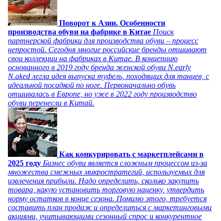
Поворот к Азии. Особенности
производства обуви на фабрике в Китае
Поиск
партнерской фабрики для производства обуви – процесс
непростой. Сегодня многие российские бренды отшивают
свои коллекции на фабриках в Китае. В концепцию
основанного в 2019 году бренда женской обуви N.early
N.aked легла идея выпуска туфель, походящих для танцев, с
идеальной посадкой по ноге. Первоначально обувь
отшивалась в Европе, но уже в 2022 году производство
обуви перенесли в Китай.
Как конкурировать с маркетплейсами в
2025 году
Бизнес обуви является сложным процессом из-за
множества смежных микростратегий, используемых для
извлечения прибыли. Надо определить, сколько закупить
товара, какую установить торговую наценку, утвердить
норму остатков в конце сезона. Помимо этого, требуется
составить план продаж и определиться с маркетинговыми
акциями, учитывающими сезонный спрос и конкурентное