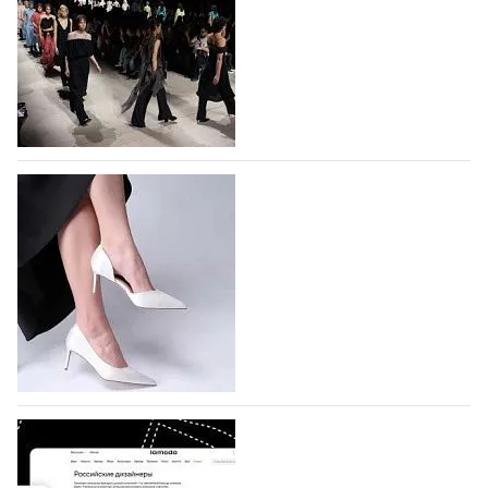
На участие в Московской неделе моды
подано 1047 заявок
На участие в седьмой Московской неделе моды,
которая пройдет в российской столице с 26 сентября
по 1 октября, уже подано 1047 заявок. Примерно
половину из них (494) прислали дизайнеры,
коллекции которых не были представлены в…
07.08.2026
519
BALLINA представит свои новинки на Euro
Shoes