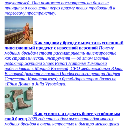
покупателей. Она поможет посмотреть на базовые
принципы в освещении через призму новых требований к
торговому пространству.
Как модному бренду выпустить успешный
лицензионный продукт с известной персоной
Почему
модным брендам стоит рассматривать лицензирование
как стратегический инструмент — об этом главный
редактор журнала Shoes Report Наталья Тимашова
побеседовала с Марией Козеевой, СЕО медиахолдинга Юлии
Высоцкой (входит в состав Продюсерского центра Андрея
Сергеевича Кончаловского) и бренд-директором бизнесов
«Едим Дома» и Julia Vysotskaya.
Как усилить и сделать более устойчивым
свой бренд
2025 год стал годом выживания для многих
модных брендов в очень непростых и быстро меняющихся