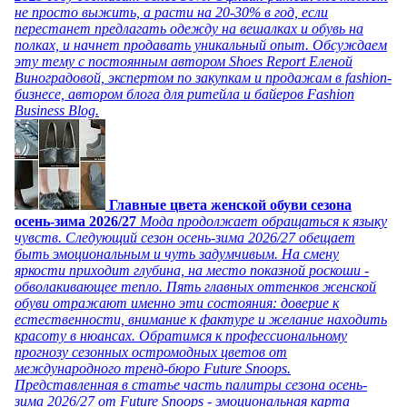
не просто выжить, а расти на 20-30% в год, если
перестанет предлагать одежду на вешалках и обувь на
полках, и начнет продавать уникальный опыт. Обсуждаем
эту тему с постоянным автором Shoes Report Еленой
Виноградовой, экспертом по закупкам и продажам в fashion-
бизнесе, автором блога для ритейла и байеров Fashion
Business Blog.
Главные цвета женской обуви сезона
осень-зима 2026/27
Мода продолжает обращаться к языку
чувств. Следующий сезон осень-зима 2026/27 обещает
быть эмоциональным и чуть задумчивым. На смену
яркости приходит глубина, на место показной роскоши -
обволакивающее тепло. Пять главных оттенков женской
обуви отражают именно эти состояния: доверие к
естественности, внимание к фактуре и желание находить
красоту в нюансах. Обратимся к профессиональному
прогнозу сезонных остромодных цветов от
международного тренд-бюро Future Snoops.
Представленная в статье часть палитры сезона осень-
зима 2026/27 от Future Snoops - эмоциональная карта