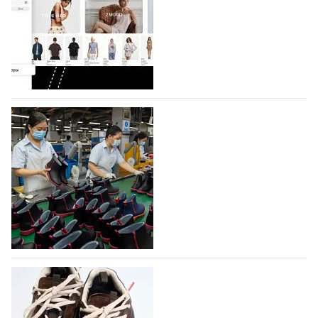
Компания BALLINA Guangzhou Lihuang Footwear
Co., Ltd., основанная в 2011 году и расположенная в
Гуанчжоу, столице моды Китая, является
профессиональной обувной компанией,
объединяющей разработку, производство и…
07.08.2026
190
На платформе Lamoda - новый раздел и
условия продвижения локальных
дизайнерских марок
Российский маркетплейс Lamoda решил обновить
раздел для продажи продукции локальных
дизайнерских марок одежды, обуви и аксессуаров.
Бренды также получат маркетинговую…
06.08.2026
426
Объем мирового производства обуви в
2025 году практически не увеличился