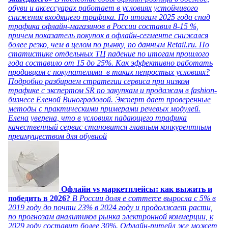
обуви и аксессуарах работает в условиях устойчивого
снижения входящего трафика. По итогам 2025 года спад
трафика офлайн-магазинов в России составил 8-15 %,
причем показатель покупок в офлайн-сегменте снижался
более резко, чем в целом по рынку, по данным Retail.ru. По
статистике отдельных ТЦ падение по итогам прошлого
года составило от 15 до 25%. Как эффективно работать
продавцам с покупателями в таких непростых условиях?
Подробно разбираем стратегии сервиса при низком
трафике с экспертом SR по закупкам и продажам в fashion-
бизнесе Еленой Виноградовой. Эксперт дает проверенные
методы с практическими примерами речевых модулей.
Елена уверена, что в условиях падающего трафика
качественный сервис становится главным конкурентным
преимуществом для обувной
Офлайн vs маркетплейсы: как выжить и
победить в 2026?
В России доля e commerce выросла с 5% в
2019 году до почти 23% в 2024 году и продолжает расти,
по прогнозам аналитиков рынка электронной коммерции, к
2029 году составит более 30%. Офлайн-ритейл же может