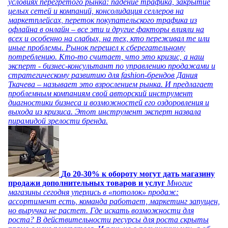
условиях перегретого рынка: падение трафика, закрытие
целых сетей и компаний, консолидация селлеров на
маркетплейсах, переток покупательского трафика из
офлайна в онлайн – все эти и другие факторы влияли на
всех и особенно на слабых, на тех, кто переживал те или
иные проблемы. Рынок перешел к сберегательному
потреблению. Кто-то считает, что это кризис, а наш
эксперт - бизнес-консультант по управлению продажами и
стратегическому развитию для fashion-брендов Дания
Ткачева – называет это взрослением рынка. И предлагает
проблемным компаниям свой авторский инструмент
диагностики бизнеса и возможностей его оздоровления и
выхода из кризиса. Этот инструмент эксперт назвала
пирамидой зрелости бренда.
До 20-30% к обороту могут дать магазину
продажи дополнительных товаров и услуг
Многие
магазины сегодня уперлись в «потолок» продаж:
ассортимент есть, команда работает, маркетинг запущен,
но выручка не растет. Где искать возможности для
роста? В действительности ресурсы для роста скрыты