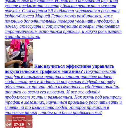
прямо в чеке покупателя. И речь не о повышении цен, а об
умение предложить клиенту больше ценности в момент
покупки. С экспертом SR в области управления и развития
fashion-бизнеса Марией Герасименко разбираемся, как с
помощью дополнительных товаров увеличить продажи, и
почему аксессуары и сопутствующие товары становятся
стратегическим источником прибыли, и какую роль играет
команда магазина.
Как научиться эффективно управлять
покупательским трафиком магазина?
Покупательский
трафик в торговых центрах и стрит-ритейле падает,
люди стали реже ходить за покупками в офлайн по ряду
объективных причин, одна из которых – удобство онлайн-
шопинга со всеми его плюсами. И все же офлайн
продолжает жить и развиваться. Как взять под контроль
трафик в магазинах, научиться правильно рассчитывать и
влиять на то количество людей, которое приходит в
торговые точки, чтобы они были прибыльными?