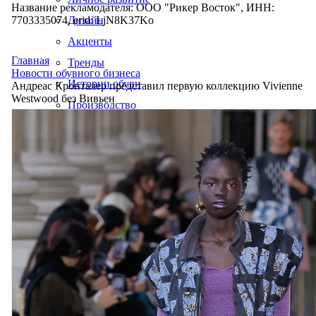
Название рекламодателя: ООО "Рикер Восток", ИНН:
7703335074, erid: LjN8K37Ko
Дизайн
Акценты
Главная
Тренды
Новости обувного бизнеса
Истории обуви
Андреас Кронталер представил первую коллекцию Vivienne
Westwood без Вивьен
Производство