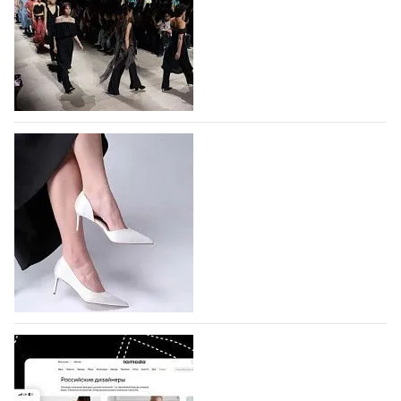
На участие в Московской неделе моды
подано 1047 заявок
На участие в седьмой Московской неделе моды,
которая пройдет в российской столице с 26 сентября
по 1 октября, уже подано 1047 заявок. Примерно
половину из них (494) прислали дизайнеры,
коллекции которых не были представлены в…
07.08.2026
247
BALLINA представит свои новинки на Euro
Shoes