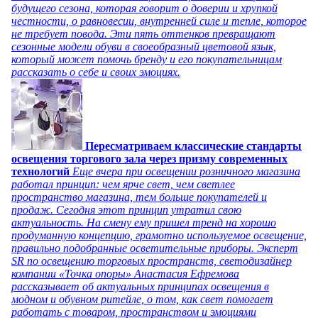
будущего сезона, которая говорит о доверии и хрупкой
честности, о равновесии, внутренней силе и тепле, которое
не требует повода. Эти пять оттенков превращают
сезонные модели обуви в своеобразный цветовой язык,
который может помочь бренду и его покупательницам
рассказать о себе и своих эмоциях.
Пересматриваем классические стандарты
освещения торгового зала через призму современных
технологий
Еще вчера при освещении розничного магазина
работал принцип: чем ярче свет, чем светлее
пространство магазина, тем больше покупателей и
продаж. Сегодня этот принцип утратил свою
актуальность. На смену ему пришел тренд на хорошо
продуманную концепцию, грамотно используемое освещение,
правильно подобранные осветительные приборы. Эксперт
SR по освещению торговых пространств, светодизайнер
компании «Точка опоры» Анастасия Ефремова
рассказывает об актуальных принципах освещения в
модном и обувном ритейле, о том, как свет помогает
работать с товаром, пространством и эмоциями