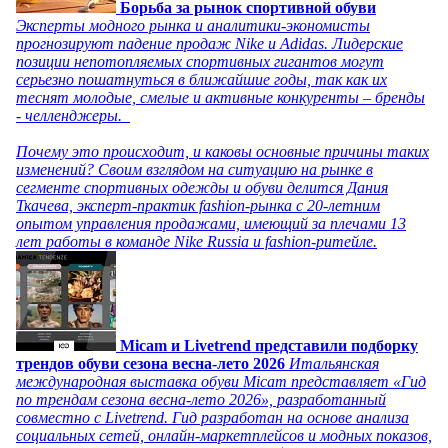
Борьба за рынок спортивной обуви
Эксперты модного рынка и аналитики-экономисты
прогнозируют падение продаж Nike и Adidas. Лидерские
позиции непотопляемых спортивных гигантов могут
серьезно пошатнуться в ближайшие годы, так как их
теснят молодые, смелые и активные конкуренты – бренды
- челленджеры.
Почему это происходит, и каковы основные причины таких
изменений? Своим взглядом на ситуацию на рынке в
сегменте спортивных одежды и обуви делится Дания
Ткачева, эксперт-практик fashion-рынка с 20-летним
опытом управления продажами, имеющий за плечами 13
лет работы в команде Nike Russia и fashion-ритейле.
Micam и Livetrend представили подборку
трендов обуви сезона весна-лето 2026
Итальянская
международная выставка обуви Micam представляет «Гид
по трендам сезона весна-лето 2026», разработанный
совместно с Livetrend. Гид разработан на основе анализа
социальных сетей, онлайн-маркетплейсов и модных показов,