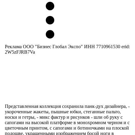
Реклама ООО "Бизнес Глобал Экспо" ИНН 7710961530 erid:
2W5zFJRB7Va
Представленная коллекция сохранила панк-дух дизайнера, -
укороченные жакеты, пышные юбки, стеганные пальто,
носки и гетры, - микс фактур и рисунков - шли об руку с
сапогами на высокой платформе в монохромном черном и с
цветочным принтом, с сапогами и ботиночками на плоской
подошве, украшенными изображением босой ноги в