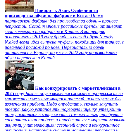
Поворот к Азии. Особенности
производства обуви на фабрике в Китае
Поиск
партнерской фабрики для производства обуви – процесс
непростой. Сегодня многие российские бренды отшивают
свои коллекции на фабриках в Китае. В концепцию
основанного в 2019 году бренда женской обуви N.early
N.aked легла идея выпуска туфель, походящих для танцев, с
идеальной посадкой по ноге. Первоначально обувь
отшивалась в Европе, но уже в 2022 году производство
обуви перенесли в Китай.
Как конкурировать с маркетплейсами в
2025 году
Бизнес обуви является сложным процессом из-за
множества смежных микростратегий, используемых для
извлечения прибыли. Надо определить, сколько закупить
товара, какую установить торговую наценку, утвердить
норму остатков в конце сезона. Помимо этого, требуется
составить план продаж и определиться с маркетинговыми
акциями, учитывающими сезонный спрос и конкурентное
окружение, настроить систему мотивации персонала и