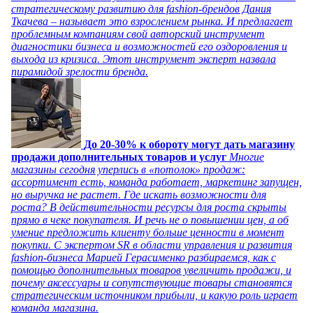
стратегическому развитию для fashion-брендов Дания
Ткачева – называет это взрослением рынка. И предлагает
проблемным компаниям свой авторский инструмент
диагностики бизнеса и возможностей его оздоровления и
выхода из кризиса. Этот инструмент эксперт назвала
пирамидой зрелости бренда.
До 20-30% к обороту могут дать магазину
продажи дополнительных товаров и услуг
Многие
магазины сегодня уперлись в «потолок» продаж:
ассортимент есть, команда работает, маркетинг запущен,
но выручка не растет. Где искать возможности для
роста? В действительности ресурсы для роста скрыты
прямо в чеке покупателя. И речь не о повышении цен, а об
умение предложить клиенту больше ценности в момент
покупки. С экспертом SR в области управления и развития
fashion-бизнеса Марией Герасименко разбираемся, как с
помощью дополнительных товаров увеличить продажи, и
почему аксессуары и сопутствующие товары становятся
стратегическим источником прибыли, и какую роль играет
команда магазина.