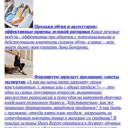
Продажи обуви и аксессуаров:
эффективные приемы деловой риторики
Какие речевые
модули - эффективны при общении с потенциальными и
действующими клиентами салонов обуви, а какие – нет,
знает бизнес-консультант Анна Бочарова.
Формируем зарплату продавцов: советы
экспертов
«А как вы начисляете зарплату своим
консультантам, с личных или с общих продаж?» — это
один из самых популярных вопросов, вызывающих
множество разногласий и пересудов на интернет-форумах
владельцев розничного бизнеса. Действительно, как же
правильно формировать заработок продавцов? А как быть
с премиями, откуда взять план продаж, разрешать ли
сотрудникам покупать товар в магазине со скидками? В
поисках истины Shoes Report обратился к десятку обувных