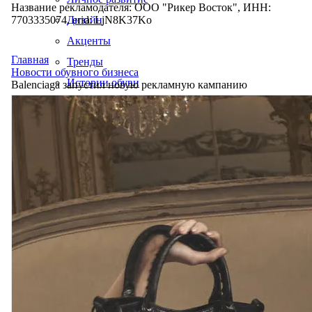
Название рекламодателя: ООО "Рикер Восток", ИНН:
7703335074, erid: LjN8K37Ko
Дизайн
Акценты
Главная
Тренды
Новости обувного бизнеса
Истории обуви
Balenciaga запустил новую рекламную кампанию
Производство