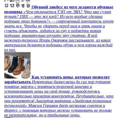
Обувной ликбез: из чего делаются обувные
подошвы
«Чем отличается ТЭП от ЭВА? Что мне сулит
тунит? ПВХ — это же клей? Из чего вообще сделана
подошва этих ботинок?» — современный покупатель хочет
знать все. Чтобы не ударить перед ним в грязь лицом и
суметь объяснить, годится ли ему в подметки такая
подошва, внимательно изучите эту статью. В ней
инженер-технолог Игорь Окороков рассказывает, из каких
материалов делаются подошвы обуви и чем хорош каждый
из них.
Как установить цены, которые позволят
зарабатывать
Некоторые бизнесмены до сих пор путают
понятие маржи с понятием торговой наценки и
устанавливают цены на свой товар, руководствуясь
исключительно примером конкурентов. Неудивительно, что
они разоряются! Аналитик компании «Академия розничных
технологий» Максим Горшков дает несколько советов и
формул, с помощью которых можно установить не только
не разорительные, но и прибыльные цены.