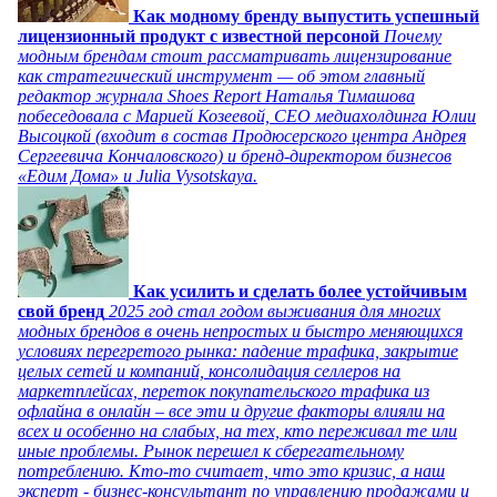
Как модному бренду выпустить успешный
лицензионный продукт с известной персоной
Почему
модным брендам стоит рассматривать лицензирование
как стратегический инструмент — об этом главный
редактор журнала Shoes Report Наталья Тимашова
побеседовала с Марией Козеевой, СЕО медиахолдинга Юлии
Высоцкой (входит в состав Продюсерского центра Андрея
Сергеевича Кончаловского) и бренд-директором бизнесов
«Едим Дома» и Julia Vysotskaya.
Как усилить и сделать более устойчивым
свой бренд
2025 год стал годом выживания для многих
модных брендов в очень непростых и быстро меняющихся
условиях перегретого рынка: падение трафика, закрытие
целых сетей и компаний, консолидация селлеров на
маркетплейсах, переток покупательского трафика из
офлайна в онлайн – все эти и другие факторы влияли на
всех и особенно на слабых, на тех, кто переживал те или
иные проблемы. Рынок перешел к сберегательному
потреблению. Кто-то считает, что это кризис, а наш
эксперт - бизнес-консультант по управлению продажами и