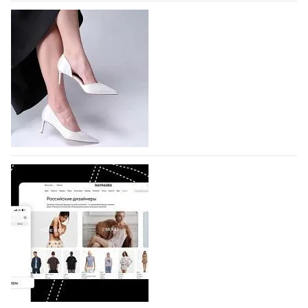
На участие в Московской неделе моды
подано 1047 заявок
На участие в седьмой Московской неделе моды,
которая пройдет в российской столице с 26 сентября
по 1 октября, уже подано 1047 заявок. Примерно
половину из них (494) прислали дизайнеры,
коллекции которых не были представлены в…
07.08.2026
608
BALLINA представит свои новинки на Euro
Shoes
Компания BALLINA Guangzhou Lihuang Footwear
Co., Ltd., основанная в 2011 году и расположенная в
Гуанчжоу, столице моды Китая, является
профессиональной обувной компанией,
объединяющей разработку, производство и…