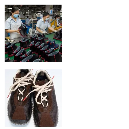
07.08.2026
466
На платформе Lamoda - новый раздел и
условия продвижения локальных
дизайнерских марок
Российский маркетплейс Lamoda решил обновить
раздел для продажи продукции локальных
дизайнерских марок одежды, обуви и аксессуаров.
Бренды также получат маркетинговую…
06.08.2026
630
Объем мирового производства обуви в
2025 году практически не увеличился
В 2025 году мировое производство обуви
практически не изменилось, зафиксировав
незначительный рост на 0,1% до 24,6 млрд пар, -
данные опубликованы в аналитическом вестнике
«Всемирный ежегодник обуви 2026», Португальской