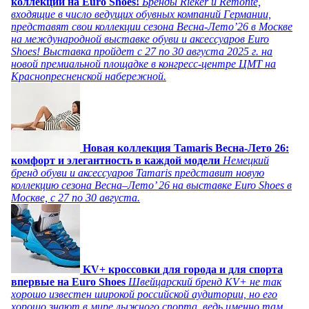
коллекции на Euro Shoes!
Бренды Rieker и Remonte,
входящие в число ведущих обувных компаний Германии,
представят свои коллекции сезона Весна-Лето’26 в Москве
на международной выставке обуви и аксессуаров Euro
Shoes! Выставка пройдет c 27 по 30 августа 2025 г. на
новой премиальной площадке в конгресс-центре ЦМТ на
Краснопресненской набережной.
Новая коллекция Tamaris Весна-Лето 26:
комфорт и элегантность в каждой модели
Немецкий
бренд обуви и аксессуаров Tamaris представит новую
коллекцию сезона Весна–Лето’ 26 на выставке Euro Shoes в
Москве, с 27 по 30 августа.
KV+ кроссовки для города и для спорта
впервые на Euro Shoes
Швейцарский бренд KV+ не так
хорошо известен широкой российской аудитории, но его
хорошо знают в мире лыжного спорта, ведь именно там