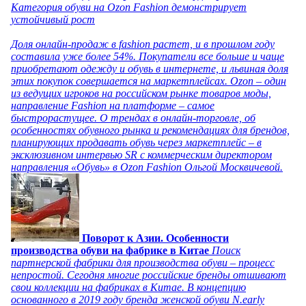
Категория обуви на Ozon Fashion демонстрирует
устойчивый рост
Доля онлайн-продаж в fashion растет, и в прошлом году
составила уже более 54%. Покупатели все больше и чаще
приобретают одежду и обувь в интернете, и львиная доля
этих покупок совершается на маркетплейсах. Ozon – один
из ведущих игроков на российском рынке товаров моды,
направление Fashion на платформе – самое
быстрорастущее. О трендах в онлайн-торговле, об
особенностях обувного рынка и рекомендациях для брендов,
планирующих продавать обувь через маркетплейс – в
эксклюзивном интервью SR с коммерческим директором
направления «Обувь» в Ozon Fashion Ольгой Москвичевой.
Поворот к Азии. Особенности
производства обуви на фабрике в Китае
Поиск
партнерской фабрики для производства обуви – процесс
непростой. Сегодня многие российские бренды отшивают
свои коллекции на фабриках в Китае. В концепцию
основанного в 2019 году бренда женской обуви N.early