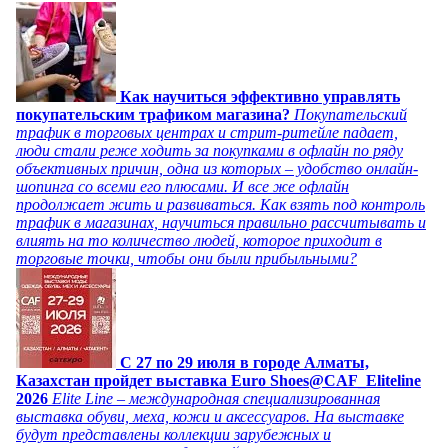
Как научиться эффективно управлять
покупательским трафиком магазина?
Покупательский
трафик в торговых центрах и стрит-ритейле падает,
люди стали реже ходить за покупками в офлайн по ряду
объективных причин, одна из которых – удобство онлайн-
шопинга со всеми его плюсами. И все же офлайн
продолжает жить и развиваться. Как взять под контроль
трафик в магазинах, научиться правильно рассчитывать и
влиять на то количество людей, которое приходит в
торговые точки, чтобы они были прибыльными?
C 27 по 29 июля в городе Алматы,
Казахстан пройдет выставка Euro Shoes@CAF_Eliteline
2026
Elite Line – международная специализированная
выставка обуви, меха, кожи и аксессуаров. На выставке
будут представлены коллекции зарубежных и