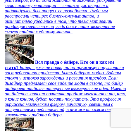
ретейлеров, но ни одна компания не захотела раскрывать
свою систему мотивации — слишком уж непрост и
индивидуален был процесс ее разработки. Тогда мы
расспросили четырех бизнес-консультантов, и
окончательно убедились в том, что тема мотивации
продавцов очень сложна, ведь даже наши эксперты не
смогли прийти к единому мнению.
Вся правда о байере. Кто он и как им
стать?
Байер – уже не новая, но по-прежнему популярная и
востребованная профессия. Быть байером модно. Байеры
стоят у истоков зарождения и развития трендов. Если
дизайнер предлагает свое видение моды в сезоне, то байер
отбирает наиболее интересные коммерческие идеи. Именно
от байеров зависит политика продаж магазинов и то, что,
в конце концов, будет носить покупатель. Эта профессия
окружена магическим флером, зачастую, связанным с
отсутствием представлений, в чем же на самом деле
заключается работа байера.