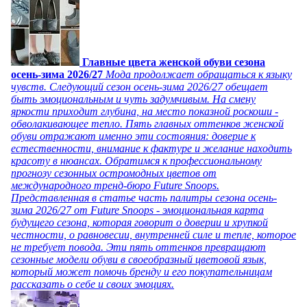
Главные цвета женской обуви сезона
осень-зима 2026/27
Мода продолжает обращаться к языку
чувств. Следующий сезон осень-зима 2026/27 обещает
быть эмоциональным и чуть задумчивым. На смену
яркости приходит глубина, на место показной роскоши -
обволакивающее тепло. Пять главных оттенков женской
обуви отражают именно эти состояния: доверие к
естественности, внимание к фактуре и желание находить
красоту в нюансах. Обратимся к профессиональному
прогнозу сезонных остромодных цветов от
международного тренд-бюро Future Snoops.
Представленная в статье часть палитры сезона осень-
зима 2026/27 от Future Snoops - эмоциональная карта
будущего сезона, которая говорит о доверии и хрупкой
честности, о равновесии, внутренней силе и тепле, которое
не требует повода. Эти пять оттенков превращают
сезонные модели обуви в своеобразный цветовой язык,
который может помочь бренду и его покупательницам
рассказать о себе и своих эмоциях.