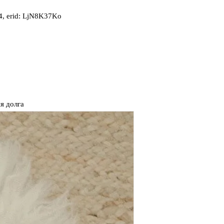
, erid: LjN8K37Ko
я долга