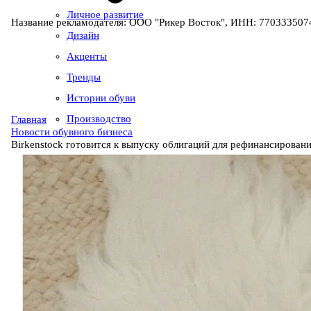
Личное развитие
Название рекламодателя: ООО "Рикер Восток", ИНН: 7703335074
Дизайн
Акценты
Тренды
Истории обуви
Производство
Главная
Новости обувного бизнеса
Birkenstock готовится к выпуску облигаций для рефинансировани