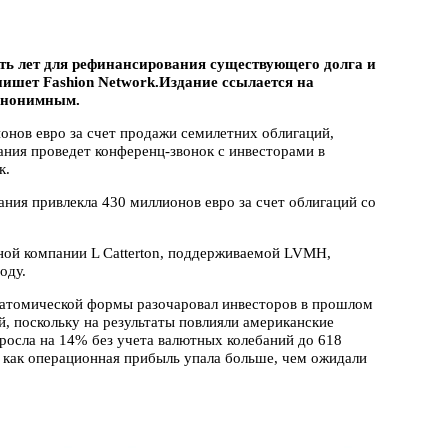
ять лет для рефинансирования существующего долга и
ишет Fashion Network.Издание ссылается на
 анонимным.
онов евро за счет продажи семилетних облигаций,
ания проведет конференц-звонок с инвесторами в
к.
ания привлекла 430 миллионов евро за счет облигаций со
нной компании L Catterton, поддерживаемой LVMH,
оду.
натомической формы разочаровал инвесторов в прошлом
й, поскольку на результаты повлияли американские
осла на 14% без учета валютных колебаний до 618
мя как операционная прибыль упала больше, чем ожидали