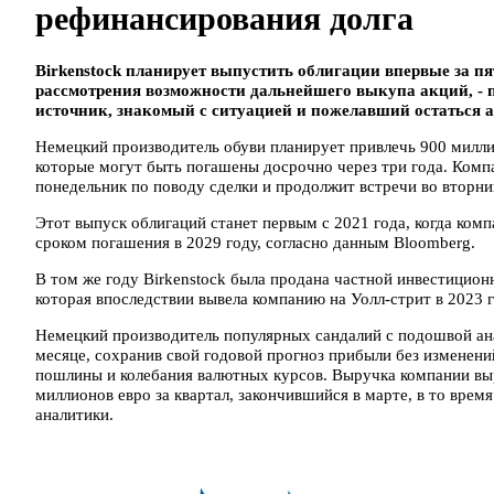
рефинансирования долга
Birkenstock планирует выпустить облигации впервые за п
рассмотрения возможности дальнейшего выкупа акций, - п
источник, знакомый с ситуацией и пожелавший остаться
Немецкий производитель обуви планирует привлечь 900 милли
которые могут быть погашены досрочно через три года. Комп
понедельник по поводу сделки и продолжит встречи во вторни
Этот выпуск облигаций станет первым с 2021 года, когда комп
сроком погашения в 2029 году, согласно данным Bloomberg.
В том же году Birkenstock была продана частной инвестицио
которая впоследствии вывела компанию на Уолл-стрит в 2023 г
Немецкий производитель популярных сандалий с подошвой а
месяце, сохранив свой годовой прогноз прибыли без изменени
пошлины и колебания валютных курсов. Выручка компании выр
миллионов евро за квартал, закончившийся в марте, в то вре
аналитики.