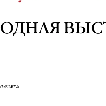
2W5zFJRB7Va