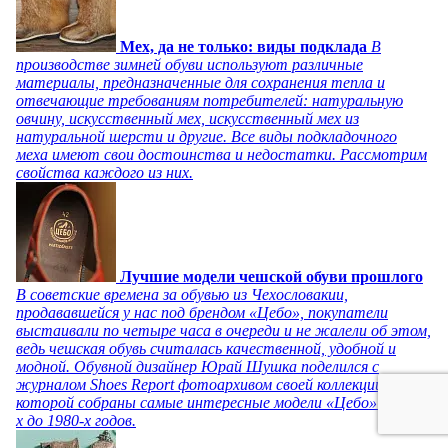
Мех, да не только: виды подклада
В
производстве зимней обуви используют различные
материалы, предназначенные для сохранения тепла и
отвечающие требованиям потребителей: натуральную
овчину, искусственный мех, искусственный мех из
натуральной шерсти и другие. Все виды подкладочного
меха имеют свои достоинства и недостатки. Рассмотрим
свойства каждого из них.
Лучшие модели чешской обуви прошлого
В советские времена за обувью из Чехословакии,
продававшейся у нас под брендом «Цебо», покупатели
выстаивали по четыре часа в очереди и не жалели об этом,
ведь чешская обувь считалась качественной, удобной и
модной. Обувной дизайнер Юрай Шушка поделился с
журналом Shoes Report фотоархивом своей коллекции, в
которой собраны самые интересные модели «Цебо» с 1940-
х до 1980-х годов.