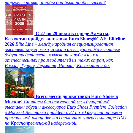
торговые точки, чтобы они были прибыльными?
C 27 по 29 июля в городе Алматы,
Казахстан пройдет выставка Euro Shoes@CAF_Eliteline
2026
Elite Line – международная специализированная
выставка обуви, меха, кожи и аксессуаров. На выставке
будут представлены коллекции зарубежных и
отечественных производителей из таких стран, как
Россия, Турция, Германия, Италия, Казахстан и др.
Всего месяц до выставки Euro Shoes в
Москве!
Считаем дни для главной международной
выставки обуви и аксессуаров Euro Shoes Premiere Collection
в Москве! Выставка пройдет с 27 по 30 августа на новой
премиальной площадке – в столичном конгресс-центре ЦМТ
на Краснопресненской набережной.