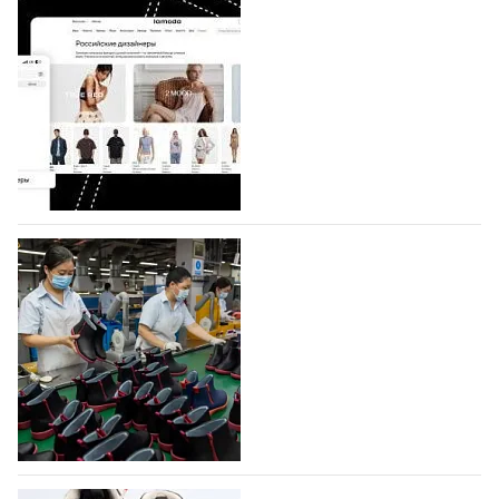
BALLINA представит свои новинки на Euro
Shoes
Компания BALLINA Guangzhou Lihuang Footwear
Co., Ltd., основанная в 2011 году и расположенная в
Гуанчжоу, столице моды Китая, является
профессиональной обувной компанией,
объединяющей разработку, производство и…
07.08.2026
461
На платформе Lamoda - новый раздел и
условия продвижения локальных
дизайнерских марок
Российский маркетплейс Lamoda решил обновить
раздел для продажи продукции локальных
дизайнерских марок одежды, обуви и аксессуаров.
Бренды также получат маркетинговую…
06.08.2026
626