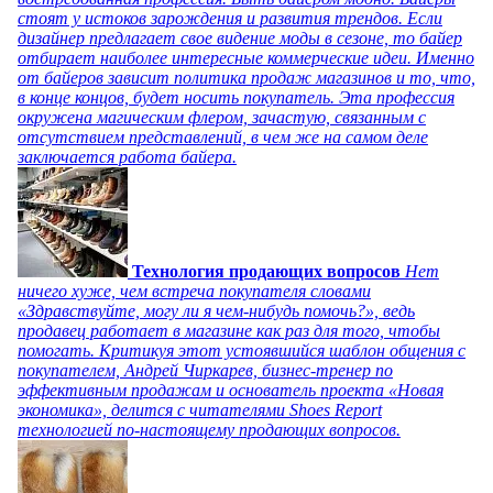
стоят у истоков зарождения и развития трендов. Если
дизайнер предлагает свое видение моды в сезоне, то байер
отбирает наиболее интересные коммерческие идеи. Именно
от байеров зависит политика продаж магазинов и то, что,
в конце концов, будет носить покупатель. Эта профессия
окружена магическим флером, зачастую, связанным с
отсутствием представлений, в чем же на самом деле
заключается работа байера.
Технология продающих вопросов
Нет
ничего хуже, чем встреча покупателя словами
«Здравствуйте, могу ли я чем-нибудь помочь?», ведь
продавец работает в магазине как раз для того, чтобы
помогать. Критикуя этот устоявшийся шаблон общения с
покупателем, Андрей Чиркарев, бизнес-тренер по
эффективным продажам и основатель проекта «Новая
экономика», делится с читателями Shoes Report
технологией по-настоящему продающих вопросов.