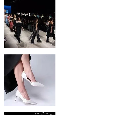
На участие в Московской неделе моды
подано 1047 заявок
На участие в седьмой Московской неделе моды,
которая пройдет в российской столице с 26 сентября
по 1 октября, уже подано 1047 заявок. Примерно
половину из них (494) прислали дизайнеры,
коллекции которых не были представлены в…
07.08.2026
605