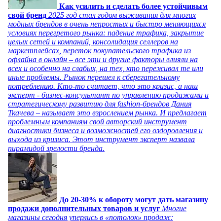
Как усилить и сделать более устойчивым
свой бренд
2025 год стал годом выживания для многих
модных брендов в очень непростых и быстро меняющихся
условиях перегретого рынка: падение трафика, закрытие
целых сетей и компаний, консолидация селлеров на
маркетплейсах, переток покупательского трафика из
офлайна в онлайн – все эти и другие факторы влияли на
всех и особенно на слабых, на тех, кто переживал те или
иные проблемы. Рынок перешел к сберегательному
потреблению. Кто-то считает, что это кризис, а наш
эксперт - бизнес-консультант по управлению продажами и
стратегическому развитию для fashion-брендов Дания
Ткачева – называет это взрослением рынка. И предлагает
проблемным компаниям свой авторский инструмент
диагностики бизнеса и возможностей его оздоровления и
выхода из кризиса. Этот инструмент эксперт назвала
пирамидой зрелости бренда.
До 20-30% к обороту могут дать магазину
продажи дополнительных товаров и услуг
Многие
магазины сегодня уперлись в «потолок» продаж: