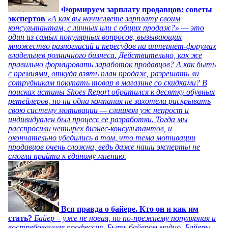
Формируем зарплату продавцов: советы
экспертов
«А как вы начисляете зарплату своим
консультантам, с личных или с общих продаж?» — это
один из самых популярных вопросов, вызывающих
множество разногласий и пересудов на интернет-форумах
владельцев розничного бизнеса. Действительно, как же
правильно формировать заработок продавцов? А как быть
с премиями, откуда взять план продаж, разрешать ли
сотрудникам покупать товар в магазине со скидками? В
поисках истины Shoes Report обратился к десятку обувных
ретейлеров, но ни одна компания не захотела раскрывать
свою систему мотивации — слишком уж непрост и
индивидуален был процесс ее разработки. Тогда мы
расспросили четырех бизнес-консультантов, и
окончательно убедились в том, что тема мотивации
продавцов очень сложна, ведь даже наши эксперты не
смогли прийти к единому мнению.
Вся правда о байере. Кто он и как им
стать?
Байер – уже не новая, но по-прежнему популярная и
востребованная профессия. Быть байером модно. Байеры