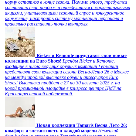
норму остатков в конце сезона. Помимо этого, требуется
составить план продаж и определиться с маркетинговыми
акциями, учитывающими сезонный спрос и конкурентное
окружение, настроить систему мотивации персонала и
правильно расставить точки контроля.
Rieker и Remonte представят свои новые
коллекции на Euro Shoes!
Бренды Rieker и Remonte,
входящие в число ведущих обувных компаний Германии,
представят свои коллекции сезона Весна-Лето’26 в Москве
на международной выставке обуви и аксессуаров Euro
Shoes! Выставка пройдет c 27 по 30 августа 2025 г. на
новой премиальной площадке в конгресс-центре ЦМТ на
Краснопресненской набережной.
Новая коллекция Tamaris Весна-Лето 26:
комфорт и элегантность в каждой модели
Немецкий