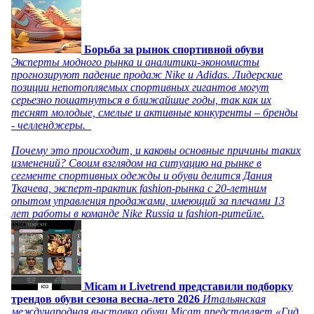
Борьба за рынок спортивной обуви
Эксперты модного рынка и аналитики-экономисты
прогнозируют падение продаж Nike и Adidas. Лидерские
позиции непотопляемых спортивных гигантов могут
серьезно пошатнуться в ближайшие годы, так как их
теснят молодые, смелые и активные конкуренты – бренды
- челленджеры.
Почему это происходит, и каковы основные причины таких
изменений? Своим взглядом на ситуацию на рынке в
сегменте спортивных одежды и обуви делится Дания
Ткачева, эксперт-практик fashion-рынка с 20-летним
опытом управления продажами, имеющий за плечами 13
лет работы в команде Nike Russia и fashion-ритейле.
Micam и Livetrend представили подборку
трендов обуви сезона весна-лето 2026
Итальянская
международная выставка обуви Micam представляет «Гид