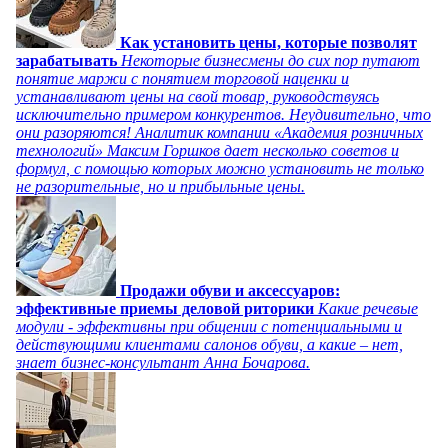
Как установить цены, которые позволят
зарабатывать
Некоторые бизнесмены до сих пор путают
понятие маржи с понятием торговой наценки и
устанавливают цены на свой товар, руководствуясь
исключительно примером конкурентов. Неудивительно, что
они разоряются! Аналитик компании «Академия розничных
технологий» Максим Горшков дает несколько советов и
формул, с помощью которых можно установить не только
не разорительные, но и прибыльные цены.
Продажи обуви и аксессуаров:
эффективные приемы деловой риторики
Какие речевые
модули - эффективны при общении с потенциальными и
действующими клиентами салонов обуви, а какие – нет,
знает бизнес-консультант Анна Бочарова.