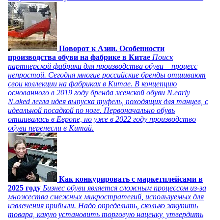
Поворот к Азии. Особенности
производства обуви на фабрике в Китае
Поиск
партнерской фабрики для производства обуви – процесс
непростой. Сегодня многие российские бренды отшивают
свои коллекции на фабриках в Китае. В концепцию
основанного в 2019 году бренда женской обуви N.early
N.aked легла идея выпуска туфель, походящих для танцев, с
идеальной посадкой по ноге. Первоначально обувь
отшивалась в Европе, но уже в 2022 году производство
обуви перенесли в Китай.
Как конкурировать с маркетплейсами в
2025 году
Бизнес обуви является сложным процессом из-за
множества смежных микростратегий, используемых для
извлечения прибыли. Надо определить, сколько закупить
товара, какую установить торговую наценку, утвердить