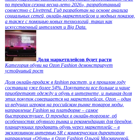
по трендам сезона весна-лето 2026», разработанный
совместно с Livetrend. Гид разработан на основе анализа
социальных сетей, онлайн-маркетплейсов и модных показов,
а также с помощью новых технологий, таких как
искусственный интеллект и Big Data.
Доля маркетплейсов будет расти
Категория обуви на Ozon Fashion демонстрирует
устойчивый рост
Доля онлайн-продаж в fashion растет, и в прошлом году
составила уже более 54%. Покупатели все больше и чаще
приобретают одежду и обувь в интернете, и львиная доля
этих покупок совершается на маркетплейсах. Ozon – один
из ведущих игроков на российском рынке товаров моды,
направление Fashion на платформе – самое
быстрорастущее. О трендах в онлайн-торговле, об
особенностях обувного рынка и рекомендациях для брендов,
планирующих продавать обувь через маркетплейс – в
эксклюзивном интервью SR с коммерческим директором
направления «Обувь» в Ozon Fashion Ольгой Москвичевой.