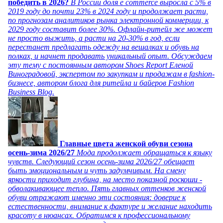
победить в 2026?
В России доля e commerce выросла с 5% в
2019 году до почти 23% в 2024 году и продолжает расти,
по прогнозам аналитиков рынка электронной коммерции, к
2029 году составит более 30%. Офлайн-ритейл же может
не просто выжить, а расти на 20-30% в год, если
перестанет предлагать одежду на вешалках и обувь на
полках, и начнет продавать уникальный опыт. Обсуждаем
эту тему с постоянным автором Shoes Report Еленой
Виноградовой, экспертом по закупкам и продажам в fashion-
бизнесе, автором блога для ритейла и байеров Fashion
Business Blog.
Главные цвета женской обуви сезона
осень-зима 2026/27
Мода продолжает обращаться к языку
чувств. Следующий сезон осень-зима 2026/27 обещает
быть эмоциональным и чуть задумчивым. На смену
яркости приходит глубина, на место показной роскоши -
обволакивающее тепло. Пять главных оттенков женской
обуви отражают именно эти состояния: доверие к
естественности, внимание к фактуре и желание находить
красоту в нюансах. Обратимся к профессиональному