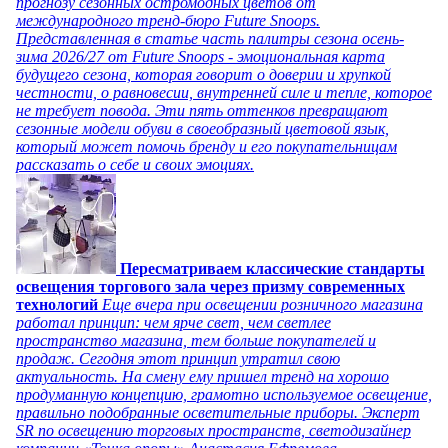
прогнозу сезонных остромодных цветов от
международного тренд-бюро Future Snoops.
Представленная в статье часть палитры сезона осень-
зима 2026/27 от Future Snoops - эмоциональная карта
будущего сезона, которая говорит о доверии и хрупкой
честности, о равновесии, внутренней силе и тепле, которое
не требует повода. Эти пять оттенков превращают
сезонные модели обуви в своеобразный цветовой язык,
который может помочь бренду и его покупательницам
рассказать о себе и своих эмоциях.
Пересматриваем классические стандарты
освещения торгового зала через призму современных
технологий
Еще вчера при освещении розничного магазина
работал принцип: чем ярче свет, чем светлее
пространство магазина, тем больше покупателей и
продаж. Сегодня этот принцип утратил свою
актуальность. На смену ему пришел тренд на хорошо
продуманную концепцию, грамотно используемое освещение,
правильно подобранные осветительные приборы. Эксперт
SR по освещению торговых пространств, светодизайнер