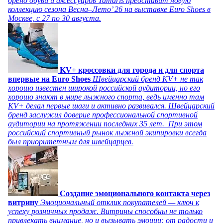
бренд обуви и аксессуаров Tamaris представит новую
коллекцию сезона Весна–Лето’ 26 на выставке Euro Shoes в
Москве, с 27 по 30 августа.
KV+ кроссовки для города и для спорта
впервые на Euro Shoes
Швейцарский бренд KV+ не так
хорошо известен широкой российской аудитории, но его
хорошо знают в мире лыжного спорта, ведь именно там
KV+ делал первые шаги и активно развивался. Швейцарский
бренд заслужил доверие профессиональной спортивной
аудитории на протяжении последних 35 лет. При этом
российский спортивный рынок лыжной экипировки всегда
был приоритетным для швейцарцев.
Создание эмоционального контакта через
витрину
Эмоциональный отклик покупателей — ключ к
успеху розничных продаж. Витрины способны не только
привлекать внимание, но и вызывать эмоции: от радости и