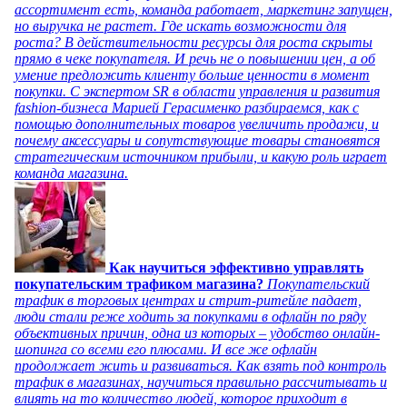
ассортимент есть, команда работает, маркетинг запущен,
но выручка не растет. Где искать возможности для
роста? В действительности ресурсы для роста скрыты
прямо в чеке покупателя. И речь не о повышении цен, а об
умение предложить клиенту больше ценности в момент
покупки. С экспертом SR в области управления и развития
fashion-бизнеса Марией Герасименко разбираемся, как с
помощью дополнительных товаров увеличить продажи, и
почему аксессуары и сопутствующие товары становятся
стратегическим источником прибыли, и какую роль играет
команда магазина.
Как научиться эффективно управлять
покупательским трафиком магазина?
Покупательский
трафик в торговых центрах и стрит-ритейле падает,
люди стали реже ходить за покупками в офлайн по ряду
объективных причин, одна из которых – удобство онлайн-
шопинга со всеми его плюсами. И все же офлайн
продолжает жить и развиваться. Как взять под контроль
трафик в магазинах, научиться правильно рассчитывать и
влиять на то количество людей, которое приходит в