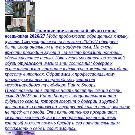
Главные цвета женской обуви сезона
осень-зима 2026/27
Мода продолжает обращаться к языку
чувств. Следующий сезон осень-зима 2026/27 обещает
быть эмоциональным и чуть задумчивым. На смену
яркости приходит глубина, на место показной роскоши -
обволакивающее тепло. Пять главных оттенков женской
обуви отражают именно эти состояния: доверие к
естественности, внимание к фактуре и желание находить
красоту в нюансах. Обратимся к профессиональному
прогнозу сезонных остромодных цветов от
международного тренд-бюро Future Snoops.
Представленная в статье часть палитры сезона осень-
зима 2026/27 от Future Snoops - эмоциональная карта
будущего сезона, которая говорит о доверии и хрупкой
честности, о равновесии, внутренней силе и тепле, которое
не требует повода. Эти пять оттенков превращают
сезонные модели обуви в своеобразный цветовой язык,
который может помочь бренду и его покупательницам
рассказать о себе и своих эмоциях.