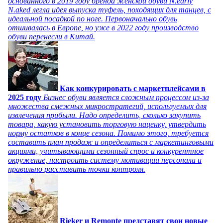
основанного в 2019 году бренда женской обуви N.early
N.aked легла идея выпуска туфель, походящих для танцев, с
идеальной посадкой по ноге. Первоначально обувь
отшивалась в Европе, но уже в 2022 году производство
обуви перенесли в Китай.
Как конкурировать с маркетплейсами в
2025 году
Бизнес обуви является сложным процессом из-за
множества смежных микростратегий, используемых для
извлечения прибыли. Надо определить, сколько закупить
товара, какую установить торговую наценку, утвердить
норму остатков в конце сезона. Помимо этого, требуется
составить план продаж и определиться с маркетинговыми
акциями, учитывающими сезонный спрос и конкурентное
окружение, настроить систему мотивации персонала и
правильно расставить точки контроля.
Rieker и Remonte представят свои новые