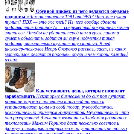
Обувной ликбез: из чего делаются обувные
подошвы
«Чем отличается ТЭП от ЭВА? Что мне сулит
тунит? ПВХ — это же клей? Из чего вообще сделана
подошва этих ботинок?» — современный покупатель хочет
знать все. Чтобы не ударить перед ним в грязь лицом и
суметь объяснить, годится ли ему в подметки такая
подошва, внимательно изучите эту статью. В ней
инженер-технолог Игорь Окороков рассказывает, из каких
материалов делаются подошвы обуви и чем хорош каждый
из них.
Как установить цены, которые позволят
зарабатывать
Некоторые бизнесмены до сих пор путают
понятие маржи с понятием торговой наценки и
устанавливают цены на свой товар, руководствуясь
исключительно примером конкурентов. Неудивительно, что
они разоряются! Аналитик компании «Академия розничных
технологий» Максим Горшков дает несколько советов и
формул, с помощью которых можно установить не только
не разорительные, но и прибыльные цены.