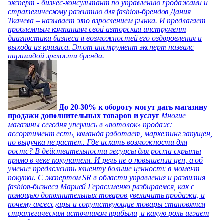
эксперт - бизнес-консультант по управлению продажами и
стратегическому развитию для fashion-брендов Дания
Ткачева – называет это взрослением рынка. И предлагает
проблемным компаниям свой авторский инструмент
диагностики бизнеса и возможностей его оздоровления и
выхода из кризиса. Этот инструмент эксперт назвала
пирамидой зрелости бренда.
До 20-30% к обороту могут дать магазину
продажи дополнительных товаров и услуг
Многие
магазины сегодня уперлись в «потолок» продаж:
ассортимент есть, команда работает, маркетинг запущен,
но выручка не растет. Где искать возможности для
роста? В действительности ресурсы для роста скрыты
прямо в чеке покупателя. И речь не о повышении цен, а об
умение предложить клиенту больше ценности в момент
покупки. С экспертом SR в области управления и развития
fashion-бизнеса Марией Герасименко разбираемся, как с
помощью дополнительных товаров увеличить продажи, и
почему аксессуары и сопутствующие товары становятся
стратегическим источником прибыли, и какую роль играет