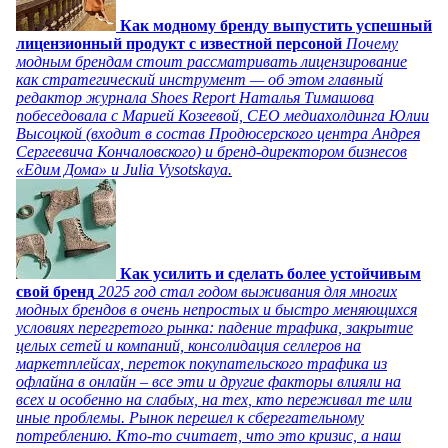
Как модному бренду выпустить успешный
лицензионный продукт с известной персоной
Почему
модным брендам стоит рассматривать лицензирование
как стратегический инструмент — об этом главный
редактор журнала Shoes Report Наталья Тимашова
побеседовала с Марией Козеевой, СЕО медиахолдинга Юлии
Высоцкой (входит в состав Продюсерского центра Андрея
Сергеевича Кончаловского) и бренд-директором бизнесов
«Едим Дома» и Julia Vysotskaya.
Как усилить и сделать более устойчивым
свой бренд
2025 год стал годом выживания для многих
модных брендов в очень непростых и быстро меняющихся
условиях перегретого рынка: падение трафика, закрытие
целых сетей и компаний, консолидация селлеров на
маркетплейсах, переток покупательского трафика из
офлайна в онлайн – все эти и другие факторы влияли на
всех и особенно на слабых, на тех, кто переживал те или
иные проблемы. Рынок перешел к сберегательному
потреблению. Кто-то считает, что это кризис, а наш