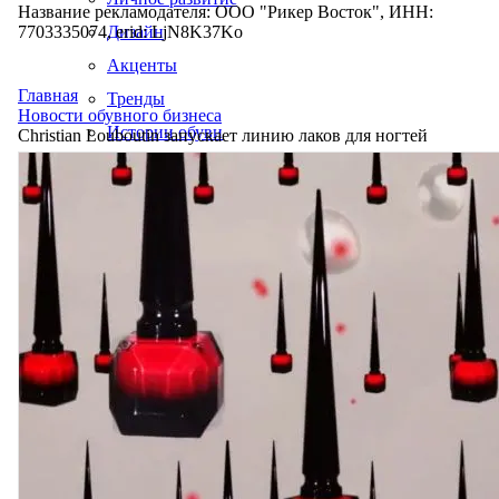
Название рекламодателя: ООО "Рикер Восток", ИНН:
7703335074, erid: LjN8K37Ko
Дизайн
Акценты
Главная
Тренды
Новости обувного бизнеса
Истории обуви
Christian Louboutin запускает линию лаков для ногтей
Производство