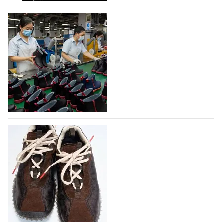
07.08.2026
186
На платформе Lamoda - новый раздел и
условия продвижения локальных
дизайнерских марок
Российский маркетплейс Lamoda решил обновить
раздел для продажи продукции локальных
дизайнерских марок одежды, обуви и аксессуаров.
Бренды также получат маркетинговую…
06.08.2026
425
Объем мирового производства обуви в
2025 году практически не увеличился
В 2025 году мировое производство обуви
практически не изменилось, зафиксировав
незначительный рост на 0,1% до 24,6 млрд пар, -
данные опубликованы в аналитическом вестнике
«Всемирный ежегодник обуви 2026», Португальской