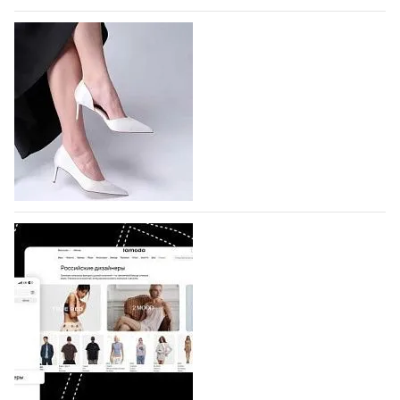
На участие в Московской неделе моды
подано 1047 заявок
На участие в седьмой Московской неделе моды,
которая пройдет в российской столице с 26 сентября
по 1 октября, уже подано 1047 заявок. Примерно
половину из них (494) прислали дизайнеры,
коллекции которых не были представлены в…
07.08.2026
235
BALLINA представит свои новинки на Euro
Shoes
Компания BALLINA Guangzhou Lihuang Footwear
Co., Ltd., основанная в 2011 году и расположенная в
Гуанчжоу, столице моды Китая, является
профессиональной обувной компанией,
объединяющей разработку, производство и…