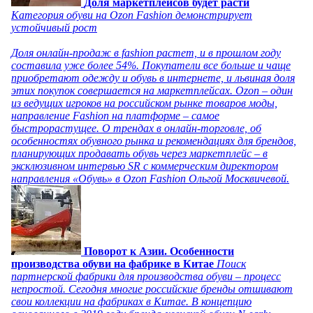
Доля маркетплейсов будет расти
Категория обуви на Ozon Fashion демонстрирует
устойчивый рост
Доля онлайн-продаж в fashion растет, и в прошлом году
составила уже более 54%. Покупатели все больше и чаще
приобретают одежду и обувь в интернете, и львиная доля
этих покупок совершается на маркетплейсах. Ozon – один
из ведущих игроков на российском рынке товаров моды,
направление Fashion на платформе – самое
быстрорастущее. О трендах в онлайн-торговле, об
особенностях обувного рынка и рекомендациях для брендов,
планирующих продавать обувь через маркетплейс – в
эксклюзивном интервью SR с коммерческим директором
направления «Обувь» в Ozon Fashion Ольгой Москвичевой.
Поворот к Азии. Особенности
производства обуви на фабрике в Китае
Поиск
партнерской фабрики для производства обуви – процесс
непростой. Сегодня многие российские бренды отшивают
свои коллекции на фабриках в Китае. В концепцию