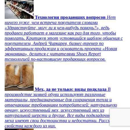
Технология продающих вопросов
Нет
ничего хуже, чем встреча покупателя словами
«Здравствуйте, могу ли я чем-нибудь помочь?», ведь
продавец работает в магазине как раз для того, чтобы
помогать. Критикуя этот устоявшийся шаблон общения с
покупателем, Андрей Чиркарев, бизнес-тренер по
эффективным продажам и основатель проекта «Новая
экономика», делится с читателями Shoes Report
технологией по-настоящему продающих вопросов.
Мех, да не только: виды подклада
В
производстве зимней обуви используют различные
материалы, предназначенные для сохранения тепла и
отвечающие требованиям потребителей: натуральную
овчину, искусственный мех, искусственный мех из
натуральной шерсти и другие. Все виды подкладочного
меха имеют свои достоинства и недостатки. Рассмотрим
свойства каждого из них.