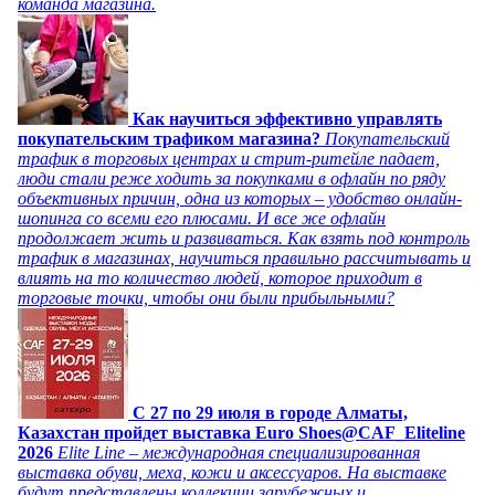
команда магазина.
Как научиться эффективно управлять
покупательским трафиком магазина?
Покупательский
трафик в торговых центрах и стрит-ритейле падает,
люди стали реже ходить за покупками в офлайн по ряду
объективных причин, одна из которых – удобство онлайн-
шопинга со всеми его плюсами. И все же офлайн
продолжает жить и развиваться. Как взять под контроль
трафик в магазинах, научиться правильно рассчитывать и
влиять на то количество людей, которое приходит в
торговые точки, чтобы они были прибыльными?
C 27 по 29 июля в городе Алматы,
Казахстан пройдет выставка Euro Shoes@CAF_Eliteline
2026
Elite Line – международная специализированная
выставка обуви, меха, кожи и аксессуаров. На выставке
будут представлены коллекции зарубежных и