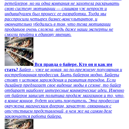
ретейлеров, но ни одна компания не захотела раскрывать
свою систему мотивации — слишком уж непрост и
индивидуален был процесс ее разработки. Тогда мы
расспросили четырех бизнес-консультантов, и
окончательно убедились в том, что тема мотивации
продавцов очень сложна, ведь даже наши эксперты не
смогли прийти к единому мнению.
Вся правда о байере. Кто он и как им
стать?
Байер – уже не новая, но по-прежнему популярная и
востребованная профессия. Быть байером модно. Байеры
стоят у истоков зарождения и развития трендов. Если
дизайнер предлагает свое видение моды в сезоне, то байер
отбирает наиболее интересные коммерческие идеи. Именно
от байеров зависит политика продаж магазинов и то, что,
в конце концов, будет носить покупатель. Эта профессия
окружена магическим флером, зачастую, связанным с
отсутствием представлений, в чем же на самом деле
заключается работа байера.