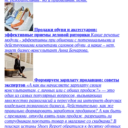
Продажи обуви и аксессуаров:
эффективные приемы деловой риторики
Какие речевые
модули - эффективны при общении с потенциальными и
действующими клиентами салонов обуви, а какие – нет,
знает бизнес-консультант Анна Бочарова.
Формируем зарплату продавцов: советы
экспертов
«А как вы начисляете зарплату своим
консультантам, с личных или с общих продаж?» — это
один из самых популярных вопросов, вызывающих
множество разногласий и пересудов на интернет-форумах
владельцев розничного бизнеса. Действительно, как же
правильно формировать заработок продавцов? А как быть
с премиями, откуда взять план продаж, разрешать ли
сотрудникам покупать товар в магазине со скидками? В
поисках истины Shoes Report обратился к десятку обувных