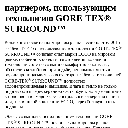
партнером, использующим
технологию GORE-TEX®
SURROUND™
Коллекция появится на мировом рынке весной/летом 2015
®
г. Обувь ECCO с использованием технологии GORE-TEX
SURROUND™ сочетает опыт марки ECCO на мировом
рынке, особенно в области изготовления подошв, и
технологии Gore по созданию комфортного климата,
обеспечивая удобство при ходьбе, непромокаемость и
водонепроницаемость со всех сторон. Обувь с технологией
®
GORE-TEX
SURROUND™ полностью
водонепроницаемая и дышащая. Влага и тепло не только
поднимаются через верхнюю часть обуви, но и уходят вниз
к подошве и выходят через специальные отверстия на ней
или, как в новой коллекции ECCO, через боковую часть
подошвы.
Обувь, созданная с использованием технологии GORE-
®
TEX
SURROUND™, появилась на мировом рынке
несколько лет назад и имела большой успех. Для сезона