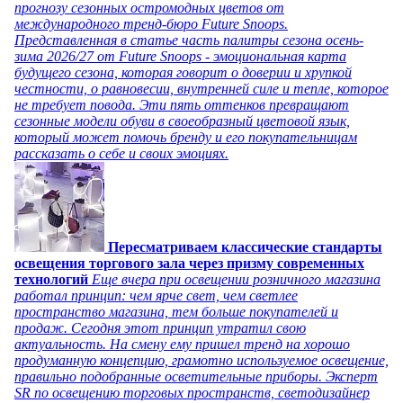
прогнозу сезонных остромодных цветов от
международного тренд-бюро Future Snoops.
Представленная в статье часть палитры сезона осень-
зима 2026/27 от Future Snoops - эмоциональная карта
будущего сезона, которая говорит о доверии и хрупкой
честности, о равновесии, внутренней силе и тепле, которое
не требует повода. Эти пять оттенков превращают
сезонные модели обуви в своеобразный цветовой язык,
который может помочь бренду и его покупательницам
рассказать о себе и своих эмоциях.
Пересматриваем классические стандарты
освещения торгового зала через призму современных
технологий
Еще вчера при освещении розничного магазина
работал принцип: чем ярче свет, чем светлее
пространство магазина, тем больше покупателей и
продаж. Сегодня этот принцип утратил свою
актуальность. На смену ему пришел тренд на хорошо
продуманную концепцию, грамотно используемое освещение,
правильно подобранные осветительные приборы. Эксперт
SR по освещению торговых пространств, светодизайнер