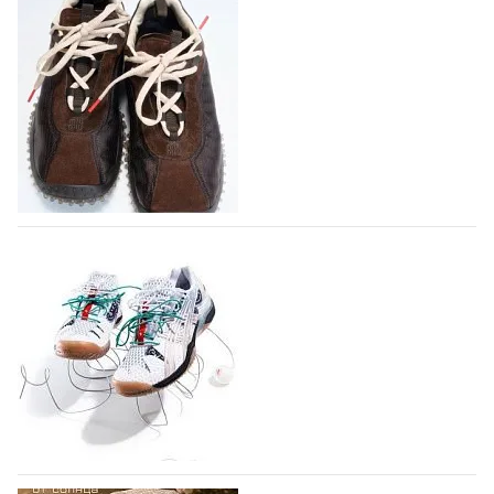
Miu Miu в сезоне Осень-Зима 2026
перевыпустил свой хит - кроссовки
Bubble
Популярный силуэт бренда,1999 года выпуска,
соответствует сегодняшнему тренду на
сникерины (гибридный вариант балеток и
кроссовок обтекаемой формы и с тонкой подошвой).
Но в модели Miu Miu Bubble присутствует еще и…