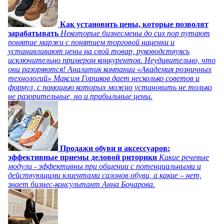
Как установить цены, которые позволят
зарабатывать
Некоторые бизнесмены до сих пор путают
понятие маржи с понятием торговой наценки и
устанавливают цены на свой товар, руководствуясь
исключительно примером конкурентов. Неудивительно, что
они разоряются! Аналитик компании «Академия розничных
технологий» Максим Горшков дает несколько советов и
формул, с помощью которых можно установить не только
не разорительные, но и прибыльные цены.
Продажи обуви и аксессуаров:
эффективные приемы деловой риторики
Какие речевые
модули - эффективны при общении с потенциальными и
действующими клиентами салонов обуви, а какие – нет,
знает бизнес-консультант Анна Бочарова.