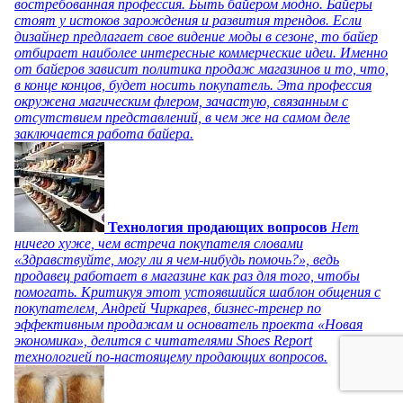
востребованная профессия. Быть байером модно. Байеры
стоят у истоков зарождения и развития трендов. Если
дизайнер предлагает свое видение моды в сезоне, то байер
отбирает наиболее интересные коммерческие идеи. Именно
от байеров зависит политика продаж магазинов и то, что,
в конце концов, будет носить покупатель. Эта профессия
окружена магическим флером, зачастую, связанным с
отсутствием представлений, в чем же на самом деле
заключается работа байера.
Технология продающих вопросов
Нет
ничего хуже, чем встреча покупателя словами
«Здравствуйте, могу ли я чем-нибудь помочь?», ведь
продавец работает в магазине как раз для того, чтобы
помогать. Критикуя этот устоявшийся шаблон общения с
покупателем, Андрей Чиркарев, бизнес-тренер по
эффективным продажам и основатель проекта «Новая
экономика», делится с читателями Shoes Report
технологией по-настоящему продающих вопросов.