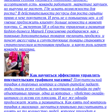
ассортимент есть, команда работает, маркетинг запущен,
но выручка не растет. Где искать возможности для
роста? В действительности ресурсы для роста скрыты
прямо в чеке покупателя. И речь не о повышении цен, а об
умение предложить клиенту больше ценности в момент
покупки. С экспертом SR в области управления и развития
fashion-бизнеса Марией Герасименко разбираемся, как с
помощью дополнительных товаров увеличить продажи, и
почему аксессуары и сопутствующие товары становятся
стратегическим источником прибыли, и какую роль играет
команда магазина.
Как научиться эффективно управлять
покупательским трафиком магазина?
Покупательский
трафик в торговых центрах и стрит-ритейле падает,
люди стали реже ходить за покупками в офлайн по ряду
объективных причин, одна из которых – удобство онлайн-
шопинга со всеми его плюсами. И все же офлайн
продолжает жить и развиваться. Как взять под контроль
трафик в магазинах, научиться правильно рассчитывать и
влиять на то количество людей, которое приходит в