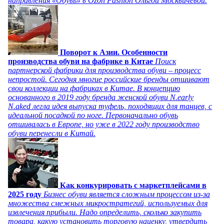
направления «Обувь» в Ozon Fashion Ольгой Москвичевой.
Поворот к Азии. Особенности
производства обуви на фабрике в Китае
Поиск
партнерской фабрики для производства обуви – процесс
непростой. Сегодня многие российские бренды отшивают
свои коллекции на фабриках в Китае. В концепцию
основанного в 2019 году бренда женской обуви N.early
N.aked легла идея выпуска туфель, походящих для танцев, с
идеальной посадкой по ноге. Первоначально обувь
отшивалась в Европе, но уже в 2022 году производство
обуви перенесли в Китай.
Как конкурировать с маркетплейсами в
2025 году
Бизнес обуви является сложным процессом из-за
множества смежных микростратегий, используемых для
извлечения прибыли. Надо определить, сколько закупить
товара, какую установить торговую наценку, утвердить