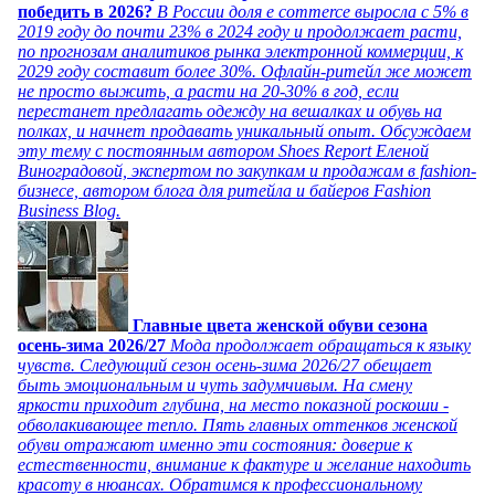
победить в 2026?
В России доля e commerce выросла с 5% в
2019 году до почти 23% в 2024 году и продолжает расти,
по прогнозам аналитиков рынка электронной коммерции, к
2029 году составит более 30%. Офлайн-ритейл же может
не просто выжить, а расти на 20-30% в год, если
перестанет предлагать одежду на вешалках и обувь на
полках, и начнет продавать уникальный опыт. Обсуждаем
эту тему с постоянным автором Shoes Report Еленой
Виноградовой, экспертом по закупкам и продажам в fashion-
бизнесе, автором блога для ритейла и байеров Fashion
Business Blog.
Главные цвета женской обуви сезона
осень-зима 2026/27
Мода продолжает обращаться к языку
чувств. Следующий сезон осень-зима 2026/27 обещает
быть эмоциональным и чуть задумчивым. На смену
яркости приходит глубина, на место показной роскоши -
обволакивающее тепло. Пять главных оттенков женской
обуви отражают именно эти состояния: доверие к
естественности, внимание к фактуре и желание находить
красоту в нюансах. Обратимся к профессиональному