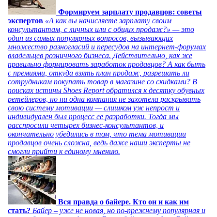
Формируем зарплату продавцов: советы
экспертов
«А как вы начисляете зарплату своим
консультантам, с личных или с общих продаж?» — это
один из самых популярных вопросов, вызывающих
множество разногласий и пересудов на интернет-форумах
владельцев розничного бизнеса. Действительно, как же
правильно формировать заработок продавцов? А как быть
с премиями, откуда взять план продаж, разрешать ли
сотрудникам покупать товар в магазине со скидками? В
поисках истины Shoes Report обратился к десятку обувных
ретейлеров, но ни одна компания не захотела раскрывать
свою систему мотивации — слишком уж непрост и
индивидуален был процесс ее разработки. Тогда мы
расспросили четырех бизнес-консультантов, и
окончательно убедились в том, что тема мотивации
продавцов очень сложна, ведь даже наши эксперты не
смогли прийти к единому мнению.
Вся правда о байере. Кто он и как им
стать?
Байер – уже не новая, но по-прежнему популярная и