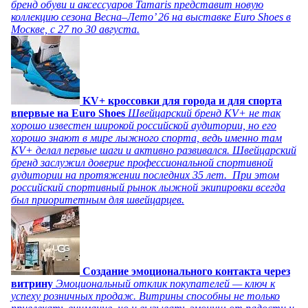
бренд обуви и аксессуаров Tamaris представит новую
коллекцию сезона Весна–Лето’ 26 на выставке Euro Shoes в
Москве, с 27 по 30 августа.
KV+ кроссовки для города и для спорта
впервые на Euro Shoes
Швейцарский бренд KV+ не так
хорошо известен широкой российской аудитории, но его
хорошо знают в мире лыжного спорта, ведь именно там
KV+ делал первые шаги и активно развивался. Швейцарский
бренд заслужил доверие профессиональной спортивной
аудитории на протяжении последних 35 лет. При этом
российский спортивный рынок лыжной экипировки всегда
был приоритетным для швейцарцев.
Создание эмоционального контакта через
витрину
Эмоциональный отклик покупателей — ключ к
успеху розничных продаж. Витрины способны не только