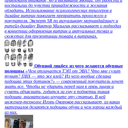
привлекать внимание, но и вызывать эмоции: от радости и
ностальгии до чувства принадлежности и желания
обладать. Использование психологических триггеров в
дизайне витрин помогает превратить прохожего в
покупателя. Эксперт SR по визуальному мерчандайзингу и
ритейл-дизайну Виктор Малыгин рассказывает о подходах
в концепции оформления витрин и актуальных темах и
сюжетах для презентации товара в витринах.
Обувной ликбез: из чего делаются обувные
подошвы
«Чем отличается ТЭП от ЭВА? Что мне сулит
тунит? ПВХ — это же клей? Из чего вообще сделана
подошва этих ботинок?» — современный покупатель хочет
знать все. Чтобы не ударить перед ним в грязь лицом и
суметь объяснить, годится ли ему в подметки такая
подошва, внимательно изучите эту статью. В ней
инженер-технолог Игорь Окороков рассказывает, из каких
материалов делаются подошвы обуви и чем хорош каждый
из них.