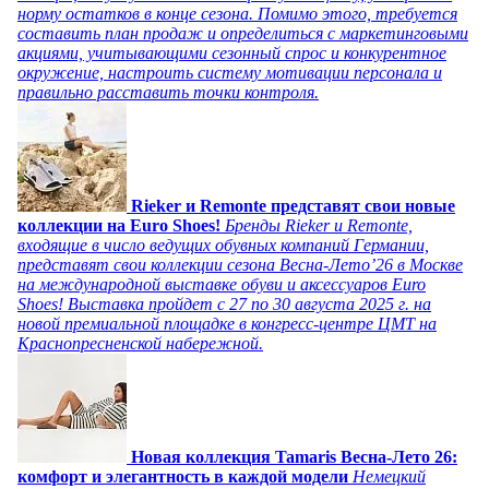
норму остатков в конце сезона. Помимо этого, требуется
составить план продаж и определиться с маркетинговыми
акциями, учитывающими сезонный спрос и конкурентное
окружение, настроить систему мотивации персонала и
правильно расставить точки контроля.
Rieker и Remonte представят свои новые
коллекции на Euro Shoes!
Бренды Rieker и Remonte,
входящие в число ведущих обувных компаний Германии,
представят свои коллекции сезона Весна-Лето’26 в Москве
на международной выставке обуви и аксессуаров Euro
Shoes! Выставка пройдет c 27 по 30 августа 2025 г. на
новой премиальной площадке в конгресс-центре ЦМТ на
Краснопресненской набережной.
Новая коллекция Tamaris Весна-Лето 26:
комфорт и элегантность в каждой модели
Немецкий