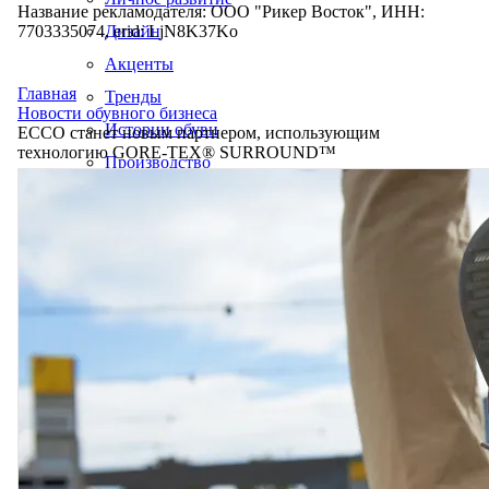
Название рекламодателя: ООО "Рикер Восток", ИНН:
7703335074, erid: LjN8K37Ko
Дизайн
Акценты
Главная
Тренды
Новости обувного бизнеса
Истории обуви
ECCO станет новым партнером, использующим
технологию GORE-TEX® SURROUND™
Производство