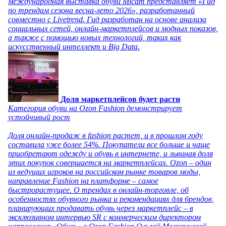
международная выставка обуви Micam представляет «Гид
по трендам сезона весна-лето 2026», разработанный
совместно с Livetrend. Гид разработан на основе анализа
социальных сетей, онлайн-маркетплейсов и модных показов,
а также с помощью новых технологий, таких как
искусственный интеллект и Big Data.
Доля маркетплейсов будет расти
Категория обуви на Ozon Fashion демонстрирует
устойчивый рост
Доля онлайн-продаж в fashion растет, и в прошлом году
составила уже более 54%. Покупатели все больше и чаще
приобретают одежду и обувь в интернете, и львиная доля
этих покупок совершается на маркетплейсах. Ozon – один
из ведущих игроков на российском рынке товаров моды,
направление Fashion на платформе – самое
быстрорастущее. О трендах в онлайн-торговле, об
особенностях обувного рынка и рекомендациях для брендов,
планирующих продавать обувь через маркетплейс – в
эксклюзивном интервью SR с коммерческим директором