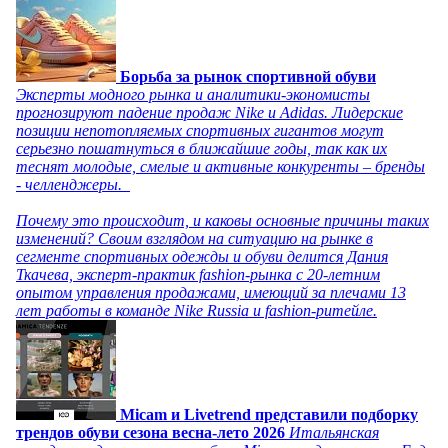
Борьба за рынок спортивной обуви
Эксперты модного рынка и аналитики-экономисты
прогнозируют падение продаж Nike и Adidas. Лидерские
позиции непотопляемых спортивных гигантов могут
серьезно пошатнуться в ближайшие годы, так как их
теснят молодые, смелые и активные конкуренты – бренды
- челленджеры.
Почему это происходит, и каковы основные причины таких
изменений? Своим взглядом на ситуацию на рынке в
сегменте спортивных одежды и обуви делится Дания
Ткачева, эксперт-практик fashion-рынка с 20-летним
опытом управления продажами, имеющий за плечами 13
лет работы в команде Nike Russia и fashion-ритейле.
Micam и Livetrend представили подборку
трендов обуви сезона весна-лето 2026
Итальянская