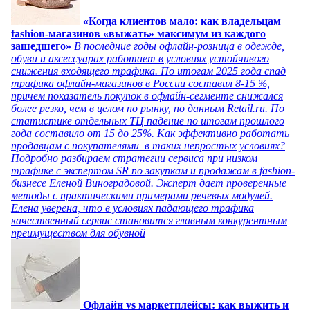
«Когда клиентов мало: как владельцам
fashion-магазинов «выжать» максимум из каждого
зашедшего»
В последние годы офлайн-розница в одежде,
обуви и аксессуарах работает в условиях устойчивого
снижения входящего трафика. По итогам 2025 года спад
трафика офлайн-магазинов в России составил 8-15 %,
причем показатель покупок в офлайн-сегменте снижался
более резко, чем в целом по рынку, по данным Retail.ru. По
статистике отдельных ТЦ падение по итогам прошлого
года составило от 15 до 25%. Как эффективно работать
продавцам с покупателями в таких непростых условиях?
Подробно разбираем стратегии сервиса при низком
трафике с экспертом SR по закупкам и продажам в fashion-
бизнесе Еленой Виноградовой. Эксперт дает проверенные
методы с практическими примерами речевых модулей.
Елена уверена, что в условиях падающего трафика
качественный сервис становится главным конкурентным
преимуществом для обувной
Офлайн vs маркетплейсы: как выжить и