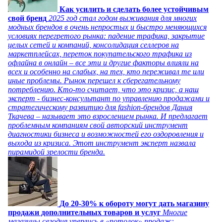
Как усилить и сделать более устойчивым
свой бренд
2025 год стал годом выживания для многих
модных брендов в очень непростых и быстро меняющихся
условиях перегретого рынка: падение трафика, закрытие
целых сетей и компаний, консолидация селлеров на
маркетплейсах, переток покупательского трафика из
офлайна в онлайн – все эти и другие факторы влияли на
всех и особенно на слабых, на тех, кто переживал те или
иные проблемы. Рынок перешел к сберегательному
потреблению. Кто-то считает, что это кризис, а наш
эксперт - бизнес-консультант по управлению продажами и
стратегическому развитию для fashion-брендов Дания
Ткачева – называет это взрослением рынка. И предлагает
проблемным компаниям свой авторский инструмент
диагностики бизнеса и возможностей его оздоровления и
выхода из кризиса. Этот инструмент эксперт назвала
пирамидой зрелости бренда.
До 20-30% к обороту могут дать магазину
продажи дополнительных товаров и услуг
Многие
магазины сегодня уперлись в «потолок» продаж: