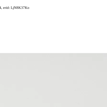
, erid: LjN8K37Ko