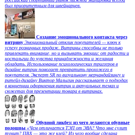
российский спортивный рынок лыжной экипировки всегда
был приоритетным для швейцарцев.
Создание эмоционального контакта через
витрину
Эмоциональный отклик покупателей — ключ к
успеху розничных продаж. Витрины способны не только
привлекать внимание, но и вызывать эмоции: от радости и
ностальгии до чувства принадлежности и желания
обладать. Использование психологических триггеров в
дизайне витрин помогает превратить прохожего в
покупателя. Эксперт SR по визуальному мерчандайзингу и
ритейл-дизайну Виктор Малыгин рассказывает о подходах
в концепции оформления витрин и актуальных темах и
сюжетах для презентации товара в витринах.
Обувной ликбез: из чего делаются обувные
подошвы
«Чем отличается ТЭП от ЭВА? Что мне сулит
тунит? ПВХ — это же клей? Из чего вообще сделана