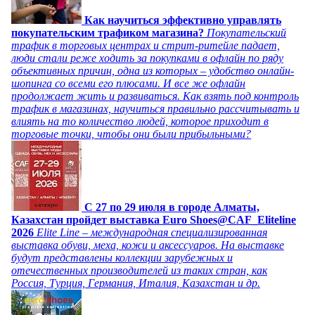
Как научиться эффективно управлять
покупательским трафиком магазина?
Покупательский
трафик в торговых центрах и стрит-ритейле падает,
люди стали реже ходить за покупками в офлайн по ряду
объективных причин, одна из которых – удобство онлайн-
шопинга со всеми его плюсами. И все же офлайн
продолжает жить и развиваться. Как взять под контроль
трафик в магазинах, научиться правильно рассчитывать и
влиять на то количество людей, которое приходит в
торговые точки, чтобы они были прибыльными?
C 27 по 29 июля в городе Алматы,
Казахстан пройдет выставка Euro Shoes@CAF_Eliteline
2026
Elite Line – международная специализированная
выставка обуви, меха, кожи и аксессуаров. На выставке
будут представлены коллекции зарубежных и
отечественных производителей из таких стран, как
Россия, Турция, Германия, Италия, Казахстан и др.