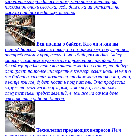
окончательно убедились в том, что тема мотивации
продавцов очень сложна, ведь даже наши эксперты не
смогли прийти к единому мнению.
Вся правда о байере. Кто он и как им
стать?
Байер – уже не новая, но по-прежнему популярная и
востребованная профессия. Быть байером модно. Байеры
стоят у истоков зарождения и развития трендов. Если
дизайнер предлагает свое видение моды в сезоне, то байер
отбирает наиболее интересные коммерческие идеи. Именно
от байеров зависит политика продаж магазинов и то, что,
в конце концов, будет носить покупатель. Эта профессия
окружена магическим флером, зачастую, связанным с
отсутствием представлений, в чем же на самом деле
заключается работа байера.
Технология продающих вопросов
Нет
ничего хуже, чем встреча покупателя словами