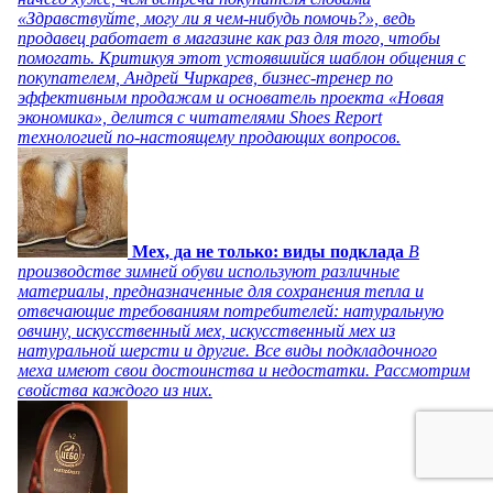
«Здравствуйте, могу ли я чем-нибудь помочь?», ведь
продавец работает в магазине как раз для того, чтобы
помогать. Критикуя этот устоявшийся шаблон общения с
покупателем, Андрей Чиркарев, бизнес-тренер по
эффективным продажам и основатель проекта «Новая
экономика», делится с читателями Shoes Report
технологией по-настоящему продающих вопросов.
Мех, да не только: виды подклада
В
производстве зимней обуви используют различные
материалы, предназначенные для сохранения тепла и
отвечающие требованиям потребителей: натуральную
овчину, искусственный мех, искусственный мех из
натуральной шерсти и другие. Все виды подкладочного
меха имеют свои достоинства и недостатки. Рассмотрим
свойства каждого из них.