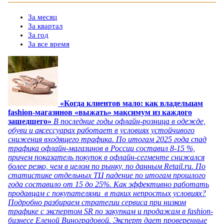
За месяц
За квартал
За год
За все время
«Когда клиентов мало: как владельцам
fashion-магазинов «выжать» максимум из каждого
зашедшего»
В последние годы офлайн-розница в одежде,
обуви и аксессуарах работает в условиях устойчивого
снижения входящего трафика. По итогам 2025 года спад
трафика офлайн-магазинов в России составил 8-15 %,
причем показатель покупок в офлайн-сегменте снижался
более резко, чем в целом по рынку, по данным Retail.ru. По
статистике отдельных ТЦ падение по итогам прошлого
года составило от 15 до 25%. Как эффективно работать
продавцам с покупателями в таких непростых условиях?
Подробно разбираем стратегии сервиса при низком
трафике с экспертом SR по закупкам и продажам в fashion-
бизнесе Еленой Виноградовой. Эксперт дает проверенные