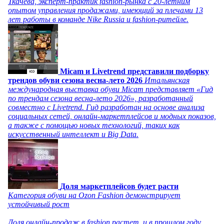
Ткачева, эксперт-практик fashion-рынка с 20-летним
опытом управления продажами, имеющий за плечами 13
лет работы в команде Nike Russia и fashion-ритейле.
Micam и Livetrend представили подборку
трендов обуви сезона весна-лето 2026
Итальянская
международная выставка обуви Micam представляет «Гид
по трендам сезона весна-лето 2026», разработанный
совместно с Livetrend. Гид разработан на основе анализа
социальных сетей, онлайн-маркетплейсов и модных показов,
а также с помощью новых технологий, таких как
искусственный интеллект и Big Data.
Доля маркетплейсов будет расти
Категория обуви на Ozon Fashion демонстрирует
устойчивый рост
Доля онлайн-продаж в fashion растет, и в прошлом году