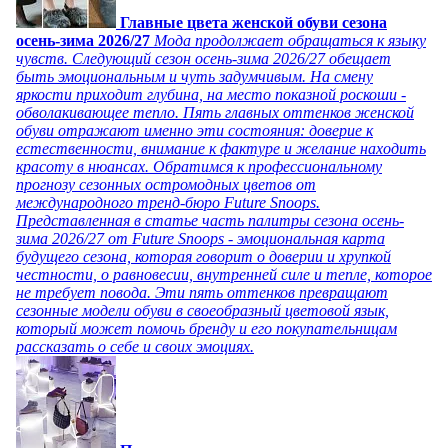
Главные цвета женской обуви сезона
осень-зима 2026/27
Мода продолжает обращаться к языку
чувств. Следующий сезон осень-зима 2026/27 обещает
быть эмоциональным и чуть задумчивым. На смену
яркости приходит глубина, на место показной роскоши -
обволакивающее тепло. Пять главных оттенков женской
обуви отражают именно эти состояния: доверие к
естественности, внимание к фактуре и желание находить
красоту в нюансах. Обратимся к профессиональному
прогнозу сезонных остромодных цветов от
международного тренд-бюро Future Snoops.
Представленная в статье часть палитры сезона осень-
зима 2026/27 от Future Snoops - эмоциональная карта
будущего сезона, которая говорит о доверии и хрупкой
честности, о равновесии, внутренней силе и тепле, которое
не требует повода. Эти пять оттенков превращают
сезонные модели обуви в своеобразный цветовой язык,
который может помочь бренду и его покупательницам
рассказать о себе и своих эмоциях.