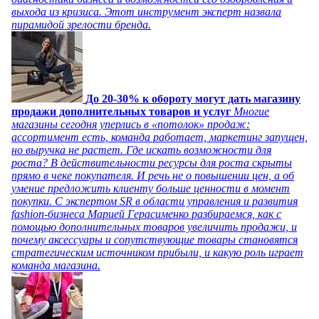
выхода из кризиса. Этот инструмент эксперт назвала
пирамидой зрелости бренда.
До 20-30% к обороту могут дать магазину
продажи дополнительных товаров и услуг
Многие
магазины сегодня уперлись в «потолок» продаж:
ассортимент есть, команда работает, маркетинг запущен,
но выручка не растет. Где искать возможности для
роста? В действительности ресурсы для роста скрыты
прямо в чеке покупателя. И речь не о повышении цен, а об
умение предложить клиенту больше ценности в момент
покупки. С экспертом SR в области управления и развития
fashion-бизнеса Марией Герасименко разбираемся, как с
помощью дополнительных товаров увеличить продажи, и
почему аксессуары и сопутствующие товары становятся
стратегическим источником прибыли, и какую роль играет
команда магазина.