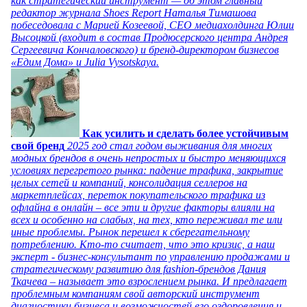
как стратегический инструмент — об этом главный
редактор журнала Shoes Report Наталья Тимашова
побеседовала с Марией Козеевой, СЕО медиахолдинга Юлии
Высоцкой (входит в состав Продюсерского центра Андрея
Сергеевича Кончаловского) и бренд-директором бизнесов
«Едим Дома» и Julia Vysotskaya.
Как усилить и сделать более устойчивым
свой бренд
2025 год стал годом выживания для многих
модных брендов в очень непростых и быстро меняющихся
условиях перегретого рынка: падение трафика, закрытие
целых сетей и компаний, консолидация селлеров на
маркетплейсах, переток покупательского трафика из
офлайна в онлайн – все эти и другие факторы влияли на
всех и особенно на слабых, на тех, кто переживал те или
иные проблемы. Рынок перешел к сберегательному
потреблению. Кто-то считает, что это кризис, а наш
эксперт - бизнес-консультант по управлению продажами и
стратегическому развитию для fashion-брендов Дания
Ткачева – называет это взрослением рынка. И предлагает
проблемным компаниям свой авторский инструмент
диагностики бизнеса и возможностей его оздоровления и