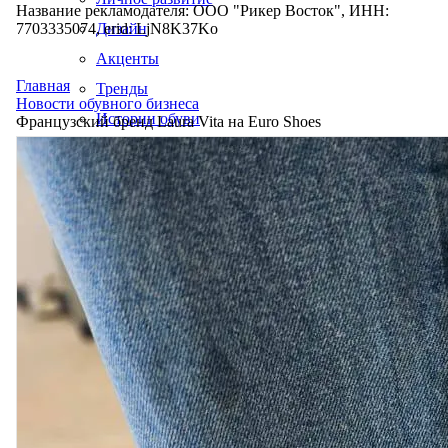
Название рекламодателя: ООО "Рикер Восток", ИНН:
7703335074, erid: LjN8K37Ko
Дизайн
Акценты
Главная
Тренды
Новости обувного бизнеса
Истории обуви
Французский бренд Laura Vita на Euro Shoes
Производство