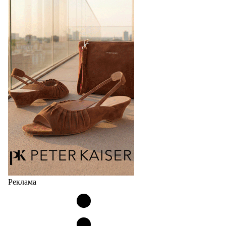
Bubble
Популярный силуэт бренда,1999 года выпуска,
соответствует сегодняшнему тренду на
сникерины (гибридный вариант балеток и
кроссовок обтекаемой формы и с тонкой подошвой).
Но в модели Miu Miu Bubble присутствует еще и…
05.08.2026
4220
Реклама