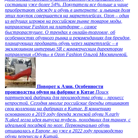
составила уже более 54%. Покупатели все больше и чаще
приобретают одежду и обувь в интернете, и львиная доля
этих покупок совершается на маркетплейсах. Ozon – один
из ведущих игроков на российском рынке товаров моды,
направление Fashion на платформе – самое
быстрорастущее. О трендах в онлайн-торговле, об
особенностях обувного рынка и рекомендациях для брендов,
планирующих продавать обувь через маркетплейс – в
эксклюзивном интервью SR с коммерческим директором
направления «Обувь» в Ozon Fashion Ольгой Москвичевой.
Поворот к Азии. Особенности
производства обуви на фабрике в Китае
Поиск
партнерской фабрики для производства обуви – процесс
непростой. Сегодня многие российские бренды отшивают
свои коллекции на фабриках в Китае. В концепцию
основанного в 2019 году бренда женской обуви N.early
N.aked легла идея выпуска туфель, походящих для танцев, с
идеальной посадкой по ноге. Первоначально обувь
отшивалась в Европе, но уже в 2022 году производство
обуви перенесли в Китай.