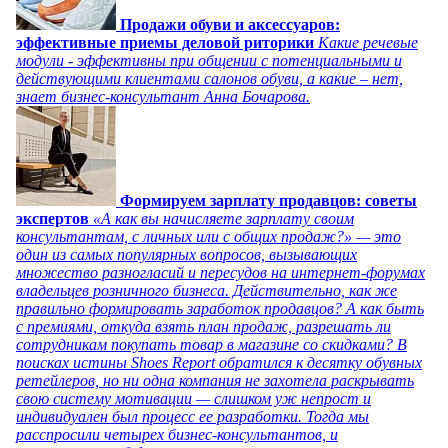
Продажи обуви и аксессуаров:
эффективные приемы деловой риторики
Какие речевые
модули - эффективны при общении с потенциальными и
действующими клиентами салонов обуви, а какие – нет,
знает бизнес-консультант Анна Бочарова.
Формируем зарплату продавцов: советы
экспертов
«А как вы начисляете зарплату своим
консультантам, с личных или с общих продаж?» — это
один из самых популярных вопросов, вызывающих
множество разногласий и пересудов на интернет-форумах
владельцев розничного бизнеса. Действительно, как же
правильно формировать заработок продавцов? А как быть
с премиями, откуда взять план продаж, разрешать ли
сотрудникам покупать товар в магазине со скидками? В
поисках истины Shoes Report обратился к десятку обувных
ретейлеров, но ни одна компания не захотела раскрывать
свою систему мотивации — слишком уж непрост и
индивидуален был процесс ее разработки. Тогда мы
расспросили четырех бизнес-консультантов, и