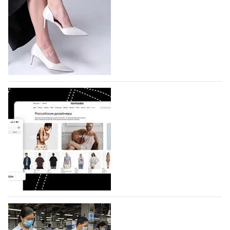
На участие в седьмой Московской неделе моды,
которая пройдет в российской столице с 26 сентября
по 1 октября, уже подано 1047 заявок. Примерно
половину из них (494) прислали дизайнеры,
коллекции которых не были представлены в…
07.08.2026
782
BALLINA представит свои новинки на Euro
Shoes
Компания BALLINA Guangzhou Lihuang Footwear
Co., Ltd., основанная в 2011 году и расположенная в
Гуанчжоу, столице моды Китая, является
профессиональной обувной компанией,
объединяющей разработку, производство и…
07.08.2026
652
На платформе Lamoda - новый раздел и
условия продвижения локальных