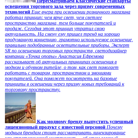
Пересматриваем классические стандарты
освещения торгового зала через призму современных
технологий
Еще вчера при освещении розничного магазина
работал принцип: чем ярче свет, чем светлее
пространство магазина, тем больше покупателей и
продаж. Сегодня этот принцип утратил свою
актуальность. На смену ему пришел тренд на хорошо
продуманную концепцию, грамотно используемое освещение,
правильно подобранные осветительные приборы. Эксперт
SR по освещению торговых пространств, светодизайнер
компании «Точка опоры» Анастасия Ефремова
рассказывает об актуальных принципах освещения в
модном и обувном ритейле, о том, как свет помогает
работать с товаром, пространством и эмоциями
покупателей. Она поможет посмотреть на базовые
принципы в освещении через призму новых требований к
торговому пространству.
Как модному бренду выпустить успешный
лицензионный продукт с известной персоной
Почему
модным брендам стоит рассматривать лицензирование