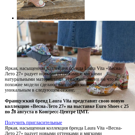
Яркая, насыщенная коллекция бренда Laura Vita «Весна-
Лето 27» радует новыми оттенками и мягкими
натуральными материалами. Изысканные, ни на что не
похожие модели сделают ваш образ запоминающимся и
уникальным в следующем сезоне.
Французский бренд Laura Vita представит свою новую
коллекцию «Весна-Лето 27» на выставке Euro Shoes с 25
по 28 августа в Конгресс-Центре ЦМТ.
Получить пригласительные
Яркая, насыщенная коллекция бренда Laura Vita «Весна-
Лето 27» радует новыми оттенками и мягкими