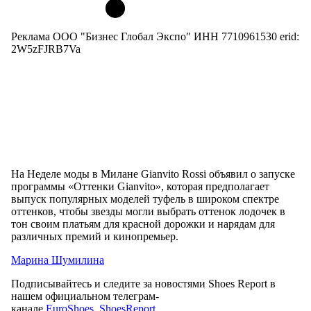
Реклама ООО "Бизнес Глобал Экспо" ИНН 7710961530 erid:
2W5zFJRB7Va
На Неделе моды в Милане Gianvito Rossi объявил о запуске
программы «Оттенки Gianvito», которая предполагает
выпуск популярных моделей туфель в широком спектре
оттенков, чтобы звезды могли выбрать оттенок лодочек в
тон своим платьям для красной дорожки и нарядам для
различных премий и кинопремьер.
Марина Шумилина
Подписывайтесь и следите за новостями Shoes Report в
нашем официальном телеграм-
канале
EuroShoes_ShoesReport