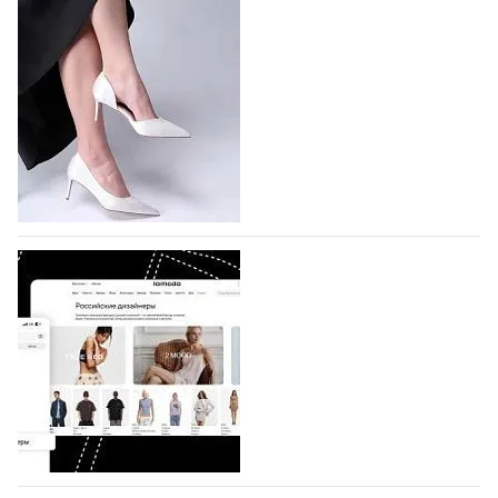
На участие в Московской неделе моды
подано 1047 заявок
На участие в седьмой Московской неделе моды,
которая пройдет в российской столице с 26 сентября
по 1 октября, уже подано 1047 заявок. Примерно
половину из них (494) прислали дизайнеры,
коллекции которых не были представлены в…
07.08.2026
775
BALLINA представит свои новинки на Euro
Shoes
Компания BALLINA Guangzhou Lihuang Footwear
Co., Ltd., основанная в 2011 году и расположенная в
Гуанчжоу, столице моды Китая, является
профессиональной обувной компанией,
объединяющей разработку, производство и…
07.08.2026
645