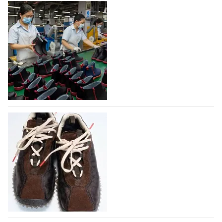
На платформе Lamoda - новый раздел и
условия продвижения локальных
дизайнерских марок
Российский маркетплейс Lamoda решил обновить
раздел для продажи продукции локальных
дизайнерских марок одежды, обуви и аксессуаров.
Бренды также получат маркетинговую…
06.08.2026
827
Объем мирового производства обуви в
2025 году практически не увеличился
В 2025 году мировое производство обуви
практически не изменилось, зафиксировав
незначительный рост на 0,1% до 24,6 млрд пар, -
данные опубликованы в аналитическом вестнике
«Всемирный ежегодник обуви 2026», Португальской
ассоциацией…