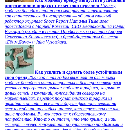
Как модному бренду выпустить успешный
лицензионный продукт с известной персоной
Почему
модным брендам стоит рассматривать лицензирование
как стратегический инструмент — об этом главный
редактор журнала Shoes Report Наталья Тимашова
побеседовала с Марией Козеевой, СЕО медиахолдинга Юлии
Высоцкой (входит в состав Продюсерского центра Андрея
Сергеевича Кончаловского) и бренд-директором бизнесов
«Едим Дома» и Julia Vysotskaya.
Как усилить и сделать более устойчивым
свой бренд
2025 год стал годом выживания для многих
модных брендов в очень непростых и быстро меняющихся
условиях перегретого рынка: падение трафика, закрытие
целых сетей и компаний, консолидация селлеров на
маркетплейсах, переток покупательского трафика из
офлайна в онлайн – все эти и другие факторы влияли на
всех и особенно на слабых, на тех, кто переживал те или
иные проблемы. Рынок перешел к сберегательному
потреблению. Кто-то считает, что это кризис, а наш
эксперт - бизнес-консультант по управлению продажами и
стратегическому развитию для fashion-брендов Дания