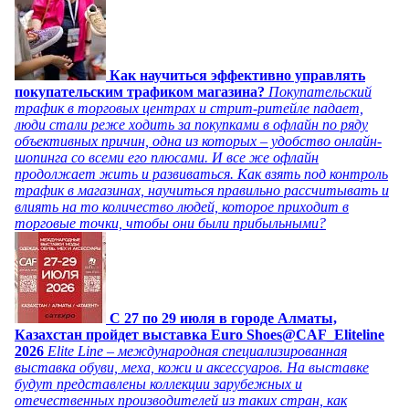
Как научиться эффективно управлять
покупательским трафиком магазина?
Покупательский
трафик в торговых центрах и стрит-ритейле падает,
люди стали реже ходить за покупками в офлайн по ряду
объективных причин, одна из которых – удобство онлайн-
шопинга со всеми его плюсами. И все же офлайн
продолжает жить и развиваться. Как взять под контроль
трафик в магазинах, научиться правильно рассчитывать и
влиять на то количество людей, которое приходит в
торговые точки, чтобы они были прибыльными?
C 27 по 29 июля в городе Алматы,
Казахстан пройдет выставка Euro Shoes@CAF_Eliteline
2026
Elite Line – международная специализированная
выставка обуви, меха, кожи и аксессуаров. На выставке
будут представлены коллекции зарубежных и
отечественных производителей из таких стран, как