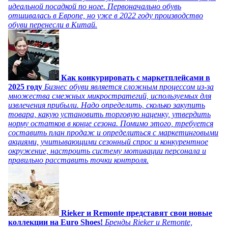
идеальной посадкой по ноге. Первоначально обувь
отшивалась в Европе, но уже в 2022 году производство
обуви перенесли в Китай.
Как конкурировать с маркетплейсами в
2025 году
Бизнес обуви является сложным процессом из-за
множества смежных микростратегий, используемых для
извлечения прибыли. Надо определить, сколько закупить
товара, какую установить торговую наценку, утвердить
норму остатков в конце сезона. Помимо этого, требуется
составить план продаж и определиться с маркетинговыми
акциями, учитывающими сезонный спрос и конкурентное
окружение, настроить систему мотивации персонала и
правильно расставить точки контроля.
Rieker и Remonte представят свои новые
коллекции на Euro Shoes!
Бренды Rieker и Remonte,