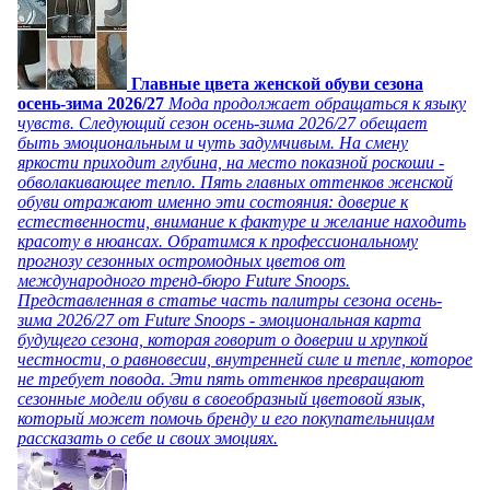
Главные цвета женской обуви сезона
осень-зима 2026/27
Мода продолжает обращаться к языку
чувств. Следующий сезон осень-зима 2026/27 обещает
быть эмоциональным и чуть задумчивым. На смену
яркости приходит глубина, на место показной роскоши -
обволакивающее тепло. Пять главных оттенков женской
обуви отражают именно эти состояния: доверие к
естественности, внимание к фактуре и желание находить
красоту в нюансах. Обратимся к профессиональному
прогнозу сезонных остромодных цветов от
международного тренд-бюро Future Snoops.
Представленная в статье часть палитры сезона осень-
зима 2026/27 от Future Snoops - эмоциональная карта
будущего сезона, которая говорит о доверии и хрупкой
честности, о равновесии, внутренней силе и тепле, которое
не требует повода. Эти пять оттенков превращают
сезонные модели обуви в своеобразный цветовой язык,
который может помочь бренду и его покупательницам
рассказать о себе и своих эмоциях.