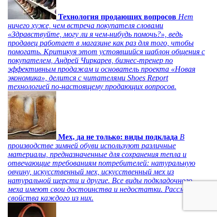
Технология продающих вопросов
Нет
ничего хуже, чем встреча покупателя словами
«Здравствуйте, могу ли я чем-нибудь помочь?», ведь
продавец работает в магазине как раз для того, чтобы
помогать. Критикуя этот устоявшийся шаблон общения с
покупателем, Андрей Чиркарев, бизнес-тренер по
эффективным продажам и основатель проекта «Новая
экономика», делится с читателями Shoes Report
технологией по-настоящему продающих вопросов.
Мех, да не только: виды подклада
В
производстве зимней обуви используют различные
материалы, предназначенные для сохранения тепла и
отвечающие требованиям потребителей: натуральную
овчину, искусственный мех, искусственный мех из
натуральной шерсти и другие. Все виды подкладочного
меха имеют свои достоинства и недостатки. Рассмотрим
свойства каждого из них.