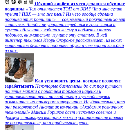
Обувной ликбез: из чего делаются обувные
подошвы
«Чем отличается ТЭП от ЭВА? Что мне сулит
тунит? ПВХ — это же клей? Из чего вообще сделана
подошва этих ботинок?» — современный покупатель хочет
знать все. Чтобы не ударить перед ним в грязь лицом и
суметь объяснить, годится ли ему в подметки такая
подошва, внимательно изучите эту статью. В ней
инженер-технолог Игорь Окороков рассказывает, из каких
материалов делаются подошвы обуви и чем хорош каждый
из них.
Как установить цены, которые позволят
зарабатывать
Некоторые бизнесмены до сих пор путают
понятие маржи с понятием торговой наценки и
устанавливают цены на свой товар, руководствуясь
исключительно примером конкурентов. Неудивительно, что
они разоряются! Аналитик компании «Академия розничных
технологий» Максим Горшков дает несколько советов и
формул, с помощью которых можно установить не только
не разорительные, но и прибыльные цены.