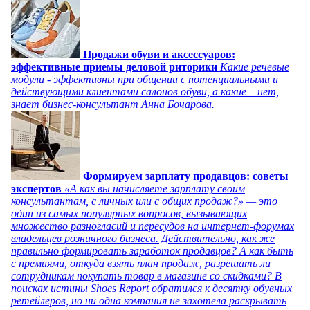
Продажи обуви и аксессуаров:
эффективные приемы деловой риторики
Какие речевые
модули - эффективны при общении с потенциальными и
действующими клиентами салонов обуви, а какие – нет,
знает бизнес-консультант Анна Бочарова.
Формируем зарплату продавцов: советы
экспертов
«А как вы начисляете зарплату своим
консультантам, с личных или с общих продаж?» — это
один из самых популярных вопросов, вызывающих
множество разногласий и пересудов на интернет-форумах
владельцев розничного бизнеса. Действительно, как же
правильно формировать заработок продавцов? А как быть
с премиями, откуда взять план продаж, разрешать ли
сотрудникам покупать товар в магазине со скидками? В
поисках истины Shoes Report обратился к десятку обувных
ретейлеров, но ни одна компания не захотела раскрывать