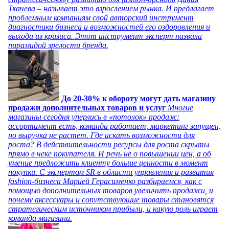
Ткачева – называет это взрослением рынка. И предлагает
проблемным компаниям свой авторский инструмент
диагностики бизнеса и возможностей его оздоровления и
выхода из кризиса. Этот инструмент эксперт назвала
пирамидой зрелости бренда.
До 20-30% к обороту могут дать магазину
продажи дополнительных товаров и услуг
Многие
магазины сегодня уперлись в «потолок» продаж:
ассортимент есть, команда работает, маркетинг запущен,
но выручка не растет. Где искать возможности для
роста? В действительности ресурсы для роста скрыты
прямо в чеке покупателя. И речь не о повышении цен, а об
умение предложить клиенту больше ценности в момент
покупки. С экспертом SR в области управления и развития
fashion-бизнеса Марией Герасименко разбираемся, как с
помощью дополнительных товаров увеличить продажи, и
почему аксессуары и сопутствующие товары становятся
стратегическим источником прибыли, и какую роль играет
команда магазина.