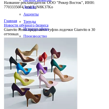
Название рекламодателя: ООО "Рикер Восток", ИНН:
7703335074, erid: LjN8K37Ko
Дизайн
Акценты
Главная
Тренды
Новости обувного бизнеса
Истории обуви
Gianvito Rossi представил туфли-лодочки Gianvito в 30
оттенках
Производство