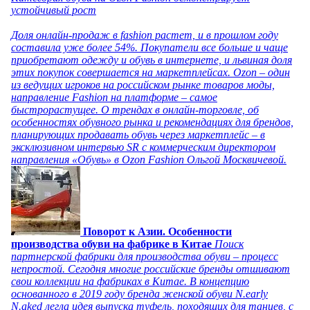
устойчивый рост
Доля онлайн-продаж в fashion растет, и в прошлом году
составила уже более 54%. Покупатели все больше и чаще
приобретают одежду и обувь в интернете, и львиная доля
этих покупок совершается на маркетплейсах. Ozon – один
из ведущих игроков на российском рынке товаров моды,
направление Fashion на платформе – самое
быстрорастущее. О трендах в онлайн-торговле, об
особенностях обувного рынка и рекомендациях для брендов,
планирующих продавать обувь через маркетплейс – в
эксклюзивном интервью SR с коммерческим директором
направления «Обувь» в Ozon Fashion Ольгой Москвичевой.
Поворот к Азии. Особенности
производства обуви на фабрике в Китае
Поиск
партнерской фабрики для производства обуви – процесс
непростой. Сегодня многие российские бренды отшивают
свои коллекции на фабриках в Китае. В концепцию
основанного в 2019 году бренда женской обуви N.early
N.aked легла идея выпуска туфель, походящих для танцев, с