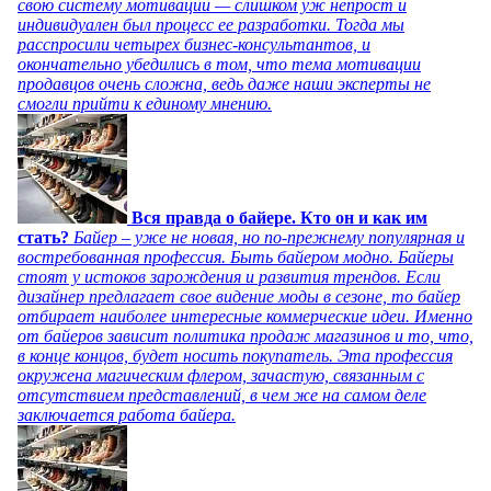
свою систему мотивации — слишком уж непрост и
индивидуален был процесс ее разработки. Тогда мы
расспросили четырех бизнес-консультантов, и
окончательно убедились в том, что тема мотивации
продавцов очень сложна, ведь даже наши эксперты не
смогли прийти к единому мнению.
Вся правда о байере. Кто он и как им
стать?
Байер – уже не новая, но по-прежнему популярная и
востребованная профессия. Быть байером модно. Байеры
стоят у истоков зарождения и развития трендов. Если
дизайнер предлагает свое видение моды в сезоне, то байер
отбирает наиболее интересные коммерческие идеи. Именно
от байеров зависит политика продаж магазинов и то, что,
в конце концов, будет носить покупатель. Эта профессия
окружена магическим флером, зачастую, связанным с
отсутствием представлений, в чем же на самом деле
заключается работа байера.