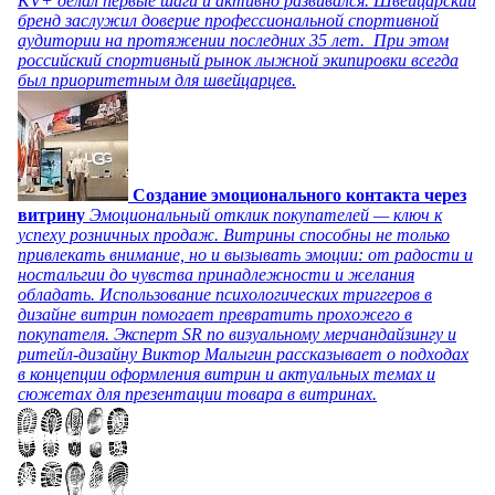
KV+ делал первые шаги и активно развивался. Швейцарский
бренд заслужил доверие профессиональной спортивной
аудитории на протяжении последних 35 лет. При этом
российский спортивный рынок лыжной экипировки всегда
был приоритетным для швейцарцев.
Создание эмоционального контакта через
витрину
Эмоциональный отклик покупателей — ключ к
успеху розничных продаж. Витрины способны не только
привлекать внимание, но и вызывать эмоции: от радости и
ностальгии до чувства принадлежности и желания
обладать. Использование психологических триггеров в
дизайне витрин помогает превратить прохожего в
покупателя. Эксперт SR по визуальному мерчандайзингу и
ритейл-дизайну Виктор Малыгин рассказывает о подходах
в концепции оформления витрин и актуальных темах и
сюжетах для презентации товара в витринах.