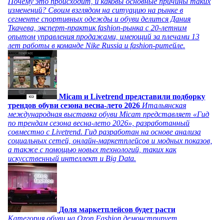
Почему это происходит, и каковы основные причины таких
изменений? Своим взглядом на ситуацию на рынке в
сегменте спортивных одежды и обуви делится Дания
Ткачева, эксперт-практик fashion-рынка с 20-летним
опытом управления продажами, имеющий за плечами 13
лет работы в команде Nike Russia и fashion-ритейле.
Micam и Livetrend представили подборку
трендов обуви сезона весна-лето 2026
Итальянская
международная выставка обуви Micam представляет «Гид
по трендам сезона весна-лето 2026», разработанный
совместно с Livetrend. Гид разработан на основе анализа
социальных сетей, онлайн-маркетплейсов и модных показов,
а также с помощью новых технологий, таких как
искусственный интеллект и Big Data.
Доля маркетплейсов будет расти
Категория обуви на Ozon Fashion демонстрирует