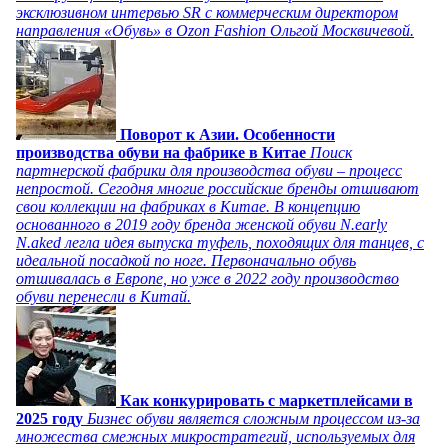
эксклюзивном интервью SR с коммерческим директором
направления «Обувь» в Ozon Fashion Ольгой Москвичевой.
Поворот к Азии. Особенности
производства обуви на фабрике в Китае
Поиск
партнерской фабрики для производства обуви – процесс
непростой. Сегодня многие российские бренды отшивают
свои коллекции на фабриках в Китае. В концепцию
основанного в 2019 году бренда женской обуви N.early
N.aked легла идея выпуска туфель, походящих для танцев, с
идеальной посадкой по ноге. Первоначально обувь
отшивалась в Европе, но уже в 2022 году производство
обуви перенесли в Китай.
Как конкурировать с маркетплейсами в
2025 году
Бизнес обуви является сложным процессом из-за
множества смежных микростратегий, используемых для