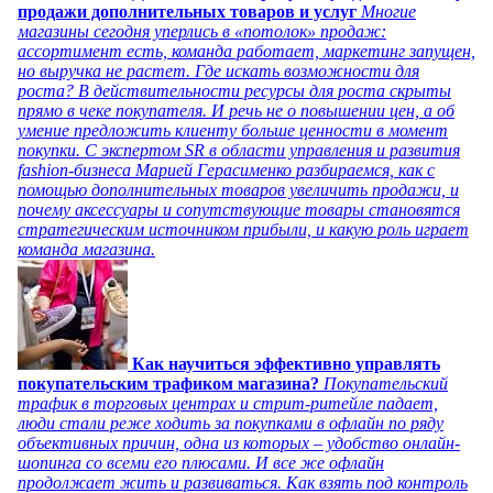
продажи дополнительных товаров и услуг
Многие
магазины сегодня уперлись в «потолок» продаж:
ассортимент есть, команда работает, маркетинг запущен,
но выручка не растет. Где искать возможности для
роста? В действительности ресурсы для роста скрыты
прямо в чеке покупателя. И речь не о повышении цен, а об
умение предложить клиенту больше ценности в момент
покупки. С экспертом SR в области управления и развития
fashion-бизнеса Марией Герасименко разбираемся, как с
помощью дополнительных товаров увеличить продажи, и
почему аксессуары и сопутствующие товары становятся
стратегическим источником прибыли, и какую роль играет
команда магазина.
Как научиться эффективно управлять
покупательским трафиком магазина?
Покупательский
трафик в торговых центрах и стрит-ритейле падает,
люди стали реже ходить за покупками в офлайн по ряду
объективных причин, одна из которых – удобство онлайн-
шопинга со всеми его плюсами. И все же офлайн
продолжает жить и развиваться. Как взять под контроль