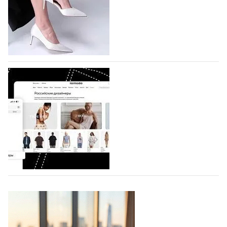
которая пройдет в российской столице с 26 сентября
по 1 октября, уже подано 1047 заявок. Примерно
половину из них (494) прислали дизайнеры,
коллекции которых не были представлены в…
07.08.2026
892
BALLINA представит свои новинки на Euro
Shoes
Компания BALLINA Guangzhou Lihuang Footwear
Co., Ltd., основанная в 2011 году и расположенная в
Гуанчжоу, столице моды Китая, является
профессиональной обувной компанией,
объединяющей разработку, производство и…
07.08.2026
763
На платформе Lamoda - новый раздел и
условия продвижения локальных
дизайнерских марок