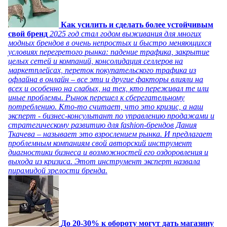
Как усилить и сделать более устойчивым
свой бренд
2025 год стал годом выживания для многих
модных брендов в очень непростых и быстро меняющихся
условиях перегретого рынка: падение трафика, закрытие
целых сетей и компаний, консолидация селлеров на
маркетплейсах, переток покупательского трафика из
офлайна в онлайн – все эти и другие факторы влияли на
всех и особенно на слабых, на тех, кто переживал те или
иные проблемы. Рынок перешел к сберегательному
потреблению. Кто-то считает, что это кризис, а наш
эксперт - бизнес-консультант по управлению продажами и
стратегическому развитию для fashion-брендов Дания
Ткачева – называет это взрослением рынка. И предлагает
проблемным компаниям свой авторский инструмент
диагностики бизнеса и возможностей его оздоровления и
выхода из кризиса. Этот инструмент эксперт назвала
пирамидой зрелости бренда.
До 20-30% к обороту могут дать магазину