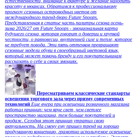
естественности, внимание к фактуре и желание находить
красоту в нюансах. Обратимся к профессиональному
прогнозу сезонных остромодных цветов от
международного тренд-бюро Future Snoops.
Представленная в статье часть палитры сезона осень-
зима 2026/27 от Future Snoops - эмоциональная карта
будущего сезона, которая говорит о доверии и хрупкой
честности, о равновесии, внутренней силе и тепле, которое
не требует повода. Эти пять оттенков превращают
сезонные модели обуви в своеобразный цветовой язык,
который может помочь бренду и его покупательницам
рассказать о себе и своих эмоциях.
Пересматриваем классические стандарты
освещения торгового зала через призму современных
технологий
Еще вчера при освещении розничного магазина
работал принцип: чем ярче свет, чем светлее
пространство магазина, тем больше покупателей и
продаж. Сегодня этот принцип утратил свою
актуальность. На смену ему пришел тренд на хорошо
продуманную концепцию, грамотно используемое освещение,