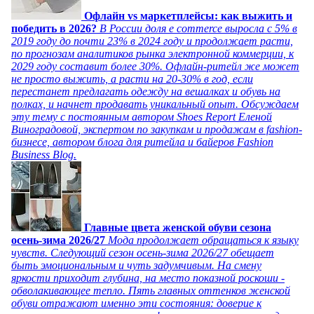
Офлайн vs маркетплейсы: как выжить и
победить в 2026?
В России доля e commerce выросла с 5% в
2019 году до почти 23% в 2024 году и продолжает расти,
по прогнозам аналитиков рынка электронной коммерции, к
2029 году составит более 30%. Офлайн-ритейл же может
не просто выжить, а расти на 20-30% в год, если
перестанет предлагать одежду на вешалках и обувь на
полках, и начнет продавать уникальный опыт. Обсуждаем
эту тему с постоянным автором Shoes Report Еленой
Виноградовой, экспертом по закупкам и продажам в fashion-
бизнесе, автором блога для ритейла и байеров Fashion
Business Blog.
Главные цвета женской обуви сезона
осень-зима 2026/27
Мода продолжает обращаться к языку
чувств. Следующий сезон осень-зима 2026/27 обещает
быть эмоциональным и чуть задумчивым. На смену
яркости приходит глубина, на место показной роскоши -
обволакивающее тепло. Пять главных оттенков женской
обуви отражают именно эти состояния: доверие к