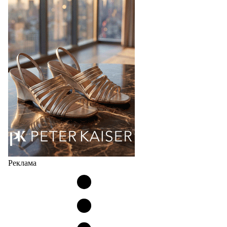
Российский маркетплейс Lamoda решил обновить
раздел для продажи продукции локальных
дизайнерских марок одежды, обуви и аксессуаров.
Бренды также получат маркетинговую…
06.08.2026
956
Реклама