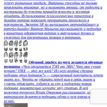
успеху розничных продаж. Витрины способны не только
привлекать внимание, но и вызывать эмоции: от радости и
ностальгии до чувства принадлежности и желания
обладать. Использование психологических триггеров в
дизайне витрин помогает превратить прохожего в
покупателя. Эксперт SR по визуальному мерчандайзингу и
ритейл-дизайну Виктор Малыгин рассказывает о подходах
в концепции оформления витрин и актуальных темах и
сюжетах для презентации товара в витринах.
Обувной ликбез: из чего делаются обувные
подошвы
«Чем отличается ТЭП от ЭВА? Что мне сулит
тунит? ПВХ — это же клей? Из чего вообще сделана
подошва этих ботинок?» — современный покупатель хочет
знать все. Чтобы не ударить перед ним в грязь лицом и
суметь объяснить, годится ли ему в подметки такая
подошва, внимательно изучите эту статью. В ней
инженер-технолог Игорь Окороков рассказывает, из каких
материалов делаются подошвы обуви и чем хорош каждый
из них.