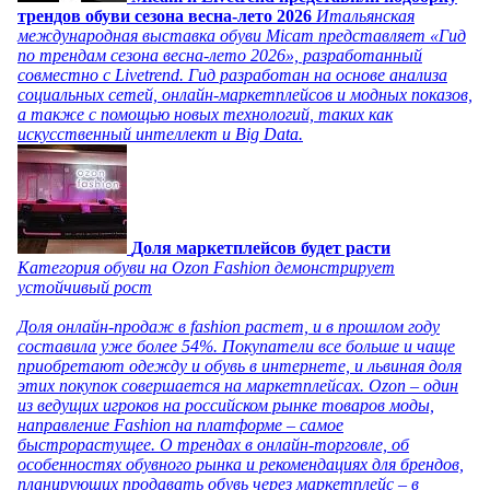
трендов обуви сезона весна-лето 2026
Итальянская
международная выставка обуви Micam представляет «Гид
по трендам сезона весна-лето 2026», разработанный
совместно с Livetrend. Гид разработан на основе анализа
социальных сетей, онлайн-маркетплейсов и модных показов,
а также с помощью новых технологий, таких как
искусственный интеллект и Big Data.
Доля маркетплейсов будет расти
Категория обуви на Ozon Fashion демонстрирует
устойчивый рост
Доля онлайн-продаж в fashion растет, и в прошлом году
составила уже более 54%. Покупатели все больше и чаще
приобретают одежду и обувь в интернете, и львиная доля
этих покупок совершается на маркетплейсах. Ozon – один
из ведущих игроков на российском рынке товаров моды,
направление Fashion на платформе – самое
быстрорастущее. О трендах в онлайн-торговле, об
особенностях обувного рынка и рекомендациях для брендов,
планирующих продавать обувь через маркетплейс – в