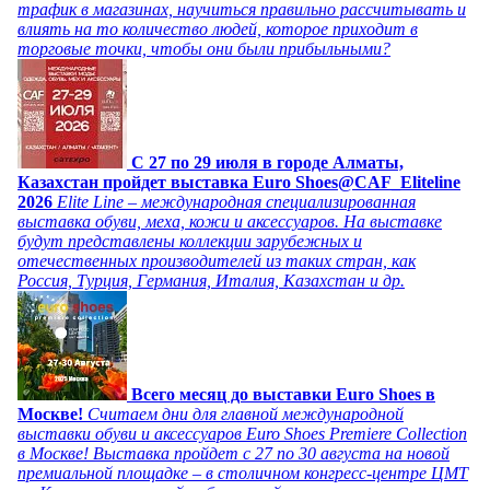
трафик в магазинах, научиться правильно рассчитывать и
влиять на то количество людей, которое приходит в
торговые точки, чтобы они были прибыльными?
C 27 по 29 июля в городе Алматы,
Казахстан пройдет выставка Euro Shoes@CAF_Eliteline
2026
Elite Line – международная специализированная
выставка обуви, меха, кожи и аксессуаров. На выставке
будут представлены коллекции зарубежных и
отечественных производителей из таких стран, как
Россия, Турция, Германия, Италия, Казахстан и др.
Всего месяц до выставки Euro Shoes в
Москве!
Считаем дни для главной международной
выставки обуви и аксессуаров Euro Shoes Premiere Collection
в Москве! Выставка пройдет с 27 по 30 августа на новой
премиальной площадке – в столичном конгресс-центре ЦМТ