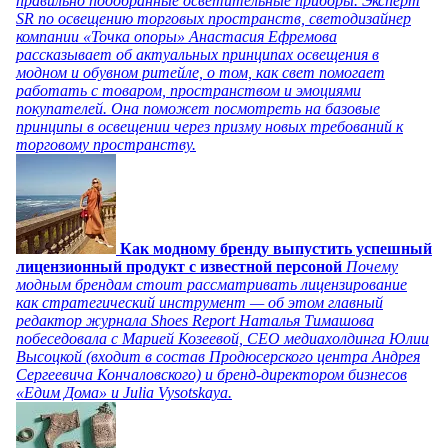
правильно подобранные осветительные приборы. Эксперт
SR по освещению торговых пространств, светодизайнер
компании «Точка опоры» Анастасия Ефремова
рассказывает об актуальных принципах освещения в
модном и обувном ритейле, о том, как свет помогает
работать с товаром, пространством и эмоциями
покупателей. Она поможет посмотреть на базовые
принципы в освещении через призму новых требований к
торговому пространству.
Как модному бренду выпустить успешный
лицензионный продукт с известной персоной
Почему
модным брендам стоит рассматривать лицензирование
как стратегический инструмент — об этом главный
редактор журнала Shoes Report Наталья Тимашова
побеседовала с Марией Козеевой, СЕО медиахолдинга Юлии
Высоцкой (входит в состав Продюсерского центра Андрея
Сергеевича Кончаловского) и бренд-директором бизнесов
«Едим Дома» и Julia Vysotskaya.