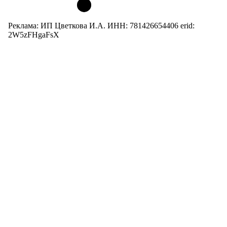
Реклама: ИП Цветкова И.А. ИНН: 781426654406 erid:
2W5zFHgaFsX