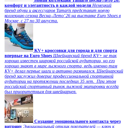
Новая коллекция Tamaris Весна-Лето 26:
комфорт и элегантность в каждой модели
Немецкий
бренд обуви и аксессуаров Tamaris представит новую
коллекцию сезона Весна–Лето’ 26 на выставке Euro Shoes в
Москве, с 27 по 30 августа.
KV+ кроссовки для города и для спорта
впервые на Euro Shoes
Швейцарский бренд KV+ не так
хорошо известен широкой российской аудитории, но его
хорошо знают в мире лыжного спорта, ведь именно там
KV+ делал первые шаги и активно развивался. Швейцарский
бренд заслужил доверие профессиональной спортивной
аудитории на протяжении последних 35 лет. При этом
российский спортивный рынок лыжной экипировки всегда
был приоритетным для швейцарцев.
Создание эмоционального контакта через
витрину
Эмоциональный отклик покупателей — ключ к