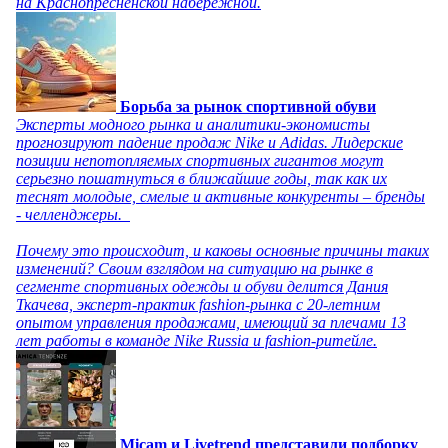
на Краснопресненской набережной.
Борьба за рынок спортивной обуви
Эксперты модного рынка и аналитики-экономисты
прогнозируют падение продаж Nike и Adidas. Лидерские
позиции непотопляемых спортивных гигантов могут
серьезно пошатнуться в ближайшие годы, так как их
теснят молодые, смелые и активные конкуренты – бренды
- челленджеры.
Почему это происходит, и каковы основные причины таких
изменений? Своим взглядом на ситуацию на рынке в
сегменте спортивных одежды и обуви делится Дания
Ткачева, эксперт-практик fashion-рынка с 20-летним
опытом управления продажами, имеющий за плечами 13
лет работы в команде Nike Russia и fashion-ритейле.
Micam и Livetrend представили подборку