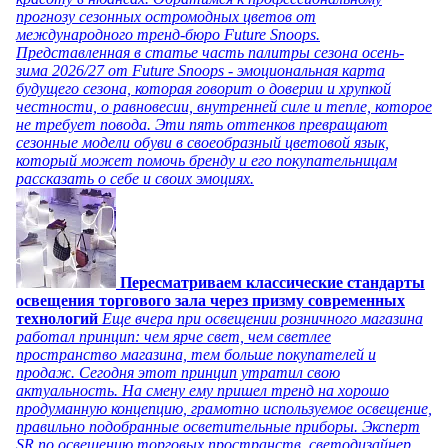
прогнозу сезонных остромодных цветов от
международного тренд-бюро Future Snoops.
Представленная в статье часть палитры сезона осень-
зима 2026/27 от Future Snoops - эмоциональная карта
будущего сезона, которая говорит о доверии и хрупкой
честности, о равновесии, внутренней силе и тепле, которое
не требует повода. Эти пять оттенков превращают
сезонные модели обуви в своеобразный цветовой язык,
который может помочь бренду и его покупательницам
рассказать о себе и своих эмоциях.
Пересматриваем классические стандарты
освещения торгового зала через призму современных
технологий
Еще вчера при освещении розничного магазина
работал принцип: чем ярче свет, чем светлее
пространство магазина, тем больше покупателей и
продаж. Сегодня этот принцип утратил свою
актуальность. На смену ему пришел тренд на хорошо
продуманную концепцию, грамотно используемое освещение,
правильно подобранные осветительные приборы. Эксперт
SR по освещению торговых пространств, светодизайнер