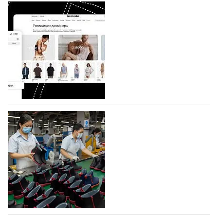
BALLINA представит свои новинки на Euro
Shoes
Компания BALLINA Guangzhou Lihuang Footwear
Co., Ltd., основанная в 2011 году и расположенная в
Гуанчжоу, столице моды Китая, является
профессиональной обувной компанией,
объединяющей разработку, производство и…
07.08.2026
473
На платформе Lamoda - новый раздел и
условия продвижения локальных
дизайнерских марок
Российский маркетплейс Lamoda решил обновить
раздел для продажи продукции локальных
дизайнерских марок одежды, обуви и аксессуаров.
Бренды также получат маркетинговую…
06.08.2026
638