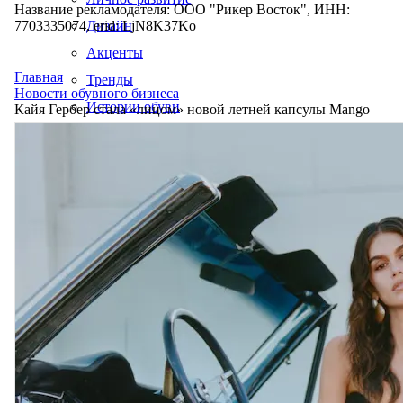
Название рекламодателя: ООО "Рикер Восток", ИНН:
7703335074, erid: LjN8K37Ko
Дизайн
Акценты
Главная
Тренды
Новости обувного бизнеса
Истории обуви
Кайя Гербер стала «лицом» новой летней капсулы Mango
Производство