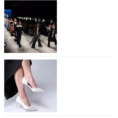
На участие в Московской неделе моды
подано 1047 заявок
На участие в седьмой Московской неделе моды,
которая пройдет в российской столице с 26 сентября
по 1 октября, уже подано 1047 заявок. Примерно
половину из них (494) прислали дизайнеры,
коллекции которых не были представлены в…
07.08.2026
615