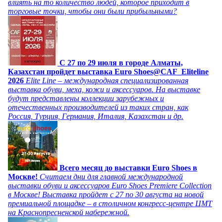
влиять на то количество людей, которое приходит в
торговые точки, чтобы они были прибыльными?
C 27 по 29 июля в городе Алматы,
Казахстан пройдет выставка Euro Shoes@CAF_Eliteline
2026
Elite Line – международная специализированная
выставка обуви, меха, кожи и аксессуаров. На выставке
будут представлены коллекции зарубежных и
отечественных производителей из таких стран, как
Россия, Турция, Германия, Италия, Казахстан и др.
Всего месяц до выставки Euro Shoes в
Москве!
Считаем дни для главной международной
выставки обуви и аксессуаров Euro Shoes Premiere Collection
в Москве! Выставка пройдет с 27 по 30 августа на новой
премиальной площадке – в столичном конгресс-центре ЦМТ
на Краснопресненской набережной.