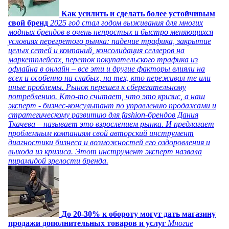
Как усилить и сделать более устойчивым
свой бренд
2025 год стал годом выживания для многих
модных брендов в очень непростых и быстро меняющихся
условиях перегретого рынка: падение трафика, закрытие
целых сетей и компаний, консолидация селлеров на
маркетплейсах, переток покупательского трафика из
офлайна в онлайн – все эти и другие факторы влияли на
всех и особенно на слабых, на тех, кто переживал те или
иные проблемы. Рынок перешел к сберегательному
потреблению. Кто-то считает, что это кризис, а наш
эксперт - бизнес-консультант по управлению продажами и
стратегическому развитию для fashion-брендов Дания
Ткачева – называет это взрослением рынка. И предлагает
проблемным компаниям свой авторский инструмент
диагностики бизнеса и возможностей его оздоровления и
выхода из кризиса. Этот инструмент эксперт назвала
пирамидой зрелости бренда.
До 20-30% к обороту могут дать магазину
продажи дополнительных товаров и услуг
Многие