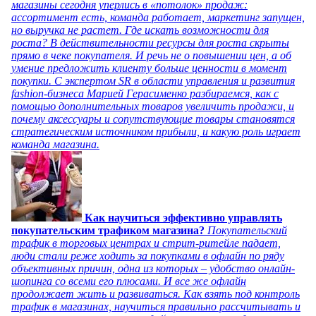
магазины сегодня уперлись в «потолок» продаж:
ассортимент есть, команда работает, маркетинг запущен,
но выручка не растет. Где искать возможности для
роста? В действительности ресурсы для роста скрыты
прямо в чеке покупателя. И речь не о повышении цен, а об
умение предложить клиенту больше ценности в момент
покупки. С экспертом SR в области управления и развития
fashion-бизнеса Марией Герасименко разбираемся, как с
помощью дополнительных товаров увеличить продажи, и
почему аксессуары и сопутствующие товары становятся
стратегическим источником прибыли, и какую роль играет
команда магазина.
Как научиться эффективно управлять
покупательским трафиком магазина?
Покупательский
трафик в торговых центрах и стрит-ритейле падает,
люди стали реже ходить за покупками в офлайн по ряду
объективных причин, одна из которых – удобство онлайн-
шопинга со всеми его плюсами. И все же офлайн
продолжает жить и развиваться. Как взять под контроль
трафик в магазинах, научиться правильно рассчитывать и