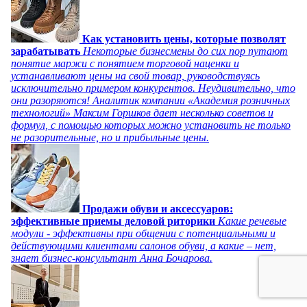
Как установить цены, которые позволят
зарабатывать
Некоторые бизнесмены до сих пор путают
понятие маржи с понятием торговой наценки и
устанавливают цены на свой товар, руководствуясь
исключительно примером конкурентов. Неудивительно, что
они разоряются! Аналитик компании «Академия розничных
технологий» Максим Горшков дает несколько советов и
формул, с помощью которых можно установить не только
не разорительные, но и прибыльные цены.
Продажи обуви и аксессуаров:
эффективные приемы деловой риторики
Какие речевые
модули - эффективны при общении с потенциальными и
действующими клиентами салонов обуви, а какие – нет,
знает бизнес-консультант Анна Бочарова.