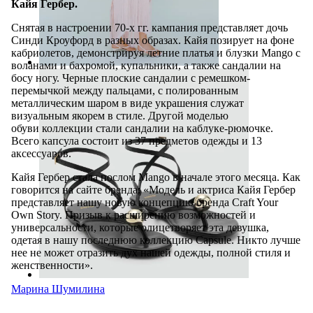
Кайя Гербер.
Снятая в настроении 70-х гг. кампания представляет дочь
Синди Кроуфорд в разных образах. Кайя позирует на фоне
кабриолетов, демонстрируя летние платья и блузки Mango с
воланами и бахромой, купальники, а также сандалии на
босу ногу. Черные плоские сандалии с ремешком-
перемычкой между пальцами, с полированным
металлическим шаром в виде украшения служат
визуальным якорем в стиле. Другой моделью
обуви коллекции стали сандалии на каблуке-рюмочке.
Всего капсула состоит из 37 предметов одежды и 13
аксессуаров.
Кайя Гербер стала послом Mango в начале этого месяца. Как
говорится на сайте бренда: «Модель и актриса Кайя Гербер
представляет нашу новую концепцию бренда Craft Your
Own Story. Призыв к расширению возможностей и
универсальности, которые олицетворяет эта девушка,
одетая в нашу последнюю коллекцию Capsule. Никто лучше
нее не может отразить дух нашей одежды, полной стиля и
женственности».
Марина Шумилина