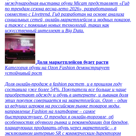
международная выставка обуви Micam представляет «Гид
по трендам сезона весна-лето 2026», разработанный
совместно с Livetrend. Гид разработан на основе анализа
социальных сетей, онлайн-маркетплейсов и модных показов,
а также с помощью новых технологий, таких как
искусственный интеллект и Big Data.
Доля маркетплейсов будет расти
Категория обуви на Ozon Fashion демонстрирует
устойчивый рост
Доля онлайн-продаж в fashion растет, и в прошлом году
составила уже более 54%. Покупатели все больше и чаще
приобретают одежду и обувь в интернете, и львиная доля
этих покупок совершается на маркетплейсах. Ozon – один
из ведущих игроков на российском рынке товаров моды,
направление Fashion на платформе – самое
быстрорастущее. О трендах в онлайн-торговле, об
особенностях обувного рынка и рекомендациях для брендов,
планирующих продавать обувь через маркетплейс – в
эксклюзивном интервью SR с коммерческим директором