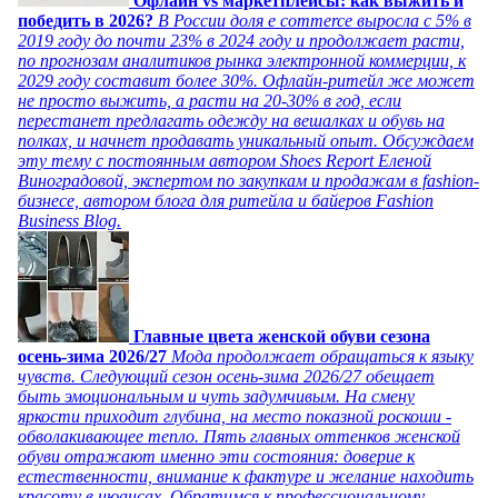
Офлайн vs маркетплейсы: как выжить и
победить в 2026?
В России доля e commerce выросла с 5% в
2019 году до почти 23% в 2024 году и продолжает расти,
по прогнозам аналитиков рынка электронной коммерции, к
2029 году составит более 30%. Офлайн-ритейл же может
не просто выжить, а расти на 20-30% в год, если
перестанет предлагать одежду на вешалках и обувь на
полках, и начнет продавать уникальный опыт. Обсуждаем
эту тему с постоянным автором Shoes Report Еленой
Виноградовой, экспертом по закупкам и продажам в fashion-
бизнесе, автором блога для ритейла и байеров Fashion
Business Blog.
Главные цвета женской обуви сезона
осень-зима 2026/27
Мода продолжает обращаться к языку
чувств. Следующий сезон осень-зима 2026/27 обещает
быть эмоциональным и чуть задумчивым. На смену
яркости приходит глубина, на место показной роскоши -
обволакивающее тепло. Пять главных оттенков женской
обуви отражают именно эти состояния: доверие к
естественности, внимание к фактуре и желание находить
красоту в нюансах. Обратимся к профессиональному