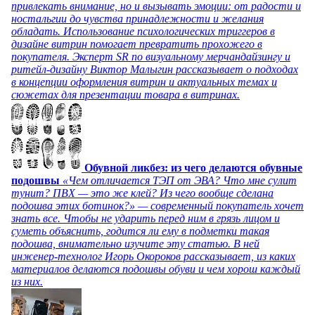
привлекать внимание, но и вызывать эмоции: от радости и
ностальгии до чувства принадлежности и желания
обладать. Использование психологических триггеров в
дизайне витрин помогает превратить прохожего в
покупателя. Эксперт SR по визуальному мерчандайзингу и
ритейл-дизайну Виктор Малыгин рассказывает о подходах
в концепции оформления витрин и актуальных темах и
сюжетах для презентации товара в витринах.
Обувной ликбез: из чего делаются обувные
подошвы
«Чем отличается ТЭП от ЭВА? Что мне сулит
тунит? ПВХ — это же клей? Из чего вообще сделана
подошва этих ботинок?» — современный покупатель хочет
знать все. Чтобы не ударить перед ним в грязь лицом и
суметь объяснить, годится ли ему в подметки такая
подошва, внимательно изучите эту статью. В ней
инженер-технолог Игорь Окороков рассказывает, из каких
материалов делаются подошвы обуви и чем хорош каждый
из них.