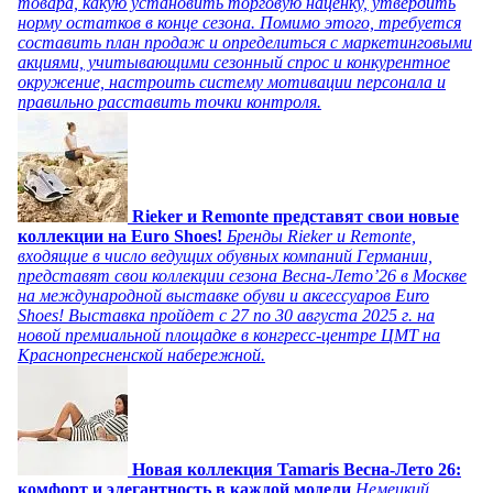
товара, какую установить торговую наценку, утвердить
норму остатков в конце сезона. Помимо этого, требуется
составить план продаж и определиться с маркетинговыми
акциями, учитывающими сезонный спрос и конкурентное
окружение, настроить систему мотивации персонала и
правильно расставить точки контроля.
Rieker и Remonte представят свои новые
коллекции на Euro Shoes!
Бренды Rieker и Remonte,
входящие в число ведущих обувных компаний Германии,
представят свои коллекции сезона Весна-Лето’26 в Москве
на международной выставке обуви и аксессуаров Euro
Shoes! Выставка пройдет c 27 по 30 августа 2025 г. на
новой премиальной площадке в конгресс-центре ЦМТ на
Краснопресненской набережной.
Новая коллекция Tamaris Весна-Лето 26:
комфорт и элегантность в каждой модели
Немецкий