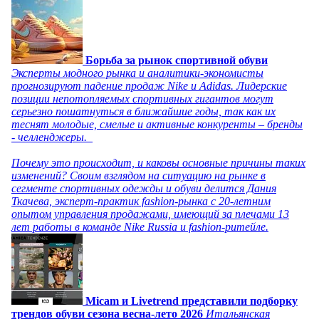
Борьба за рынок спортивной обуви
Эксперты модного рынка и аналитики-экономисты
прогнозируют падение продаж Nike и Adidas. Лидерские
позиции непотопляемых спортивных гигантов могут
серьезно пошатнуться в ближайшие годы, так как их
теснят молодые, смелые и активные конкуренты – бренды
- челленджеры.
Почему это происходит, и каковы основные причины таких
изменений? Своим взглядом на ситуацию на рынке в
сегменте спортивных одежды и обуви делится Дания
Ткачева, эксперт-практик fashion-рынка с 20-летним
опытом управления продажами, имеющий за плечами 13
лет работы в команде Nike Russia и fashion-ритейле.
Micam и Livetrend представили подборку
трендов обуви сезона весна-лето 2026
Итальянская