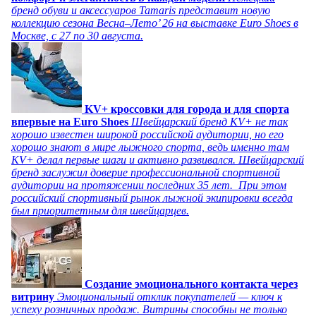
бренд обуви и аксессуаров Tamaris представит новую
коллекцию сезона Весна–Лето’ 26 на выставке Euro Shoes в
Москве, с 27 по 30 августа.
KV+ кроссовки для города и для спорта
впервые на Euro Shoes
Швейцарский бренд KV+ не так
хорошо известен широкой российской аудитории, но его
хорошо знают в мире лыжного спорта, ведь именно там
KV+ делал первые шаги и активно развивался. Швейцарский
бренд заслужил доверие профессиональной спортивной
аудитории на протяжении последних 35 лет. При этом
российский спортивный рынок лыжной экипировки всегда
был приоритетным для швейцарцев.
Создание эмоционального контакта через
витрину
Эмоциональный отклик покупателей — ключ к
успеху розничных продаж. Витрины способны не только