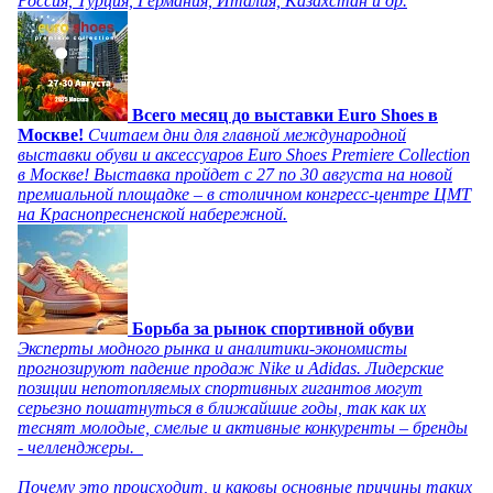
Россия, Турция, Германия, Италия, Казахстан и др.
Всего месяц до выставки Euro Shoes в
Москве!
Считаем дни для главной международной
выставки обуви и аксессуаров Euro Shoes Premiere Collection
в Москве! Выставка пройдет с 27 по 30 августа на новой
премиальной площадке – в столичном конгресс-центре ЦМТ
на Краснопресненской набережной.
Борьба за рынок спортивной обуви
Эксперты модного рынка и аналитики-экономисты
прогнозируют падение продаж Nike и Adidas. Лидерские
позиции непотопляемых спортивных гигантов могут
серьезно пошатнуться в ближайшие годы, так как их
теснят молодые, смелые и активные конкуренты – бренды
- челленджеры.
Почему это происходит, и каковы основные причины таких