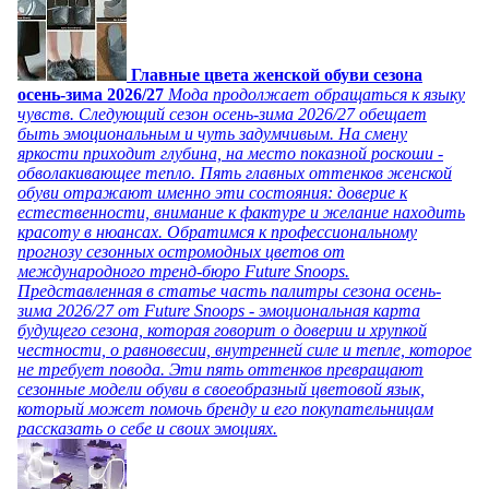
Главные цвета женской обуви сезона
осень-зима 2026/27
Мода продолжает обращаться к языку
чувств. Следующий сезон осень-зима 2026/27 обещает
быть эмоциональным и чуть задумчивым. На смену
яркости приходит глубина, на место показной роскоши -
обволакивающее тепло. Пять главных оттенков женской
обуви отражают именно эти состояния: доверие к
естественности, внимание к фактуре и желание находить
красоту в нюансах. Обратимся к профессиональному
прогнозу сезонных остромодных цветов от
международного тренд-бюро Future Snoops.
Представленная в статье часть палитры сезона осень-
зима 2026/27 от Future Snoops - эмоциональная карта
будущего сезона, которая говорит о доверии и хрупкой
честности, о равновесии, внутренней силе и тепле, которое
не требует повода. Эти пять оттенков превращают
сезонные модели обуви в своеобразный цветовой язык,
который может помочь бренду и его покупательницам
рассказать о себе и своих эмоциях.