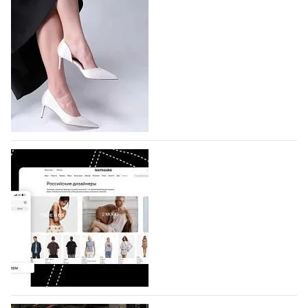
На участие в Московской неделе моды
подано 1047 заявок
На участие в седьмой Московской неделе моды,
которая пройдет в российской столице с 26 сентября
по 1 октября, уже подано 1047 заявок. Примерно
половину из них (494) прислали дизайнеры,
коллекции которых не были представлены в…
07.08.2026
507
BALLINA представит свои новинки на Euro
Shoes
Компания BALLINA Guangzhou Lihuang Footwear
Co., Ltd., основанная в 2011 году и расположенная в
Гуанчжоу, столице моды Китая, является
профессиональной обувной компанией,
объединяющей разработку, производство и…
07.08.2026
363