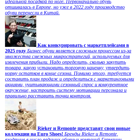
идеальной посадкой по ноге. Первоначально обувь
отшивалась в Европе, но уже в 2022 году производство
обуви перенесли в Китай.
Как конкурировать с маркетплейсами в
2025 году
Бизнес обуви является сложным процессом из-за
множества смежных микростратегий, используемых для
извлечения прибыли. Надо определить, сколько закупить
товара, какую установить торговую наценку, утвердить
норму остатков в конце сезона. Помимо этого, требуется
составить план продаж и определиться с маркетинговыми
акциями, учитывающими сезонный спрос и конкурентное
окружение, настроить систему мотивации персонала и
правильно расставить точки контроля.
Rieker и Remonte представят свои новые
коллекции на Euro Shoes!
Бренды Rieker и Remonte,
входящие в число ведущих обувных компаний Германии,