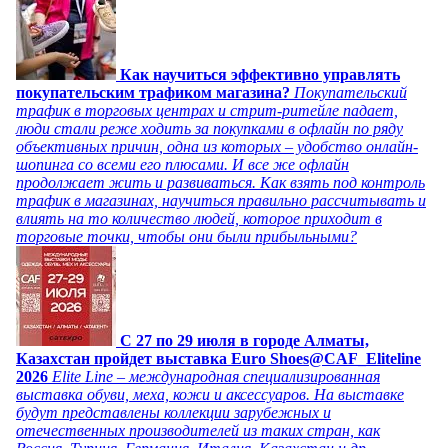
Как научиться эффективно управлять
покупательским трафиком магазина?
Покупательский
трафик в торговых центрах и стрит-ритейле падает,
люди стали реже ходить за покупками в офлайн по ряду
объективных причин, одна из которых – удобство онлайн-
шопинга со всеми его плюсами. И все же офлайн
продолжает жить и развиваться. Как взять под контроль
трафик в магазинах, научиться правильно рассчитывать и
влиять на то количество людей, которое приходит в
торговые точки, чтобы они были прибыльными?
C 27 по 29 июля в городе Алматы,
Казахстан пройдет выставка Euro Shoes@CAF_Eliteline
2026
Elite Line – международная специализированная
выставка обуви, меха, кожи и аксессуаров. На выставке
будут представлены коллекции зарубежных и
отечественных производителей из таких стран, как