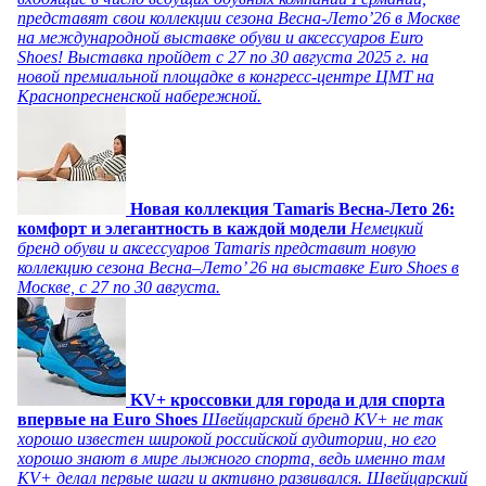
представят свои коллекции сезона Весна-Лето’26 в Москве
на международной выставке обуви и аксессуаров Euro
Shoes! Выставка пройдет c 27 по 30 августа 2025 г. на
новой премиальной площадке в конгресс-центре ЦМТ на
Краснопресненской набережной.
Новая коллекция Tamaris Весна-Лето 26:
комфорт и элегантность в каждой модели
Немецкий
бренд обуви и аксессуаров Tamaris представит новую
коллекцию сезона Весна–Лето’ 26 на выставке Euro Shoes в
Москве, с 27 по 30 августа.
KV+ кроссовки для города и для спорта
впервые на Euro Shoes
Швейцарский бренд KV+ не так
хорошо известен широкой российской аудитории, но его
хорошо знают в мире лыжного спорта, ведь именно там
KV+ делал первые шаги и активно развивался. Швейцарский