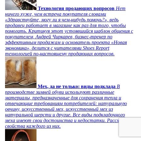
Технология продающих вопросов
Нет
ничего хуже, чем встреча покупателя словами
«Здравствуйте, могу ли я чем-нибудь помочь?», ведь
продавец работает в магазине как раз для того, чтобы
помогать. Критикуя этот устоявшийся шаблон общения с
покупателем, Андрей Чиркарев, бизнес-тренер по
эффективным продажам и основатель проекта «Новая
экономика», делится с читателями Shoes Report
технологией по-настоящему продающих вопросов.
Мех, да не только: виды подклада
В
производстве зимней обуви используют различные
материалы, предназначенные для сохранения тепла и
отвечающие требованиям потребителей: натуральную
овчину, искусственный мех, искусственный мех из
натуральной шерсти и другие. Все виды подкладочного
меха имеют свои достоинства и недостатки. Рассмотрим
свойства каждого из них.