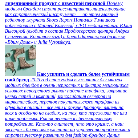
лицензионный продукт с известной персоной
Почему
модным брендам стоит рассматривать лицензирование
как стратегический инструмент — об этом главный
редактор журнала Shoes Report Наталья Тимашова
побеседовала с Марией Козеевой, СЕО медиахолдинга Юлии
Высоцкой (входит в состав Продюсерского центра Андрея
Сергеевича Кончаловского) и бренд-директором бизнесов
«Едим Дома» и Julia Vysotskaya.
Как усилить и сделать более устойчивым
свой бренд
2025 год стал годом выживания для многих
модных брендов в очень непростых и быстро меняющихся
условиях перегретого рынка: падение трафика, закрытие
целых сетей и компаний, консолидация селлеров на
маркетплейсах, переток покупательского трафика из
офлайна в онлайн – все эти и другие факторы влияли на
всех и особенно на слабых, на тех, кто переживал те или
иные проблемы. Рынок перешел к сберегательному
потреблению. Кто-то считает, что это кризис, а наш
эксперт - бизнес-консультант по управлению продажами и
стратегическому развитию для fashion-брендов Дания