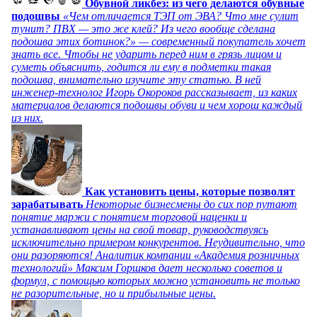
Обувной ликбез: из чего делаются обувные
подошвы
«Чем отличается ТЭП от ЭВА? Что мне сулит
тунит? ПВХ — это же клей? Из чего вообще сделана
подошва этих ботинок?» — современный покупатель хочет
знать все. Чтобы не ударить перед ним в грязь лицом и
суметь объяснить, годится ли ему в подметки такая
подошва, внимательно изучите эту статью. В ней
инженер-технолог Игорь Окороков рассказывает, из каких
материалов делаются подошвы обуви и чем хорош каждый
из них.
Как установить цены, которые позволят
зарабатывать
Некоторые бизнесмены до сих пор путают
понятие маржи с понятием торговой наценки и
устанавливают цены на свой товар, руководствуясь
исключительно примером конкурентов. Неудивительно, что
они разоряются! Аналитик компании «Академия розничных
технологий» Максим Горшков дает несколько советов и
формул, с помощью которых можно установить не только
не разорительные, но и прибыльные цены.