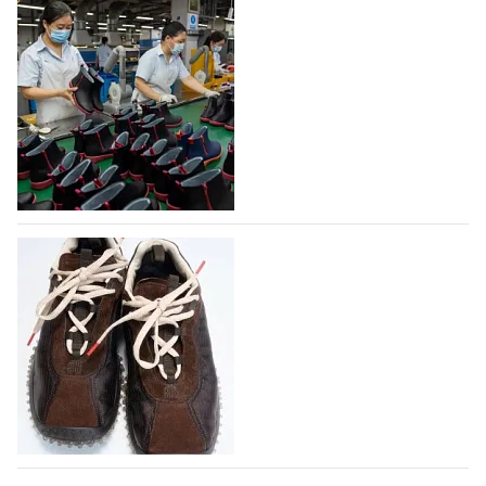
На платформе Lamoda - новый раздел и
условия продвижения локальных
дизайнерских марок
Российский маркетплейс Lamoda решил обновить
раздел для продажи продукции локальных
дизайнерских марок одежды, обуви и аксессуаров.
Бренды также получат маркетинговую…
06.08.2026
524
Объем мирового производства обуви в
2025 году практически не увеличился
В 2025 году мировое производство обуви
практически не изменилось, зафиксировав
незначительный рост на 0,1% до 24,6 млрд пар, -
данные опубликованы в аналитическом вестнике
«Всемирный ежегодник обуви 2026», Португальской
ассоциацией…