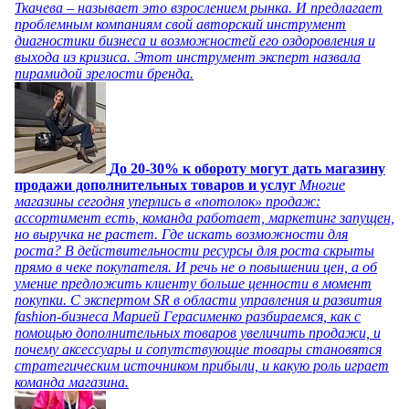
Ткачева – называет это взрослением рынка. И предлагает
проблемным компаниям свой авторский инструмент
диагностики бизнеса и возможностей его оздоровления и
выхода из кризиса. Этот инструмент эксперт назвала
пирамидой зрелости бренда.
До 20-30% к обороту могут дать магазину
продажи дополнительных товаров и услуг
Многие
магазины сегодня уперлись в «потолок» продаж:
ассортимент есть, команда работает, маркетинг запущен,
но выручка не растет. Где искать возможности для
роста? В действительности ресурсы для роста скрыты
прямо в чеке покупателя. И речь не о повышении цен, а об
умение предложить клиенту больше ценности в момент
покупки. С экспертом SR в области управления и развития
fashion-бизнеса Марией Герасименко разбираемся, как с
помощью дополнительных товаров увеличить продажи, и
почему аксессуары и сопутствующие товары становятся
стратегическим источником прибыли, и какую роль играет
команда магазина.