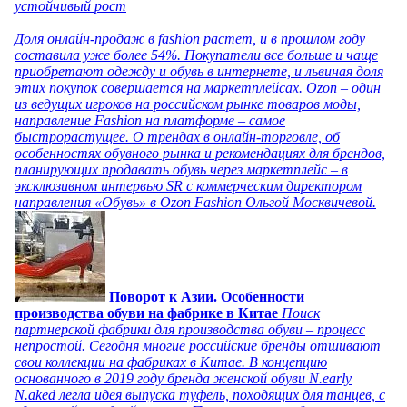
устойчивый рост
Доля онлайн-продаж в fashion растет, и в прошлом году
составила уже более 54%. Покупатели все больше и чаще
приобретают одежду и обувь в интернете, и львиная доля
этих покупок совершается на маркетплейсах. Ozon – один
из ведущих игроков на российском рынке товаров моды,
направление Fashion на платформе – самое
быстрорастущее. О трендах в онлайн-торговле, об
особенностях обувного рынка и рекомендациях для брендов,
планирующих продавать обувь через маркетплейс – в
эксклюзивном интервью SR с коммерческим директором
направления «Обувь» в Ozon Fashion Ольгой Москвичевой.
Поворот к Азии. Особенности
производства обуви на фабрике в Китае
Поиск
партнерской фабрики для производства обуви – процесс
непростой. Сегодня многие российские бренды отшивают
свои коллекции на фабриках в Китае. В концепцию
основанного в 2019 году бренда женской обуви N.early
N.aked легла идея выпуска туфель, походящих для танцев, с