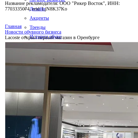
Название рекламодателя: ООО "Рикер Восток", ИНН:
7703335074, erid: LjN8K37Ko
Дизайн
Акценты
Главная
Тренды
Новости обувного бизнеса
Истории обуви
Lacoste открыл первый магазин в Оренбурге
Производство