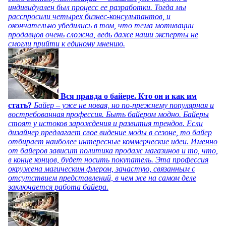
индивидуален был процесс ее разработки. Тогда мы
расспросили четырех бизнес-консультантов, и
окончательно убедились в том, что тема мотивации
продавцов очень сложна, ведь даже наши эксперты не
смогли прийти к единому мнению.
Вся правда о байере. Кто он и как им
стать?
Байер – уже не новая, но по-прежнему популярная и
востребованная профессия. Быть байером модно. Байеры
стоят у истоков зарождения и развития трендов. Если
дизайнер предлагает свое видение моды в сезоне, то байер
отбирает наиболее интересные коммерческие идеи. Именно
от байеров зависит политика продаж магазинов и то, что,
в конце концов, будет носить покупатель. Эта профессия
окружена магическим флером, зачастую, связанным с
отсутствием представлений, в чем же на самом деле
заключается работа байера.