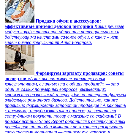
Продажи обуви и аксессуаров:
эффективные приемы деловой риторики
Какие речевые
модули - эффективны при общении с потенциальными и
действующими клиентами салонов обуви, а какие – нет,
знает бизнес-консультант Анна Бочарова.
Формируем зарплату продавцов: советы
экспертов
«А как вы начисляете зарплату своим
консультантам, с личных или с общих продаж?» — это
один из самых популярных вопросов, вызывающих
множество разногласий и пересудов на интернет-форумах
владельцев розничного бизнеса. Действительно, как же
правильно формировать заработок продавцов? А как быть
с премиями, откуда взять план продаж, разрешать ли
сотрудникам покупать товар в магазине со скидками? В
поисках истины Shoes Report обратился к десятку обувных
ретейлеров, но ни одна компания не захотела раскрывать
свою систему мотивации — слишком уж непрост и