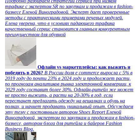
Подробно разбираем стратегии сервиса при низком
трафике с экспертом SR по закупкам и продажам в fashion-
бизнесе Еленой Виноградовой. Эксперт дает проверенные
методы с практическими примерами речевых модулей.
Елена уверена, что в условиях падающего трафика
качественный сервис становится главным конкурентным
преимуществом для обувной
Офлайн vs маркетплейсы: как выжить и
победить в 2026?
В России доля e commerce выросла с 5% в
2019 году до почти 23% в 2024 году и продолжает расти,
по прогнозам аналитиков рынка электронной коммерции, к
2029 году составит более 30%. Офлайн-ритейл же может
не просто выжить, а расти на 20-30% в год, если
перестанет предлагать одежду на вешалках и обувь на
полках, и начнет продавать уникальный опыт. Обсуждаем
эту тему с постоянным автором Shoes Report Еленой
Виноградовой, экспертом по закупкам и продажам в fashion-
бизнесе, автором блога для ритейла и байеров Fashion
Business Blog.