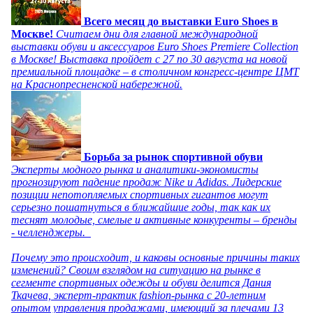
Всего месяц до выставки Euro Shoes в
Москве!
Считаем дни для главной международной
выставки обуви и аксессуаров Euro Shoes Premiere Collection
в Москве! Выставка пройдет с 27 по 30 августа на новой
премиальной площадке – в столичном конгресс-центре ЦМТ
на Краснопресненской набережной.
Борьба за рынок спортивной обуви
Эксперты модного рынка и аналитики-экономисты
прогнозируют падение продаж Nike и Adidas. Лидерские
позиции непотопляемых спортивных гигантов могут
серьезно пошатнуться в ближайшие годы, так как их
теснят молодые, смелые и активные конкуренты – бренды
- челленджеры.
Почему это происходит, и каковы основные причины таких
изменений? Своим взглядом на ситуацию на рынке в
сегменте спортивных одежды и обуви делится Дания
Ткачева, эксперт-практик fashion-рынка с 20-летним
опытом управления продажами, имеющий за плечами 13