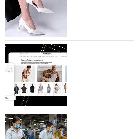
На участие в седьмой Московской неделе моды,
которая пройдет в российской столице с 26 сентября
по 1 октября, уже подано 1047 заявок. Примерно
половину из них (494) прислали дизайнеры,
коллекции которых не были представлены в…
07.08.2026
225
BALLINA представит свои новинки на Euro
Shoes
Компания BALLINA Guangzhou Lihuang Footwear
Co., Ltd., основанная в 2011 году и расположенная в
Гуанчжоу, столице моды Китая, является
профессиональной обувной компанией,
объединяющей разработку, производство и…
07.08.2026
182
На платформе Lamoda - новый раздел и
условия продвижения локальных
дизайнерских марок