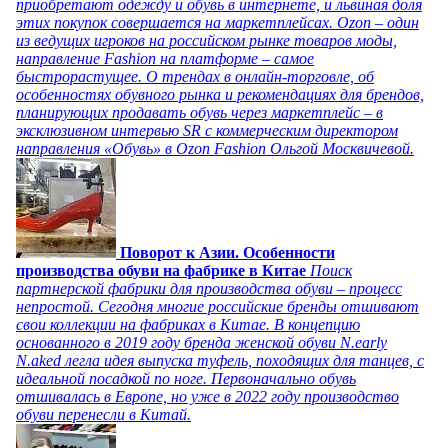
приобретают одежду и обувь в интернете, и львиная доля
этих покупок совершается на маркетплейсах. Ozon – один
из ведущих игроков на российском рынке товаров моды,
направление Fashion на платформе – самое
быстрорастущее. О трендах в онлайн-торговле, об
особенностях обувного рынка и рекомендациях для брендов,
планирующих продавать обувь через маркетплейс – в
эксклюзивном интервью SR с коммерческим директором
направления «Обувь» в Ozon Fashion Ольгой Москвичевой.
Поворот к Азии. Особенности
производства обуви на фабрике в Китае
Поиск
партнерской фабрики для производства обуви – процесс
непростой. Сегодня многие российские бренды отшивают
свои коллекции на фабриках в Китае. В концепцию
основанного в 2019 году бренда женской обуви N.early
N.aked легла идея выпуска туфель, походящих для танцев, с
идеальной посадкой по ноге. Первоначально обувь
отшивалась в Европе, но уже в 2022 году производство
обуви перенесли в Китай.