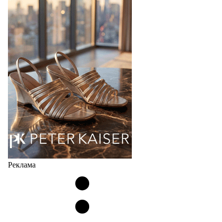
Популярный силуэт бренда,1999 года выпуска,
соответствует сегодняшнему тренду на
сникерины (гибридный вариант балеток и
кроссовок обтекаемой формы и с тонкой подошвой).
Но в модели Miu Miu Bubble присутствует еще и…
05.08.2026
2031
Реклама