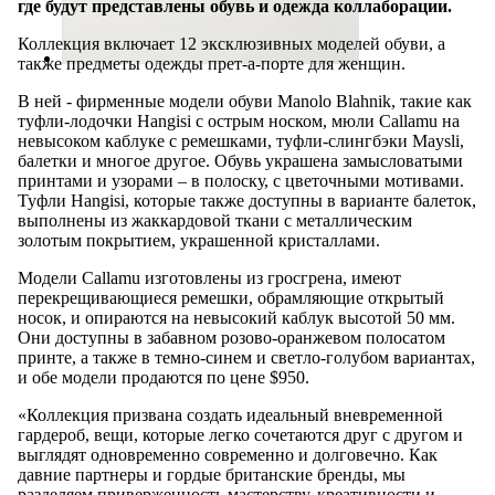
где будут представлены обувь и одежда коллаборации.
Коллекция включает 12 эксклюзивных моделей обуви, а
также предметы одежды прет-а-порте для женщин.
В ней - фирменные модели обуви Manolo Blahnik, такие как
туфли-лодочки Hangisi с острым носком, мюли Callamu на
невысоком каблуке с ремешками, туфли-слингбэки Maysli,
балетки и многое другое. Обувь украшена замысловатыми
принтами и узорами – в полоску, с цветочными мотивами.
Туфли Hangisi, которые также доступны в варианте балеток,
выполнены из жаккардовой ткани с металлическим
золотым покрытием, украшенной кристаллами.
Модели Callamu изготовлены из гросгрена, имеют
перекрещивающиеся ремешки, обрамляющие открытый
носок, и опираются на невысокий каблук высотой 50 мм.
Они доступны в забавном розово-оранжевом полосатом
принте, а также в темно-синем и светло-голубом вариантах,
и обе модели продаются по цене $950.
«Коллекция призвана создать идеальный вневременной
гардероб, вещи, которые легко сочетаются друг с другом и
выглядят одновременно современно и долговечно. Как
давние партнеры и гордые британские бренды, мы
разделяем приверженность мастерству, креативности и