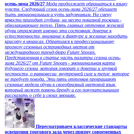
осень-зима 2026/27
Мода продолжает обращаться к языку
чувств. Следующий сезон осень-зима 2026/27 обещает
быть эмоциональным и чуть задумчивым. На смену
яркости приходит глубина, на место показной роскоши -
обволакивающее тепло. Пять главных оттенков женской
обуви отражают именно эти состояния: доверие к
естественности, внимание к фактуре и желание находить
красоту в нюансах. Обратимся к профессиональному
прогнозу сезонных остромодных цветов от
международного тренд-бюро Future Snoops.
Представленная в статье часть палитры сезона осень-
зима 2026/27 от Future Snoops - эмоциональная карта
будущего сезона, которая говорит о доверии и хрупкой
честности, о равновесии, внутренней силе и тепле, которое
не требует повода. Эти пять оттенков превращают
сезонные модели обуви в своеобразный цветовой язык,
который может помочь бренду и его покупательницам
рассказать о себе и своих эмоциях.
Пересматриваем классические стандарты
освещения торгового зала через призму современных