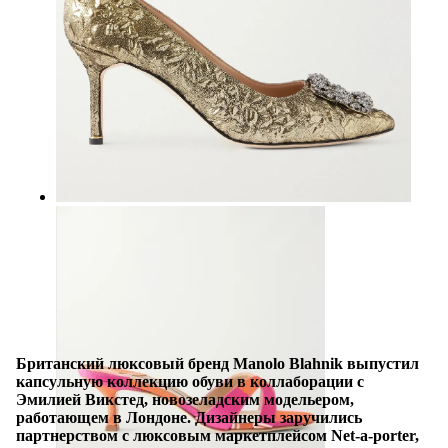
Британский люксовый бренд Manolo Blahnik выпустил
капсульную коллекцию обуви в коллаборации с
Эмилией Викстед, новозеладским модельером,
работающем в Лондоне. Дизайнеры заручились
партнерством с люксовым маркетплейсом Net-a-porter,