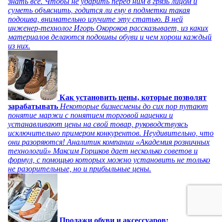
знать все. Чтобы не ударить перед ним в грязь лицом и
суметь объяснить, годится ли ему в подметки такая
подошва, внимательно изучите эту статью. В ней
инженер-технолог Игорь Окороков рассказывает, из каких
материалов делаются подошвы обуви и чем хорош каждый
из них.
Как установить цены, которые позволят
зарабатывать
Некоторые бизнесмены до сих пор путают
понятие маржи с понятием торговой наценки и
устанавливают цены на свой товар, руководствуясь
исключительно примером конкурентов. Неудивительно, что
они разоряются! Аналитик компании «Академия розничных
технологий» Максим Горшков дает несколько советов и
формул, с помощью которых можно установить не только
не разорительные, но и прибыльные цены.
Продажи обуви и аксессуаров: