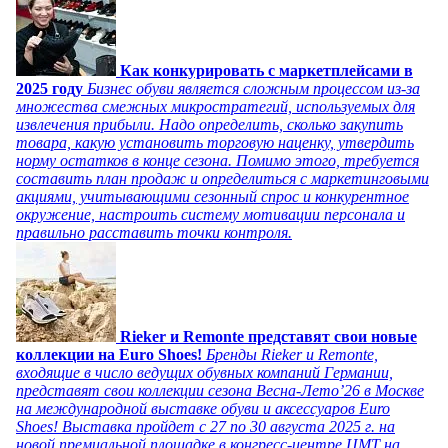
Как конкурировать с маркетплейсами в
2025 году
Бизнес обуви является сложным процессом из-за
множества смежных микростратегий, используемых для
извлечения прибыли. Надо определить, сколько закупить
товара, какую установить торговую наценку, утвердить
норму остатков в конце сезона. Помимо этого, требуется
составить план продаж и определиться с маркетинговыми
акциями, учитывающими сезонный спрос и конкурентное
окружение, настроить систему мотивации персонала и
правильно расставить точки контроля.
Rieker и Remonte представят свои новые
коллекции на Euro Shoes!
Бренды Rieker и Remonte,
входящие в число ведущих обувных компаний Германии,
представят свои коллекции сезона Весна-Лето’26 в Москве
на международной выставке обуви и аксессуаров Euro
Shoes! Выставка пройдет c 27 по 30 августа 2025 г. на
новой премиальной площадке в конгресс-центре ЦМТ на