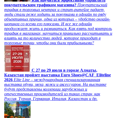
Как научиться эффективно управлять
покупательским трафиком магазина?
Покупательский
трафик в торговых центрах и стрит-ритейле падает,
люди стали реже ходить за покупками в офлайн по ряду
объективных причин, одна из которых – удобство онлайн-
шопинга со всеми его плюсами. И все же офлайн
продолжает жить и развиваться. Как взять под контроль
трафик в магазинах, научиться правильно рассчитывать и
влиять на то количество людей, которое приходит в
торговые точки, чтобы они были прибыльными?
C 27 по 29 июля в городе Алматы,
Казахстан пройдет выставка Euro Shoes@CAF_Eliteline
2026
Elite Line – международная специализированная
выставка обуви, меха, кожи и аксессуаров. На выставке
будут представлены коллекции зарубежных и
отечественных производителей из таких стран, как
Россия, Турция, Германия, Италия, Казахстан и др.