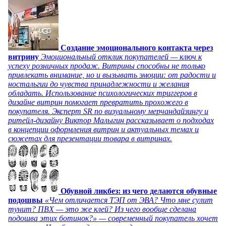
Создание эмоционального контакта через
витрину
Эмоциональный отклик покупателей — ключ к
успеху розничных продаж. Витрины способны не только
привлекать внимание, но и вызывать эмоции: от радости и
ностальгии до чувства принадлежности и желания
обладать. Использование психологических триггеров в
дизайне витрин помогает превратить прохожего в
покупателя. Эксперт SR по визуальному мерчандайзингу и
ритейл-дизайну Виктор Малыгин рассказывает о подходах
в концепции оформления витрин и актуальных темах и
сюжетах для презентации товара в витринах.
Обувной ликбез: из чего делаются обувные
подошвы
«Чем отличается ТЭП от ЭВА? Что мне сулит
тунит? ПВХ — это же клей? Из чего вообще сделана
подошва этих ботинок?» — современный покупатель хочет