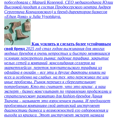
побеседовала с Марией Козеевой, СЕО медиахолдинга Юлии
Высоцкой (входит в состав Продюсерского центра Андрея
Сергеевича Кончаловского) и бренд-директором бизнесов
«Едим Дома» и Julia Vysotskaya.
Как усилить и сделать более устойчивым
свой бренд
2025 год стал годом выживания для многих
модных брендов в очень непростых и быстро меняющихся
условиях перегретого рынка: падение трафика, закрытие
целых сетей и компаний, консолидация селлеров на
маркетплейсах, переток покупательского трафика из
офлайна в онлайн – все эти и другие факторы влияли на
всех и особенно на слабых, на тех, кто переживал те или
иные проблемы. Рынок перешел к сберегательному
потреблению. Кто-то считает, что это кризис, а наш
эксперт - бизнес-консультант по управлению продажами и
стратегическому развитию для fashion-брендов Дания
Ткачева – называет это взрослением рынка. И предлагает
проблемным компаниям свой авторский инструмент
диагностики бизнеса и возможностей его оздоровления и
выхода из кризиса. Этот инструмент эксперт назвала