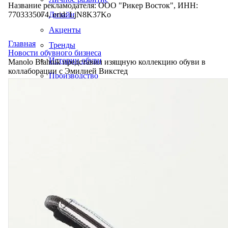
Название рекламодателя: ООО "Рикер Восток", ИНН:
7703335074, erid: LjN8K37Ko
Дизайн
Акценты
Главная
Тренды
Новости обувного бизнеса
Истории обуви
Manolo Blahnik представил изящную коллекцию обуви в
коллаборации с Эмилией Викстед
Производство