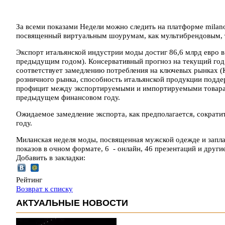
За всеми показами Недели можно следить на платформе milanof
посвященный виртуальным шоурумам, как мультибрендовым, 
Экспорт итальянской индустрии моды достиг 86,6 млрд евро в
предыдущим годом). Консервативный прогноз на текущий год о
соответствует замедлению потребления на ключевых рынках (
розничного рынка, способность итальянской продукции подд
профицит между экспортируемыми и импортируемыми товарам
предыдущем финансовом году.
Ожидаемое замедление экспорта, как предполагается, сократи
году.
Миланская неделя моды, посвященная мужской одежде и заплан
показов в очном формате, 6 - онлайн, 46 презентаций и друг
Добавить в закладки:
Рейтинг
Возврат к списку
АКТУАЛЬНЫЕ НОВОСТИ