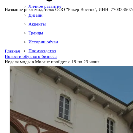
Личное развитие
Название рекламодателя: ООО "Рикер Восток", ИНН: 7703335074
Дизайн
Акценты
Тренды
Истории обуви
Производство
Главная
Новости обувного бизнеса
Неделя моды в Милане пройдет с 19 по 23 июня