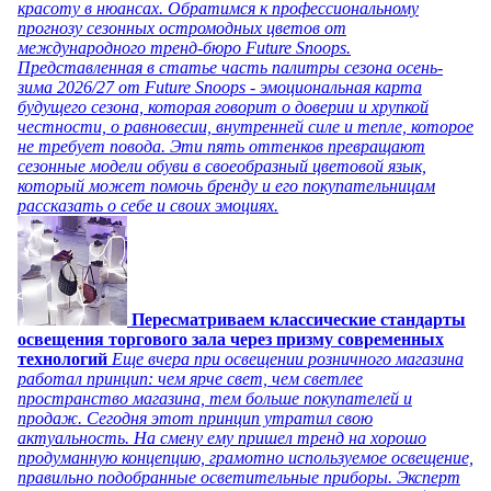
красоту в нюансах. Обратимся к профессиональному
прогнозу сезонных остромодных цветов от
международного тренд-бюро Future Snoops.
Представленная в статье часть палитры сезона осень-
зима 2026/27 от Future Snoops - эмоциональная карта
будущего сезона, которая говорит о доверии и хрупкой
честности, о равновесии, внутренней силе и тепле, которое
не требует повода. Эти пять оттенков превращают
сезонные модели обуви в своеобразный цветовой язык,
который может помочь бренду и его покупательницам
рассказать о себе и своих эмоциях.
Пересматриваем классические стандарты
освещения торгового зала через призму современных
технологий
Еще вчера при освещении розничного магазина
работал принцип: чем ярче свет, чем светлее
пространство магазина, тем больше покупателей и
продаж. Сегодня этот принцип утратил свою
актуальность. На смену ему пришел тренд на хорошо
продуманную концепцию, грамотно используемое освещение,
правильно подобранные осветительные приборы. Эксперт