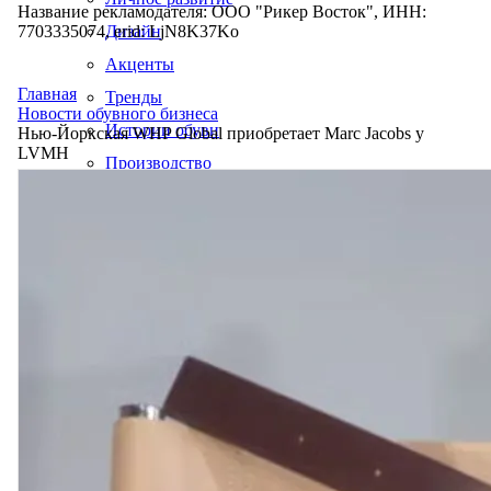
Название рекламодателя: ООО "Рикер Восток", ИНН:
7703335074, erid: LjN8K37Ko
Дизайн
Акценты
Главная
Тренды
Новости обувного бизнеса
Истории обуви
Нью-Йоркская WHP Global приобретает Marc Jacobs у
LVMH
Производство