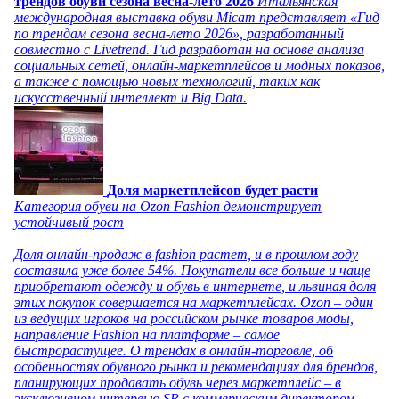
трендов обуви сезона весна-лето 2026
Итальянская
международная выставка обуви Micam представляет «Гид
по трендам сезона весна-лето 2026», разработанный
совместно с Livetrend. Гид разработан на основе анализа
социальных сетей, онлайн-маркетплейсов и модных показов,
а также с помощью новых технологий, таких как
искусственный интеллект и Big Data.
Доля маркетплейсов будет расти
Категория обуви на Ozon Fashion демонстрирует
устойчивый рост
Доля онлайн-продаж в fashion растет, и в прошлом году
составила уже более 54%. Покупатели все больше и чаще
приобретают одежду и обувь в интернете, и львиная доля
этих покупок совершается на маркетплейсах. Ozon – один
из ведущих игроков на российском рынке товаров моды,
направление Fashion на платформе – самое
быстрорастущее. О трендах в онлайн-торговле, об
особенностях обувного рынка и рекомендациях для брендов,
планирующих продавать обувь через маркетплейс – в
эксклюзивном интервью SR с коммерческим директором