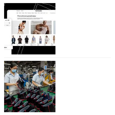
BALLINA представит свои новинки на Euro
Shoes
Компания BALLINA Guangzhou Lihuang Footwear
Co., Ltd., основанная в 2011 году и расположенная в
Гуанчжоу, столице моды Китая, является
профессиональной обувной компанией,
объединяющей разработку, производство и…
07.08.2026
104
На платформе Lamoda - новый раздел и
условия продвижения локальных
дизайнерских марок
Российский маркетплейс Lamoda решил обновить
раздел для продажи продукции локальных
дизайнерских марок одежды, обуви и аксессуаров.
Бренды также получат маркетинговую…