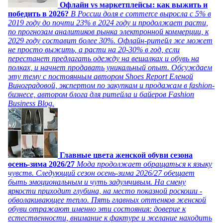
Офлайн vs маркетплейсы: как выжить и
победить в 2026?
В России доля e commerce выросла с 5% в
2019 году до почти 23% в 2024 году и продолжает расти,
по прогнозам аналитиков рынка электронной коммерции, к
2029 году составит более 30%. Офлайн-ритейл же может
не просто выжить, а расти на 20-30% в год, если
перестанет предлагать одежду на вешалках и обувь на
полках, и начнет продавать уникальный опыт. Обсуждаем
эту тему с постоянным автором Shoes Report Еленой
Виноградовой, экспертом по закупкам и продажам в fashion-
бизнесе, автором блога для ритейла и байеров Fashion
Business Blog.
Главные цвета женской обуви сезона
осень-зима 2026/27
Мода продолжает обращаться к языку
чувств. Следующий сезон осень-зима 2026/27 обещает
быть эмоциональным и чуть задумчивым. На смену
яркости приходит глубина, на место показной роскоши -
обволакивающее тепло. Пять главных оттенков женской
обуви отражают именно эти состояния: доверие к
естественности, внимание к фактуре и желание находить