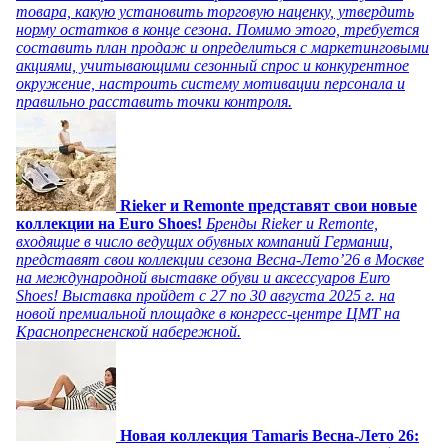
товара, какую установить торговую наценку, утвердить
норму остатков в конце сезона. Помимо этого, требуется
составить план продаж и определиться с маркетинговыми
акциями, учитывающими сезонный спрос и конкурентное
окружение, настроить систему мотивации персонала и
правильно расставить точки контроля.
Rieker и Remonte представят свои новые
коллекции на Euro Shoes!
Бренды Rieker и Remonte,
входящие в число ведущих обувных компаний Германии,
представят свои коллекции сезона Весна-Лето’26 в Москве
на международной выставке обуви и аксессуаров Euro
Shoes! Выставка пройдет c 27 по 30 августа 2025 г. на
новой премиальной площадке в конгресс-центре ЦМТ на
Краснопресненской набережной.
Новая коллекция Tamaris Весна-Лето 26: