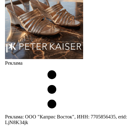
Но в модели Miu Miu Bubble присутствует еще и…
05.08.2026
1976
Реклама
Реклама: ООО "Каприс Восток", ИНН: 7705856435, erid:
LjN8K34jk