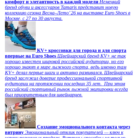
комфорт и элегантность в каждой модели
Немецкий
бренд обуви и аксессуаров Tamaris представит новую
коллекцию сезона Весна–Лето’ 26 на выставке Euro Shoes в
Москве, с 27 по 30 августа.
KV+ кроссовки для города и для спорта
впервые на Euro Shoes
Швейцарский бренд KV+ не так
хорошо известен широкой российской аудитории, но его
хорошо знают в мире лыжного спорта, ведь именно там
KV+ делал первые шаги и активно развивался. Швейцарский
бренд заслужил доверие профессиональной спортивной
аудитории на протяжении последних 35 лет. При этом
российский спортивный рынок лыжной экипировки всегда
был приоритетным для швейцарцев.
Создание эмоционального контакта через
витрину
Эмоциональный отклик покупателей — ключ к
успеху розничных продаж. Витрины способны не только