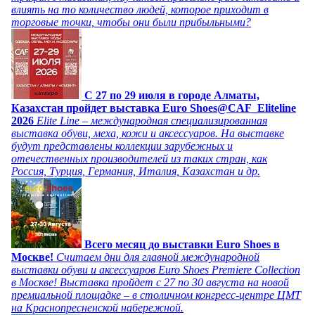
влиять на то количество людей, которое приходит в
торговые точки, чтобы они были прибыльными?
C 27 по 29 июля в городе Алматы,
Казахстан пройдет выставка Euro Shoes@CAF_Eliteline
2026
Elite Line – международная специализированная
выставка обуви, меха, кожи и аксессуаров. На выставке
будут представлены коллекции зарубежных и
отечественных производителей из таких стран, как
Россия, Турция, Германия, Италия, Казахстан и др.
Всего месяц до выставки Euro Shoes в
Москве!
Считаем дни для главной международной
выставки обуви и аксессуаров Euro Shoes Premiere Collection
в Москве! Выставка пройдет с 27 по 30 августа на новой
премиальной площадке – в столичном конгресс-центре ЦМТ
на Краснопресненской набережной.