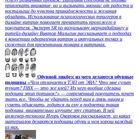
привлекать внимание, но и вызывать эмоции: от радости и
ностальгии до чувства принадлежности и желания
обладать. Использование психологических триггеров в
дизайне витрин помогает превратить прохожего в
покупателя. Эксперт SR по визуальному мерчандайзингу и
ритейл-дизайну Виктор Малыгин рассказывает о подходах
в концепции оформления витрин и актуальных темах и
сюжетах для презентации товара в витринах.
Обувной ликбез: из чего делаются обувные
подошвы
«Чем отличается ТЭП от ЭВА? Что мне сулит
тунит? ПВХ — это же клей? Из чего вообще сделана
подошва этих ботинок?» — современный покупатель хочет
знать все. Чтобы не ударить перед ним в грязь лицом и
суметь объяснить, годится ли ему в подметки такая
подошва, внимательно изучите эту статью. В ней
инженер-технолог Игорь Окороков рассказывает, из каких
материалов делаются подошвы обуви и чем хорош каждый
из них.