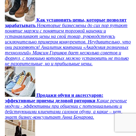
Как установить цены, которые позволят
зарабатывать
Некоторые бизнесмены до сих пор путают
понятие маржи с понятием торговой наценки и
устанавливают цены на свой товар, руководствуясь
исключительно примером конкурентов. Неудивительно, что
они разоряются! Аналитик компании «Академия розничных
технологий» Максим Горшков дает несколько советов и
формул, с помощью которых можно установить не только
не разорительные, но и прибыльные цены.
Продажи обуви и аксессуаров:
эффективные приемы деловой риторики
Какие речевые
модули - эффективны при общении с потенциальными и
действующими клиентами салонов обуви, а какие – нет,
знает бизнес-консультант Анна Бочарова.