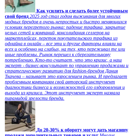
Как усилить и сделать более устойчивым
свой бренд
2025 год стал годом выживания для многих
модных брендов в очень непростых и быстро меняющихся
условиях перегретого рынка: падение трафика, закрытие
целых сетей и компаний, консолидация селлеров на
маркетплейсах, переток покупательского трафика из
офлайна в онлайн – все эти и другие факторы влияли на
всех и особенно на слабых, на тех, кто переживал те или
иные проблемы. Рынок перешел к сберегательному
потреблению. Кто-то считает, что это кризис, а наш
эксперт - бизнес-консультант по управлению продажами и
стратегическому развитию для fashion-брендов Дания
Ткачева – называет это взрослением рынка. И предлагает
проблемным компаниям свой авторский инструмент
диагностики бизнеса и возможностей его оздоровления и
выхода из кризиса. Этот инструмент эксперт назвала
пирамидой зрелости бренда.
До 20-30% к обороту могут дать магазину
продажи дополнительных товаров и услуг
Многие