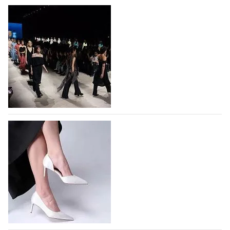
На участие в Московской неделе моды
подано 1047 заявок
На участие в седьмой Московской неделе моды,
которая пройдет в российской столице с 26 сентября
по 1 октября, уже подано 1047 заявок. Примерно
половину из них (494) прислали дизайнеры,
коллекции которых не были представлены в…
07.08.2026
85