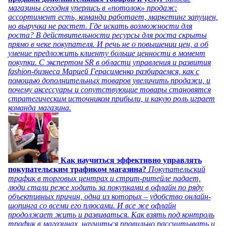
магазины сегодня уперлись в «потолок» продаж:
ассортимент есть, команда работает, маркетинг запущен,
но выручка не растет. Где искать возможности для
роста? В действительности ресурсы для роста скрыты
прямо в чеке покупателя. И речь не о повышении цен, а об
умение предложить клиенту больше ценности в момент
покупки. С экспертом SR в области управления и развития
fashion-бизнеса Марией Герасименко разбираемся, как с
помощью дополнительных товаров увеличить продажи, и
почему аксессуары и сопутствующие товары становятся
стратегическим источником прибыли, и какую роль играет
команда магазина.
Как научиться эффективно управлять
покупательским трафиком магазина?
Покупательский
трафик в торговых центрах и стрит-ритейле падает,
люди стали реже ходить за покупками в офлайн по ряду
объективных причин, одна из которых – удобство онлайн-
шопинга со всеми его плюсами. И все же офлайн
продолжает жить и развиваться. Как взять под контроль
трафик в магазинах, научиться правильно рассчитывать и