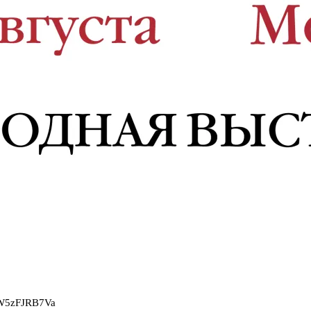
2W5zFJRB7Va