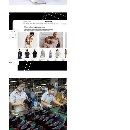
BALLINA представит свои новинки на Euro Sh
Компания BALLINA Guangzhou Lihuang Footwear Co., Ltd
Гуанчжоу, столице моды Китая, является профессиона
разработку, производство и…
07.08.2026
497
На платформе Lamoda - новый раздел и усл
дизайнерских марок
Российский маркетплейс Lamoda решил обновить разде
марок одежды, обуви и аксессуаров. Бренды также по
06.08.2026
668