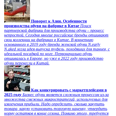
Поворот к Азии. Особенности
производства обуви на фабрике в Китае
Поиск
партнерской фабрики для производства обуви – процесс
непростой. Сегодня многие российские бренды отшивают
свои коллекции на фабриках в Китае. В концепцию
основанного в 2019 году бренда женской обуви N.early
N.aked легла идея выпуска туфель, походящих для танцев, с
идеальной посадкой по ноге. Первоначально обувь
отшивалась в Европе, но уже в 2022 году производство
обуви перенесли в Китай.
Как конкурировать с маркетплейсами в
2025 году
Бизнес обуви является сложным процессом из-за
множества смежных микростратегий, используемых для
извлечения прибыли. Надо определить, сколько закупить
товара, какую установить торговую наценку, утвердить
норму остатков в конце сезона. Помимо этого, требуется