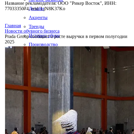
Название рекламодателя: ООО "Рикер Восток", ИНН:
7703335074, erid: LjN8K37Ko
Дизайн
Акценты
Главная
Тренды
Новости обувного бизнеса
Истории обуви
Prada Group сообщает о росте выручки в первом полугодии
2025
Производство