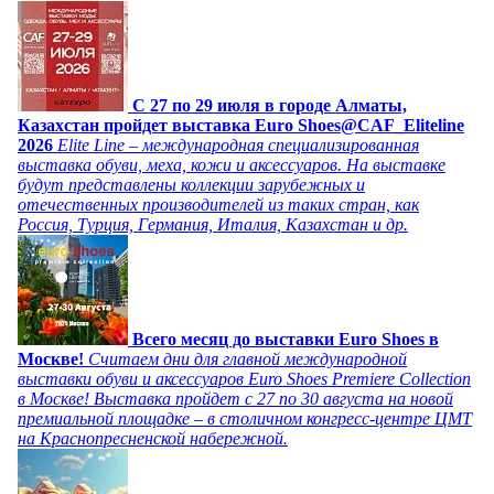
C 27 по 29 июля в городе Алматы,
Казахстан пройдет выставка Euro Shoes@CAF_Eliteline
2026
Elite Line – международная специализированная
выставка обуви, меха, кожи и аксессуаров. На выставке
будут представлены коллекции зарубежных и
отечественных производителей из таких стран, как
Россия, Турция, Германия, Италия, Казахстан и др.
Всего месяц до выставки Euro Shoes в
Москве!
Считаем дни для главной международной
выставки обуви и аксессуаров Euro Shoes Premiere Collection
в Москве! Выставка пройдет с 27 по 30 августа на новой
премиальной площадке – в столичном конгресс-центре ЦМТ
на Краснопресненской набережной.