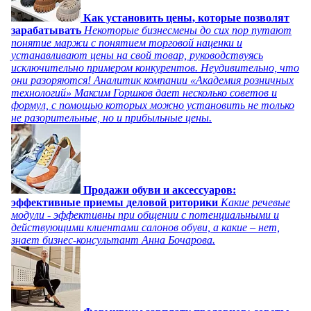
Как установить цены, которые позволят
зарабатывать
Некоторые бизнесмены до сих пор путают
понятие маржи с понятием торговой наценки и
устанавливают цены на свой товар, руководствуясь
исключительно примером конкурентов. Неудивительно, что
они разоряются! Аналитик компании «Академия розничных
технологий» Максим Горшков дает несколько советов и
формул, с помощью которых можно установить не только
не разорительные, но и прибыльные цены.
Продажи обуви и аксессуаров:
эффективные приемы деловой риторики
Какие речевые
модули - эффективны при общении с потенциальными и
действующими клиентами салонов обуви, а какие – нет,
знает бизнес-консультант Анна Бочарова.