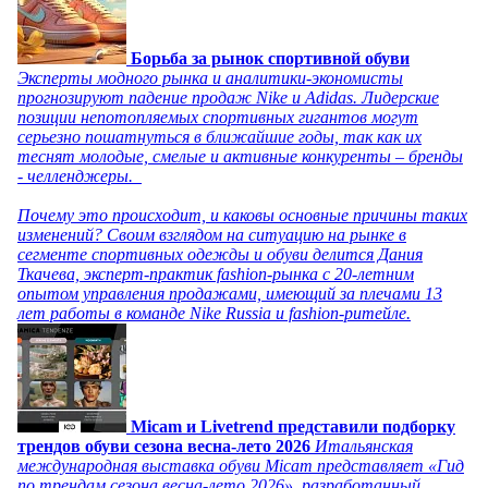
Борьба за рынок спортивной обуви
Эксперты модного рынка и аналитики-экономисты
прогнозируют падение продаж Nike и Adidas. Лидерские
позиции непотопляемых спортивных гигантов могут
серьезно пошатнуться в ближайшие годы, так как их
теснят молодые, смелые и активные конкуренты – бренды
- челленджеры.
Почему это происходит, и каковы основные причины таких
изменений? Своим взглядом на ситуацию на рынке в
сегменте спортивных одежды и обуви делится Дания
Ткачева, эксперт-практик fashion-рынка с 20-летним
опытом управления продажами, имеющий за плечами 13
лет работы в команде Nike Russia и fashion-ритейле.
Micam и Livetrend представили подборку
трендов обуви сезона весна-лето 2026
Итальянская
международная выставка обуви Micam представляет «Гид
по трендам сезона весна-лето 2026», разработанный