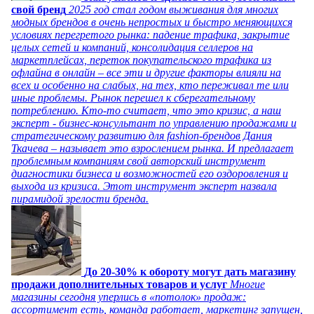
свой бренд
2025 год стал годом выживания для многих
модных брендов в очень непростых и быстро меняющихся
условиях перегретого рынка: падение трафика, закрытие
целых сетей и компаний, консолидация селлеров на
маркетплейсах, переток покупательского трафика из
офлайна в онлайн – все эти и другие факторы влияли на
всех и особенно на слабых, на тех, кто переживал те или
иные проблемы. Рынок перешел к сберегательному
потреблению. Кто-то считает, что это кризис, а наш
эксперт - бизнес-консультант по управлению продажами и
стратегическому развитию для fashion-брендов Дания
Ткачева – называет это взрослением рынка. И предлагает
проблемным компаниям свой авторский инструмент
диагностики бизнеса и возможностей его оздоровления и
выхода из кризиса. Этот инструмент эксперт назвала
пирамидой зрелости бренда.
До 20-30% к обороту могут дать магазину
продажи дополнительных товаров и услуг
Многие
магазины сегодня уперлись в «потолок» продаж:
ассортимент есть, команда работает, маркетинг запущен,