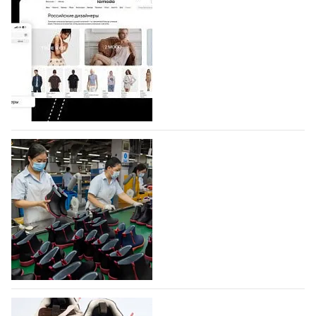
Shoes
Компания BALLINA Guangzhou Lihuang Footwear
Co., Ltd., основанная в 2011 году и расположенная в
Гуанчжоу, столице моды Китая, является
профессиональной обувной компанией,
объединяющей разработку, производство и…
07.08.2026
199
На платформе Lamoda - новый раздел и
условия продвижения локальных
дизайнерских марок
Российский маркетплейс Lamoda решил обновить
раздел для продажи продукции локальных
дизайнерских марок одежды, обуви и аксессуаров.
Бренды также получат маркетинговую…
06.08.2026
426
Объем мирового производства обуви в