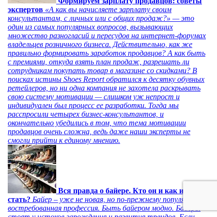
Формируем зарплату продавцов: советы
экспертов
«А как вы начисляете зарплату своим
консультантам, с личных или с общих продаж?» — это
один из самых популярных вопросов, вызывающих
множество разногласий и пересудов на интернет-форумах
владельцев розничного бизнеса. Действительно, как же
правильно формировать заработок продавцов? А как быть
с премиями, откуда взять план продаж, разрешать ли
сотрудникам покупать товар в магазине со скидками? В
поисках истины Shoes Report обратился к десятку обувных
ретейлеров, но ни одна компания не захотела раскрывать
свою систему мотивации — слишком уж непрост и
индивидуален был процесс ее разработки. Тогда мы
расспросили четырех бизнес-консультантов, и
окончательно убедились в том, что тема мотивации
продавцов очень сложна, ведь даже наши эксперты не
смогли прийти к единому мнению.
Вся правда о байере. Кто он и как им
стать?
Байер – уже не новая, но по-прежнему популярная и
востребованная профессия. Быть байером модно. Байеры
стоят у истоков зарождения и развития трендов. Если