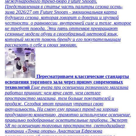
международного тренд-бюро Future Snoops.
Представленная в статье часть палитры сезона осень-
зима 2026/27 от Future Snoops - эмоциональная карта
будущего сезона, которая говорит о доверии и хрупкой
честности, о равновесии, внутренней силе и тепле, которое
не требует повода. Эти пять оттенков превращают
сезонные модели обуви в своеобразный цветовой язык,
который может помочь бренду и его покупательницам
рассказать о себе и своих эмоциях.
Пересматриваем классические стандарты
освещения торгового зала через призму современных
технологий
Еще вчера при освещении розничного магазина
работал принцип: чем ярче свет, чем светлее
пространство магазина, тем больше покупателей и
продаж. Сегодня этот принцип утратил свою
актуальность. На смену ему пришел тренд на хорошо
продуманную концепцию, грамотно используемое освещение,
правильно подобранные осветительные приборы. Эксперт
SR по освещению торговых пространств, светодизайнер
компании «Точка опоры» Анастасия Ефремова