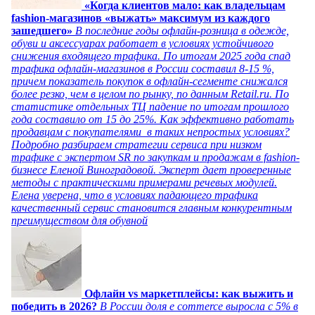
«Когда клиентов мало: как владельцам
fashion-магазинов «выжать» максимум из каждого
зашедшего»
В последние годы офлайн-розница в одежде,
обуви и аксессуарах работает в условиях устойчивого
снижения входящего трафика. По итогам 2025 года спад
трафика офлайн-магазинов в России составил 8-15 %,
причем показатель покупок в офлайн-сегменте снижался
более резко, чем в целом по рынку, по данным Retail.ru. По
статистике отдельных ТЦ падение по итогам прошлого
года составило от 15 до 25%. Как эффективно работать
продавцам с покупателями в таких непростых условиях?
Подробно разбираем стратегии сервиса при низком
трафике с экспертом SR по закупкам и продажам в fashion-
бизнесе Еленой Виноградовой. Эксперт дает проверенные
методы с практическими примерами речевых модулей.
Елена уверена, что в условиях падающего трафика
качественный сервис становится главным конкурентным
преимуществом для обувной
Офлайн vs маркетплейсы: как выжить и
победить в 2026?
В России доля e commerce выросла с 5% в