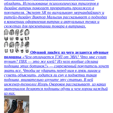
обладать. Использование психологических триггеров в
дизайне витрин помогает превратить прохожего в
покупателя. Эксперт SR по визуальному мерчандайзингу и
ритейл-дизайну Виктор Малыгин рассказывает о подходах
в концепции оформления витрин и актуальных темах и
сюжетах для презентации товара в витринах.
Обувной ликбез: из чего делаются обувные
подошвы
«Чем отличается ТЭП от ЭВА? Что мне сулит
тунит? ПВХ — это же клей? Из чего вообще сделана
подошва этих ботинок?» — современный покупатель хочет
знать все. Чтобы не ударить перед ним в грязь лицом и
суметь объяснить, годится ли ему в подметки такая
подошва, внимательно изучите эту статью. В ней
инженер-технолог Игорь Окороков рассказывает, из каких
материалов делаются подошвы обуви и чем хорош каждый
из них.