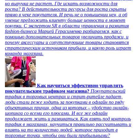
но выручка не растет. Где искать возможности для
роста? В действительности ресурсы для роста скрыты
прямо в чеке покупателя. И речь не о повышении цен, а об
умение предложить клиенту больше ценности в момент
покупки. С экспертом SR в области управления и развития
fashion-бизнеса Марией Герасименко разбираемся, как с
помощью дополнительных товаров увеличить продажи, и
почему аксессуары и сопутствующие товары становятся
стратегическим источником прибыли, и какую роль играет
команда магазина.
Как научиться эффективно управлять
покупательским трафиком магазина?
Покупательский
трафик в торговых центрах и стрит-ритейле падает,
люди стали реже ходить за покупками в офлайн по ряду
объективных причин, одна из которых – удобство онлайн-
шопинга со всеми его плюсами. И все же офлайн
продолжает жить и развиваться. Как взять под контроль
трафик в магазинах, научиться правильно рассчитывать и
влиять на то количество людей, которое приходит в
торговые точки, чтобы они были прибыльными?