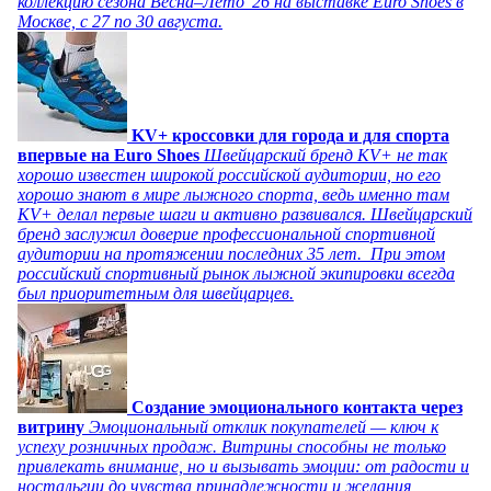
коллекцию сезона Весна–Лето’ 26 на выставке Euro Shoes в
Москве, с 27 по 30 августа.
KV+ кроссовки для города и для спорта
впервые на Euro Shoes
Швейцарский бренд KV+ не так
хорошо известен широкой российской аудитории, но его
хорошо знают в мире лыжного спорта, ведь именно там
KV+ делал первые шаги и активно развивался. Швейцарский
бренд заслужил доверие профессиональной спортивной
аудитории на протяжении последних 35 лет. При этом
российский спортивный рынок лыжной экипировки всегда
был приоритетным для швейцарцев.
Создание эмоционального контакта через
витрину
Эмоциональный отклик покупателей — ключ к
успеху розничных продаж. Витрины способны не только
привлекать внимание, но и вызывать эмоции: от радости и
ностальгии до чувства принадлежности и желания