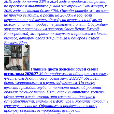
2019 году до почти 23% в 2024 году и продолжает расти,
по прогнозам аналитиков рынка электронной коммерции, к
2029 году составит более 30%. Офлайн-ритейл же может
не просто выжить, а расти на 20-30% в год, если
перестанет предлагать одежду на вешалках и обувь на
полках, и начнет продавать уникальный опыт. Обсуждаем
эту тему с постоянным автором Shoes Report Еленой
Виноградовой, экспертом по закупкам и продажам в fashion-
бизнесе, автором блога для ритейла и байеров Fashion
Business Blog.
Главные цвета женской обуви сезона
осень-зима 2026/27
Мода продолжает обращаться к языку
чувств. Следующий сезон осень-зима 2026/27 обещает
быть эмоциональным и чуть задумчивым. На смену
яркости приходит глубина, на место показной роскоши -
обволакивающее тепло. Пять главных оттенков женской
обуви отражают именно эти состояния: доверие к
естественности, внимание к фактуре и желание находить
красоту в нюансах. Обратимся к профессиональному
прогнозу сезонных остромодных цветов от