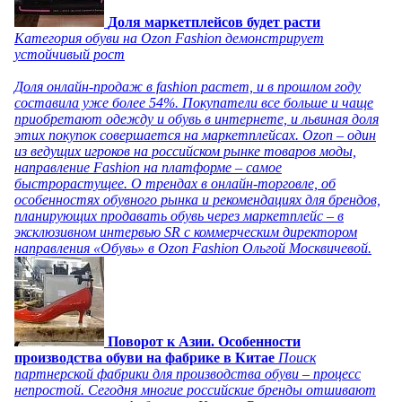
Доля маркетплейсов будет расти
Категория обуви на Ozon Fashion демонстрирует
устойчивый рост
Доля онлайн-продаж в fashion растет, и в прошлом году
составила уже более 54%. Покупатели все больше и чаще
приобретают одежду и обувь в интернете, и львиная доля
этих покупок совершается на маркетплейсах. Ozon – один
из ведущих игроков на российском рынке товаров моды,
направление Fashion на платформе – самое
быстрорастущее. О трендах в онлайн-торговле, об
особенностях обувного рынка и рекомендациях для брендов,
планирующих продавать обувь через маркетплейс – в
эксклюзивном интервью SR с коммерческим директором
направления «Обувь» в Ozon Fashion Ольгой Москвичевой.
Поворот к Азии. Особенности
производства обуви на фабрике в Китае
Поиск
партнерской фабрики для производства обуви – процесс
непростой. Сегодня многие российские бренды отшивают