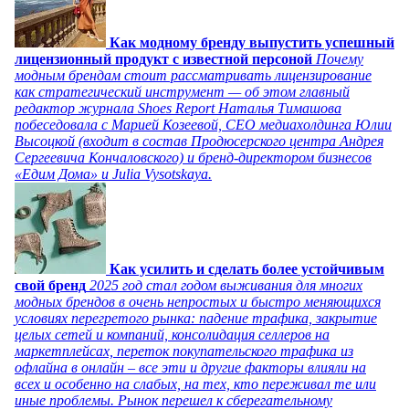
Как модному бренду выпустить успешный
лицензионный продукт с известной персоной
Почему
модным брендам стоит рассматривать лицензирование
как стратегический инструмент — об этом главный
редактор журнала Shoes Report Наталья Тимашова
побеседовала с Марией Козеевой, СЕО медиахолдинга Юлии
Высоцкой (входит в состав Продюсерского центра Андрея
Сергеевича Кончаловского) и бренд-директором бизнесов
«Едим Дома» и Julia Vysotskaya.
Как усилить и сделать более устойчивым
свой бренд
2025 год стал годом выживания для многих
модных брендов в очень непростых и быстро меняющихся
условиях перегретого рынка: падение трафика, закрытие
целых сетей и компаний, консолидация селлеров на
маркетплейсах, переток покупательского трафика из
офлайна в онлайн – все эти и другие факторы влияли на
всех и особенно на слабых, на тех, кто переживал те или
иные проблемы. Рынок перешел к сберегательному