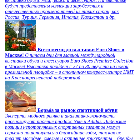
выставка обуви, меха, кожи и аксессуаров. На выставке
будут представлены коллекции зарубежных и
отечественных производителей из таких стран, как
Россия, Турция, Германия, Италия, Казахстан и др.
Всего месяц до выставки Euro Shoes в
Москве!
Считаем дни для главной международной
выставки обуви и аксессуаров Euro Shoes Premiere Collection
в Москве! Выставка пройдет с 27 по 30 августа на новой
премиальной площадке – в столичном конгресс-центре ЦМТ
на Краснопресненской набережной.
Борьба за рынок спортивной обуви
Эксперты модного рынка и аналитики-экономисты
прогнозируют падение продаж Nike и Adidas. Лидерские
позиции непотопляемых спортивных гигантов могут
серьезно пошатнуться в ближайшие годы, так как их
теснят молодые, смелые и активные конкуренты – бренды