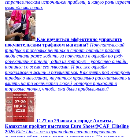
стратегическим источником прибыли, и какую роль играет
команда магазина.
Как научиться эффективно управлять
покупательским трафиком магазина?
Покупательский
трафик в торговых центрах и стрит-ритейле падает,
люди стали реже ходить за покупками в офлайн по ряду
объективных причин, одна из которых – удобство онлайн-
шопинга со всеми его плюсами. И все же офлайн
продолжает жить и развиваться. Как взять под контроль
трафик в магазинах, научиться правильно рассчитывать и
влиять на то количество людей, которое приходит в
торговые точки, чтобы они были прибыльными?
C 27 по 29 июля в городе Алматы,
Казахстан пройдет выставка Euro Shoes@CAF_Eliteline
2026
Elite Line – международная специализированная