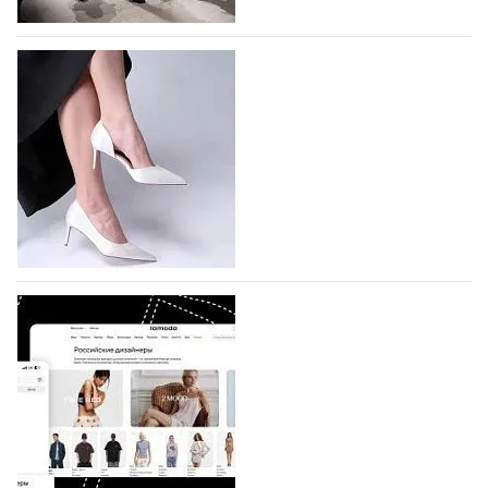
На участие в Московской неделе моды
подано 1047 заявок
На участие в седьмой Московской неделе моды,
которая пройдет в российской столице с 26 сентября
по 1 октября, уже подано 1047 заявок. Примерно
половину из них (494) прислали дизайнеры,
коллекции которых не были представлены в…
07.08.2026
588
BALLINA представит свои новинки на Euro
Shoes
Компания BALLINA Guangzhou Lihuang Footwear
Co., Ltd., основанная в 2011 году и расположенная в
Гуанчжоу, столице моды Китая, является
профессиональной обувной компанией,