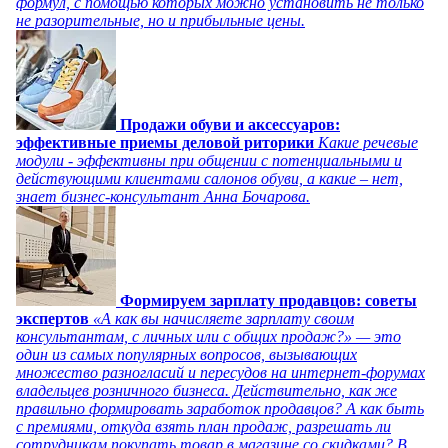
формул, с помощью которых можно установить не только
не разорительные, но и прибыльные цены.
Продажи обуви и аксессуаров:
эффективные приемы деловой риторики
Какие речевые
модули - эффективны при общении с потенциальными и
действующими клиентами салонов обуви, а какие – нет,
знает бизнес-консультант Анна Бочарова.
Формируем зарплату продавцов: советы
экспертов
«А как вы начисляете зарплату своим
консультантам, с личных или с общих продаж?» — это
один из самых популярных вопросов, вызывающих
множество разногласий и пересудов на интернет-форумах
владельцев розничного бизнеса. Действительно, как же
правильно формировать заработок продавцов? А как быть
с премиями, откуда взять план продаж, разрешать ли
сотрудникам покупать товар в магазине со скидками? В