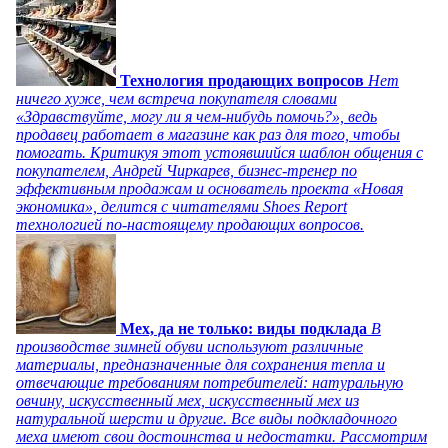
Технология продающих вопросов
Нет
ничего хуже, чем встреча покупателя словами
«Здравствуйте, могу ли я чем-нибудь помочь?», ведь
продавец работает в магазине как раз для того, чтобы
помогать. Критикуя этот устоявшийся шаблон общения с
покупателем, Андрей Чиркарев, бизнес-тренер по
эффективным продажам и основатель проекта «Новая
экономика», делится с читателями Shoes Report
технологией по-настоящему продающих вопросов.
Мех, да не только: виды подклада
В
производстве зимней обуви используют различные
материалы, предназначенные для сохранения тепла и
отвечающие требованиям потребителей: натуральную
овчину, искусственный мех, искусственный мех из
натуральной шерсти и другие. Все виды подкладочного
меха имеют свои достоинства и недостатки. Рассмотрим