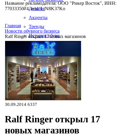
Название рекламодателя: ООО "Рикер Восток", ИНН:
7703335074, erid: LjN8K37Ko
Дизайн
Акценты
Главная
Тренды
Новости обувного бизнеса
Истории обуви
Ralf Ringer открыл 17 новых магазинов
Производство
30.09.2014
6337
Ralf Ringer открыл 17
новых магазинов