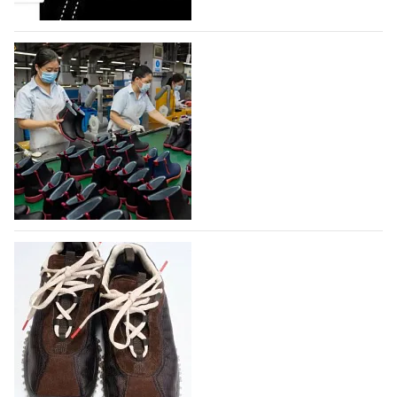
объединяющей разработку, производство и…
07.08.2026
444
На платформе Lamoda - новый раздел и
условия продвижения локальных
дизайнерских марок
Российский маркетплейс Lamoda решил обновить
раздел для продажи продукции локальных
дизайнерских марок одежды, обуви и аксессуаров.
Бренды также получат маркетинговую…
06.08.2026
604
Объем мирового производства обуви в
2025 году практически не увеличился
В 2025 году мировое производство обуви
практически не изменилось, зафиксировав
незначительный рост на 0,1% до 24,6 млрд пар, -
данные опубликованы в аналитическом вестнике