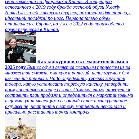
свои коллекции на фабриках в Китае. В концепцию
основанного в 2019 году бренда женской обуви N.early
N.aked легла идея выпуска туфель, походящих для танцев, с
идеальной посадкой по ноге. Первоначально обувь
отшивалась в Европе, но уже в 2022 году производство
обуви перенесли в Китай.
Как конкурировать с маркетплейсами в
2025 году
Бизнес обуви является сложным процессом из-за
множества смежных микростратегий, используемых для
извлечения прибыли. Надо определить, сколько закупить
товара, какую установить торговую наценку, утвердить
норму остатков в конце сезона. Помимо этого, требуется
составить план продаж и определиться с маркетинговыми
акциями, учитывающими сезонный спрос и конкурентное
окружение, настроить систему мотивации персонала и
правильно расставить точки контроля.