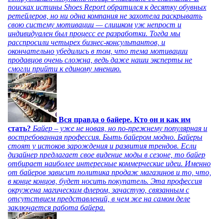
поисках истины Shoes Report обратился к десятку обувных
ретейлеров, но ни одна компания не захотела раскрывать
свою систему мотивации — слишком уж непрост и
индивидуален был процесс ее разработки. Тогда мы
расспросили четырех бизнес-консультантов, и
окончательно убедились в том, что тема мотивации
продавцов очень сложна, ведь даже наши эксперты не
смогли прийти к единому мнению.
Вся правда о байере. Кто он и как им
стать?
Байер – уже не новая, но по-прежнему популярная и
востребованная профессия. Быть байером модно. Байеры
стоят у истоков зарождения и развития трендов. Если
дизайнер предлагает свое видение моды в сезоне, то байер
отбирает наиболее интересные коммерческие идеи. Именно
от байеров зависит политика продаж магазинов и то, что,
в конце концов, будет носить покупатель. Эта профессия
окружена магическим флером, зачастую, связанным с
отсутствием представлений, в чем же на самом деле
заключается работа байера.