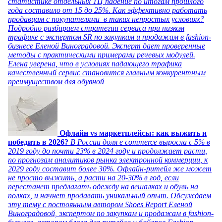
статистике отдельных ТЦ падение по итогам прошлого
года составило от 15 до 25%. Как эффективно работать
продавцам с покупателями в таких непростых условиях?
Подробно разбираем стратегии сервиса при низком
трафике с экспертом SR по закупкам и продажам в fashion-
бизнесе Еленой Виноградовой. Эксперт дает проверенные
методы с практическими примерами речевых модулей.
Елена уверена, что в условиях падающего трафика
качественный сервис становится главным конкурентным
преимуществом для обувной
Офлайн vs маркетплейсы: как выжить и
победить в 2026?
В России доля e commerce выросла с 5% в
2019 году до почти 23% в 2024 году и продолжает расти,
по прогнозам аналитиков рынка электронной коммерции, к
2029 году составит более 30%. Офлайн-ритейл же может
не просто выжить, а расти на 20-30% в год, если
перестанет предлагать одежду на вешалках и обувь на
полках, и начнет продавать уникальный опыт. Обсуждаем
эту тему с постоянным автором Shoes Report Еленой
Виноградовой, экспертом по закупкам и продажам в fashion-