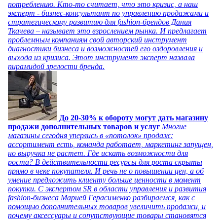
потреблению. Кто-то считает, что это кризис, а наш
эксперт - бизнес-консультант по управлению продажами и
стратегическому развитию для fashion-брендов Дания
Ткачева – называет это взрослением рынка. И предлагает
проблемным компаниям свой авторский инструмент
диагностики бизнеса и возможностей его оздоровления и
выхода из кризиса. Этот инструмент эксперт назвала
пирамидой зрелости бренда.
До 20-30% к обороту могут дать магазину
продажи дополнительных товаров и услуг
Многие
магазины сегодня уперлись в «потолок» продаж:
ассортимент есть, команда работает, маркетинг запущен,
но выручка не растет. Где искать возможности для
роста? В действительности ресурсы для роста скрыты
прямо в чеке покупателя. И речь не о повышении цен, а об
умение предложить клиенту больше ценности в момент
покупки. С экспертом SR в области управления и развития
fashion-бизнеса Марией Герасименко разбираемся, как с
помощью дополнительных товаров увеличить продажи, и
почему аксессуары и сопутствующие товары становятся