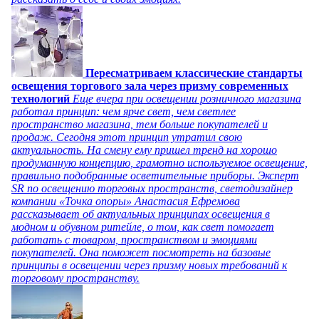
Пересматриваем классические стандарты
освещения торгового зала через призму современных
технологий
Еще вчера при освещении розничного магазина
работал принцип: чем ярче свет, чем светлее
пространство магазина, тем больше покупателей и
продаж. Сегодня этот принцип утратил свою
актуальность. На смену ему пришел тренд на хорошо
продуманную концепцию, грамотно используемое освещение,
правильно подобранные осветительные приборы. Эксперт
SR по освещению торговых пространств, светодизайнер
компании «Точка опоры» Анастасия Ефремова
рассказывает об актуальных принципах освещения в
модном и обувном ритейле, о том, как свет помогает
работать с товаром, пространством и эмоциями
покупателей. Она поможет посмотреть на базовые
принципы в освещении через призму новых требований к
торговому пространству.