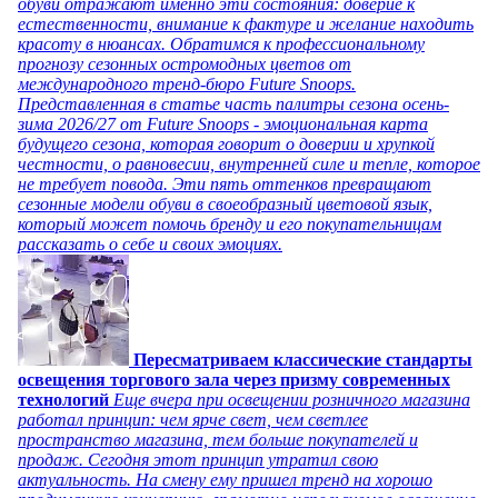
обуви отражают именно эти состояния: доверие к
естественности, внимание к фактуре и желание находить
красоту в нюансах. Обратимся к профессиональному
прогнозу сезонных остромодных цветов от
международного тренд-бюро Future Snoops.
Представленная в статье часть палитры сезона осень-
зима 2026/27 от Future Snoops - эмоциональная карта
будущего сезона, которая говорит о доверии и хрупкой
честности, о равновесии, внутренней силе и тепле, которое
не требует повода. Эти пять оттенков превращают
сезонные модели обуви в своеобразный цветовой язык,
который может помочь бренду и его покупательницам
рассказать о себе и своих эмоциях.
Пересматриваем классические стандарты
освещения торгового зала через призму современных
технологий
Еще вчера при освещении розничного магазина
работал принцип: чем ярче свет, чем светлее
пространство магазина, тем больше покупателей и
продаж. Сегодня этот принцип утратил свою
актуальность. На смену ему пришел тренд на хорошо