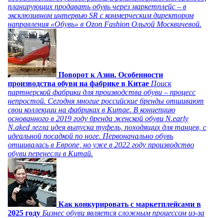
планирующих продавать обувь через маркетплейс – в
эксклюзивном интервью SR с коммерческим директором
направления «Обувь» в Ozon Fashion Ольгой Москвичевой.
Поворот к Азии. Особенности
производства обуви на фабрике в Китае
Поиск
партнерской фабрики для производства обуви – процесс
непростой. Сегодня многие российские бренды отшивают
свои коллекции на фабриках в Китае. В концепцию
основанного в 2019 году бренда женской обуви N.early
N.aked легла идея выпуска туфель, походящих для танцев, с
идеальной посадкой по ноге. Первоначально обувь
отшивалась в Европе, но уже в 2022 году производство
обуви перенесли в Китай.
Как конкурировать с маркетплейсами в
2025 году
Бизнес обуви является сложным процессом из-за