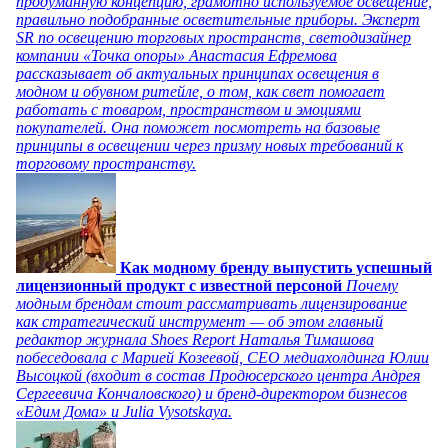
продуманную концепцию, грамотно используемое освещение,
правильно подобранные осветительные приборы. Эксперт
SR по освещению торговых пространств, светодизайнер
компании «Точка опоры» Анастасия Ефремова
рассказывает об актуальных принципах освещения в
модном и обувном ритейле, о том, как свет помогает
работать с товаром, пространством и эмоциями
покупателей. Она поможет посмотреть на базовые
принципы в освещении через призму новых требований к
торговому пространству.
Как модному бренду выпустить успешный
лицензионный продукт с известной персоной
Почему
модным брендам стоит рассматривать лицензирование
как стратегический инструмент — об этом главный
редактор журнала Shoes Report Наталья Тимашова
побеседовала с Марией Козеевой, СЕО медиахолдинга Юлии
Высоцкой (входит в состав Продюсерского центра Андрея
Сергеевича Кончаловского) и бренд-директором бизнесов
«Едим Дома» и Julia Vysotskaya.