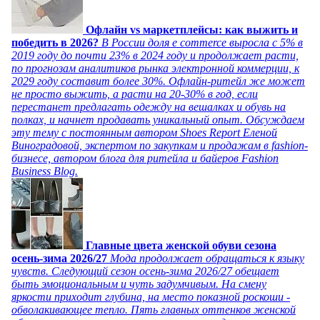
Офлайн vs маркетплейсы: как выжить и
победить в 2026?
В России доля e commerce выросла с 5% в
2019 году до почти 23% в 2024 году и продолжает расти,
по прогнозам аналитиков рынка электронной коммерции, к
2029 году составит более 30%. Офлайн-ритейл же может
не просто выжить, а расти на 20-30% в год, если
перестанет предлагать одежду на вешалках и обувь на
полках, и начнет продавать уникальный опыт. Обсуждаем
эту тему с постоянным автором Shoes Report Еленой
Виноградовой, экспертом по закупкам и продажам в fashion-
бизнесе, автором блога для ритейла и байеров Fashion
Business Blog.
Главные цвета женской обуви сезона
осень-зима 2026/27
Мода продолжает обращаться к языку
чувств. Следующий сезон осень-зима 2026/27 обещает
быть эмоциональным и чуть задумчивым. На смену
яркости приходит глубина, на место показной роскоши -
обволакивающее тепло. Пять главных оттенков женской