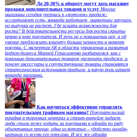
До 20-30% к обороту могут дать магазину
продажи дополнительных товаров и услуг
Многие
магазины сегодня уперлись в «потолок» продаж:
ассортимент есть, команда работает, маркетинг запущен,
но выручка не растет. Где искать возможности для
роста? В действительности ресурсы для роста скрыты
прямо в чеке покупателя. И речь не о повышении цен, а об
умение предложить клиенту больше ценности в момент
покупки. С экспертом SR в области управления и развития
fashion-бизнеса Марией Герасименко разбираемся, как с
помощью дополнительных товаров увеличить продажи, и
почему аксессуары и сопутствующие товары становятся
стратегическим источником прибыли, и какую роль играет
команда магазина.
Как научиться эффективно управлять
покупательским трафиком магазина?
Покупательский
трафик в торговых центрах и стрит-ритейле падает,
люди стали реже ходить за покупками в офлайн по ряду
объективных причин, одна из которых – удобство онлайн-
шопинга со всеми его плюсами. И все же офлайн