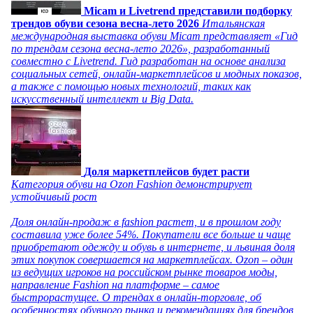
Micam и Livetrend представили подборку
трендов обуви сезона весна-лето 2026
Итальянская
международная выставка обуви Micam представляет «Гид
по трендам сезона весна-лето 2026», разработанный
совместно с Livetrend. Гид разработан на основе анализа
социальных сетей, онлайн-маркетплейсов и модных показов,
а также с помощью новых технологий, таких как
искусственный интеллект и Big Data.
Доля маркетплейсов будет расти
Категория обуви на Ozon Fashion демонстрирует
устойчивый рост
Доля онлайн-продаж в fashion растет, и в прошлом году
составила уже более 54%. Покупатели все больше и чаще
приобретают одежду и обувь в интернете, и львиная доля
этих покупок совершается на маркетплейсах. Ozon – один
из ведущих игроков на российском рынке товаров моды,
направление Fashion на платформе – самое
быстрорастущее. О трендах в онлайн-торговле, об
особенностях обувного рынка и рекомендациях для брендов,