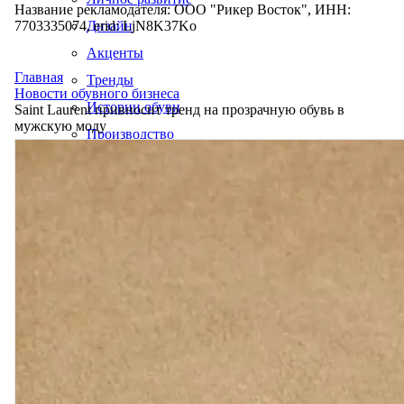
Название рекламодателя: ООО "Рикер Восток", ИНН:
7703335074, erid: LjN8K37Ko
Дизайн
Акценты
Главная
Тренды
Новости обувного бизнеса
Истории обуви
Saint Laurent привносит тренд на прозрачную обувь в
мужскую моду
Производство