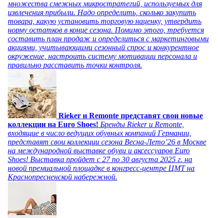
множества смежных микростратегий, используемых для
извлечения прибыли. Надо определить, сколько закупить
товара, какую установить торговую наценку, утвердить
норму остатков в конце сезона. Помимо этого, требуется
составить план продаж и определиться с маркетинговыми
акциями, учитывающими сезонный спрос и конкурентное
окружение, настроить систему мотивации персонала и
правильно расставить точки контроля.
Rieker и Remonte представят свои новые
коллекции на Euro Shoes!
Бренды Rieker и Remonte,
входящие в число ведущих обувных компаний Германии,
представят свои коллекции сезона Весна-Лето’26 в Москве
на международной выставке обуви и аксессуаров Euro
Shoes! Выставка пройдет c 27 по 30 августа 2025 г. на
новой премиальной площадке в конгресс-центре ЦМТ на
Краснопресненской набережной.