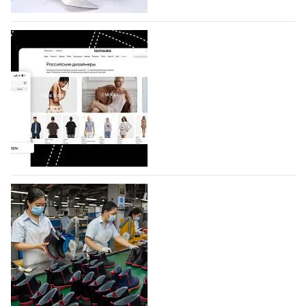
коллекции которых не были представлены в…
07.08.2026
369
BALLINA представит свои новинки на Euro
Shoes
Компания BALLINA Guangzhou Lihuang Footwear
Co., Ltd., основанная в 2011 году и расположенная в
Гуанчжоу, столице моды Китая, является
профессиональной обувной компанией,
объединяющей разработку, производство и…
07.08.2026
284
На платформе Lamoda - новый раздел и
условия продвижения локальных
дизайнерских марок
Российский маркетплейс Lamoda решил обновить
раздел для продажи продукции локальных
дизайнерских марок одежды, обуви и аксессуаров.