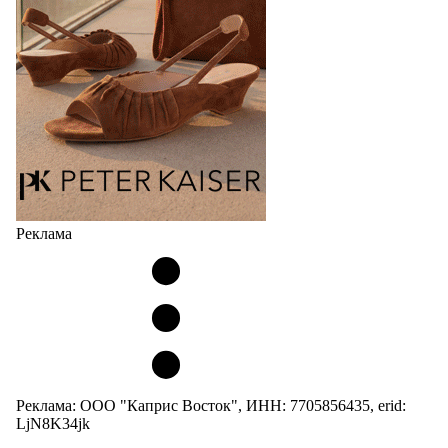
кроссовок обтекаемой формы и с тонкой подошвой).
Но в модели Miu Miu Bubble присутствует еще и…
05.08.2026
2117
Реклама
Реклама: ООО "Каприс Восток", ИНН: 7705856435, erid:
LjN8K34jk