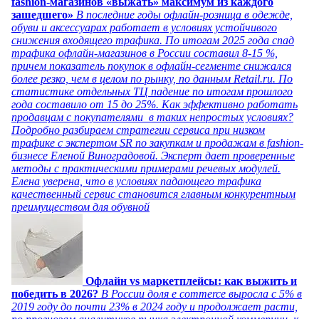
fashion-магазинов «выжать» максимум из каждого
зашедшего»
В последние годы офлайн-розница в одежде,
обуви и аксессуарах работает в условиях устойчивого
снижения входящего трафика. По итогам 2025 года спад
трафика офлайн-магазинов в России составил 8-15 %,
причем показатель покупок в офлайн-сегменте снижался
более резко, чем в целом по рынку, по данным Retail.ru. По
статистике отдельных ТЦ падение по итогам прошлого
года составило от 15 до 25%. Как эффективно работать
продавцам с покупателями в таких непростых условиях?
Подробно разбираем стратегии сервиса при низком
трафике с экспертом SR по закупкам и продажам в fashion-
бизнесе Еленой Виноградовой. Эксперт дает проверенные
методы с практическими примерами речевых модулей.
Елена уверена, что в условиях падающего трафика
качественный сервис становится главным конкурентным
преимуществом для обувной
Офлайн vs маркетплейсы: как выжить и
победить в 2026?
В России доля e commerce выросла с 5% в
2019 году до почти 23% в 2024 году и продолжает расти,