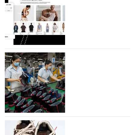
Компания BALLINA Guangzhou Lihuang Footwear
Co., Ltd., основанная в 2011 году и расположенная в
Гуанчжоу, столице моды Китая, является
профессиональной обувной компанией,
объединяющей разработку, производство и…
07.08.2026
490
На платформе Lamoda - новый раздел и
условия продвижения локальных
дизайнерских марок
Российский маркетплейс Lamoda решил обновить
раздел для продажи продукции локальных
дизайнерских марок одежды, обуви и аксессуаров.
Бренды также получат маркетинговую…
06.08.2026
657
Объем мирового производства обуви в
2025 году практически не увеличился