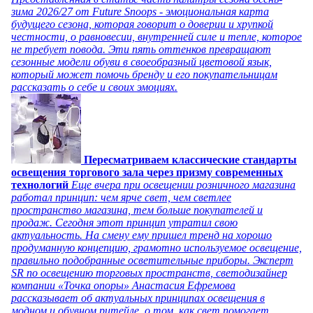
зима 2026/27 от Future Snoops - эмоциональная карта
будущего сезона, которая говорит о доверии и хрупкой
честности, о равновесии, внутренней силе и тепле, которое
не требует повода. Эти пять оттенков превращают
сезонные модели обуви в своеобразный цветовой язык,
который может помочь бренду и его покупательницам
рассказать о себе и своих эмоциях.
Пересматриваем классические стандарты
освещения торгового зала через призму современных
технологий
Еще вчера при освещении розничного магазина
работал принцип: чем ярче свет, чем светлее
пространство магазина, тем больше покупателей и
продаж. Сегодня этот принцип утратил свою
актуальность. На смену ему пришел тренд на хорошо
продуманную концепцию, грамотно используемое освещение,
правильно подобранные осветительные приборы. Эксперт
SR по освещению торговых пространств, светодизайнер
компании «Точка опоры» Анастасия Ефремова
рассказывает об актуальных принципах освещения в
модном и обувном ритейле, о том, как свет помогает