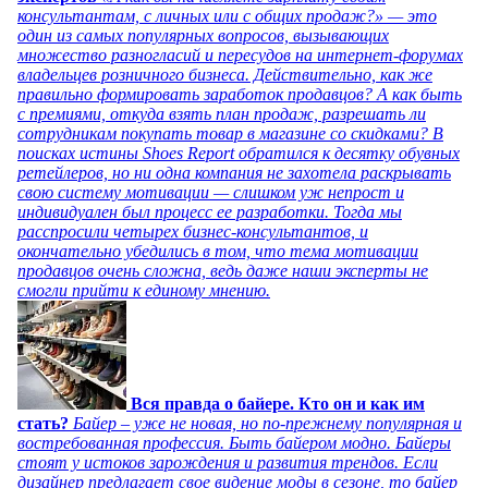
консультантам, с личных или с общих продаж?» — это
один из самых популярных вопросов, вызывающих
множество разногласий и пересудов на интернет-форумах
владельцев розничного бизнеса. Действительно, как же
правильно формировать заработок продавцов? А как быть
с премиями, откуда взять план продаж, разрешать ли
сотрудникам покупать товар в магазине со скидками? В
поисках истины Shoes Report обратился к десятку обувных
ретейлеров, но ни одна компания не захотела раскрывать
свою систему мотивации — слишком уж непрост и
индивидуален был процесс ее разработки. Тогда мы
расспросили четырех бизнес-консультантов, и
окончательно убедились в том, что тема мотивации
продавцов очень сложна, ведь даже наши эксперты не
смогли прийти к единому мнению.
Вся правда о байере. Кто он и как им
стать?
Байер – уже не новая, но по-прежнему популярная и
востребованная профессия. Быть байером модно. Байеры
стоят у истоков зарождения и развития трендов. Если
дизайнер предлагает свое видение моды в сезоне, то байер