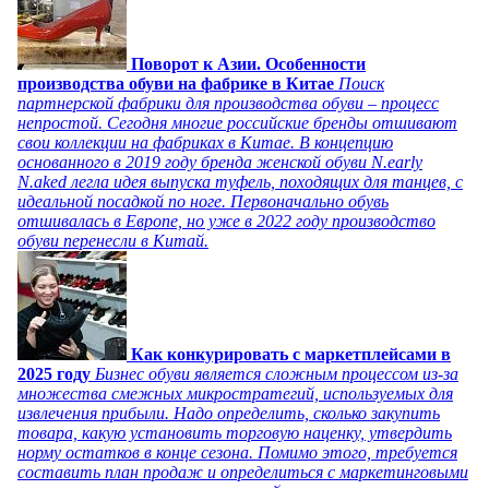
Поворот к Азии. Особенности
производства обуви на фабрике в Китае
Поиск
партнерской фабрики для производства обуви – процесс
непростой. Сегодня многие российские бренды отшивают
свои коллекции на фабриках в Китае. В концепцию
основанного в 2019 году бренда женской обуви N.early
N.aked легла идея выпуска туфель, походящих для танцев, с
идеальной посадкой по ноге. Первоначально обувь
отшивалась в Европе, но уже в 2022 году производство
обуви перенесли в Китай.
Как конкурировать с маркетплейсами в
2025 году
Бизнес обуви является сложным процессом из-за
множества смежных микростратегий, используемых для
извлечения прибыли. Надо определить, сколько закупить
товара, какую установить торговую наценку, утвердить
норму остатков в конце сезона. Помимо этого, требуется
составить план продаж и определиться с маркетинговыми