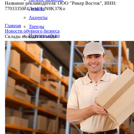
Название рекламодателя: ООО "Рикер Восток", ИНН:
7703335074, erid: LjN8K37Ko
Дизайн
Акценты
Главная
Тренды
Новости обувного бизнеса
Истории обуви
Склады выходят из моды
Производство