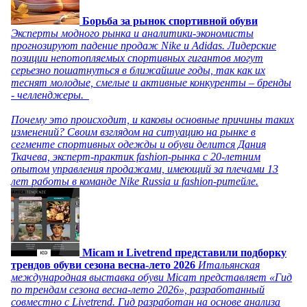
Борьба за рынок спортивной обуви
Эксперты модного рынка и аналитики-экономисты
прогнозируют падение продаж Nike и Adidas. Лидерские
позиции непотопляемых спортивных гигантов могут
серьезно пошатнуться в ближайшие годы, так как их
теснят молодые, смелые и активные конкуренты – бренды
- челленджеры.
Почему это происходит, и каковы основные причины таких
изменений? Своим взглядом на ситуацию на рынке в
сегменте спортивных одежды и обуви делится Дания
Ткачева, эксперт-практик fashion-рынка с 20-летним
опытом управления продажами, имеющий за плечами 13
лет работы в команде Nike Russia и fashion-ритейле.
Micam и Livetrend представили подборку
трендов обуви сезона весна-лето 2026
Итальянская
международная выставка обуви Micam представляет «Гид
по трендам сезона весна-лето 2026», разработанный
совместно с Livetrend. Гид разработан на основе анализа