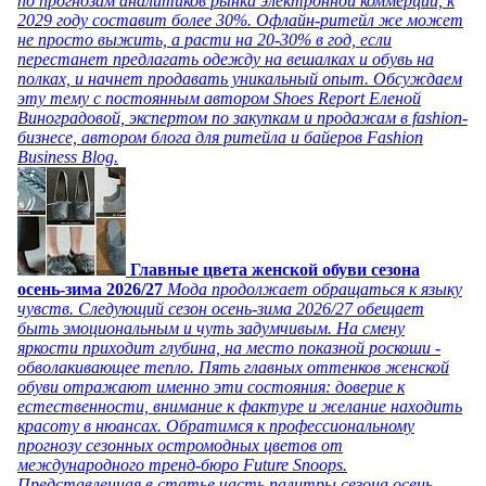
по прогнозам аналитиков рынка электронной коммерции, к
2029 году составит более 30%. Офлайн-ритейл же может
не просто выжить, а расти на 20-30% в год, если
перестанет предлагать одежду на вешалках и обувь на
полках, и начнет продавать уникальный опыт. Обсуждаем
эту тему с постоянным автором Shoes Report Еленой
Виноградовой, экспертом по закупкам и продажам в fashion-
бизнесе, автором блога для ритейла и байеров Fashion
Business Blog.
Главные цвета женской обуви сезона
осень-зима 2026/27
Мода продолжает обращаться к языку
чувств. Следующий сезон осень-зима 2026/27 обещает
быть эмоциональным и чуть задумчивым. На смену
яркости приходит глубина, на место показной роскоши -
обволакивающее тепло. Пять главных оттенков женской
обуви отражают именно эти состояния: доверие к
естественности, внимание к фактуре и желание находить
красоту в нюансах. Обратимся к профессиональному
прогнозу сезонных остромодных цветов от
международного тренд-бюро Future Snoops.
Представленная в статье часть палитры сезона осень-