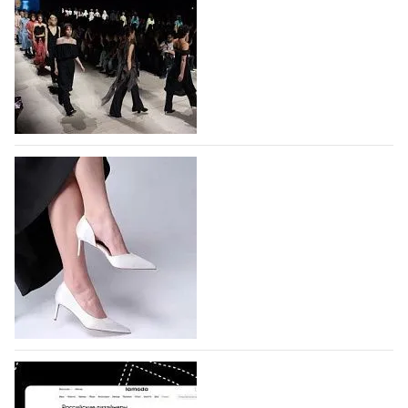
На участие в Московской неделе моды
подано 1047 заявок
На участие в седьмой Московской неделе моды,
которая пройдет в российской столице с 26 сентября
по 1 октября, уже подано 1047 заявок. Примерно
половину из них (494) прислали дизайнеры,
коллекции которых не были представлены в…
07.08.2026
631
BALLINA представит свои новинки на Euro
Shoes