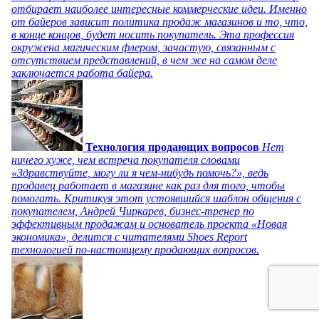
отбирает наиболее интересные коммерческие идеи. Именно
от байеров зависит политика продаж магазинов и то, что,
в конце концов, будет носить покупатель. Эта профессия
окружена магическим флером, зачастую, связанным с
отсутствием представлений, в чем же на самом деле
заключается работа байера.
Технология продающих вопросов
Нет
ничего хуже, чем встреча покупателя словами
«Здравствуйте, могу ли я чем-нибудь помочь?», ведь
продавец работает в магазине как раз для того, чтобы
помогать. Критикуя этот устоявшийся шаблон общения с
покупателем, Андрей Чиркарев, бизнес-тренер по
эффективным продажам и основатель проекта «Новая
экономика», делится с читателями Shoes Report
технологией по-настоящему продающих вопросов.