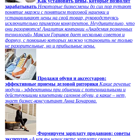
Как установить цены, которые позволят
зарабатывать
Некоторые бизнесмены до сих пор путают
понятие маржи с понятием торговой наценки и
устанавливают цены на свой товар, руководствуясь
исключительно примером конкурентов. Неудивительно, что
они разоряются! Аналитик компании «Академия розничных
технологий» Максим Горшков дает несколько советов и
формул, с помощью которых можно установить не только
не разорительные, но и прибыльные цены.
Продажи обуви и аксессуаров:
эффективные приемы деловой риторики
Какие речевые
модули - эффективны при общении с потенциальными и
действующими клиентами салонов обуви, а какие – нет,
знает бизнес-консультант Анна Бочарова.
Формируем зарплату продавцов: советы
экспертов
«А как вы начисляете зарплату своим