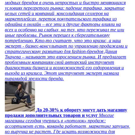
модных брендов в очень непростых и быстро меняющихся
условиях перегретого рынка: падение трафика, закрытие
целых сетей и компаний, консолидация селлеров на
маркетплейсах, переток покупательского трафика из
офлайна в онлайн – все эти и другие факторы влияли на
всех и особенно на слабых, на тех, кто переживал те или
иные проблемы. Рынок перешел к сберегательному
потреблению. Кто-то считает, что это кризис, а наш
эксперт - бизнес-консультант по управлению продажами и
стратегическому развитию для fashion-брендов Дания
Ткачева – называет это взрослением рынка. И предлагает
проблемным компаниям свой авторский инструмент
диагностики бизнеса и возможностей его оздоровления и
выхода из кризиса. Этот инструмент эксперт назвала
пирамидой зрелости бренда.
До 20-30% к обороту могут дать магазину
продажи дополнительных товаров и услуг
Многие
магазины сегодня уперлись в «потолок» продаж:
ассортимент есть, команда работает, маркетинг запущен,
но выручка не растет. Где искать возможности для