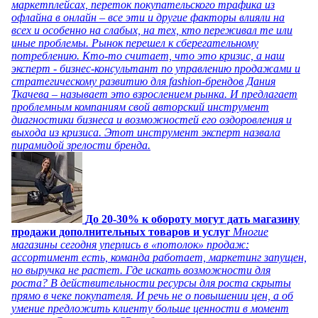
маркетплейсах, переток покупательского трафика из
офлайна в онлайн – все эти и другие факторы влияли на
всех и особенно на слабых, на тех, кто переживал те или
иные проблемы. Рынок перешел к сберегательному
потреблению. Кто-то считает, что это кризис, а наш
эксперт - бизнес-консультант по управлению продажами и
стратегическому развитию для fashion-брендов Дания
Ткачева – называет это взрослением рынка. И предлагает
проблемным компаниям свой авторский инструмент
диагностики бизнеса и возможностей его оздоровления и
выхода из кризиса. Этот инструмент эксперт назвала
пирамидой зрелости бренда.
До 20-30% к обороту могут дать магазину
продажи дополнительных товаров и услуг
Многие
магазины сегодня уперлись в «потолок» продаж:
ассортимент есть, команда работает, маркетинг запущен,
но выручка не растет. Где искать возможности для
роста? В действительности ресурсы для роста скрыты
прямо в чеке покупателя. И речь не о повышении цен, а об
умение предложить клиенту больше ценности в момент