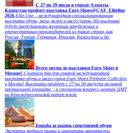
C 27 по 29 июля в городе Алматы,
Казахстан пройдет выставка Euro Shoes@CAF_Eliteline
2026
Elite Line – международная специализированная
выставка обуви, меха, кожи и аксессуаров. На выставке
будут представлены коллекции зарубежных и
отечественных производителей из таких стран, как
Россия, Турция, Германия, Италия, Казахстан и др.
Всего месяц до выставки Euro Shoes в
Москве!
Считаем дни для главной международной
выставки обуви и аксессуаров Euro Shoes Premiere Collection
в Москве! Выставка пройдет с 27 по 30 августа на новой
премиальной площадке – в столичном конгресс-центре ЦМТ
на Краснопресненской набережной.
Борьба за рынок спортивной обуви
Эксперты модного рынка и аналитики-экономисты