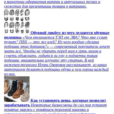
в концепции оформления витрин и актуальных темах и
сюжетах для презентации товара в витринах.
Обувной ликбез: из чего делаются обувные
подошвы
«Чем отличается ТЭП от ЭВА? Что мне сулит
тунит? ПВХ — это же клей? Из чего вообще сделана
подошва этих ботинок?» — современный покупатель хочет
знать все. Чтобы не ударить перед ним в грязь лицом и
суметь объяснить, годится ли ему в подметки такая
подошва, внимательно изучите эту статью. В ней
инженер-технолог Игорь Окороков рассказывает, из каких
материалов делаются подошвы обуви и чем хорош каждый
из них.
Как установить цены, которые позволят
зарабатывать
Некоторые бизнесмены до сих пор путают
понятие маржи с понятием торговой наценки и