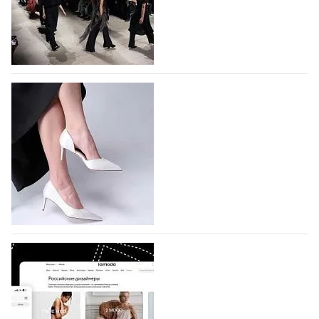
На участие в Московской неделе моды
подано 1047 заявок
На участие в седьмой Московской неделе моды,
которая пройдет в российской столице с 26 сентября
по 1 октября, уже подано 1047 заявок. Примерно
половину из них (494) прислали дизайнеры,
коллекции которых не были представлены в…
07.08.2026
781
BALLINA представит свои новинки на Euro
Shoes
Компания BALLINA Guangzhou Lihuang Footwear