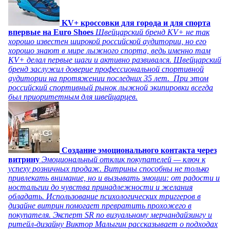
KV+ кроссовки для города и для спорта
впервые на Euro Shoes
Швейцарский бренд KV+ не так
хорошо известен широкой российской аудитории, но его
хорошо знают в мире лыжного спорта, ведь именно там
KV+ делал первые шаги и активно развивался. Швейцарский
бренд заслужил доверие профессиональной спортивной
аудитории на протяжении последних 35 лет. При этом
российский спортивный рынок лыжной экипировки всегда
был приоритетным для швейцарцев.
Создание эмоционального контакта через
витрину
Эмоциональный отклик покупателей — ключ к
успеху розничных продаж. Витрины способны не только
привлекать внимание, но и вызывать эмоции: от радости и
ностальгии до чувства принадлежности и желания
обладать. Использование психологических триггеров в
дизайне витрин помогает превратить прохожего в
покупателя. Эксперт SR по визуальному мерчандайзингу и
ритейл-дизайну Виктор Малыгин рассказывает о подходах