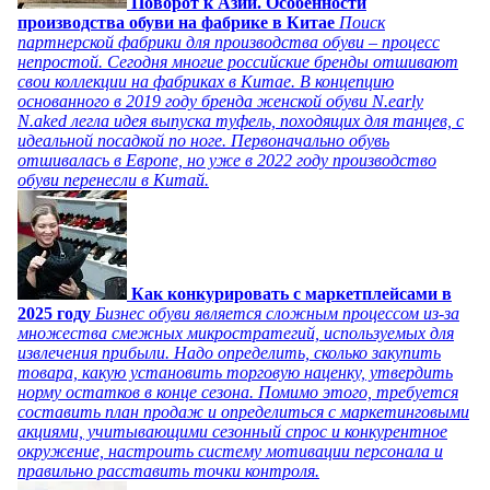
Поворот к Азии. Особенности
производства обуви на фабрике в Китае
Поиск
партнерской фабрики для производства обуви – процесс
непростой. Сегодня многие российские бренды отшивают
свои коллекции на фабриках в Китае. В концепцию
основанного в 2019 году бренда женской обуви N.early
N.aked легла идея выпуска туфель, походящих для танцев, с
идеальной посадкой по ноге. Первоначально обувь
отшивалась в Европе, но уже в 2022 году производство
обуви перенесли в Китай.
Как конкурировать с маркетплейсами в
2025 году
Бизнес обуви является сложным процессом из-за
множества смежных микростратегий, используемых для
извлечения прибыли. Надо определить, сколько закупить
товара, какую установить торговую наценку, утвердить
норму остатков в конце сезона. Помимо этого, требуется
составить план продаж и определиться с маркетинговыми
акциями, учитывающими сезонный спрос и конкурентное
окружение, настроить систему мотивации персонала и
правильно расставить точки контроля.