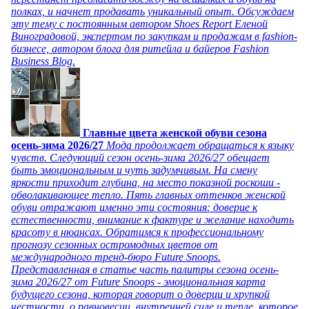
полках, и начнет продавать уникальный опыт. Обсуждаем
эту тему с постоянным автором Shoes Report Еленой
Виноградовой, экспертом по закупкам и продажам в fashion-
бизнесе, автором блога для ритейла и байеров Fashion
Business Blog.
Главные цвета женской обуви сезона
осень-зима 2026/27
Мода продолжает обращаться к языку
чувств. Следующий сезон осень-зима 2026/27 обещает
быть эмоциональным и чуть задумчивым. На смену
яркости приходит глубина, на место показной роскоши -
обволакивающее тепло. Пять главных оттенков женской
обуви отражают именно эти состояния: доверие к
естественности, внимание к фактуре и желание находить
красоту в нюансах. Обратимся к профессиональному
прогнозу сезонных остромодных цветов от
международного тренд-бюро Future Snoops.
Представленная в статье часть палитры сезона осень-
зима 2026/27 от Future Snoops - эмоциональная карта
будущего сезона, которая говорит о доверии и хрупкой
честности, о равновесии, внутренней силе и тепле, которое