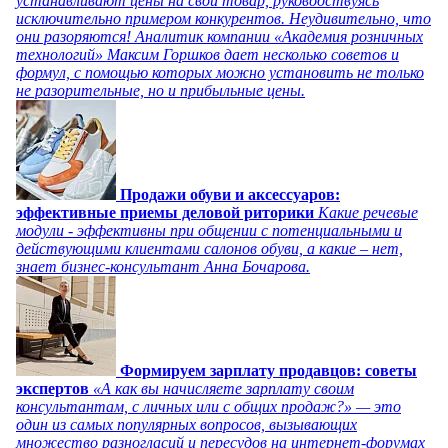
устанавливают цены на свой товар, руководствуясь
исключительно примером конкурентов. Неудивительно, что
они разоряются! Аналитик компании «Академия розничных
технологий» Максим Горшков дает несколько советов и
формул, с помощью которых можно установить не только
не разорительные, но и прибыльные цены.
Продажи обуви и аксессуаров:
эффективные приемы деловой риторики
Какие речевые
модули - эффективны при общении с потенциальными и
действующими клиентами салонов обуви, а какие – нет,
знает бизнес-консультант Анна Бочарова.
Формируем зарплату продавцов: советы
экспертов
«А как вы начисляете зарплату своим
консультантам, с личных или с общих продаж?» — это
один из самых популярных вопросов, вызывающих
множество разногласий и пересудов на интернет-форумах