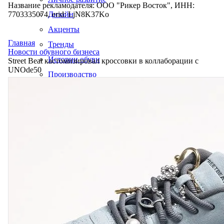
Название рекламодателя: ООО "Рикер Восток", ИНН:
7703335074, erid: LjN8K37Ko
Дизайн
Акценты
Главная
Тренды
Новости обувного бизнеса
Истории обуви
Street Beat кастомизировал кроссовки в коллаборации с
UNOde50
Производство