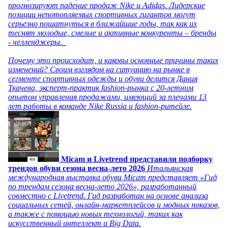
прогнозируют падение продаж Nike и Adidas. Лидерские
позиции непотопляемых спортивных гигантов могут
серьезно пошатнуться в ближайшие годы, так как их
теснят молодые, смелые и активные конкуренты – бренды
- челленджеры.
Почему это происходит, и каковы основные причины таких
изменений? Своим взглядом на ситуацию на рынке в
сегменте спортивных одежды и обуви делится Дания
Ткачева, эксперт-практик fashion-рынка с 20-летним
опытом управления продажами, имеющий за плечами 13
лет работы в команде Nike Russia и fashion-ритейле.
Micam и Livetrend представили подборку
трендов обуви сезона весна-лето 2026
Итальянская
международная выставка обуви Micam представляет «Гид
по трендам сезона весна-лето 2026», разработанный
совместно с Livetrend. Гид разработан на основе анализа
социальных сетей, онлайн-маркетплейсов и модных показов,
а также с помощью новых технологий, таких как
искусственный интеллект и Big Data.