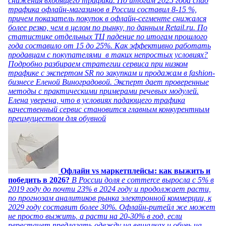
снижения входящего трафика. По итогам 2025 года спад
трафика офлайн-магазинов в России составил 8-15 %,
причем показатель покупок в офлайн-сегменте снижался
более резко, чем в целом по рынку, по данным Retail.ru. По
статистике отдельных ТЦ падение по итогам прошлого
года составило от 15 до 25%. Как эффективно работать
продавцам с покупателями в таких непростых условиях?
Подробно разбираем стратегии сервиса при низком
трафике с экспертом SR по закупкам и продажам в fashion-
бизнесе Еленой Виноградовой. Эксперт дает проверенные
методы с практическими примерами речевых модулей.
Елена уверена, что в условиях падающего трафика
качественный сервис становится главным конкурентным
преимуществом для обувной
Офлайн vs маркетплейсы: как выжить и
победить в 2026?
В России доля e commerce выросла с 5% в
2019 году до почти 23% в 2024 году и продолжает расти,
по прогнозам аналитиков рынка электронной коммерции, к
2029 году составит более 30%. Офлайн-ритейл же может
не просто выжить, а расти на 20-30% в год, если
перестанет предлагать одежду на вешалках и обувь на