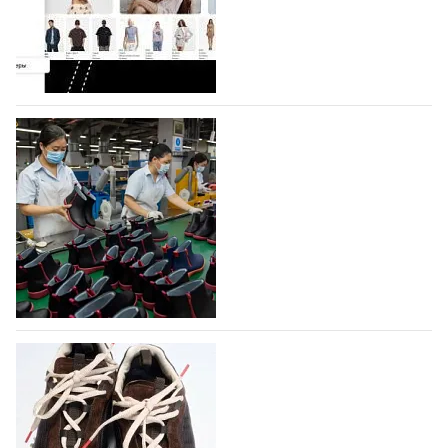
Co., Ltd., основанная в 2011 году и расположенная в
Гуанчжоу, столице моды Китая, является
профессиональной обувной компанией,
объединяющей разработку, производство и…
07.08.2026
651
На платформе Lamoda - новый раздел и
условия продвижения локальных
дизайнерских марок
Российский маркетплейс Lamoda решил обновить
раздел для продажи продукции локальных
дизайнерских марок одежды, обуви и аксессуаров.
Бренды также получат маркетинговую…
06.08.2026
832
Объем мирового производства обуви в
2025 году практически не увеличился
В 2025 году мировое производство обуви