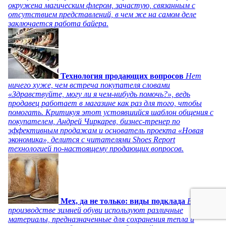
окружена магическим флером, зачастую, связанным с
отсутствием представлений, в чем же на самом деле
заключается работа байера.
Технология продающих вопросов
Нет
ничего хуже, чем встреча покупателя словами
«Здравствуйте, могу ли я чем-нибудь помочь?», ведь
продавец работает в магазине как раз для того, чтобы
помогать. Критикуя этот устоявшийся шаблон общения с
покупателем, Андрей Чиркарев, бизнес-тренер по
эффективным продажам и основатель проекта «Новая
экономика», делится с читателями Shoes Report
технологией по-настоящему продающих вопросов.
Мех, да не только: виды подклада
В
производстве зимней обуви используют различные
материалы, предназначенные для сохранения тепла и