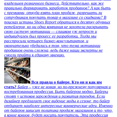
владельцев розничного бизнеса. Действительно, как же
правильно формировать заработок продавцов? А как быть
с премиями, откуда взять план продаж, разрешать ли
сотрудникам покупать товар в магазине со скидками? В
поисках истины Shoes Report обратился к десятку обувных
ретейлеров, но ни одна компания не захотела раскрывать
свою систему мотивации — слишком уж непрост и
индивидуален был процесс ее разработки. Тогда мы
расспросили четырех бизнес-консультантов, и
окончательно убедились в том, что тема мотивации
продавцов очень сложна, ведь даже наши эксперты не
смогли прийти к единому мнению.
Вся правда о байере. Кто он и как им
стать?
Байер – уже не новая, но по-прежнему популярная и
востребованная профессия. Быть байером модно. Байеры
стоят у истоков зарождения и развития трендов. Если
дизайнер предлагает свое видение моды в сезоне, то байер
отбирает наиболее интересные коммерческие идеи. Именно
от байеров зависит политика продаж магазинов и то, что,
в конце концов, будет носить покупатель. Эта профессия