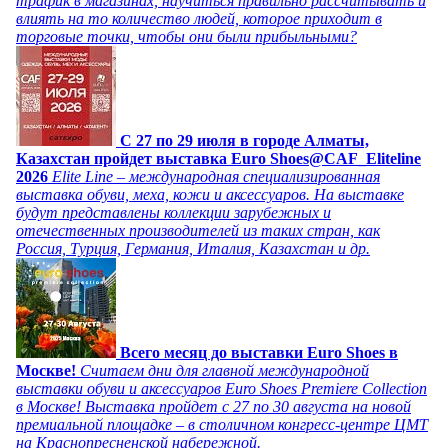
трафик в магазинах, научиться правильно рассчитывать и
влиять на то количество людей, которое приходит в
торговые точки, чтобы они были прибыльными?
C 27 по 29 июля в городе Алматы,
Казахстан пройдет выставка Euro Shoes@CAF_Eliteline
2026
Elite Line – международная специализированная
выставка обуви, меха, кожи и аксессуаров. На выставке
будут представлены коллекции зарубежных и
отечественных производителей из таких стран, как
Россия, Турция, Германия, Италия, Казахстан и др.
Всего месяц до выставки Euro Shoes в
Москве!
Считаем дни для главной международной
выставки обуви и аксессуаров Euro Shoes Premiere Collection
в Москве! Выставка пройдет с 27 по 30 августа на новой
премиальной площадке – в столичном конгресс-центре ЦМТ
на Краснопресненской набережной.