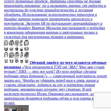
успеху розничных продаж. Витрины способны не только
привлекать внимание, но и вызывать эмоции: от радости и
ностальгии до чувства принадлежности и желания
обладать. Использование психологических триггеров в
дизайне витрин помогает превратить прохожего в
покупателя. Эксперт SR по визуальному мерчандайзингу и
ритейл-дизайну Виктор Малыгин рассказывает о подходах
в концепции оформления витрин и актуальных темах и
сюжетах для презентации товара в витринах.
Обувной ликбез: из чего делаются обувные
подошвы
«Чем отличается ТЭП от ЭВА? Что мне сулит
тунит? ПВХ — это же клей? Из чего вообще сделана
подошва этих ботинок?» — современный покупатель хочет
знать все. Чтобы не ударить перед ним в грязь лицом и
суметь объяснить, годится ли ему в подметки такая
подошва, внимательно изучите эту статью. В ней
инженер-технолог Игорь Окороков рассказывает, из каких
материалов делаются подошвы обуви и чем хорош каждый
из них.