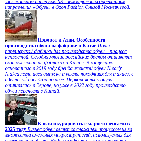
эксклюзивном интервью SR с коммерческим директором
направления «Обувь» в Ozon Fashion Ольгой Москвичевой.
Поворот к Азии. Особенности
производства обуви на фабрике в Китае
Поиск
партнерской фабрики для производства обуви – процесс
непростой. Сегодня многие российские бренды отшивают
свои коллекции на фабриках в Китае. В концепцию
основанного в 2019 году бренда женской обуви N.early
N.aked легла идея выпуска туфель, походящих для танцев, с
идеальной посадкой по ноге. Первоначально обувь
отшивалась в Европе, но уже в 2022 году производство
обуви перенесли в Китай.
Как конкурировать с маркетплейсами в
2025 году
Бизнес обуви является сложным процессом из-за
множества смежных микростратегий, используемых для
извлечения прибыли. Надо определить, сколько закупить