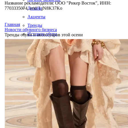
Название рекламодателя: ООО "Рикер Восток", ИНН:
7703335074, erid: LjN8K37Ko
Дизайн
Акценты
Главная
Тренды
Новости обувного бизнеса
Истории обуви
Тренды обуви и аксессуаров этой осени
Производство