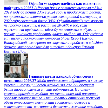
Офлайн vs маркетплейсы: как выжить и
победить в 2026?
В России доля e commerce выросла с 5% в
2019 году до почти 23% в 2024 году и продолжает расти,
по прогнозам аналитиков рынка электронной коммерции, к
2029 году составит более 30%. Офлайн-ритейл же может
не просто выжить, а расти на 20-30% в год, если
перестанет предлагать одежду на вешалках и обувь на
полках, и начнет продавать уникальный опыт. Обсуждаем
эту тему с постоянным автором Shoes Report Еленой
Виноградовой, экспертом по закупкам и продажам в fashion-
бизнесе, автором блога для ритейла и байеров Fashion
Business Blog.
Главные цвета женской обуви сезона
осень-зима 2026/27
Мода продолжает обращаться к языку
чувств. Следующий сезон осень-зима 2026/27 обещает
быть эмоциональным и чуть задумчивым. На смену
яркости приходит глубина, на место показной роскоши -
обволакивающее тепло. Пять главных оттенков женской
обуви отражают именно эти состояния: доверие к
естественности, внимание к фактуре и желание находить