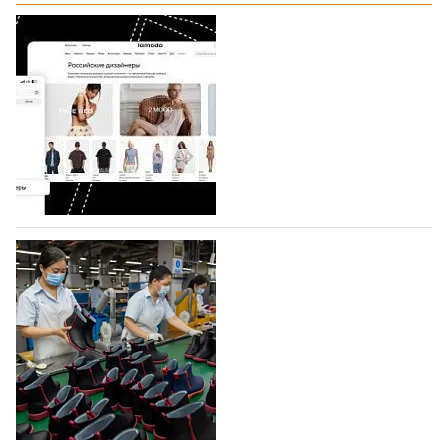
На платформе Lamoda - новый раздел и
условия продвижения локальных
дизайнерских марок
Российский маркетплейс Lamoda решил обновить
раздел для продажи продукции локальных
дизайнерских марок одежды, обуви и аксессуаров.
Бренды также получат маркетинговую…