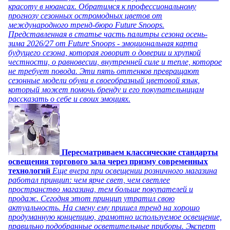
красоту в нюансах. Обратимся к профессиональному
прогнозу сезонных остромодных цветов от
международного тренд-бюро Future Snoops.
Представленная в статье часть палитры сезона осень-
зима 2026/27 от Future Snoops - эмоциональная карта
будущего сезона, которая говорит о доверии и хрупкой
честности, о равновесии, внутренней силе и тепле, которое
не требует повода. Эти пять оттенков превращают
сезонные модели обуви в своеобразный цветовой язык,
который может помочь бренду и его покупательницам
рассказать о себе и своих эмоциях.
Пересматриваем классические стандарты
освещения торгового зала через призму современных
технологий
Еще вчера при освещении розничного магазина
работал принцип: чем ярче свет, чем светлее
пространство магазина, тем больше покупателей и
продаж. Сегодня этот принцип утратил свою
актуальность. На смену ему пришел тренд на хорошо
продуманную концепцию, грамотно используемое освещение,
правильно подобранные осветительные приборы. Эксперт