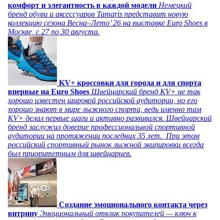
комфорт и элегантность в каждой модели
Немецкий
бренд обуви и аксессуаров Tamaris представит новую
коллекцию сезона Весна–Лето’ 26 на выставке Euro Shoes в
Москве, с 27 по 30 августа.
KV+ кроссовки для города и для спорта
впервые на Euro Shoes
Швейцарский бренд KV+ не так
хорошо известен широкой российской аудитории, но его
хорошо знают в мире лыжного спорта, ведь именно там
KV+ делал первые шаги и активно развивался. Швейцарский
бренд заслужил доверие профессиональной спортивной
аудитории на протяжении последних 35 лет. При этом
российский спортивный рынок лыжной экипировки всегда
был приоритетным для швейцарцев.
Создание эмоционального контакта через
витрину
Эмоциональный отклик покупателей — ключ к