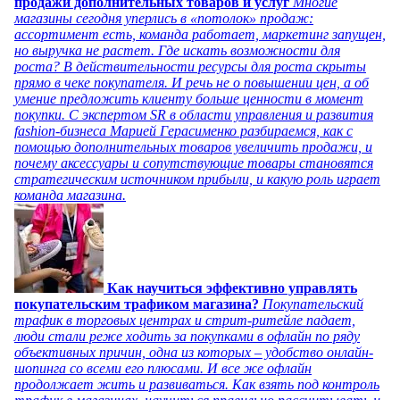
продажи дополнительных товаров и услуг
Многие
магазины сегодня уперлись в «потолок» продаж:
ассортимент есть, команда работает, маркетинг запущен,
но выручка не растет. Где искать возможности для
роста? В действительности ресурсы для роста скрыты
прямо в чеке покупателя. И речь не о повышении цен, а об
умение предложить клиенту больше ценности в момент
покупки. С экспертом SR в области управления и развития
fashion-бизнеса Марией Герасименко разбираемся, как с
помощью дополнительных товаров увеличить продажи, и
почему аксессуары и сопутствующие товары становятся
стратегическим источником прибыли, и какую роль играет
команда магазина.
Как научиться эффективно управлять
покупательским трафиком магазина?
Покупательский
трафик в торговых центрах и стрит-ритейле падает,
люди стали реже ходить за покупками в офлайн по ряду
объективных причин, одна из которых – удобство онлайн-
шопинга со всеми его плюсами. И все же офлайн
продолжает жить и развиваться. Как взять под контроль