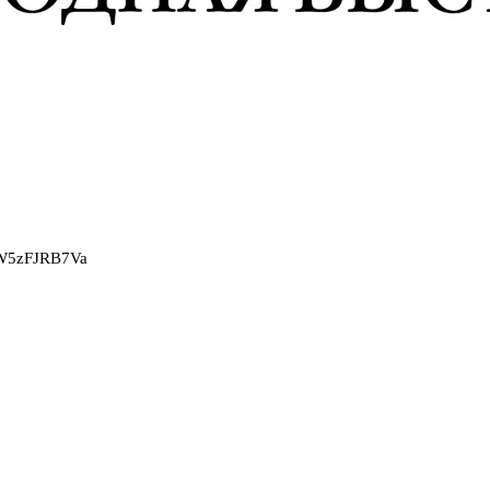
2W5zFJRB7Va