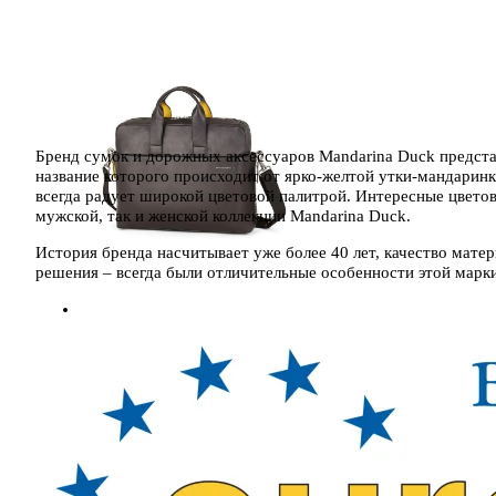
Бренд сумок и дорожных аксессуаров Mandarina Duck предста
название которого происходит от ярко-желтой утки-мандаринки
всегда радует широкой цветовой палитрой. Интересные цветов
мужской, так и женской коллекции Mandarina Duck.
История бренда насчитывает уже более 40 лет, качество мате
решения – всегда были отличительные особенности этой марки