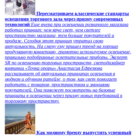
Пересматриваем классические стандарты
освещения торгового зала через призму современных
технологий
Еще вчера при освещении розничного магазина
работал принцип: чем ярче свет, чем светлее
пространство магазина, тем больше покупателей и
продаж. Сегодня этот принцип утратил свою
актуальность. На смену ему пришел тренд на хорошо
продуманную концепцию, грамотно используемое освещение,
правильно подобранные осветительные приборы. Эксперт
SR по освещению торговых пространств, светодизайнер
компании «Точка опоры» Анастасия Ефремова
рассказывает об актуальных принципах освещения в
модном и обувном ритейле, о том, как свет помогает
работать с товаром, пространством и эмоциями
покупателей. Она поможет посмотреть на базовые
принципы в освещении через призму новых требований к
торговому пространству.
Как модному бренду выпустить успешный