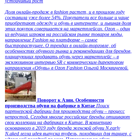
устойчивый рост
Доля онлайн-продаж в fashion растет, и в прошлом году
составила уже более 54%. Покупатели все больше и чаще
приобретают одежду и обувь в интернете, и львиная доля
этих покупок совершается на маркетплейсах. Ozon – один
из ведущих игроков на российском рынке товаров моды,
направление Fashion на платформе – самое
быстрорастущее. О трендах в онлайн-торговле, об
особенностях обувного рынка и рекомендациях для брендов,
планирующих продавать обувь через маркетплейс – в
эксклюзивном интервью SR с коммерческим директором
направления «Обувь» в Ozon Fashion Ольгой Москвичевой.
Поворот к Азии. Особенности
производства обуви на фабрике в Китае
Поиск
партнерской фабрики для производства обуви – процесс
непростой. Сегодня многие российские бренды отшивают
свои коллекции на фабриках в Китае. В концепцию
основанного в 2019 году бренда женской обуви N.early
N.aked легла идея выпуска туфель, походящих для танцев, с