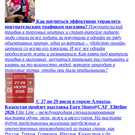
Как научиться эффективно управлять
покупательским трафиком магазина?
Покупательский
трафик в торговых центрах и стрит-ритейле падает,
люди стали реже ходить за покупками в офлайн по ряду
объективных причин, одна из которых – удобство онлайн-
шопинга со всеми его плюсами. И все же офлайн
продолжает жить и развиваться. Как взять под контроль
трафик в магазинах, научиться правильно рассчитывать и
влиять на то количество людей, которое приходит в
торговые точки, чтобы они были прибыльными?
C 27 по 29 июля в городе Алматы,
Казахстан пройдет выставка Euro Shoes@CAF_Eliteline
2026
Elite Line – международная специализированная
выставка обуви, меха, кожи и аксессуаров. На выставке
будут представлены коллекции зарубежных и
отечественных производителей из таких стран, как
Россия, Турция, Германия, Италия, Казахстан и др.