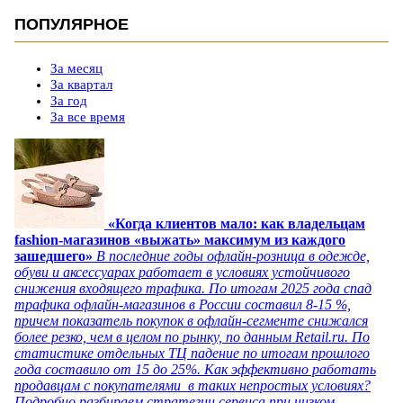
ПОПУЛЯРНОЕ
За месяц
За квартал
За год
За все время
«Когда клиентов мало: как владельцам
fashion-магазинов «выжать» максимум из каждого
зашедшего»
В последние годы офлайн-розница в одежде,
обуви и аксессуарах работает в условиях устойчивого
снижения входящего трафика. По итогам 2025 года спад
трафика офлайн-магазинов в России составил 8-15 %,
причем показатель покупок в офлайн-сегменте снижался
более резко, чем в целом по рынку, по данным Retail.ru. По
статистике отдельных ТЦ падение по итогам прошлого
года составило от 15 до 25%. Как эффективно работать
продавцам с покупателями в таких непростых условиях?
Подробно разбираем стратегии сервиса при низком