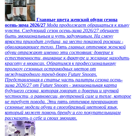
Главные цвета женской обуви сезона
осень-зима 2026/27
Мода продолжает обращаться к языку
чувств. Следующий сезон осень-зима 2026/27 обещает
быть эмоциональным и чуть задумчивым. На смену
яркости приходит глубина, на место показной роскоши -
обволакивающее тепло. Пять главных оттенков женской
обуви отражают именно эти состояния: доверие к
естественности, внимание к фактуре и желание находить
красоту в нюансах. Обратимся к профессиональному
прогнозу сезонных остромодных цветов от
международного тренд-бюро Future Snoops.
Представленная в статье часть палитры сезона осень-
зима 2026/27 от Future Snoops - эмоциональная карта
будущего сезона, которая говорит о доверии и хрупкой
честности, о равновесии, внутренней силе и тепле, которое
не требует повода. Эти пять оттенков превращают
сезонные модели обуви в своеобразный цветовой язык,
который может помочь бренду и его покупательницам
рассказать о себе и своих эмоциях.