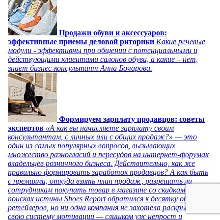
Продажи обуви и аксессуаров:
эффективные приемы деловой риторики
Какие речевые
модули - эффективны при общении с потенциальными и
действующими клиентами салонов обуви, а какие – нет,
знает бизнес-консультант Анна Бочарова.
Формируем зарплату продавцов: советы
экспертов
«А как вы начисляете зарплату своим
консультантам, с личных или с общих продаж?» — это
один из самых популярных вопросов, вызывающих
множество разногласий и пересудов на интернет-форумах
владельцев розничного бизнеса. Действительно, как же
правильно формировать заработок продавцов? А как быть
с премиями, откуда взять план продаж, разрешать ли
сотрудникам покупать товар в магазине со скидками? В
поисках истины Shoes Report обратился к десятку обувных
ретейлеров, но ни одна компания не захотела раскрывать
свою систему мотивации — слишком уж непрост и