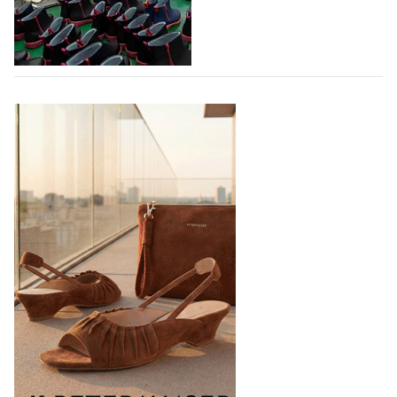
раздел для продажи продукции локальных
дизайнерских марок одежды, обуви и аксессуаров.
Бренды также получат маркетинговую…
06.08.2026
947
Объем мирового производства обуви в
2025 году практически не увеличился
В 2025 году мировое производство обуви
практически не изменилось, зафиксировав
незначительный рост на 0,1% до 24,6 млрд пар, -
данные опубликованы в аналитическом вестнике
«Всемирный ежегодник обуви 2026», Португальской
ассоциацией…
06.08.2026
1014