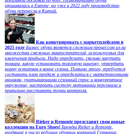
идеальной посадкой по ноге. Первоначально обувь
отшивалась в Европе, но уже в 2022 году производство
обуви перенесли в Китай.
Как конкурировать с маркетплейсами в
2025 году
Бизнес обуви является сложным процессом из-за
множества смежных микростратегий, используемых для
извлечения прибыли. Надо определить, сколько закупить
товара, какую установить торговую наценку, утвердить
норму остатков в конце сезона. Помимо этого, требуется
составить план продаж и определиться с маркетинговыми
акциями, учитывающими сезонный спрос и конкурентное
окружение, настроить систему мотивации персонала и
правильно расставить точки контроля.
Rieker и Remonte представят свои новые
коллекции на Euro Shoes!
Бренды Rieker и Remonte,
входящие в число ведущих обувных компаний Германии,