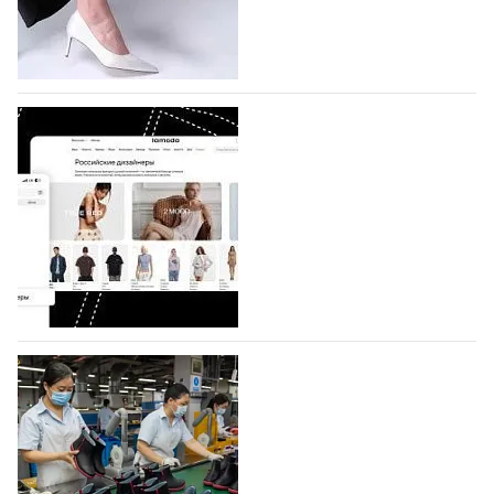
по 1 октября, уже подано 1047 заявок. Примерно
половину из них (494) прислали дизайнеры,
коллекции которых не были представлены в…
07.08.2026
884
BALLINA представит свои новинки на Euro
Shoes
Компания BALLINA Guangzhou Lihuang Footwear
Co., Ltd., основанная в 2011 году и расположенная в
Гуанчжоу, столице моды Китая, является
профессиональной обувной компанией,
объединяющей разработку, производство и…
07.08.2026
753
На платформе Lamoda - новый раздел и
условия продвижения локальных
дизайнерских марок
Российский маркетплейс Lamoda решил обновить