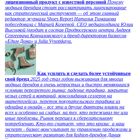
лицензионный продукт с известной персоной
Почему
модным брендам стоит рассматривать лицензирование
как стратегический инструмент — об этом главный
редактор журнала Shoes Report Наталья Тимашова
побеседовала с Марией Козеевой, СЕО медиахолдинга Юлии
Высоцкой (входит в состав Продюсерского центра Андрея
Сергеевича Кончаловского) и бренд-директором бизнесов
«Едим Дома» и Julia Vysotskaya.
Как усилить и сделать более устойчивым
свой бренд
2025 год стал годом выживания для многих
модных брендов в очень непростых и быстро меняющихся
условиях перегретого рынка: падение трафика, закрытие
целых сетей и компаний, консолидация селлеров на
маркетплейсах, переток покупательского трафика из
офлайна в онлайн – все эти и другие факторы влияли на
всех и особенно на слабых, на тех, кто переживал те или
иные проблемы. Рынок перешел к сберегательному
потреблению. Кто-то считает, что это кризис, а наш
эксперт - бизнес-консультант по управлению продажами и
стратегическому развитию для fashion-брендов Дания