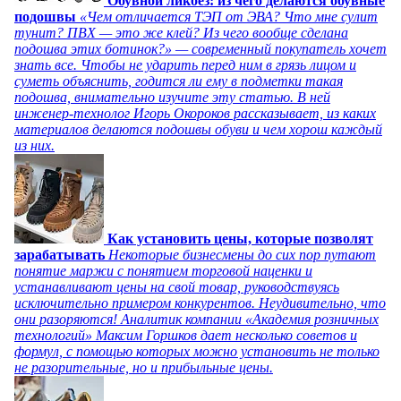
Обувной ликбез: из чего делаются обувные
подошвы
«Чем отличается ТЭП от ЭВА? Что мне сулит
тунит? ПВХ — это же клей? Из чего вообще сделана
подошва этих ботинок?» — современный покупатель хочет
знать все. Чтобы не ударить перед ним в грязь лицом и
суметь объяснить, годится ли ему в подметки такая
подошва, внимательно изучите эту статью. В ней
инженер-технолог Игорь Окороков рассказывает, из каких
материалов делаются подошвы обуви и чем хорош каждый
из них.
Как установить цены, которые позволят
зарабатывать
Некоторые бизнесмены до сих пор путают
понятие маржи с понятием торговой наценки и
устанавливают цены на свой товар, руководствуясь
исключительно примером конкурентов. Неудивительно, что
они разоряются! Аналитик компании «Академия розничных
технологий» Максим Горшков дает несколько советов и
формул, с помощью которых можно установить не только
не разорительные, но и прибыльные цены.