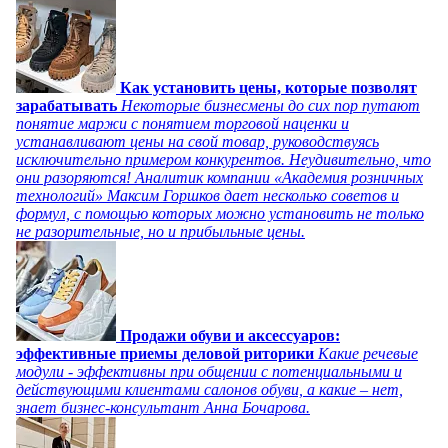
Как установить цены, которые позволят
зарабатывать
Некоторые бизнесмены до сих пор путают
понятие маржи с понятием торговой наценки и
устанавливают цены на свой товар, руководствуясь
исключительно примером конкурентов. Неудивительно, что
они разоряются! Аналитик компании «Академия розничных
технологий» Максим Горшков дает несколько советов и
формул, с помощью которых можно установить не только
не разорительные, но и прибыльные цены.
Продажи обуви и аксессуаров:
эффективные приемы деловой риторики
Какие речевые
модули - эффективны при общении с потенциальными и
действующими клиентами салонов обуви, а какие – нет,
знает бизнес-консультант Анна Бочарова.