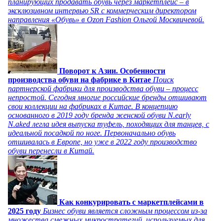
планирующих продавать обувь через маркетплейс – в
эксклюзивном интервью SR с коммерческим директором
направления «Обувь» в Ozon Fashion Ольгой Москвичевой.
Поворот к Азии. Особенности
производства обуви на фабрике в Китае
Поиск
партнерской фабрики для производства обуви – процесс
непростой. Сегодня многие российские бренды отшивают
свои коллекции на фабриках в Китае. В концепцию
основанного в 2019 году бренда женской обуви N.early
N.aked легла идея выпуска туфель, походящих для танцев, с
идеальной посадкой по ноге. Первоначально обувь
отшивалась в Европе, но уже в 2022 году производство
обуви перенесли в Китай.
Как конкурировать с маркетплейсами в
2025 году
Бизнес обуви является сложным процессом из-за
множества смежных микростратегий, используемых для