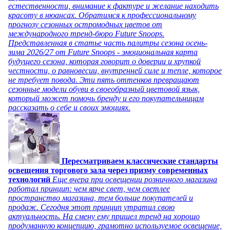
естественности, внимание к фактуре и желание находить
красоту в нюансах. Обратимся к профессиональному
прогнозу сезонных остромодных цветов от
международного тренд-бюро Future Snoops.
Представленная в статье часть палитры сезона осень-
зима 2026/27 от Future Snoops - эмоциональная карта
будущего сезона, которая говорит о доверии и хрупкой
честности, о равновесии, внутренней силе и тепле, которое
не требует повода. Эти пять оттенков превращают
сезонные модели обуви в своеобразный цветовой язык,
который может помочь бренду и его покупательницам
рассказать о себе и своих эмоциях.
Пересматриваем классические стандарты
освещения торгового зала через призму современных
технологий
Еще вчера при освещении розничного магазина
работал принцип: чем ярче свет, чем светлее
пространство магазина, тем больше покупателей и
продаж. Сегодня этот принцип утратил свою
актуальность. На смену ему пришел тренд на хорошо
продуманную концепцию, грамотно используемое освещение,