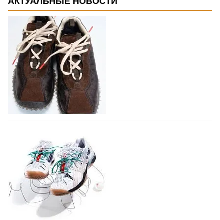
АКТУАЛЬНЫЕ НОВОСТИ
Miu Miu в сезоне Осень-Зима 2026
перевыпустил свой хит - кроссовки
Bubble
Популярный силуэт бренда,1999 года выпуска,
соответствует сегодняшнему тренду на
сникерины (гибридный вариант балеток и