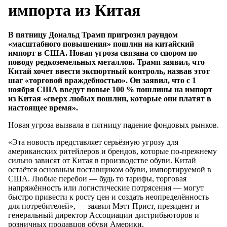
импорта из Китая
В пятницу Дональд Трамп пригрозил раундом
«масштабного повышения» пошлин на китайский
импорт в США. Новая угроза связана со спором по
поводу редкоземельных металлов. Трамп заявил, что
Китай хочет ввести экспортный контроль, назвав этот
шаг «торговой враждебностью». Он заявил, что с 1
ноября США введут новые 100 % пошлины на импорт
из Китая «сверх любых пошлин, которые они платят в
настоящее время».
Новая угроза вызвала в пятницу падение фондовых рынков.
«Эта новость представляет серьёзную угрозу для
американских ритейлеров и брендов, которые по-прежнему
сильно зависят от Китая в производстве обуви. Китай
остаётся основным поставщиком обуви, импортируемой в
США. Любые перебои — будь то тарифы, торговая
напряжённость или логистические потрясения — могут
быстро привести к росту цен и создать неопределённость
для потребителей», — заявил Мэтт Прист, президент и
генеральный директор Ассоциации дистрибьюторов и
розничных продавцов обуви Америки.