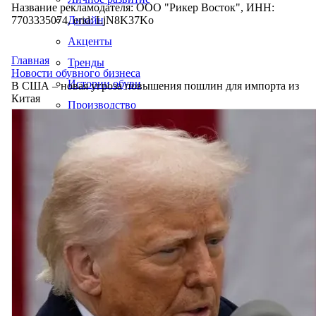
Название рекламодателя: ООО "Рикер Восток", ИНН:
7703335074, erid: LjN8K37Ko
Дизайн
Акценты
Главная
Тренды
Новости обувного бизнеса
Истории обуви
В США – новая угроза повышения пошлин для импорта из
Китая
Производство