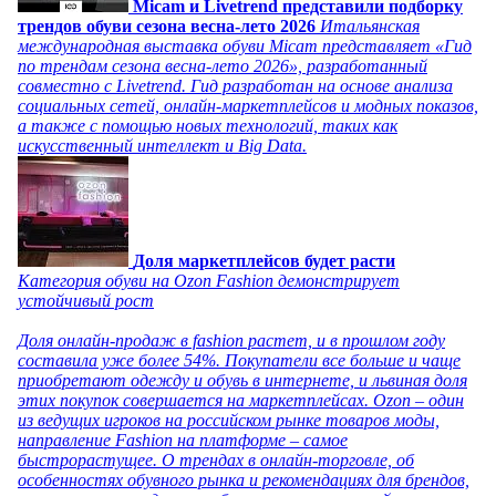
Micam и Livetrend представили подборку
трендов обуви сезона весна-лето 2026
Итальянская
международная выставка обуви Micam представляет «Гид
по трендам сезона весна-лето 2026», разработанный
совместно с Livetrend. Гид разработан на основе анализа
социальных сетей, онлайн-маркетплейсов и модных показов,
а также с помощью новых технологий, таких как
искусственный интеллект и Big Data.
Доля маркетплейсов будет расти
Категория обуви на Ozon Fashion демонстрирует
устойчивый рост
Доля онлайн-продаж в fashion растет, и в прошлом году
составила уже более 54%. Покупатели все больше и чаще
приобретают одежду и обувь в интернете, и львиная доля
этих покупок совершается на маркетплейсах. Ozon – один
из ведущих игроков на российском рынке товаров моды,
направление Fashion на платформе – самое
быстрорастущее. О трендах в онлайн-торговле, об
особенностях обувного рынка и рекомендациях для брендов,