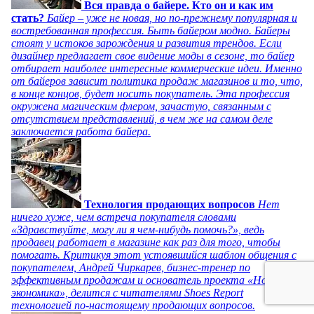
Вся правда о байере. Кто он и как им
стать?
Байер – уже не новая, но по-прежнему популярная и
востребованная профессия. Быть байером модно. Байеры
стоят у истоков зарождения и развития трендов. Если
дизайнер предлагает свое видение моды в сезоне, то байер
отбирает наиболее интересные коммерческие идеи. Именно
от байеров зависит политика продаж магазинов и то, что,
в конце концов, будет носить покупатель. Эта профессия
окружена магическим флером, зачастую, связанным с
отсутствием представлений, в чем же на самом деле
заключается работа байера.
Технология продающих вопросов
Нет
ничего хуже, чем встреча покупателя словами
«Здравствуйте, могу ли я чем-нибудь помочь?», ведь
продавец работает в магазине как раз для того, чтобы
помогать. Критикуя этот устоявшийся шаблон общения с
покупателем, Андрей Чиркарев, бизнес-тренер по
эффективным продажам и основатель проекта «Новая
экономика», делится с читателями Shoes Report
технологией по-настоящему продающих вопросов.