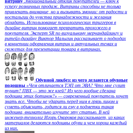
витрину
Эмоциональный отклик покупателей — ключ к
успеху розничных продаж. Витрины способны не только
привлекать внимание, но и вызывать эмоции: от радости и
ностальгии до чувства принадлежности и желания
обладать. Использование психологических триггеров в
дизайне витрин помогает превратить прохожего в
покупателя. Эксперт SR по визуальному мерчандайзингу и
ритейл-дизайну Виктор Малыгин рассказывает о подходах
в концепции оформления витрин и актуальных темах и
сюжетах для презентации товара в витринах.
Обувной ликбез: из чего делаются обувные
подошвы
«Чем отличается ТЭП от ЭВА? Что мне сулит
тунит? ПВХ — это же клей? Из чего вообще сделана
подошва этих ботинок?» — современный покупатель хочет
знать все. Чтобы не ударить перед ним в грязь лицом и
суметь объяснить, годится ли ему в подметки такая
подошва, внимательно изучите эту статью. В ней
инженер-технолог Игорь Окороков рассказывает, из каких
материалов делаются подошвы обуви и чем хорош каждый
из них.