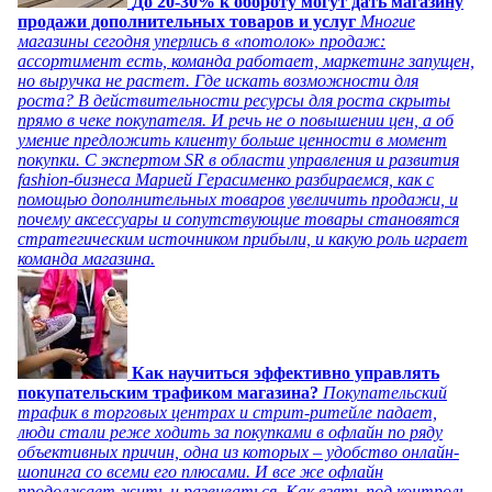
До 20-30% к обороту могут дать магазину
продажи дополнительных товаров и услуг
Многие
магазины сегодня уперлись в «потолок» продаж:
ассортимент есть, команда работает, маркетинг запущен,
но выручка не растет. Где искать возможности для
роста? В действительности ресурсы для роста скрыты
прямо в чеке покупателя. И речь не о повышении цен, а об
умение предложить клиенту больше ценности в момент
покупки. С экспертом SR в области управления и развития
fashion-бизнеса Марией Герасименко разбираемся, как с
помощью дополнительных товаров увеличить продажи, и
почему аксессуары и сопутствующие товары становятся
стратегическим источником прибыли, и какую роль играет
команда магазина.
Как научиться эффективно управлять
покупательским трафиком магазина?
Покупательский
трафик в торговых центрах и стрит-ритейле падает,
люди стали реже ходить за покупками в офлайн по ряду
объективных причин, одна из которых – удобство онлайн-
шопинга со всеми его плюсами. И все же офлайн
продолжает жить и развиваться. Как взять под контроль