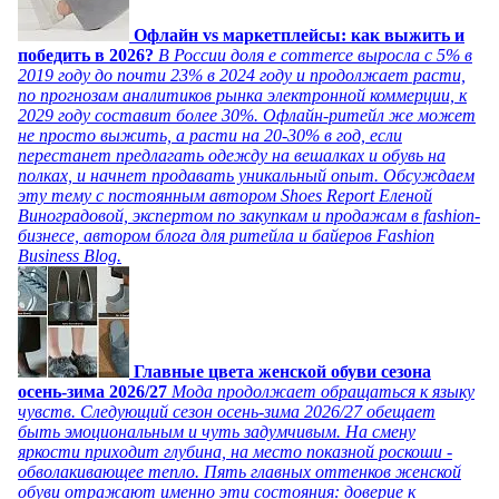
Офлайн vs маркетплейсы: как выжить и
победить в 2026?
В России доля e commerce выросла с 5% в
2019 году до почти 23% в 2024 году и продолжает расти,
по прогнозам аналитиков рынка электронной коммерции, к
2029 году составит более 30%. Офлайн-ритейл же может
не просто выжить, а расти на 20-30% в год, если
перестанет предлагать одежду на вешалках и обувь на
полках, и начнет продавать уникальный опыт. Обсуждаем
эту тему с постоянным автором Shoes Report Еленой
Виноградовой, экспертом по закупкам и продажам в fashion-
бизнесе, автором блога для ритейла и байеров Fashion
Business Blog.
Главные цвета женской обуви сезона
осень-зима 2026/27
Мода продолжает обращаться к языку
чувств. Следующий сезон осень-зима 2026/27 обещает
быть эмоциональным и чуть задумчивым. На смену
яркости приходит глубина, на место показной роскоши -
обволакивающее тепло. Пять главных оттенков женской
обуви отражают именно эти состояния: доверие к