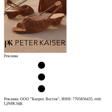
Юбилейная коллекция Весна–Лето 2027 открывает
не просто новый сезон, а…
04.08.2026
543
Реклама
Реклама: ООО "Каприс Восток", ИНН: 7705856435, erid:
LjN8K34jk