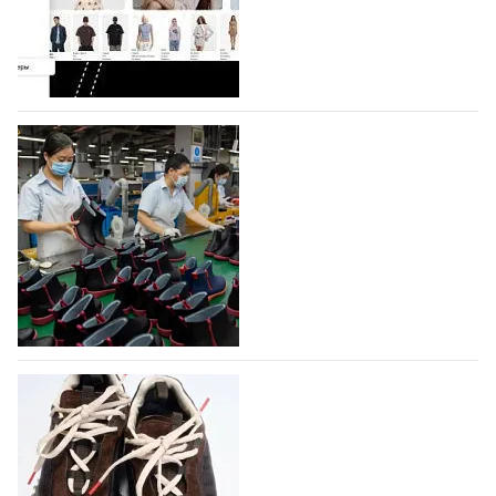
Гуанчжоу, столице моды Китая, является
профессиональной обувной компанией,
объединяющей разработку, производство и…
07.08.2026
490
На платформе Lamoda - новый раздел и
условия продвижения локальных
дизайнерских марок
Российский маркетплейс Lamoda решил обновить
раздел для продажи продукции локальных
дизайнерских марок одежды, обуви и аксессуаров.
Бренды также получат маркетинговую…
06.08.2026
657
Объем мирового производства обуви в
2025 году практически не увеличился
В 2025 году мировое производство обуви