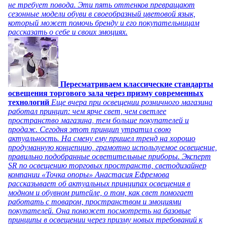
не требует повода. Эти пять оттенков превращают
сезонные модели обуви в своеобразный цветовой язык,
который может помочь бренду и его покупательницам
рассказать о себе и своих эмоциях.
Пересматриваем классические стандарты
освещения торгового зала через призму современных
технологий
Еще вчера при освещении розничного магазина
работал принцип: чем ярче свет, чем светлее
пространство магазина, тем больше покупателей и
продаж. Сегодня этот принцип утратил свою
актуальность. На смену ему пришел тренд на хорошо
продуманную концепцию, грамотно используемое освещение,
правильно подобранные осветительные приборы. Эксперт
SR по освещению торговых пространств, светодизайнер
компании «Точка опоры» Анастасия Ефремова
рассказывает об актуальных принципах освещения в
модном и обувном ритейле, о том, как свет помогает
работать с товаром, пространством и эмоциями
покупателей. Она поможет посмотреть на базовые
принципы в освещении через призму новых требований к