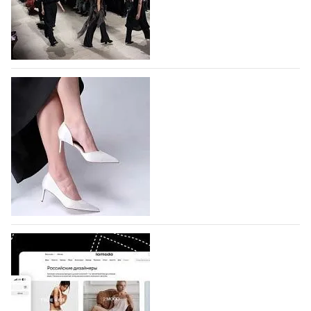
На участие в Московской неделе моды
подано 1047 заявок
На участие в седьмой Московской неделе моды,
которая пройдет в российской столице с 26 сентября
по 1 октября, уже подано 1047 заявок. Примерно
половину из них (494) прислали дизайнеры,
коллекции которых не были представлены в…
07.08.2026
631
BALLINA представит свои новинки на Euro
Shoes
Компания BALLINA Guangzhou Lihuang Footwear
Co., Ltd., основанная в 2011 году и расположенная в