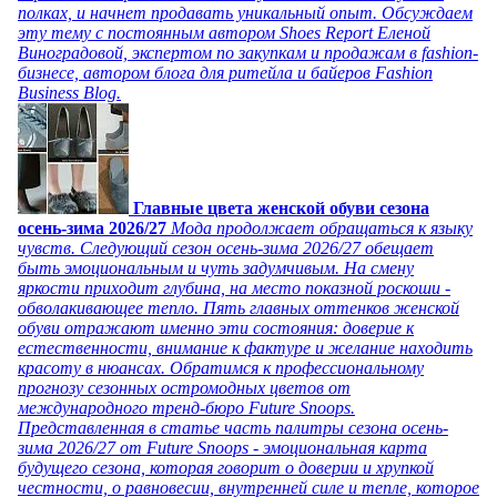
полках, и начнет продавать уникальный опыт. Обсуждаем
эту тему с постоянным автором Shoes Report Еленой
Виноградовой, экспертом по закупкам и продажам в fashion-
бизнесе, автором блога для ритейла и байеров Fashion
Business Blog.
Главные цвета женской обуви сезона
осень-зима 2026/27
Мода продолжает обращаться к языку
чувств. Следующий сезон осень-зима 2026/27 обещает
быть эмоциональным и чуть задумчивым. На смену
яркости приходит глубина, на место показной роскоши -
обволакивающее тепло. Пять главных оттенков женской
обуви отражают именно эти состояния: доверие к
естественности, внимание к фактуре и желание находить
красоту в нюансах. Обратимся к профессиональному
прогнозу сезонных остромодных цветов от
международного тренд-бюро Future Snoops.
Представленная в статье часть палитры сезона осень-
зима 2026/27 от Future Snoops - эмоциональная карта
будущего сезона, которая говорит о доверии и хрупкой
честности, о равновесии, внутренней силе и тепле, которое