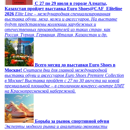
C 27 по 29 июля в городе Алматы,
Казахстан пройдет выставка Euro Shoes@CAF_Eliteline
2026
Elite Line – международная специализированная
выставка обуви, меха, кожи и аксессуаров. На выставке
будут представлены коллекции зарубежных и
отечественных производителей из таких стран, как
Россия, Турция, Германия, Италия, Казахстан и др.
Всего месяц до выставки Euro Shoes в
Москве!
Считаем дни для главной международной
выставки обуви и аксессуаров Euro Shoes Premiere Collection
в Москве! Выставка пройдет с 27 по 30 августа на новой
премиальной площадке – в столичном конгресс-центре ЦМТ
на Краснопресненской набережной.
Борьба за рынок спортивной обуви
Эксперты модного рынка и аналитики-экономисты