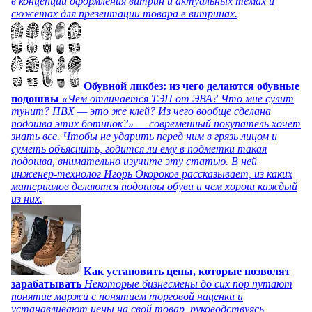
в концепции оформления витрин и актуальных темах и
сюжетах для презентации товара в витринах.
Обувной ликбез: из чего делаются обувные
подошвы
«Чем отличается ТЭП от ЭВА? Что мне сулит
тунит? ПВХ — это же клей? Из чего вообще сделана
подошва этих ботинок?» — современный покупатель хочет
знать все. Чтобы не ударить перед ним в грязь лицом и
суметь объяснить, годится ли ему в подметки такая
подошва, внимательно изучите эту статью. В ней
инженер-технолог Игорь Окороков рассказывает, из каких
материалов делаются подошвы обуви и чем хорош каждый
из них.
Как установить цены, которые позволят
зарабатывать
Некоторые бизнесмены до сих пор путают
понятие маржи с понятием торговой наценки и
устанавливают цены на свой товар, руководствуясь