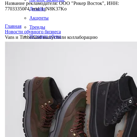
Название рекламодателя: ООО "Рикер Восток", ИНН:
7703335074, erid: LjN8K37Ko
Дизайн
Акценты
Главная
Тренды
Новости обувного бизнеса
Истории обуви
Vans и Timberland выпустили коллаборацию
Производство