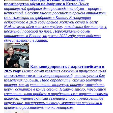
производства обуви на фабрике в Китае
Поиск
партнерской фабрики для производства обуви – процесс
непростой. Сегодня многие российские бренды отшивают
свои коллекции на фабриках в Китае. В концепцию
основанного в 2019 году бренда женской обуви N.early
N.aked легла идея выпуска туфель, походящих для танцев, с
идеальной посадкой по ноге. Первоначально обувь
отшивалась в Европе, но уже в 2022 году производство
обуви перенесли в Китай.
Как конкурировать с маркетплейсами в
2025 году
Бизнес обуви является сложным процессом из-за
множества смежных микростратегий, используемых для
извлечения прибыли. Надо определить, сколько закупить
товара, какую установить торговую наценку, утвердить
норму остатков в конце сезона. Помимо этого, требуется
составить план продаж и определиться с маркетинговыми
акциями, учитывающими сезонный спрос и конкурентное
окружение, настроить систему мотивации персонала и
правильно расставить точки контроля.