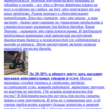
маркетплейсах, переток покупательского трафика из
офлайна в онлайн – все эти и другие факторы влияли на
всех и особенно на слабых, на тех, кто переживал те или
иные проблемы. Рынок перешел к сберегательному
потреблению. Кто-то считает, что это кризис, а наш
эксперт - бизнес-консультант по управлению продажами и
стратегическому развитию для fashion-брендов Дания
Ткачева – называет это взрослением рынка. И предлагает
проблемным компаниям свой авторский инструмент
диагностики бизнеса и возможностей его оздоровления и
выхода из кризиса. Этот инструмент эксперт назвала
пирамидой зрелости бренда.
До 20-30% к обороту могут дать магазину
продажи дополнительных товаров и услуг
Многие
магазины сегодня уперлись в «потолок» продаж:
ассортимент есть, команда работает, маркетинг запущен,
но выручка не растет. Где искать возможности для
роста? В действительности ресурсы для роста скрыты
прямо в чеке покупателя. И речь не о повышении цен, а об
умение предложить клиенту больше ценности в момент
покупки. С экспертом SR в области управления и развития