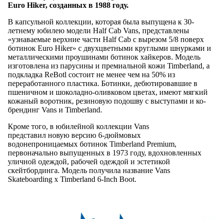
Euro Hiker, созданных в 1988 году.
В капсульной коллекции, которая была выпущена к 30-
летнему юбилею модели Half Cab Vans, представлены
«узнаваемые верхние части Half Cab с вырезом 5/8 поверх
ботинок Euro Hiker» с двухцветными круглыми шнурками и
металлическими проушинами ботинок хайкеров. Модель
изготовлена из парусины и премиальной кожи Timberland, а
подкладка ReBotl состоит не менее чем на 50% из
переработанного пластика. Ботинки, дебютировавшие в
пшеничном и шоколадно-оливковом цветах, имеют мягкий
кожаный воротник, резиновую подошву с выступами и ко-
брендинг Vans и Timberland.
Кроме того, в юбилейной коллекции Vans
представил новую версию 6-дюймовых
водонепроницаемых ботинок Timberland Premium,
первоначально выпущенных в 1973 году, вдохновленных
уличной одеждой, рабочей одеждой и эстетикой
скейтбординга. Модель получила название Vans
Skateboarding x Timberland 6-Inch Boot.