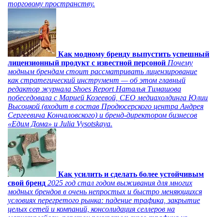
торговому пространству.
Как модному бренду выпустить успешный
лицензионный продукт с известной персоной
Почему
модным брендам стоит рассматривать лицензирование
как стратегический инструмент — об этом главный
редактор журнала Shoes Report Наталья Тимашова
побеседовала с Марией Козеевой, СЕО медиахолдинга Юлии
Высоцкой (входит в состав Продюсерского центра Андрея
Сергеевича Кончаловского) и бренд-директором бизнесов
«Едим Дома» и Julia Vysotskaya.
Как усилить и сделать более устойчивым
свой бренд
2025 год стал годом выживания для многих
модных брендов в очень непростых и быстро меняющихся
условиях перегретого рынка: падение трафика, закрытие
целых сетей и компаний, консолидация селлеров на