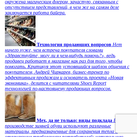
окружена магическим флером, зачастую, связанным с
отсутствием представлений, в чем же на самом деле
заключается работа байера.
Технология продающих вопросов
Нет
ничего хуже, чем встреча покупателя словами
«Здравствуйте, могу ли я чем-нибудь помочь?», ведь
продавец работает в магазине как раз для того, чтобы
помогать. Критикуя этот устоявшийся шаблон общения с
покупателем, Андрей Чиркарев, бизнес-тренер по
эффективным продажам и основатель проекта «Новая
экономика», делится с читателями Shoes Report
технологией по-настоящему продающих вопросов.
Мех, да не только: виды подклада
В
производстве зимней обуви используют различные
материалы, предназначенные для сохранения тепла и
отвечающие требованиям потребителей: натуральную