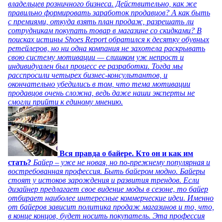
владельцев розничного бизнеса. Действительно, как же
правильно формировать заработок продавцов? А как быть
с премиями, откуда взять план продаж, разрешать ли
сотрудникам покупать товар в магазине со скидками? В
поисках истины Shoes Report обратился к десятку обувных
ретейлеров, но ни одна компания не захотела раскрывать
свою систему мотивации — слишком уж непрост и
индивидуален был процесс ее разработки. Тогда мы
расспросили четырех бизнес-консультантов, и
окончательно убедились в том, что тема мотивации
продавцов очень сложна, ведь даже наши эксперты не
смогли прийти к единому мнению.
Вся правда о байере. Кто он и как им
стать?
Байер – уже не новая, но по-прежнему популярная и
востребованная профессия. Быть байером модно. Байеры
стоят у истоков зарождения и развития трендов. Если
дизайнер предлагает свое видение моды в сезоне, то байер
отбирает наиболее интересные коммерческие идеи. Именно
от байеров зависит политика продаж магазинов и то, что,
в конце концов, будет носить покупатель. Эта профессия