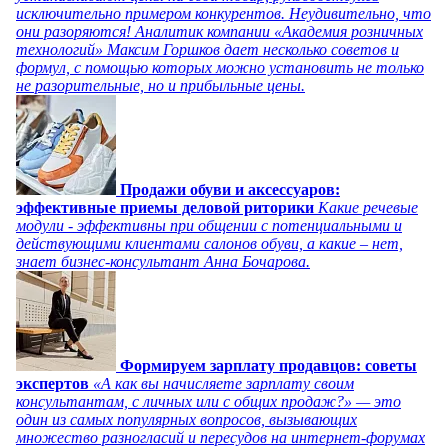
исключительно примером конкурентов. Неудивительно, что
они разоряются! Аналитик компании «Академия розничных
технологий» Максим Горшков дает несколько советов и
формул, с помощью которых можно установить не только
не разорительные, но и прибыльные цены.
Продажи обуви и аксессуаров:
эффективные приемы деловой риторики
Какие речевые
модули - эффективны при общении с потенциальными и
действующими клиентами салонов обуви, а какие – нет,
знает бизнес-консультант Анна Бочарова.
Формируем зарплату продавцов: советы
экспертов
«А как вы начисляете зарплату своим
консультантам, с личных или с общих продаж?» — это
один из самых популярных вопросов, вызывающих
множество разногласий и пересудов на интернет-форумах