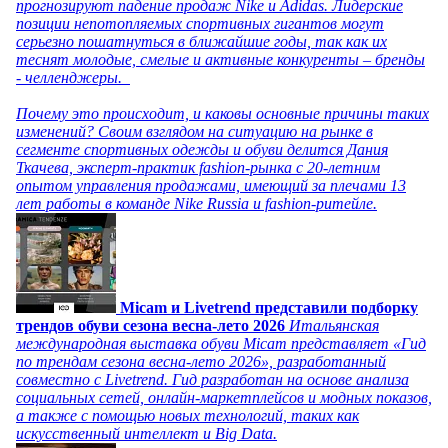
прогнозируют падение продаж Nike и Adidas. Лидерские
позиции непотопляемых спортивных гигантов могут
серьезно пошатнуться в ближайшие годы, так как их
теснят молодые, смелые и активные конкуренты – бренды
- челленджеры.
Почему это происходит, и каковы основные причины таких
изменений? Своим взглядом на ситуацию на рынке в
сегменте спортивных одежды и обуви делится Дания
Ткачева, эксперт-практик fashion-рынка с 20-летним
опытом управления продажами, имеющий за плечами 13
лет работы в команде Nike Russia и fashion-ритейле.
Micam и Livetrend представили подборку
трендов обуви сезона весна-лето 2026
Итальянская
международная выставка обуви Micam представляет «Гид
по трендам сезона весна-лето 2026», разработанный
совместно с Livetrend. Гид разработан на основе анализа
социальных сетей, онлайн-маркетплейсов и модных показов,
а также с помощью новых технологий, таких как
искусственный интеллект и Big Data.