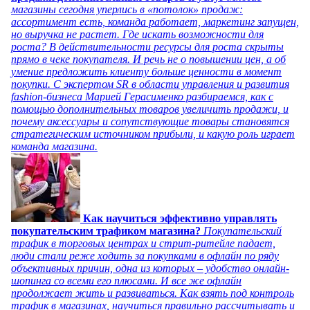
магазины сегодня уперлись в «потолок» продаж:
ассортимент есть, команда работает, маркетинг запущен,
но выручка не растет. Где искать возможности для
роста? В действительности ресурсы для роста скрыты
прямо в чеке покупателя. И речь не о повышении цен, а об
умение предложить клиенту больше ценности в момент
покупки. С экспертом SR в области управления и развития
fashion-бизнеса Марией Герасименко разбираемся, как с
помощью дополнительных товаров увеличить продажи, и
почему аксессуары и сопутствующие товары становятся
стратегическим источником прибыли, и какую роль играет
команда магазина.
Как научиться эффективно управлять
покупательским трафиком магазина?
Покупательский
трафик в торговых центрах и стрит-ритейле падает,
люди стали реже ходить за покупками в офлайн по ряду
объективных причин, одна из которых – удобство онлайн-
шопинга со всеми его плюсами. И все же офлайн
продолжает жить и развиваться. Как взять под контроль
трафик в магазинах, научиться правильно рассчитывать и