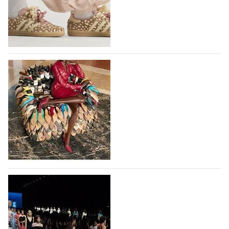
проект, посвященный здоровью,
высокотехнологичным продуктам, стилистическим
исследованиям и итальянскому…
10.08.2026
203
Вышли новые кроссовки Adidas Samba в
принте, имитирующем шкуру оленя
Использование анималистичных принтов в дизайне
кроссовок Adidas Samba началось с выпуска
коллаборации Adidas и Wales Bonner, в 2023 году
немецкий бренд выпустил кроссовки Samba в
леопардовом принте, и они имели…
10.08.2026
779
Итальянская Ferragamo вернулась к
прибыльности в первом полугодии 2026
года