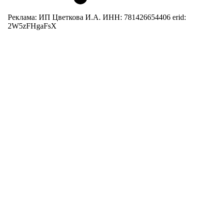
Реклама: ИП Цветкова И.А. ИНН: 781426654406 erid:
2W5zFHgaFsX