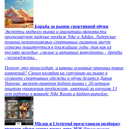
Борьба за рынок спортивной обуви
Эксперты модного рынка и аналитики-экономисты
прогнозируют падение продаж Nike и Adidas. Лидерские
позиции непотопляемых спортивных гигантов могут
серьезно пошатнуться в ближайшие годы, так как их
теснят молодые, смелые и активные конкуренты – бренды
- челленджеры.
Почему это происходит, и каковы основные причины таких
изменений? Своим взглядом на ситуацию на рынке в
сегменте спортивных одежды и обуви делится Дания
Ткачева, эксперт-практик fashion-рынка с 20-летним
опытом управления продажами, имеющий за плечами 13
лет работы в команде Nike Russia и fashion-ритейле.
Micam и Livetrend представили подборку
трендов обуви сезона весна-лето 2026
Итальянская