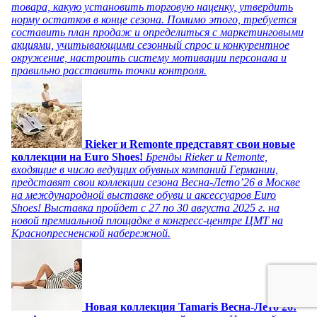
товара, какую установить торговую наценку, утвердить
норму остатков в конце сезона. Помимо этого, требуется
составить план продаж и определиться с маркетинговыми
акциями, учитывающими сезонный спрос и конкурентное
окружение, настроить систему мотивации персонала и
правильно расставить точки контроля.
Rieker и Remonte представят свои новые
коллекции на Euro Shoes!
Бренды Rieker и Remonte,
входящие в число ведущих обувных компаний Германии,
представят свои коллекции сезона Весна-Лето’26 в Москве
на международной выставке обуви и аксессуаров Euro
Shoes! Выставка пройдет c 27 по 30 августа 2025 г. на
новой премиальной площадке в конгресс-центре ЦМТ на
Краснопресненской набережной.
Новая коллекция Tamaris Весна-Лето 26: