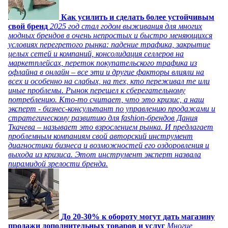
Как усилить и сделать более устойчивым
свой бренд
2025 год стал годом выживания для многих
модных брендов в очень непростых и быстро меняющихся
условиях перегретого рынка: падение трафика, закрытие
целых сетей и компаний, консолидация селлеров на
маркетплейсах, переток покупательского трафика из
офлайна в онлайн – все эти и другие факторы влияли на
всех и особенно на слабых, на тех, кто переживал те или
иные проблемы. Рынок перешел к сберегательному
потреблению. Кто-то считает, что это кризис, а наш
эксперт - бизнес-консультант по управлению продажами и
стратегическому развитию для fashion-брендов Дания
Ткачева – называет это взрослением рынка. И предлагает
проблемным компаниям свой авторский инструмент
диагностики бизнеса и возможностей его оздоровления и
выхода из кризиса. Этот инструмент эксперт назвала
пирамидой зрелости бренда.
До 20-30% к обороту могут дать магазину
продажи дополнительных товаров и услуг
Многие