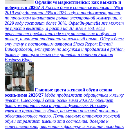
Офлайн vs маркетплейсы: как выжить и
победить в 2026?
В России доля e commerce выросла с 5% в
2019 году до почти 23% в 2024 году и продолжает расти,
по прогнозам аналитиков рынка электронной коммерции, к
2029 году составит более 30%. Офлайн-ритейл же может
не просто выжить, а расти на 20-30% в год, если
перестанет предлагать одежду на вешалках и обувь на
полках, и начнет продавать уникальный опыт. Обсуждаем
эту тему с постоянным автором Shoes Report Еленой
Виноградовой, экспертом по закупкам и продажам в fashion-
бизнесе, автором блога для ритейла и байеров Fashion
Business Blog.
Главные цвета женской обуви сезона
осень-зима 2026/27
Мода продолжает обращаться к языку
чувств. Следующий сезон осень-зима 2026/27 обещает
быть эмоциональным и чуть задумчивым. На смену
яркости приходит глубина, на место показной роскоши -
обволакивающее тепло. Пять главных оттенков женской
обуви отражают именно эти состояния: доверие к
естественности, внимание к фактуре и желание находить