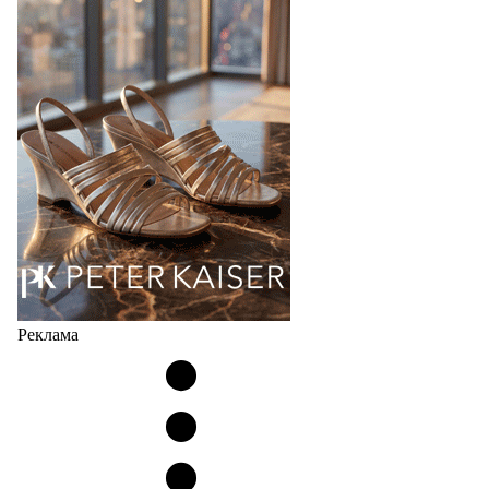
Co., Ltd., основанная в 2011 году и расположенная в
Гуанчжоу, столице моды Китая, является
профессиональной обувной компанией,
объединяющей разработку, производство и…
07.08.2026
805
Реклама