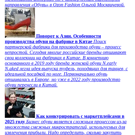
направления «Обувь» в Ozon Fashion Ольгой Москвичевой.
Поворот к Азии. Особенности
производства обуви на фабрике в Китае
Поиск
партнерской фабрики для производства обуви – процесс
непростой. Сегодня многие российские бренды отшивают
свои коллекции на фабриках в Китае. В концепцию
основанного в 2019 году бренда женской обуви N.early
N.aked легла идея выпуска туфель, походящих для танцев, с
идеальной посадкой по ноге. Первоначально обувь
отшивалась в Европе, но уже в 2022 году производство
обуви перенесли в Китай.
Как конкурировать с маркетплейсами в
2025 году
Бизнес обуви является сложным процессом из-за
множества смежных микростратегий, используемых для
извлечения прибыли. Надо определить, сколько закупить