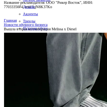
Название рекламодателя: ООО "Рикер Восток", ИНН:
7703335074, erid: LjN8K37Ko
Дизайн
Акценты
Главная
Тренды
Новости обувного бизнеса
Истории обуви
Вышла вторая коллаборация Melissa x Diesel
Производство