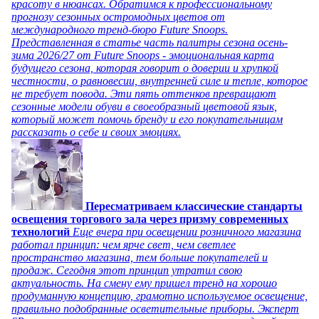
красоту в нюансах. Обратимся к профессиональному
прогнозу сезонных остромодных цветов от
международного тренд-бюро Future Snoops.
Представленная в статье часть палитры сезона осень-
зима 2026/27 от Future Snoops - эмоциональная карта
будущего сезона, которая говорит о доверии и хрупкой
честности, о равновесии, внутренней силе и тепле, которое
не требует повода. Эти пять оттенков превращают
сезонные модели обуви в своеобразный цветовой язык,
который может помочь бренду и его покупательницам
рассказать о себе и своих эмоциях.
Пересматриваем классические стандарты
освещения торгового зала через призму современных
технологий
Еще вчера при освещении розничного магазина
работал принцип: чем ярче свет, чем светлее
пространство магазина, тем больше покупателей и
продаж. Сегодня этот принцип утратил свою
актуальность. На смену ему пришел тренд на хорошо
продуманную концепцию, грамотно используемое освещение,
правильно подобранные осветительные приборы. Эксперт