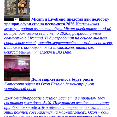
Micam и Livetrend представили подборку
трендов обуви сезона весна-лето 2026
Итальянская
международная выставка обуви Micam представляет «Гид
по трендам сезона весна-лето 2026», разработанный
совместно с Livetrend. Гид разработан на основе анализа
социальных сетей, онлайн-маркетплейсов и модных показов,
а также с помощью новых технологий, таких как
искусственный интеллект и Big Data.
Доля маркетплейсов будет расти
Категория обуви на Ozon Fashion демонстрирует
устойчивый рост
Доля онлайн-продаж в fashion растет, и в прошлом году
составила уже более 54%. Покупатели все больше и чаще
приобретают одежду и обувь в интернете, и львиная доля
этих покупок совершается на маркетплейсах. Ozon – один
из ведущих игроков на российском рынке товаров моды,