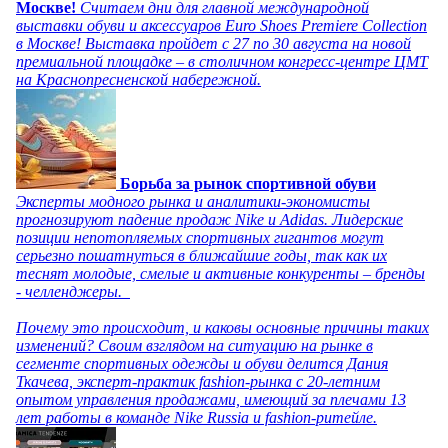
Москве!
Считаем дни для главной международной
выставки обуви и аксессуаров Euro Shoes Premiere Collection
в Москве! Выставка пройдет с 27 по 30 августа на новой
премиальной площадке – в столичном конгресс-центре ЦМТ
на Краснопресненской набережной.
Борьба за рынок спортивной обуви
Эксперты модного рынка и аналитики-экономисты
прогнозируют падение продаж Nike и Adidas. Лидерские
позиции непотопляемых спортивных гигантов могут
серьезно пошатнуться в ближайшие годы, так как их
теснят молодые, смелые и активные конкуренты – бренды
- челленджеры.
Почему это происходит, и каковы основные причины таких
изменений? Своим взглядом на ситуацию на рынке в
сегменте спортивных одежды и обуви делится Дания
Ткачева, эксперт-практик fashion-рынка с 20-летним
опытом управления продажами, имеющий за плечами 13
лет работы в команде Nike Russia и fashion-ритейле.