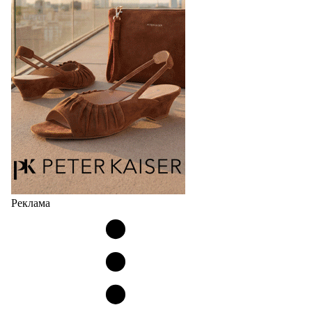
странах СНГ. Широкий модельный ряд женских,
мужских, детских и пляжных зонтов в необычном
дизайнерском исполнении, отличается надёжностью
и высоким качеством…
05.08.2026
462
Реклама