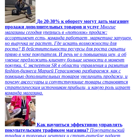
До 20-30% к обороту могут дать магазину
продажи дополнительных товаров и услуг
Многие
магазины сегодня уперлись в «потолок» продаж:
ассортимент есть, команда работает, маркетинг запущен,
но выручка не растет. Где искать возможности для
роста? В действительности ресурсы для роста скрыты
прямо в чеке покупателя. И речь не о повышении цен, а об
умение предложить клиенту больше ценности в момент
покупки. С экспертом SR в области управления и развития
fashion-бизнеса Марией Герасименко разбираемся, как с
помощью дополнительных товаров увеличить продажи, и
почему аксессуары и сопутствующие товары становятся
стратегическим источником прибыли, и какую роль играет
команда магазина.
Как научиться эффективно управлять
покупательским трафиком магазина?
Покупательский
трафик в торговых центрах и стрит-ритейле падает,