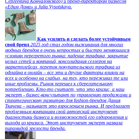
Сергеевича Кончаловского) и бренд-директором бизнесов
«Едим Дома» и Julia Vysotskaya.
Как усилить и сделать более устойчивым
свой бренд
2025 год стал годом выживания для многих
модных брендов в очень непростых и быстро меняющихся
условиях перегретого рынка: падение трафика, закрытие
целых сетей и компаний, консолидация селлеров на
маркетплейсах, переток покупательского трафика из
офлайна в онлайн – все эти и другие факторы влияли на
всех и особенно на слабых, на тех, кто переживал те или
иные проблемы. Рынок перешел к сберегательному
потреблению. Кто-то считает, что это кризис, а наш
эксперт - бизнес-консультант по управлению продажами и
стратегическому развитию для fashion-брендов Дания
Ткачева – называет это взрослением рынка. И предлагает
проблемным компаниям свой авторский инструмент
диагностики бизнеса и возможностей его оздоровления и
выхода из кризиса. Этот инструмент эксперт назвала
пирамидой зрелости бренда.