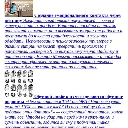
Создание эмоционального контакта через
витрину
Эмоциональный отклик покупателей — ключ к
успеху розничных продаж. Витрины способны не только
привлекать внимание, но и вызывать эмоции: от радости и
ностальгии до чувства принадлежности и желания
обладать. Использование психологических триггеров в
дизайне витрин помогает превратить прохожего в
покупателя. Эксперт SR по визуальному мерчандайзингу и
ритейл-дизайну Виктор Малыгин рассказывает о подходах
в концепции оформления витрин и актуальных темах и
сюжетах для презентации товара в витринах.
Обувной ликбез: из чего делаются обувные
подошвы
«Чем отличается ТЭП от ЭВА? Что мне сулит
тунит? ПВХ — это же клей? Из чего вообще сделана
подошва этих ботинок?» — современный покупатель хочет
знать все. Чтобы не ударить перед ним в грязь лицом и
суметь объяснить, годится ли ему в подметки такая
подошва, внимательно изучите эту статью. В ней