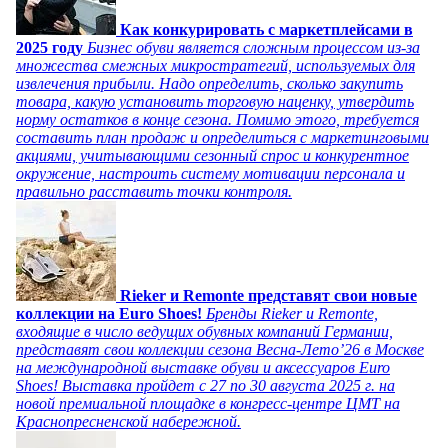
Как конкурировать с маркетплейсами в
2025 году
Бизнес обуви является сложным процессом из-за
множества смежных микростратегий, используемых для
извлечения прибыли. Надо определить, сколько закупить
товара, какую установить торговую наценку, утвердить
норму остатков в конце сезона. Помимо этого, требуется
составить план продаж и определиться с маркетинговыми
акциями, учитывающими сезонный спрос и конкурентное
окружение, настроить систему мотивации персонала и
правильно расставить точки контроля.
Rieker и Remonte представят свои новые
коллекции на Euro Shoes!
Бренды Rieker и Remonte,
входящие в число ведущих обувных компаний Германии,
представят свои коллекции сезона Весна-Лето’26 в Москве
на международной выставке обуви и аксессуаров Euro
Shoes! Выставка пройдет c 27 по 30 августа 2025 г. на
новой премиальной площадке в конгресс-центре ЦМТ на
Краснопресненской набережной.