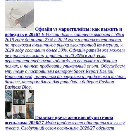
Офлайн vs маркетплейсы: как выжить и
победить в 2026?
В России доля e commerce выросла с 5% в
2019 году до почти 23% в 2024 году и продолжает расти,
по прогнозам аналитиков рынка электронной коммерции, к
2029 году составит более 30%. Офлайн-ритейл же может
не просто выжить, а расти на 20-30% в год, если
перестанет предлагать одежду на вешалках и обувь на
полках, и начнет продавать уникальный опыт. Обсуждаем
эту тему с постоянным автором Shoes Report Еленой
Виноградовой, экспертом по закупкам и продажам в fashion-
бизнесе, автором блога для ритейла и байеров Fashion
Business Blog.
Главные цвета женской обуви сезона
осень-зима 2026/27
Мода продолжает обращаться к языку
чувств. Следующий сезон осень-зима 2026/27 обещает