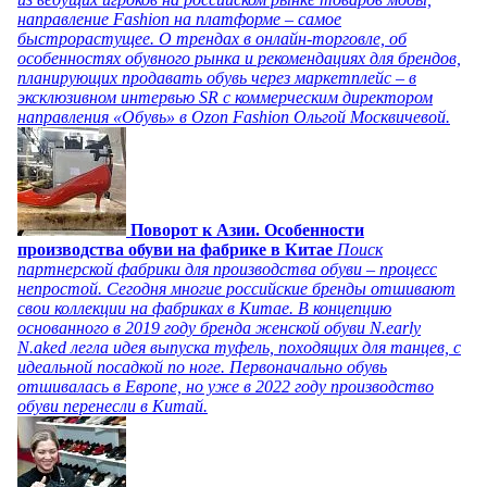
направление Fashion на платформе – самое
быстрорастущее. О трендах в онлайн-торговле, об
особенностях обувного рынка и рекомендациях для брендов,
планирующих продавать обувь через маркетплейс – в
эксклюзивном интервью SR с коммерческим директором
направления «Обувь» в Ozon Fashion Ольгой Москвичевой.
Поворот к Азии. Особенности
производства обуви на фабрике в Китае
Поиск
партнерской фабрики для производства обуви – процесс
непростой. Сегодня многие российские бренды отшивают
свои коллекции на фабриках в Китае. В концепцию
основанного в 2019 году бренда женской обуви N.early
N.aked легла идея выпуска туфель, походящих для танцев, с
идеальной посадкой по ноге. Первоначально обувь
отшивалась в Европе, но уже в 2022 году производство
обуви перенесли в Китай.