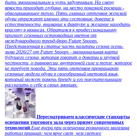
быть эмоциональным и чуть задумчивым. На смену
яркости приходит глубина, на место показной роскоши -
обволакивающее тепло. Пять главных оттенков женской
обуви отражают именно эти состояния: доверие к
естественности, внимание к фактуре и желание находить
красоту в нюансах. Обратимся к профессиональному
прогнозу сезонных остромодных цветов от
международного тренд-бюро Future Snoops.
Представленная в статье часть палитры сезона осень-
зима 2026/27 от Future Snoops - эмоциональная карта
будущего сезона, которая говорит о доверии и хрупкой
честности, о равновесии, внутренней силе и тепле, которое
не требует повода. Эти пять оттенков превращают
сезонные модели обуви в своеобразный цветовой язык,
который может помочь бренду и его покупательницам
рассказать о себе и своих эмоциях.
Пересматриваем классические стандарты
освещения торгового зала через призму современных
технологий
Еще вчера при освещении розничного магазина
работал принцип: чем ярче свет, чем светлее