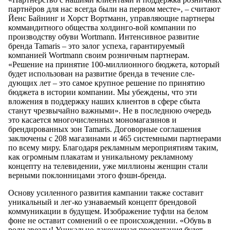
партнёров для нас всегда были на первом месте», – считают
Йенс Байнинг и Хорст Вортманн, управляющие партнеры
коммандитного общества холдинго-вой компании по
производству обуви Wortmann. Интенсивное развитие
бренда Tamaris – это залог успеха, гарантируемый
компанией Wortmann своим розничным партнерам.
«Решение на принятие 100-миллионного бюджета, который
будет использован на развитие бренда в течение сле-
дующих лет – это самое крупное решение по принятию
бюджета в истории компании. Мы убеждены, что эти
вложения в поддержку наших клиентов в сфере сбыта
станут чрезвычайно важными». Не в последнюю очередь
это касается многочисленных мономагазинов и
брендированных зон Tamaris. Договорные соглашения
заключены с 208 магазинами и 465 системными партнерами
по всему миру. Благодаря рекламным мероприятиям таким,
как огромным плакатам и уникальному рекламному
концепту на телевидении, уже миллионы женщин стали
верными поклонницами этого фэшн-бренда.
Основу усиленного развития кампании также составит
уникальный и лег-ко узнаваемый концепт брендовой
коммуникации в будущем. Изображение туфли на белом
фоне не оставит сомнений о ее происхождении. «Обувь в
роли звезды! Уникально лаконичная презентация будет