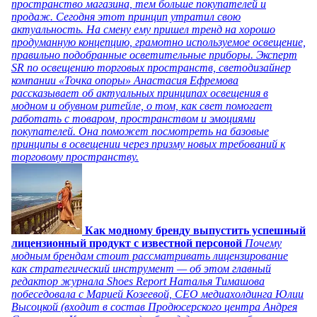
пространство магазина, тем больше покупателей и
продаж. Сегодня этот принцип утратил свою
актуальность. На смену ему пришел тренд на хорошо
продуманную концепцию, грамотно используемое освещение,
правильно подобранные осветительные приборы. Эксперт
SR по освещению торговых пространств, светодизайнер
компании «Точка опоры» Анастасия Ефремова
рассказывает об актуальных принципах освещения в
модном и обувном ритейле, о том, как свет помогает
работать с товаром, пространством и эмоциями
покупателей. Она поможет посмотреть на базовые
принципы в освещении через призму новых требований к
торговому пространству.
Как модному бренду выпустить успешный
лицензионный продукт с известной персоной
Почему
модным брендам стоит рассматривать лицензирование
как стратегический инструмент — об этом главный
редактор журнала Shoes Report Наталья Тимашова
побеседовала с Марией Козеевой, СЕО медиахолдинга Юлии
Высоцкой (входит в состав Продюсерского центра Андрея