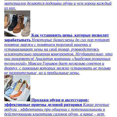
материалов делаются подошвы обуви и чем хорош каждый
из них.
Как установить цены, которые позволят
зарабатывать
Некоторые бизнесмены до сих пор путают
понятие маржи с понятием торговой наценки и
устанавливают цены на свой товар, руководствуясь
исключительно примером конкурентов. Неудивительно, что
они разоряются! Аналитик компании «Академия розничных
технологий» Максим Горшков дает несколько советов и
формул, с помощью которых можно установить не только
не разорительные, но и прибыльные цены.
Продажи обуви и аксессуаров:
эффективные приемы деловой риторики
Какие речевые
модули - эффективны при общении с потенциальными и
действующими клиентами салонов обуви, а какие – нет,