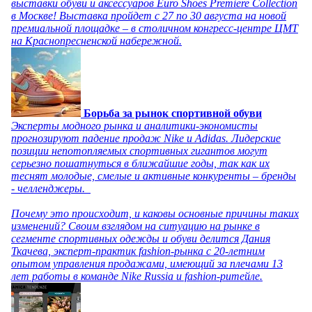
выставки обуви и аксессуаров Euro Shoes Premiere Collection
в Москве! Выставка пройдет с 27 по 30 августа на новой
премиальной площадке – в столичном конгресс-центре ЦМТ
на Краснопресненской набережной.
Борьба за рынок спортивной обуви
Эксперты модного рынка и аналитики-экономисты
прогнозируют падение продаж Nike и Adidas. Лидерские
позиции непотопляемых спортивных гигантов могут
серьезно пошатнуться в ближайшие годы, так как их
теснят молодые, смелые и активные конкуренты – бренды
- челленджеры.
Почему это происходит, и каковы основные причины таких
изменений? Своим взглядом на ситуацию на рынке в
сегменте спортивных одежды и обуви делится Дания
Ткачева, эксперт-практик fashion-рынка с 20-летним
опытом управления продажами, имеющий за плечами 13
лет работы в команде Nike Russia и fashion-ритейле.