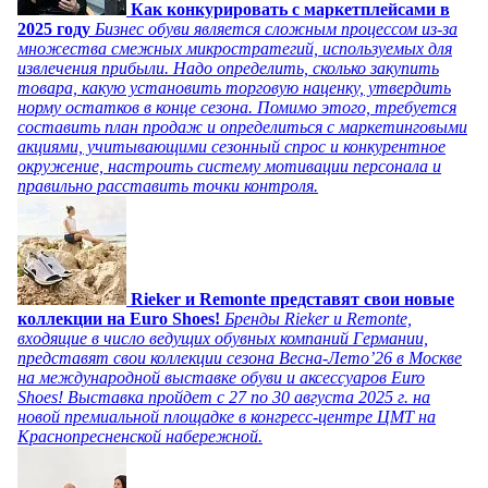
Как конкурировать с маркетплейсами в
2025 году
Бизнес обуви является сложным процессом из-за
множества смежных микростратегий, используемых для
извлечения прибыли. Надо определить, сколько закупить
товара, какую установить торговую наценку, утвердить
норму остатков в конце сезона. Помимо этого, требуется
составить план продаж и определиться с маркетинговыми
акциями, учитывающими сезонный спрос и конкурентное
окружение, настроить систему мотивации персонала и
правильно расставить точки контроля.
Rieker и Remonte представят свои новые
коллекции на Euro Shoes!
Бренды Rieker и Remonte,
входящие в число ведущих обувных компаний Германии,
представят свои коллекции сезона Весна-Лето’26 в Москве
на международной выставке обуви и аксессуаров Euro
Shoes! Выставка пройдет c 27 по 30 августа 2025 г. на
новой премиальной площадке в конгресс-центре ЦМТ на
Краснопресненской набережной.