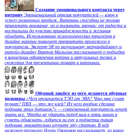
Создание эмоционального контакта через
витрину
Эмоциональный отклик покупателей — ключ к
успеху розничных продаж. Витрины способны не только
привлекать внимание, но и вызывать эмоции: от радости и
ностальгии до чувства принадлежности и желания
обладать. Использование психологических триггеров в
дизайне витрин помогает превратить прохожего в
покупателя. Эксперт SR по визуальному мерчандайзингу и
ритейл-дизайну Виктор Малыгин рассказывает о подходах
в концепции оформления витрин и актуальных темах и
сюжетах для презентации товара в витринах.
Обувной ликбез: из чего делаются обувные
подошвы
«Чем отличается ТЭП от ЭВА? Что мне сулит
тунит? ПВХ — это же клей? Из чего вообще сделана
подошва этих ботинок?» — современный покупатель хочет
знать все. Чтобы не ударить перед ним в грязь лицом и
суметь объяснить, годится ли ему в подметки такая
подошва, внимательно изучите эту статью. В ней
инженер-технолог Игорь Окороков рассказывает, из каких