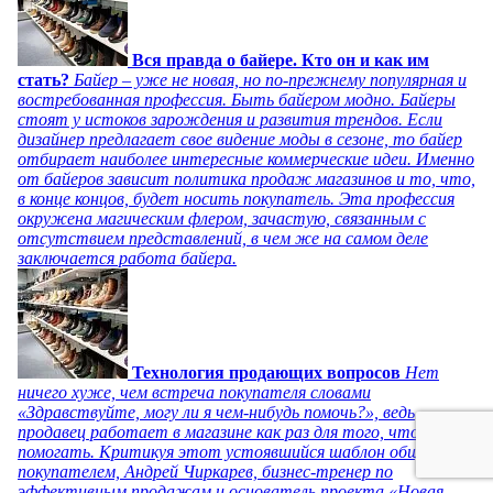
Вся правда о байере. Кто он и как им
стать?
Байер – уже не новая, но по-прежнему популярная и
востребованная профессия. Быть байером модно. Байеры
стоят у истоков зарождения и развития трендов. Если
дизайнер предлагает свое видение моды в сезоне, то байер
отбирает наиболее интересные коммерческие идеи. Именно
от байеров зависит политика продаж магазинов и то, что,
в конце концов, будет носить покупатель. Эта профессия
окружена магическим флером, зачастую, связанным с
отсутствием представлений, в чем же на самом деле
заключается работа байера.
Технология продающих вопросов
Нет
ничего хуже, чем встреча покупателя словами
«Здравствуйте, могу ли я чем-нибудь помочь?», ведь
продавец работает в магазине как раз для того, чтобы
помогать. Критикуя этот устоявшийся шаблон общения с
покупателем, Андрей Чиркарев, бизнес-тренер по
эффективным продажам и основатель проекта «Новая