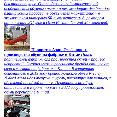
быстрорастущее. О трендах в онлайн-торговле, об
особенностях обувного рынка и рекомендациях для брендов,
планирующих продавать обувь через маркетплейс – в
эксклюзивном интервью SR с коммерческим директором
направления «Обувь» в Ozon Fashion Ольгой Москвичевой.
Поворот к Азии. Особенности
производства обуви на фабрике в Китае
Поиск
партнерской фабрики для производства обуви – процесс
непростой. Сегодня многие российские бренды отшивают
свои коллекции на фабриках в Китае. В концепцию
основанного в 2019 году бренда женской обуви N.early
N.aked легла идея выпуска туфель, походящих для танцев, с
идеальной посадкой по ноге. Первоначально обувь
отшивалась в Европе, но уже в 2022 году производство
обуви перенесли в Китай.