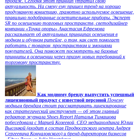
продаж. Сегодня этот принцип утратил свою
актуальность. На смену ему пришел тренд на хорошо
продуманную концепцию, грамотно используемое освещение,
правильно подобранные осветительные приборы. Эксперт
SR по освещению торговых пространств, светодизайнер
компании «Точка опоры» Анастасия Ефремова
рассказывает об актуальных принципах освещения в
модном и обувном ритейле, о том, как свет помогает
работать с товаром, пространством и эмоциями
покупателей. Она поможет посмотреть на базовые
принципы в освещении через призму новых требований к
торговому пространству.
Как модному бренду выпустить успешный
лицензионный продукт с известной персоной
Почему
модным брендам стоит рассматривать лицензирование
как стратегический инструмент — об этом главный
редактор журнала Shoes Report Наталья Тимашова
побеседовала с Марией Козеевой, СЕО медиахолдинга Юлии
Высоцкой (входит в состав Продюсерского центра Андрея
Сергеевича Кончаловского) и бренд-директором бизнесов