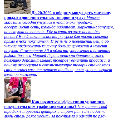
До 20-30% к обороту могут дать магазину
продажи дополнительных товаров и услуг
Многие
магазины сегодня уперлись в «потолок» продаж:
ассортимент есть, команда работает, маркетинг запущен,
но выручка не растет. Где искать возможности для
роста? В действительности ресурсы для роста скрыты
прямо в чеке покупателя. И речь не о повышении цен, а об
умение предложить клиенту больше ценности в момент
покупки. С экспертом SR в области управления и развития
fashion-бизнеса Марией Герасименко разбираемся, как с
помощью дополнительных товаров увеличить продажи, и
почему аксессуары и сопутствующие товары становятся
стратегическим источником прибыли, и какую роль играет
команда магазина.
Как научиться эффективно управлять
покупательским трафиком магазина?
Покупательский
трафик в торговых центрах и стрит-ритейле падает,
люди стали реже ходить за покупками в офлайн по ряду