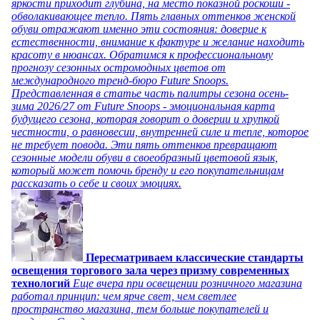
яркости приходит глубина, на место показной роскоши -
обволакивающее тепло. Пять главных оттенков женской
обуви отражают именно эти состояния: доверие к
естественности, внимание к фактуре и желание находить
красоту в нюансах. Обратимся к профессиональному
прогнозу сезонных остромодных цветов от
международного тренд-бюро Future Snoops.
Представленная в статье часть палитры сезона осень-
зима 2026/27 от Future Snoops - эмоциональная карта
будущего сезона, которая говорит о доверии и хрупкой
честности, о равновесии, внутренней силе и тепле, которое
не требует повода. Эти пять оттенков превращают
сезонные модели обуви в своеобразный цветовой язык,
который может помочь бренду и его покупательницам
рассказать о себе и своих эмоциях.
Пересматриваем классические стандарты
освещения торгового зала через призму современных
технологий
Еще вчера при освещении розничного магазина
работал принцип: чем ярче свет, чем светлее
пространство магазина, тем больше покупателей и