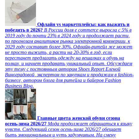
Офлайн vs маркетплейсы: как выжить и
победить в 2026?
В России доля e commerce выросла с 5% в
2019 году до почти 23% в 2024 году и продолжает расти,
по прогнозам аналитиков рынка электронной коммерции, к
2029 году составит более 30%. Офлайн-ритейл же может
не просто выжить, а расти на 20-30% в год, если
перестанет предлагать одежду на вешалках и обувь на
полках, и начнет продавать уникальный опыт. Обсуждаем
эту тему с постоянным автором Shoes Report Еленой
Виноградовой, экспертом по закупкам и продажам в fashion-
бизнесе, автором блога для ритейла и байеров Fashion
Business Blog.
Главные цвета женской обуви сезона
осень-зима 2026/27
Мода продолжает обращаться к языку
чувств. Следующий сезон осень-зима 2026/27 обещает
быть эмоциональным и чуть задумчивым. На смену