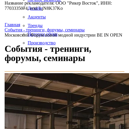
Название рекламодателя: ООО "Рикер Восток", ИНН:
7703335074, erid: LjN8K37Ko
Дизайн
Акценты
Главная
Тренды
События - тренинги, форумы, семинары
Истории обуви
Московский Форум новой модной индустрии BE IN OPEN
Производство
События - тренинги,
форумы, семинары