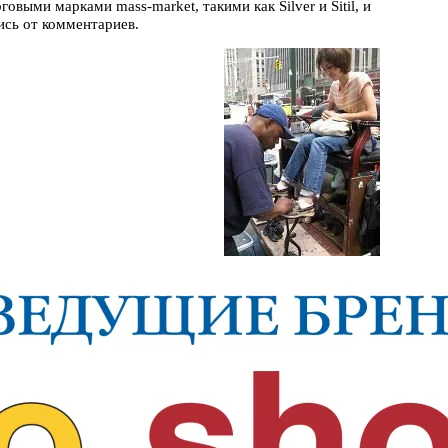
ыми марками mass-market, такими как Silver и Sitil, и
ись от комментариев.