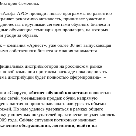
Виктория Семенова.
, «Альфа-АРС» проводит новые программы по развитию
храняет рекламную активность, принимает участие в
удничества с крупными сегментами обувного бизнеса и
дные обучающие семинары для продавцов, на которых
м уходе за обувью.
к – компания «Арнест», уже более 30 лет выпускающая
имо собственного бизнеса компания занимается
 официальных дистрибьюторов на российском рынке
и новой компании при таком раскладе пока оценивать
стема дистрибуции будет полностью сформирована», –
нии «Салрус», «
бизнес обувной косметики
полностью
емы сетей, уменьшение продаж обуви, напрямую
ены частично приостанавливать или урезать обьемы
атежей. Но нам удалось удержаться в рамках общего
ику у конечных покупателей практически не уменьшился.
009 года. Сейчас ситуация потихоньку начинает
качество обслуживания, логистики, выйти на