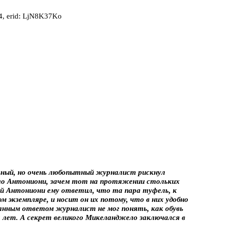
, erid: LjN8K37Ko
ный, но очень любопытный журналист рискнул
ло Антониони, зачем тот на протяжении стольких
ый Антониони ему ответил, что та пара туфель, к
м экземпляре, и носит он их потому, что в них удобно
анным ответом журналист не мог понять, как обувь
х лет. А секрет великого Микеланджело заключался в