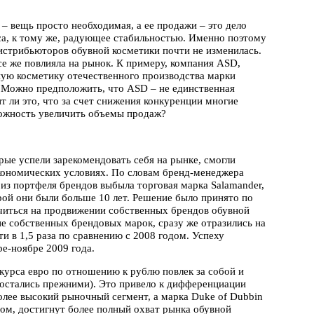
– вещь просто необходимая, а ее продажи – это дело
са, к тому же, радующее стабильностью. Именно поэтому
дистрибьюторов обувной косметики почти не изменилась.
се же повлияла на рынок. К примеру, компания ASD,
ую косметику отечественного производства марки
ее. Можно предположить, что ASD – не единственная
т ли это, что за счет снижения конкуренции многие
можность увеличить объемы продаж?
рые успели зарекомендовать себя на рынке, смогли
кономических условиях. По словам бренд-менеджера
з портфеля брендов выбыла торговая марка Salamander,
ой они были больше 10 лет. Решение было принято по
читься на продвижении собственных брендов обувной
тие собственных брендовых марок, сразу же отразились на
и в 1,5 раза по сравнению с 2008 годом. Успеху
ре-ноябре 2009 года.
курса евро по отношению к рублю повлек за собой и
 остались прежними). Это привело к дифференциации
олее высокий рыночный сегмент, а марка Duke of Dubbin
зом, достигнут более полный охват рынка обувной