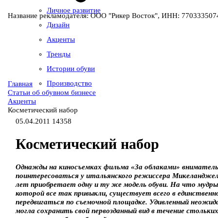
Личное развитие
Название рекламодателя: ООО "Рикер Восток", ИНН: 7703335074
Дизайн
Акценты
Тренды
Истории обуви
Производство
Главная
Статьи об обувном бизнесе
Акценты
Косметический набор
05.04.2011
14358
Косметический набор
Однажды на киносъемках фильма «За облаками» вниматель
поинтересоваться у итальянского режиссера Микеландже
лет приобретает одну и ту же модель обуви. На что мудр
которой все так привыкли, существует всего в единственно
передвигаться по съемочной площадке. Удивленный неожид
могла сохранить свой первозданный вид в течение стольки