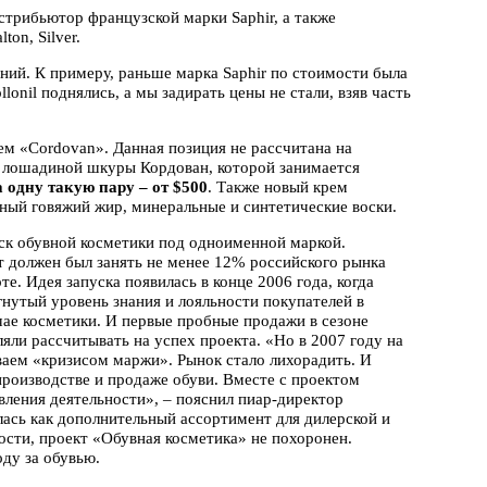
трибьютор французской марки Saphir, а также
on, Silver.
ний. К примеру, раньше марка Saphir по стоимости была
llonil поднялись, а мы задирать цены не стали, взяв часть
ем «Cordovan». Данная позиция не рассчитана на
из лошадиной шкуры Кордован, которой занимается
 одну такую пару – от $500
. Также новый крем
стный говяжий жир, минеральные и синтетические воски.
к обувной косметики под одноименной маркой.
т должен был занять не менее 12% российского рынка
е. Идея запуска появилась в конце 2006 года, когда
гнутый уровень знания и лояльности покупателей в
чае косметики. И первые пробные продажи в сезоне
ли рассчитывать на успех проекта. «Но в 2007 году на
ваем «кризисом маржи». Рынок стало лихорадить. И
производстве и продаже обуви. Вместе с проектом
вления деятельности», – пояснил пиар-директор
лась как дополнительный ассортимент для дилерской и
ости, проект «Обувная косметика» не похоронен.
ду за обувью.