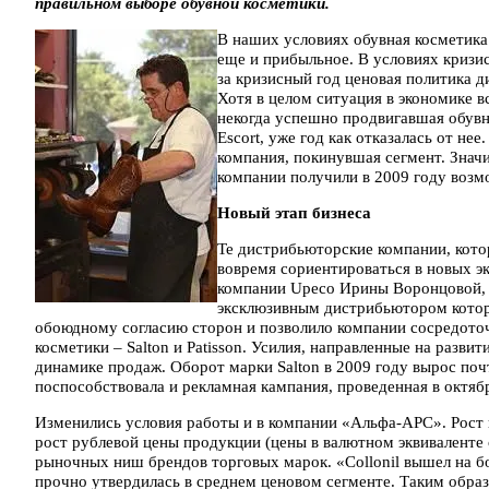
правильном выборе обувной косметики.
В наших условиях обувная косметика 
еще и прибыльное. В условиях кризи
за кризисный год ценовая политика 
Хотя в целом ситуация в экономике в
некогда успешно продвигавшая обувн
Escort, уже год как отказалась от н
компания, покинувшая сегмент. Значи
компании получили в 2009 году воз
Новый этап бизнеса
Те дистрибьюторские компании, кото
вовремя сориентироваться в новых э
компании Upeco Ирины Воронцовой, и
эксклюзивным дистрибьютором котор
обоюдному согласию сторон и позволило компании сосредото
косметики – Salton и Patisson. Усилия, направленные на разви
динамике продаж. Оборот марки Salton в 2009 году вырос почт
поспособствовала и рекламная кампания, проведенная в октяб
Изменились условия работы и в компании «Альфа-АРС». Рост 
рост рублевой цены продукции (цены в валютном эквиваленте
рыночных ниш брендов торговых марок. «Collonil вышел на б
прочно утвердилась в среднем ценовом сегменте. Таким обра