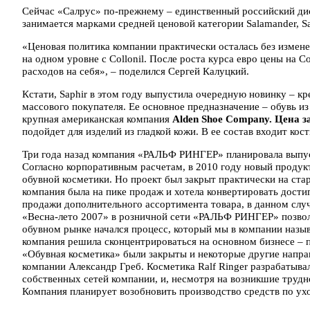
Сейчас «Салрус» по-прежнему – единственный российский дис
занимается марками средней ценовой категории Salamander, Salt
«Ценовая политика компании практически осталась без измене
на одном уровне с Collonil. После роста курса евро цены на Co
расходов на себя», – поделился Сергей Калуцкий.
Кстати, Saphir в этом году выпустила очередную новинку – кр
массового покупателя. Ее основное предназначение – обувь 
крупная американская компания
Alden Shoe Company. Цена за
подойдет для изделий из гладкой кожи. В ее состав входит ко
Три года назад компания «РАЛЬФ РИНГЕР» планировала выпус
Согласно корпоративным расчетам, в 2010 году новый продук
обувной косметики. Но проект был закрыт практически на старт
компания была на пике продаж и хотела конвертировать дости
продажи дополнительного ассортимента товара, в данном слу
«Весна-лето 2007» в розничной сети «РАЛЬФ РИНГЕР» позволя
обувном рынке начался процесс, который мы в компании назы
компания решила сконцентрироваться на основном бизнесе – 
«Обувная косметика» были закрыты и некоторые другие напра
компании Александр Греб. Косметика Ralf Ringer разрабатыва
собственных сетей компании, и, несмотря на возникшие трудн
Компания планирует возобновить производство средств по ухо