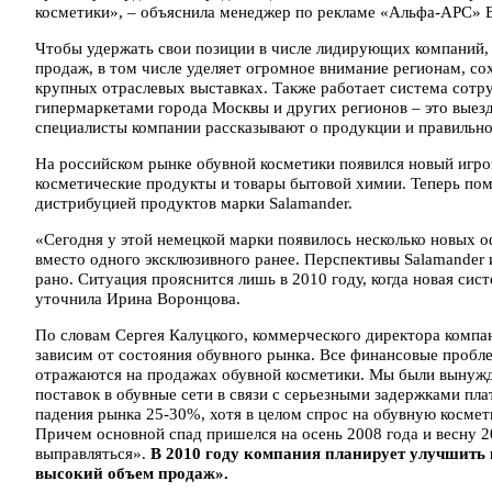
косметики», – объяснила менеджер по рекламе «Альфа-АРС» 
Чтобы удержать свои позиции в числе лидирующих компаний
продаж, в том числе уделяет огромное внимание регионам, со
крупных отраслевых выставках. Также работает система сотр
гипермаркетами города Москвы и других регионов – это выез
специалисты компании рассказывают о продукции и правильно
На российском рынке обувной косметики появился новый игро
косметические продукты и товары бытовой химии. Теперь пом
дистрибуцией продуктов марки Salamander.
«Сегодня у этой немецкой марки появилось несколько новых
вместо одного эксклюзивного ранее. Перспективы Salamander 
рано. Ситуация прояснится лишь в 2010 году, когда новая си
уточнила Ирина Воронцова.
По словам Сергея Калуцкого, коммерческого директора компа
зависим от состояния обувного рынка. Все финансовые пробл
отражаются на продажах обувной косметики. Мы были вынужд
поставок в обувные сети в связи с серьезными задержками пл
падения рынка 25-30%, хотя в целом спрос на обувную космет
Причем основной спад пришелся на осень 2008 года и весну 2
выправляться».
В 2010 году компания планирует улучшить 
высокий объем продаж».