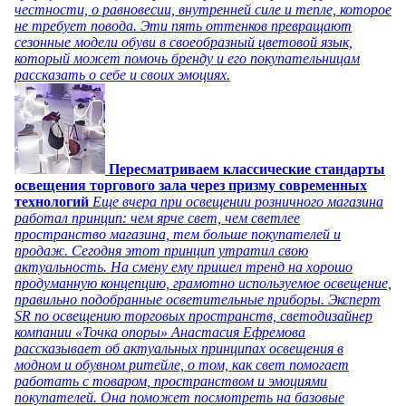
честности, о равновесии, внутренней силе и тепле, которое
не требует повода. Эти пять оттенков превращают
сезонные модели обуви в своеобразный цветовой язык,
который может помочь бренду и его покупательницам
рассказать о себе и своих эмоциях.
Пересматриваем классические стандарты
освещения торгового зала через призму современных
технологий
Еще вчера при освещении розничного магазина
работал принцип: чем ярче свет, чем светлее
пространство магазина, тем больше покупателей и
продаж. Сегодня этот принцип утратил свою
актуальность. На смену ему пришел тренд на хорошо
продуманную концепцию, грамотно используемое освещение,
правильно подобранные осветительные приборы. Эксперт
SR по освещению торговых пространств, светодизайнер
компании «Точка опоры» Анастасия Ефремова
рассказывает об актуальных принципах освещения в
модном и обувном ритейле, о том, как свет помогает
работать с товаром, пространством и эмоциями
покупателей. Она поможет посмотреть на базовые