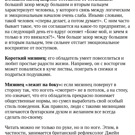
большой зазор между большим и вторым пальцем
характеризует человека, у которого связь между логическим
и эмоциональным началом очень слаба. Иными словами,
такой человек «сперва делает, а потом думает». С ним часто
бывает такое, что он соглашается на какое-то предприятие, а
на следующий день его вдруг осеняет «Боже мой, и зачем я
только в это ввязался?!». Чем больше зазор между большим
и вторым пальцем, тем сильнее отстает эмоциональное
восприятие от поступков.
Короткий мизинец
: его обладатель умеет повеселиться и
любит простые радости жизни. Например, он с восторгом
может поваляться в куче листвы, поиграть в снежки и
подраться подушками.
Мизинец «лежит на боку»:
если мизинец повернут в
сторону так, что ноготь «смотрит» не в потолок, а на стену,
это означает, что его обладатель прекрасно понимает
общественные нормы, но сумел выработать свой особый
стиль поведения. Как правило, люди с такими мизинцами
отличаются бунтарским духом и желанием все всегда
сделать по-своему.
Читать можно не только по руке, но и по ноге. Этим, в
частности, занимается британский рефлексолог Джейн