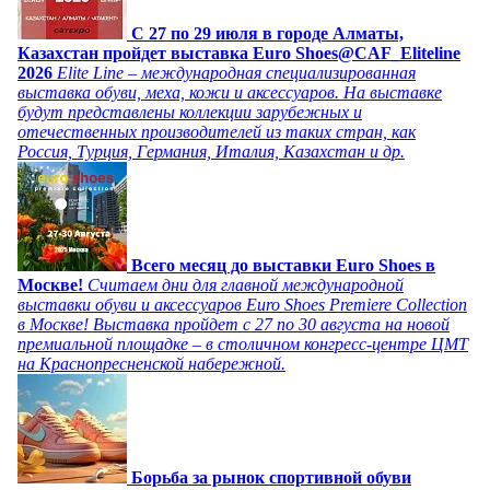
C 27 по 29 июля в городе Алматы,
Казахстан пройдет выставка Euro Shoes@CAF_Eliteline
2026
Elite Line – международная специализированная
выставка обуви, меха, кожи и аксессуаров. На выставке
будут представлены коллекции зарубежных и
отечественных производителей из таких стран, как
Россия, Турция, Германия, Италия, Казахстан и др.
Всего месяц до выставки Euro Shoes в
Москве!
Считаем дни для главной международной
выставки обуви и аксессуаров Euro Shoes Premiere Collection
в Москве! Выставка пройдет с 27 по 30 августа на новой
премиальной площадке – в столичном конгресс-центре ЦМТ
на Краснопресненской набережной.
Борьба за рынок спортивной обуви