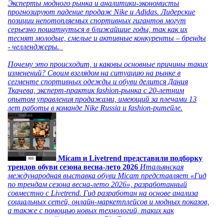
Эксперты модного рынка и аналитики-экономисты
прогнозируют падение продаж Nike и Adidas. Лидерские
позиции непотопляемых спортивных гигантов могут
серьезно пошатнуться в ближайшие годы, так как их
теснят молодые, смелые и активные конкуренты – бренды
- челленджеры.
Почему это происходит, и каковы основные причины таких
изменений? Своим взглядом на ситуацию на рынке в
сегменте спортивных одежды и обуви делится Дания
Ткачева, эксперт-практик fashion-рынка с 20-летним
опытом управления продажами, имеющий за плечами 13
лет работы в команде Nike Russia и fashion-ритейле.
Micam и Livetrend представили подборку
трендов обуви сезона весна-лето 2026
Итальянская
международная выставка обуви Micam представляет «Гид
по трендам сезона весна-лето 2026», разработанный
совместно с Livetrend. Гид разработан на основе анализа
социальных сетей, онлайн-маркетплейсов и модных показов,
а также с помощью новых технологий, таких как