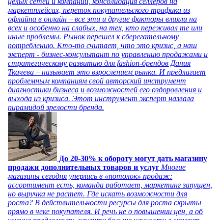
целых сетей и компаний, консолидация селлеров на
маркетплейсах, переток покупательского трафика из
офлайна в онлайн – все эти и другие факторы влияли на
всех и особенно на слабых, на тех, кто переживал те или
иные проблемы. Рынок перешел к сберегательному
потреблению. Кто-то считает, что это кризис, а наш
эксперт - бизнес-консультант по управлению продажами и
стратегическому развитию для fashion-брендов Дания
Ткачева – называет это взрослением рынка. И предлагает
проблемным компаниям свой авторский инструмент
диагностики бизнеса и возможностей его оздоровления и
выхода из кризиса. Этот инструмент эксперт назвала
пирамидой зрелости бренда.
До 20-30% к обороту могут дать магазину
продажи дополнительных товаров и услуг
Многие
магазины сегодня уперлись в «потолок» продаж:
ассортимент есть, команда работает, маркетинг запущен,
но выручка не растет. Где искать возможности для
роста? В действительности ресурсы для роста скрыты
прямо в чеке покупателя. И речь не о повышении цен, а об