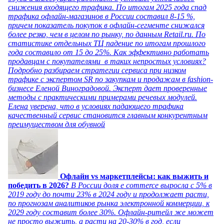
снижения входящего трафика. По итогам 2025 года спад
трафика офлайн-магазинов в России составил 8-15 %,
причем показатель покупок в офлайн-сегменте снижался
более резко, чем в целом по рынку, по данным Retail.ru. По
статистике отдельных ТЦ падение по итогам прошлого
года составило от 15 до 25%. Как эффективно работать
продавцам с покупателями в таких непростых условиях?
Подробно разбираем стратегии сервиса при низком
трафике с экспертом SR по закупкам и продажам в fashion-
бизнесе Еленой Виноградовой. Эксперт дает проверенные
методы с практическими примерами речевых модулей.
Елена уверена, что в условиях падающего трафика
качественный сервис становится главным конкурентным
преимуществом для обувной
Офлайн vs маркетплейсы: как выжить и
победить в 2026?
В России доля e commerce выросла с 5% в
2019 году до почти 23% в 2024 году и продолжает расти,
по прогнозам аналитиков рынка электронной коммерции, к
2029 году составит более 30%. Офлайн-ритейл же может
не просто выжить, а расти на 20-30% в год, если