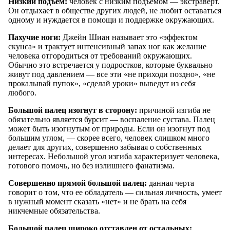
Низкий подъем:
человек с низким подъемом — экстраверт.
Он отдыхает в обществе других людей, не любит оставаться
одному и нуждается в помощи и поддержке окружающих.
Пахучие ноги:
Джейн Шиан называет это «эффектом
скунса» и трактует интенсивный запах ног как желание
человека отгородиться от требований окружающих.
Обычно это встречается у подростков, которые буквально
живут под давлением — все эти «не приходи поздно», «не
прокалывай пупок», «сделай уроки» выведут из себя
любого.
Большой палец изогнут в сторону:
причиной изгиба не
обязательно является бурсит — воспаление сустава. Палец
может быть изогнутым от природы. Если он изогнут под
большим углом, — скорее всего, человек слишком много
делает для других, совершенно забывая о собственных
интересах. Небольшой угол изгиба характеризует человека,
готового помочь, но без излишнего фанатизма.
Совершенно прямой большой палец:
данная черта
говорит о том, что ее обладатель — сильная личность, умеет
в нужный момент сказать «нет» и не брать на себя
никчемные обязательства.
Большой палец широко отставлен от остальных: