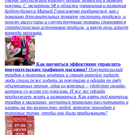
умение предложить клиенту больше ценности в момент
покупки. С экспертом SR в области управления и развития
fashion-бизнеса Марией Герасименко разбираемся, как с
помощью дополнительных товаров увеличить продажи, и
почему аксессуары и сопутствующие товары становятся
стратегическим источником прибыли, и какую роль играет
команда магазина.
Как научиться эффективно управлять
покупательским трафиком магазина?
Покупательский
трафик в торговых центрах и стрит-ритейле падает,
люди стали реже ходить за покупками в офлайн по ряду
объективных причин, одна из которых – удобство онлайн-
шопинга со всеми его плюсами. И все же офлайн
продолжает жить и развиваться. Как взять под контроль
трафик в магазинах, научиться правильно рассчитывать и
влиять на то количество людей, которое приходит в
торговые точки, чтобы они были прибыльными?