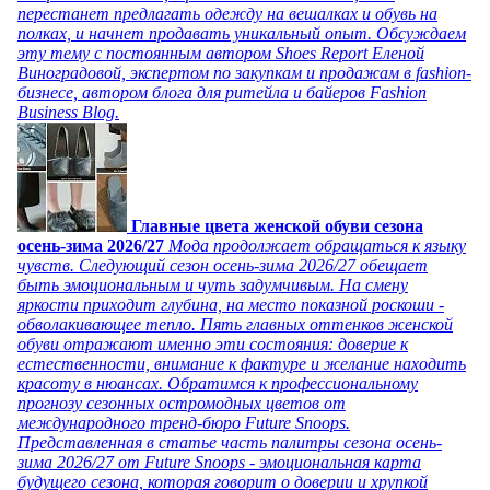
перестанет предлагать одежду на вешалках и обувь на
полках, и начнет продавать уникальный опыт. Обсуждаем
эту тему с постоянным автором Shoes Report Еленой
Виноградовой, экспертом по закупкам и продажам в fashion-
бизнесе, автором блога для ритейла и байеров Fashion
Business Blog.
Главные цвета женской обуви сезона
осень-зима 2026/27
Мода продолжает обращаться к языку
чувств. Следующий сезон осень-зима 2026/27 обещает
быть эмоциональным и чуть задумчивым. На смену
яркости приходит глубина, на место показной роскоши -
обволакивающее тепло. Пять главных оттенков женской
обуви отражают именно эти состояния: доверие к
естественности, внимание к фактуре и желание находить
красоту в нюансах. Обратимся к профессиональному
прогнозу сезонных остромодных цветов от
международного тренд-бюро Future Snoops.
Представленная в статье часть палитры сезона осень-
зима 2026/27 от Future Snoops - эмоциональная карта
будущего сезона, которая говорит о доверии и хрупкой