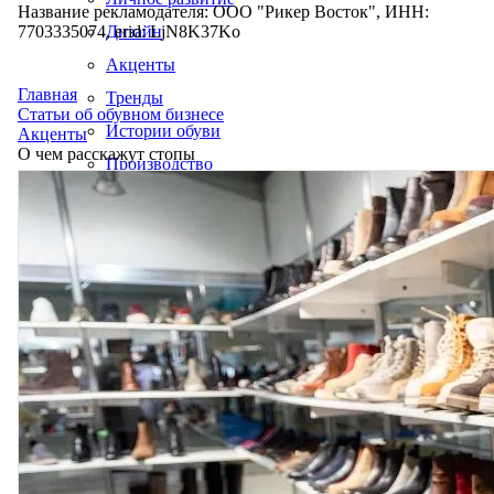
Название рекламодателя: ООО "Рикер Восток", ИНН:
7703335074, erid: LjN8K37Ko
Дизайн
Акценты
Главная
Тренды
Статьи об обувном бизнесе
Истории обуви
Акценты
О чем расскажут стопы
Производство