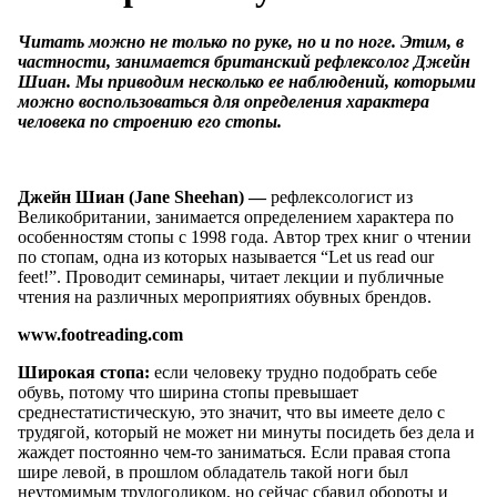
Читать можно не только по руке, но и по ноге. Этим, в
частности, занимается британский рефлексолог Джейн
Шиан. Мы приводим несколько ее наблюдений, которыми
можно воспользоваться для определения характера
человека по строению его стопы.
Джейн Шиан (Jane Sheehan) —
рефлексологист из
Великобритании, занимается определением характера по
особенностям стопы с 1998 года. Автор трех книг о чтении
по стопам, одна из которых называется “Let us read our
feet!”. Проводит семинары, читает лекции и публичные
чтения на различных мероприятиях обувных брендов.
www.footreading.com
Широкая стопа:
если человеку трудно подобрать себе
обувь, потому что ширина стопы превышает
среднестатистическую, это значит, что вы имеете дело с
трудягой, который не может ни минуты посидеть без дела и
жаждет постоянно чем-то заниматься. Если правая стопа
шире левой, в прошлом обладатель такой ноги был
неутомимым трудоголиком, но сейчас сбавил обороты и