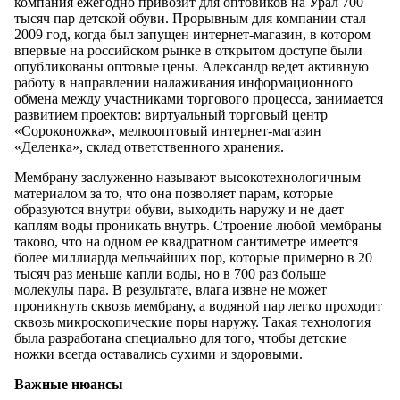
компания ежегодно привозит для оптовиков на Урал 700
тысяч пар детской обуви. Прорывным для компании стал
2009 год, когда был запущен интернет-магазин, в котором
впервые на российском рынке в открытом доступе были
опубликованы оптовые цены. Александр ведет активную
работу в направлении налаживания информационного
обмена между участниками торгового процесса, занимается
развитием проектов: виртуальный торговый центр
«Сороконожка», мелкооптовый интернет-магазин
«Деленка», склад ответственного хранения.
Мембрану заслуженно называют высокотехнологичным
материалом за то, что она позволяет парам, которые
образуются внутри обуви, выходить наружу и не дает
каплям воды проникать внутрь. Строение любой мембраны
таково, что на одном ее квадратном сантиметре имеется
более миллиарда мельчайших пор, которые примерно в 20
тысяч раз меньше капли воды, но в 700 раз больше
молекулы пара. В результате, влага извне не может
проникнуть сквозь мембрану, а водяной пар легко проходит
сквозь микроскопические поры наружу. Такая технология
была разработана специально для того, чтобы детские
ножки всегда оставались сухими и здоровыми.
Важные нюансы