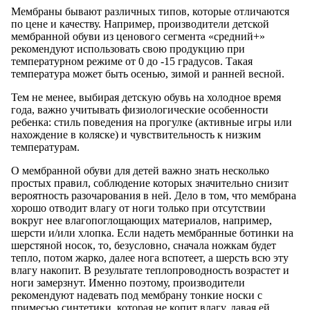
Мембраны бывают различных типов, которые отличаются
по цене и качеству. Например, производители детской
мембранной обуви из ценового сегмента «средний+»
рекомендуют использовать свою продукцию при
температурном режиме от 0 до -15 градусов. Такая
температура может быть осенью, зимой и ранней весной.
Тем не менее, выбирая детскую обувь на холодное время
года, важно учитывать физиологические особенности
ребенка: стиль поведения на прогулке (активные игры или
нахождение в коляске) и чувствительность к низким
температурам.
О мембранной обуви для детей важно знать несколько
простых правил, соблюдение которых значительно снизит
вероятность разочарования в ней. Дело в том, что мембрана
хорошо отводит влагу от ноги только при отсутствии
вокруг нее влагопоглощающих материалов, например,
шерсти и/или хлопка. Если надеть мембранные ботинки на
шерстяной носок, то, безусловно, сначала ножкам будет
тепло, потом жарко, далее нога вспотеет, а шерсть всю эту
влагу накопит. В результате теплопроводность возрастет и
ноги замерзнут. Именно поэтому, производители
рекомендуют надевать под мембрану тонкие носки с
примесью синтетики, которая не копит влагу, давая ей