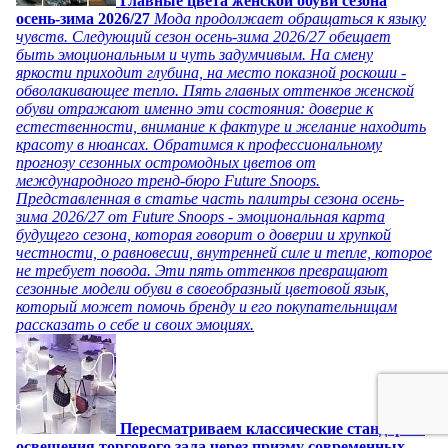
Главные цвета женской обуви сезона
осень-зима 2026/27
Мода продолжает обращаться к языку
чувств. Следующий сезон осень-зима 2026/27 обещает
быть эмоциональным и чуть задумчивым. На смену
яркости приходит глубина, на место показной роскоши -
обволакивающее тепло. Пять главных оттенков женской
обуви отражают именно эти состояния: доверие к
естественности, внимание к фактуре и желание находить
красоту в нюансах. Обратимся к профессиональному
прогнозу сезонных остромодных цветов от
международного тренд-бюро Future Snoops.
Представленная в статье часть палитры сезона осень-
зима 2026/27 от Future Snoops - эмоциональная карта
будущего сезона, которая говорит о доверии и хрупкой
честности, о равновесии, внутренней силе и тепле, которое
не требует повода. Эти пять оттенков превращают
сезонные модели обуви в своеобразный цветовой язык,
который может помочь бренду и его покупательницам
рассказать о себе и своих эмоциях.
Пересматриваем классические стандарты
освещения торгового зала через призму современных