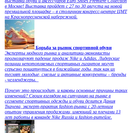
выставки обуви и аксессуаров Euro Shoes Premiere Collection
в Москве! Выставка пройдет с 27 по 30 августа на новой
премиальной площадке – в столичном конгресс-центре ЦМТ
на Краснопресненской набережной.
Борьба за рынок спортивной обуви
Эксперты модного рынка и аналитики-экономисты
прогнозируют падение продаж Nike и Adidas. Лидерские
позиции непотопляемых спортивных гигантов могут
серьезно пошатнуться в ближайшие годы, так как их
теснят молодые, смелые и активные конкуренты – бренды
- челленджеры.
Почему это происходит, и каковы основные причины таких
изменений? Своим взглядом на ситуацию на рынке в
сегменте спортивных одежды и обуви делится Дания
Ткачева, эксперт-практик fashion-рынка с 20-летним
опытом управления продажами, имеющий за плечами 13
лет работы в команде Nike Russia и fashion-ритейле.