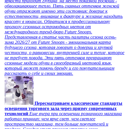
яркости приходит глубина, на место показной роскоши -
обволакивающее тепло. Пять главных оттенков женской
обуви отражают именно эти состояния: доверие к
естественности, внимание к фактуре и желание находить
красоту в нюансах. Обратимся к профессиональному
прогнозу сезонных остромодных цветов от
международного тренд-бюро Future Snoops.
Представленная в статье часть палитры сезона осень-
зима 2026/27 от Future Snoops - эмоциональная карта
будущего сезона, которая говорит о доверии и хрупкой
честности, о равновесии, внутренней силе и тепле, которое
не требует повода. Эти пять оттенков превращают
сезонные модели обуви в своеобразный цветовой язык,
который может помочь бренду и его покупательницам
рассказать о себе и своих эмоциях.
Пересматриваем классические стандарты
освещения торгового зала через призму современных
технологий
Еще вчера при освещении розничного магазина
работал принцип: чем ярче свет, чем светлее
пространство магазина, тем больше покупателей и