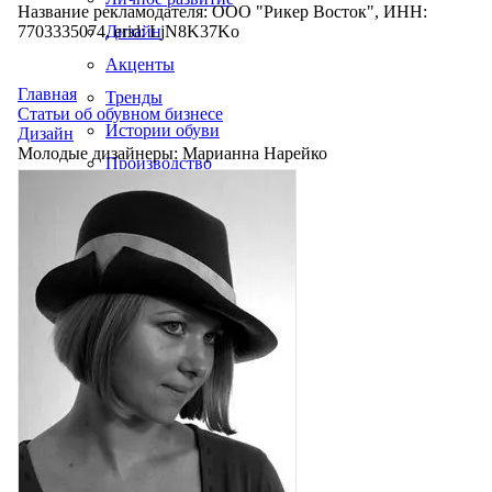
Название рекламодателя: ООО "Рикер Восток", ИНН:
7703335074, erid: LjN8K37Ko
Дизайн
Акценты
Главная
Тренды
Статьи об обувном бизнесе
Истории обуви
Дизайн
Молодые дизайнеры: Марианна Нарейко
Производство