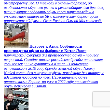
быстрорастущее. О трендах в онлайн-торговле, об
особенностях обувного рынка и рекомендациях для брендов,
планирующих продавать обувь через маркетплейс – в
эксклюзивном интервью SR с коммерческим директором
направления «Обувь» в Ozon Fashion Ольгой Москвичевой.
Поворот к Азии. Особенности
производства обуви на фабрике в Китае
Поиск
партнерской фабрики для производства обуви – процесс
непростой. Сегодня многие российские бренды отшивают
свои коллекции на фабриках в Китае. В концепцию
основанного в 2019 году бренда женской обуви N.early
N.aked легла идея выпуска туфель, походящих для танцев, с
идеальной посадкой по ноге. Первоначально обувь
отшивалась в Европе, но уже в 2022 году производство
обуви перенесли в Китай.