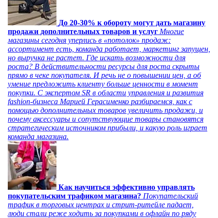
До 20-30% к обороту могут дать магазину
продажи дополнительных товаров и услуг
Многие
магазины сегодня уперлись в «потолок» продаж:
ассортимент есть, команда работает, маркетинг запущен,
но выручка не растет. Где искать возможности для
роста? В действительности ресурсы для роста скрыты
прямо в чеке покупателя. И речь не о повышении цен, а об
умение предложить клиенту больше ценности в момент
покупки. С экспертом SR в области управления и развития
fashion-бизнеса Марией Герасименко разбираемся, как с
помощью дополнительных товаров увеличить продажи, и
почему аксессуары и сопутствующие товары становятся
стратегическим источником прибыли, и какую роль играет
команда магазина.
Как научиться эффективно управлять
покупательским трафиком магазина?
Покупательский
трафик в торговых центрах и стрит-ритейле падает,
люди стали реже ходить за покупками в офлайн по ряду