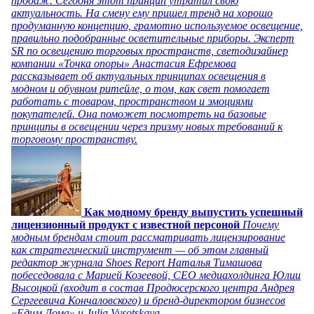
продаж. Сегодня этот принцип утратил свою
актуальность. На смену ему пришел тренд на хорошо
продуманную концепцию, грамотно используемое освещение,
правильно подобранные осветительные приборы. Эксперт
SR по освещению торговых пространств, светодизайнер
компании «Точка опоры» Анастасия Ефремова
рассказывает об актуальных принципах освещения в
модном и обувном ритейле, о том, как свет помогает
работать с товаром, пространством и эмоциями
покупателей. Она поможет посмотреть на базовые
принципы в освещении через призму новых требований к
торговому пространству.
Как модному бренду выпустить успешный
лицензионный продукт с известной персоной
Почему
модным брендам стоит рассматривать лицензирование
как стратегический инструмент — об этом главный
редактор журнала Shoes Report Наталья Тимашова
побеседовала с Марией Козеевой, СЕО медиахолдинга Юлии
Высоцкой (входит в состав Продюсерского центра Андрея
Сергеевича Кончаловского) и бренд-директором бизнесов
«Едим Дома» и Julia Vysotskaya.