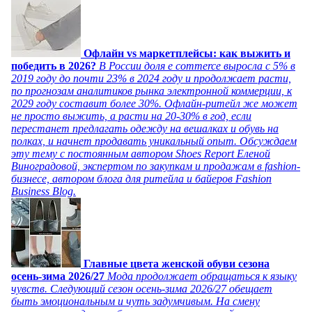
Офлайн vs маркетплейсы: как выжить и
победить в 2026?
В России доля e commerce выросла с 5% в
2019 году до почти 23% в 2024 году и продолжает расти,
по прогнозам аналитиков рынка электронной коммерции, к
2029 году составит более 30%. Офлайн-ритейл же может
не просто выжить, а расти на 20-30% в год, если
перестанет предлагать одежду на вешалках и обувь на
полках, и начнет продавать уникальный опыт. Обсуждаем
эту тему с постоянным автором Shoes Report Еленой
Виноградовой, экспертом по закупкам и продажам в fashion-
бизнесе, автором блога для ритейла и байеров Fashion
Business Blog.
Главные цвета женской обуви сезона
осень-зима 2026/27
Мода продолжает обращаться к языку
чувств. Следующий сезон осень-зима 2026/27 обещает
быть эмоциональным и чуть задумчивым. На смену