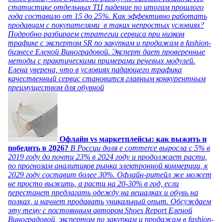
статистике отдельных ТЦ падение по итогам прошлого
года составило от 15 до 25%. Как эффективно работать
продавцам с покупателями в таких непростых условиях?
Подробно разбираем стратегии сервиса при низком
трафике с экспертом SR по закупкам и продажам в fashion-
бизнесе Еленой Виноградовой. Эксперт дает проверенные
методы с практическими примерами речевых модулей.
Елена уверена, что в условиях падающего трафика
качественный сервис становится главным конкурентным
преимуществом для обувной
Офлайн vs маркетплейсы: как выжить и
победить в 2026?
В России доля e commerce выросла с 5% в
2019 году до почти 23% в 2024 году и продолжает расти,
по прогнозам аналитиков рынка электронной коммерции, к
2029 году составит более 30%. Офлайн-ритейл же может
не просто выжить, а расти на 20-30% в год, если
перестанет предлагать одежду на вешалках и обувь на
полках, и начнет продавать уникальный опыт. Обсуждаем
эту тему с постоянным автором Shoes Report Еленой
Виноградовой, экспертом по закупкам и продажам в fashion-