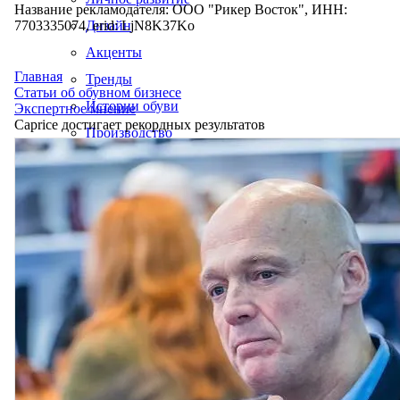
Название рекламодателя: ООО "Рикер Восток", ИНН:
7703335074, erid: LjN8K37Ko
Дизайн
Акценты
Главная
Тренды
Статьи об обувном бизнесе
Истории обуви
Экспертное мнение
Caprice достигает рекордных результатов
Производство