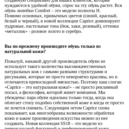
созданную специально для наших клиенток, которые
нуждаются в удобной обуви, спрос на эту обувь растет. Вся
обувь линейки Comfort – это модели полноты Н.
Помимо основных, привычных цветов (синий, красный,
белый и черный), в новой коллекции Caprice доминируют
пудровые, пастельные тона (беж, хаки, розовый), оттенки
«металлик» - розовое золото и серебро.
Вы по-прежнему производите обувь только из
натуральной кожи?
Пожалуй, никакой другой производитель обуви не
использует такого количества высококачественных
натуральных кож с самыми разными структурами и
рисунками, которые не просто невероятно красивы, но и
отличаются превосходной мягкостью. Поэтому наш слоган
«Caprice – это натуральная кожа!» - не просто рекламный
посыл, а философия, которой живет компания. Мы
убеждены: пара обуви идеальна только тогда, когда она
облегает стопу подобно собственной коже и когда ее просто
не хочется снимать. Следующим летом Caprice снова
показывает, как многообразны возможности обработки
кожи и какие произведения искусства можно из нее
создавать. Новая коллекция SS18 – это модели из
первоклассной фактурной и перфорированной кожи,