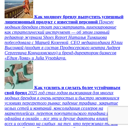
Как модному бренду выпустить успешный
лицензионный продукт с известной персоной
Почему
модным брендам стоит рассматривать лицензирование
как стратегический инструмент — об этом главный
редактор журнала Shoes Report Наталья Тимашова
побеседовала с Марией Козеевой, СЕО медиахолдинга Юлии
Высоцкой (входит в состав Продюсерского центра Андрея
Сергеевича Кончаловского) и бренд-директором бизнесов
«Едим Дома» и Julia Vysotskaya.
Как усилить и сделать более устойчивым
свой бренд
2025 год стал годом выживания для многих
модных брендов в очень непростых и быстро меняющихся
условиях перегретого рынка: падение трафика, закрытие
целых сетей и компаний, консолидация селлеров на
маркетплейсах, переток покупательского трафика из
офлайна в онлайн – все эти и другие факторы влияли на
всех и особенно на слабых, на тех, кто переживал те или