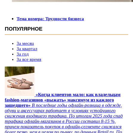
Тема номера: Трудности бизнеса
ПОПУЛЯРНОЕ
За месяц
За квартал
За год
За все время
«Когда клиентов мало: как владельцам
fashion-магазинов «выжать» максимум из каждого
зашедшего»
В последние годы офлайн-розница в одежде,
обуви и аксессуарах работает в условиях устойчивого
снижения входящего трафика. По итогам 2025 года спад
трафика офлайн-магазинов в России составил 8-15 %,
причем показатель покупок в офлайн-сегменте снижался
более резко, чем в целом по рынку, по данным Retail.ru. По