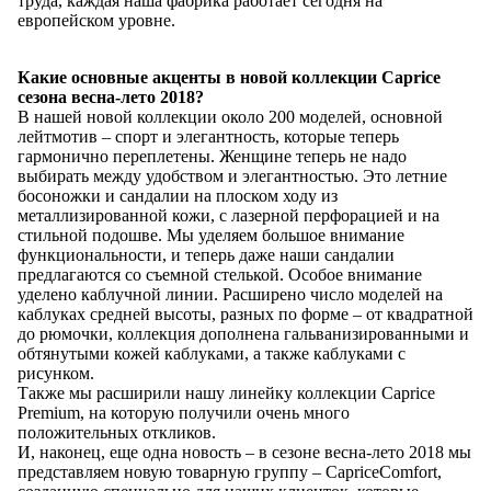
труда, каждая наша фабрика работает сегодня на
европейском уровне.
Какие основные акценты в новой коллекции Caprice
сезона весна-лето 2018?
В нашей новой коллекции около 200 моделей, основной
лейтмотив – спорт и элегантность, которые теперь
гармонично переплетены. Женщине теперь не надо
выбирать между удобством и элегантностью. Это летние
босоножки и сандалии на плоском ходу из
металлизированной кожи, с лазерной перфорацией и на
стильной подошве. Мы уделяем большое внимание
функциональности, и теперь даже наши сандалии
предлагаются со съемной стелькой. Особое внимание
уделено каблучной линии. Расширено число моделей на
каблуках средней высоты, разных по форме – от квадратной
до рюмочки, коллекция дополнена гальванизированными и
обтянутыми кожей каблуками, а также каблуками с
рисунком.
Также мы расширили нашу линейку коллекции Caprice
Premium, на которую получили очень много
положительных откликов.
И, наконец, еще одна новость – в сезоне весна-лето 2018 мы
представляем новую товарную группу – CapriceComfort,