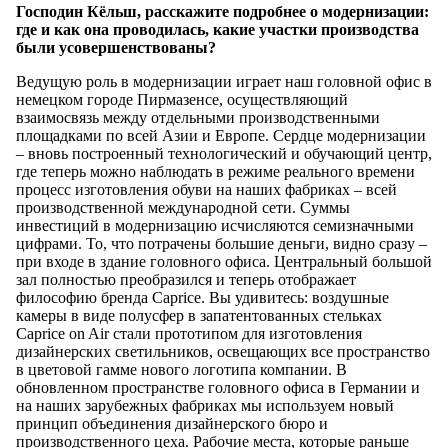
Господин Кёльш, расскажите подробнее о модернизации:
где и как она проводилась, какие участки производства
были усовершенствованы?
Ведущую роль в модернизации играет наш головной офис в
немецком городе Пирмазенсе, осуществляющий
взаимосвязь между отдельными производственными
площадками по всей Азии и Европе. Сердце модернизации
– вновь построенный технологический и обучающий центр,
где теперь можно наблюдать в режиме реального времени
процесс изготовления обуви на наших фабриках – всей
производственной международной сети. Суммы
инвестиций в модернизацию исчисляются семизначными
цифрами. То, что потрачены большие деньги, видно сразу –
при входе в здание головного офиса. Центральный большой
зал полностью преобразился и теперь отображает
философию бренда Caprice. Вы удивитесь: воздушные
камеры в виде полусфер в запатентованных стельках
Caprice on Air стали прототипом для изготовления
дизайнерских светильников, освещающих все пространство
в цветовой гамме нового логотипа компании. В
обновленном пространстве головного офиса в Германии и
на наших зарубежных фабриках мы используем новый
принцип объединения дизайнерского бюро и
производственного цеха. Рабочие места, которые раньше