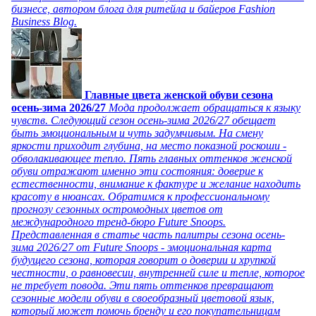
бизнесе, автором блога для ритейла и байеров Fashion
Business Blog.
Главные цвета женской обуви сезона
осень-зима 2026/27
Мода продолжает обращаться к языку
чувств. Следующий сезон осень-зима 2026/27 обещает
быть эмоциональным и чуть задумчивым. На смену
яркости приходит глубина, на место показной роскоши -
обволакивающее тепло. Пять главных оттенков женской
обуви отражают именно эти состояния: доверие к
естественности, внимание к фактуре и желание находить
красоту в нюансах. Обратимся к профессиональному
прогнозу сезонных остромодных цветов от
международного тренд-бюро Future Snoops.
Представленная в статье часть палитры сезона осень-
зима 2026/27 от Future Snoops - эмоциональная карта
будущего сезона, которая говорит о доверии и хрупкой
честности, о равновесии, внутренней силе и тепле, которое
не требует повода. Эти пять оттенков превращают
сезонные модели обуви в своеобразный цветовой язык,
который может помочь бренду и его покупательницам