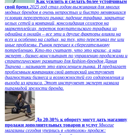
Как усилить и сделать более устойчивым
свой бренд
2025 год стал годом выживания для многих
модных брендов в очень непростых и быстро меняющихся
условиях перегретого рынка: падение трафика, закрытие
целых сетей и компаний, консолидация селлеров на
маркетплейсах, переток покупательского трафика из
офлайна в онлайн – все эти и другие факторы влияли на
всех и особенно на слабых, на тех, кто переживал те или
иные проблемы. Рынок перешел к сберегательному
потреблению. Кто-то считает, что это кризис, а наш
эксперт - бизнес-консультант по управлению продажами и
стратегическому развитию для fashion-брендов Дания
Ткачева – называет это взрослением рынка. И предлагает
проблемным компаниям свой авторский инструмент
диагностики бизнеса и возможностей его оздоровления и
выхода из кризиса. Этот инструмент эксперт назвала
пирамидой зрелости бренда.
До 20-30% к обороту могут дать магазину
продажи дополнительных товаров и услуг
Многие
магазины сегодня уперлись в «потолок» продаж: