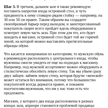
Шаг 3.
В третьем, дальнем зале я также рекомендую
поставить напротив входа островной стол, и чуть
придвинуть к нему стоящую рядом стойку — например, на
30 или 50 см правее. Таким образом вы создадите
своеобразный барьер перед выходом, и заинтересованный
покупатель скорее всего пройдет вдоль оборудования и
осмотрит левую часть зала. При этом для тех, кто будет
заходить в магазин, островной стол будет той же горячей
зоной, на которой можно выставлять притягательные
образцы обуви.
Что касается зонирования по категориям, то мужскую обувь
я рекомендую расположить у центрального входа, чтобы
мужчины смогли увидеть ее еще на подходах к магазину.
Например, под мужской ассортимент можно оборудовать и
стилистически обособить левую стену. Так мы убьем сразу
двух зайцев: займем левую стену, которая будучи «женской»
может остаться без внимания, потому что большинство
покупателей всегда держатся правее, и покажем
посетителям-мужчинам, что им у нас тоже есть что
предложить.
Магазин, у которого два входа расположены в разных
концах зала, априори становится проблемой продавца: