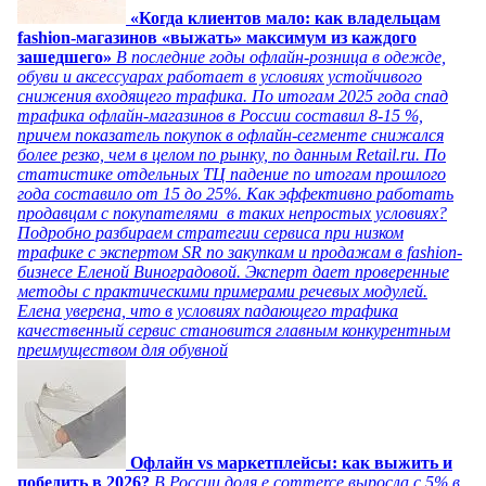
«Когда клиентов мало: как владельцам
fashion-магазинов «выжать» максимум из каждого
зашедшего»
В последние годы офлайн-розница в одежде,
обуви и аксессуарах работает в условиях устойчивого
снижения входящего трафика. По итогам 2025 года спад
трафика офлайн-магазинов в России составил 8-15 %,
причем показатель покупок в офлайн-сегменте снижался
более резко, чем в целом по рынку, по данным Retail.ru. По
статистике отдельных ТЦ падение по итогам прошлого
года составило от 15 до 25%. Как эффективно работать
продавцам с покупателями в таких непростых условиях?
Подробно разбираем стратегии сервиса при низком
трафике с экспертом SR по закупкам и продажам в fashion-
бизнесе Еленой Виноградовой. Эксперт дает проверенные
методы с практическими примерами речевых модулей.
Елена уверена, что в условиях падающего трафика
качественный сервис становится главным конкурентным
преимуществом для обувной
Офлайн vs маркетплейсы: как выжить и
победить в 2026?
В России доля e commerce выросла с 5% в