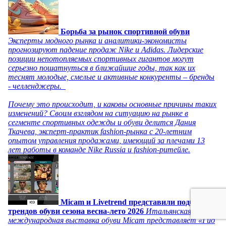
Борьба за рынок спортивной обуви
Эксперты модного рынка и аналитики-экономисты
прогнозируют падение продаж Nike и Adidas. Лидерские
позиции непотопляемых спортивных гигантов могут
серьезно пошатнуться в ближайшие годы, так как их
теснят молодые, смелые и активные конкуренты – бренды
- челленджеры.
Почему это происходит, и каковы основные причины таких
изменений? Своим взглядом на ситуацию на рынке в
сегменте спортивных одежды и обуви делится Дания
Ткачева, эксперт-практик fashion-рынка с 20-летним
опытом управления продажами, имеющий за плечами 13
лет работы в команде Nike Russia и fashion-ритейле.
Micam и Livetrend представили подборку
трендов обуви сезона весна-лето 2026
Итальянская
международная выставка обуви Micam представляет «Гид