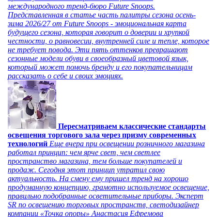
международного тренд-бюро Future Snoops.
Представленная в статье часть палитры сезона осень-
зима 2026/27 от Future Snoops - эмоциональная карта
будущего сезона, которая говорит о доверии и хрупкой
честности, о равновесии, внутренней силе и тепле, которое
не требует повода. Эти пять оттенков превращают
сезонные модели обуви в своеобразный цветовой язык,
который может помочь бренду и его покупательницам
рассказать о себе и своих эмоциях.
Пересматриваем классические стандарты
освещения торгового зала через призму современных
технологий
Еще вчера при освещении розничного магазина
работал принцип: чем ярче свет, чем светлее
пространство магазина, тем больше покупателей и
продаж. Сегодня этот принцип утратил свою
актуальность. На смену ему пришел тренд на хорошо
продуманную концепцию, грамотно используемое освещение,
правильно подобранные осветительные приборы. Эксперт
SR по освещению торговых пространств, светодизайнер
компании «Точка опоры» Анастасия Ефремова