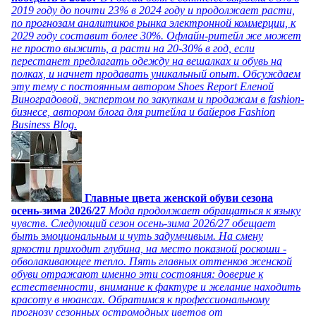
2019 году до почти 23% в 2024 году и продолжает расти,
по прогнозам аналитиков рынка электронной коммерции, к
2029 году составит более 30%. Офлайн-ритейл же может
не просто выжить, а расти на 20-30% в год, если
перестанет предлагать одежду на вешалках и обувь на
полках, и начнет продавать уникальный опыт. Обсуждаем
эту тему с постоянным автором Shoes Report Еленой
Виноградовой, экспертом по закупкам и продажам в fashion-
бизнесе, автором блога для ритейла и байеров Fashion
Business Blog.
Главные цвета женской обуви сезона
осень-зима 2026/27
Мода продолжает обращаться к языку
чувств. Следующий сезон осень-зима 2026/27 обещает
быть эмоциональным и чуть задумчивым. На смену
яркости приходит глубина, на место показной роскоши -
обволакивающее тепло. Пять главных оттенков женской
обуви отражают именно эти состояния: доверие к
естественности, внимание к фактуре и желание находить
красоту в нюансах. Обратимся к профессиональному
прогнозу сезонных остромодных цветов от