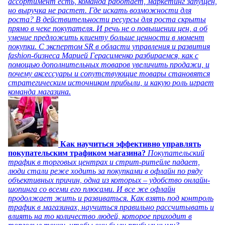
ассортимент есть, команда работает, маркетинг запущен,
но выручка не растет. Где искать возможности для
роста? В действительности ресурсы для роста скрыты
прямо в чеке покупателя. И речь не о повышении цен, а об
умение предложить клиенту больше ценности в момент
покупки. С экспертом SR в области управления и развития
fashion-бизнеса Марией Герасименко разбираемся, как с
помощью дополнительных товаров увеличить продажи, и
почему аксессуары и сопутствующие товары становятся
стратегическим источником прибыли, и какую роль играет
команда магазина.
Как научиться эффективно управлять
покупательским трафиком магазина?
Покупательский
трафик в торговых центрах и стрит-ритейле падает,
люди стали реже ходить за покупками в офлайн по ряду
объективных причин, одна из которых – удобство онлайн-
шопинга со всеми его плюсами. И все же офлайн
продолжает жить и развиваться. Как взять под контроль
трафик в магазинах, научиться правильно рассчитывать и
влиять на то количество людей, которое приходит в