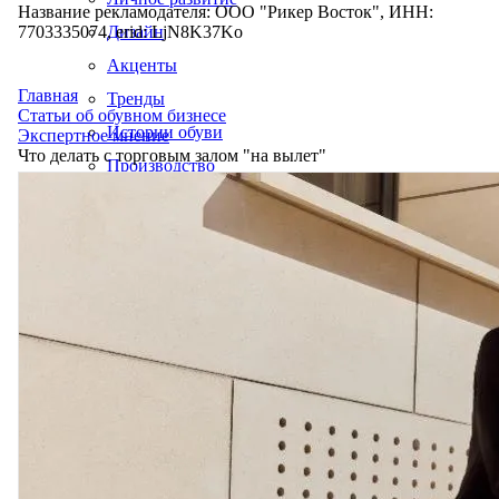
Название рекламодателя: ООО "Рикер Восток", ИНН:
7703335074, erid: LjN8K37Ko
Дизайн
Акценты
Главная
Тренды
Статьи об обувном бизнесе
Истории обуви
Экспертное мнение
Что делать с торговым залом "на вылет"
Производство