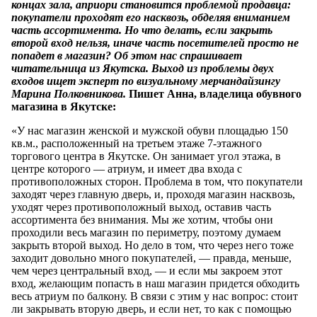
концах зала, априори становится проблемой продавца:
покупатели проходят его насквозь, обделяя вниманием
часть ассортимента. Но что делать, если закрыть
второй вход нельзя, иначе часть посетителей просто не
попадет в магазин? Об этом нас спрашивает
читательница из Якутска. Выход из проблемы двух
входов ищет эксперт по визуальному мерчандайзингу
Марина Полковникова.
Пишет Анна, владелица обувного
магазина в Якутске:
«У нас магазин женской и мужской обуви площадью 150
кв.м., расположенный на третьем этаже 7-этажного
торгового центра в Якутске. Он занимает угол этажа, в
центре которого — атриум, и имеет два входа с
противоположных сторон. Проблема в том, что покупатели
заходят через главную дверь, и, проходя магазин насквозь,
уходят через противоположный выход, оставив часть
ассортимента без внимания. Мы же хотим, чтобы они
проходили весь магазин по периметру, поэтому думаем
закрыть второй выход. Но дело в том, что через него тоже
заходит довольно много покупателей, — правда, меньше,
чем через центральный вход, — и если мы закроем этот
вход, желающим попасть в наш магазин придется обходить
весь атриум по балкону. В связи с этим у нас вопрос: стоит
ли закрывать вторую дверь, и если нет, то как с помощью