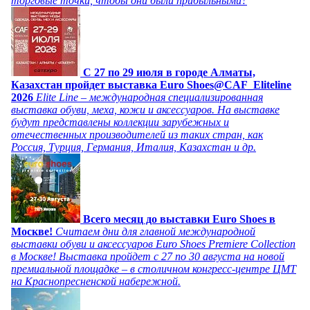
торговые точки, чтобы они были прибыльными?
C 27 по 29 июля в городе Алматы,
Казахстан пройдет выставка Euro Shoes@CAF_Eliteline
2026
Elite Line – международная специализированная
выставка обуви, меха, кожи и аксессуаров. На выставке
будут представлены коллекции зарубежных и
отечественных производителей из таких стран, как
Россия, Турция, Германия, Италия, Казахстан и др.
Всего месяц до выставки Euro Shoes в
Москве!
Считаем дни для главной международной
выставки обуви и аксессуаров Euro Shoes Premiere Collection
в Москве! Выставка пройдет с 27 по 30 августа на новой
премиальной площадке – в столичном конгресс-центре ЦМТ
на Краснопресненской набережной.