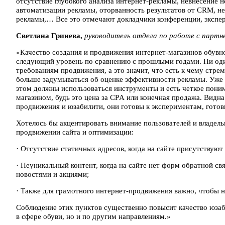
отсутствие глубокого анализа интернет-рекламы, невнесение 
автоматизации рекламы, оторванность результатов от CRM, не
рекламы,… Все это отмечают докладчики конференции, экспер
Светлана Гринева,
руководитель отдела по работе с партн
«Качество создания и продвижения интернет-магазинов обувно
следующий уровень по сравнению с прошлыми годами. Ни оди
требованиям продвижения, а это значит, что есть к чему стрем
больше задумываться об оценке эффективности рекламы. Уже е
этом должны использоваться инструменты и есть четкое поним
магазином, будь это цена за CPА или конечная продажа. Видн
продвижения и юзабилити, они готовы к экспериментам, готов
Хотелось бы акцентировать внимание пользователей и владел
продвижении сайта и оптимизации:
· Отсутствие статичных адресов, когда на сайте присутствуют
· Неуникальный контент, когда на сайте нет форм обратной св
новостями и акциями;
· Также для грамотного интернет-продвижения важно, чтобы на
Соблюдение этих пунктов существенно повысит качество юзаб
в сфере обуви, но и по другим направлениям.»