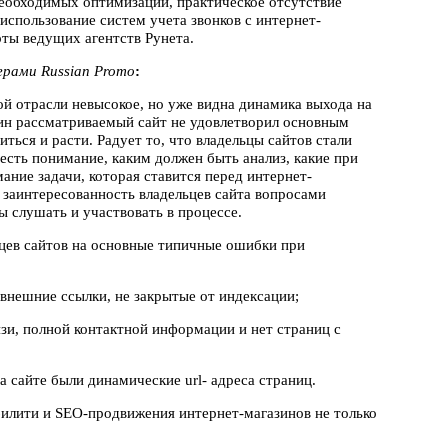
необходимых оптимизаций, практическое отсутствие
использование систем учета звонков с интернет-
ты ведущих агентств Рунета.
ерами Russian Promo
:
й отрасли невысокое, но уже видна динамика выхода на
н рассматриваемый сайт не удовлетворил основным
иться и расти. Радует то, что владельцы сайтов стали
сть понимание, каким должен быть анализ, какие при
ание задачи, которая ставится перед интернет-
а заинтересованность владельцев сайта вопросами
ы слушать и участвовать в процессе.
ьцев сайтов на основные типичные ошибки при
 внешние ссылки, не закрытые от индексации;
язи, полной контактной информации и нет страниц с
 сайте были динамические url- адреса страниц.
илити и SEO-продвижения интернет-магазинов не только