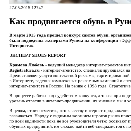
27.05.2015
12747
Как продвигается обувь в Рун
В марте 2015 года прошел
конкурс сайтов
обуви, организов
были подведены экспертами Рунета на конференции «
Эффе
Интернета
».
ЭКСПЕРТ SHOES REPORT
Храмова Любовь
- ведущий менеджер интернет-проектов интер
Registratura.ru -
интернет-агентство, специализирующаяся на
Предоставляет услуги контекстной рекламы, таргетированной р
в Интернете, ведения комплексных рекламных кампаний и спе
интернет-агентств в России. На рынке с 1998 года. Стратегич
В процессе работы над судейством конкурса, а также при под
уровень отрасли в интернет-продвижении, их мнением мы и хо
В целом, стоит отметить, что качеству интернет-продвижения 
развиваться. Наряду с видимым желанием игроков рынка прису
по всей видимости пока не все руководители четко осознают 
обувных предприятий, им сложно найти веб-специалистов с п