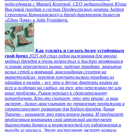
побеседовала с Марией Козеевой, СЕО медиахолдинга Юлии
Высоцкой (входит в состав Продюсерского центра Андрея
Сергеевича Кончаловского) и бренд-директором бизнесов
«Едим Дома» и Julia Vysotskaya.
Как усилить и сделать более устойчивым
свой бренд
2025 год стал годом выживания для многих
модных брендов в очень непростых и быстро меняющихся
условиях перегретого рынка: падение трафика, закрытие
целых сетей и компаний, консолидация селлеров на
маркетплейсах, переток покупательского трафика из
офлайна в онлайн – все эти и другие факторы влияли на
всех и особенно на слабых, на тех, кто переживал те или
иные проблемы. Рынок перешел к сберегательному
потреблению. Кто-то считает, что это кризис, а наш
эксперт - бизнес-консультант по управлению продажами и
стратегическому развитию для fashion-брендов Дания
Ткачева – называет это взрослением рынка. И предлагает
проблемным компаниям свой авторский инструмент
диагностики бизнеса и возможностей его оздоровления и
выхода из кризиса. Этот инструмент эксперт назвала