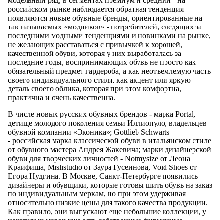
модельный ряд, в сегментах премиум и средний+ на
российском рынке наблюдается обратная тенденция –
появляются новые обувные бренды, ориентированные на
так называемых «модников» - потребителей, следящих за
последними модными тенденциями и новинками на рынке,
не желающих расставаться с привычкой к хорошей,
качественной обуви, которая у них выработалась за
последние годы, воспринимающих обувь не просто как
обязательный предмет гардероба, а как неотъемлемую часть
своего индивидуального стиля, как акцент или яркую
деталь своего облика, которая при этом комфортна,
практична и очень качественна.
В числе новых русских обувных брендов - марка Portal,
детище молодого поколения семьи Иллиопуло, владельцев
обувной компании «Эконика»; Gottlieb Schwarts
- российская марка классической обуви в итальянском стиле
от обувного мастера Андрея Жакевича; марки дизайнерской
обуви для творческих личностей - Notmysize от Леона
Крайфиша, Mislistudio от Заура Гусейнова, Void Shoes от
Егора Нудгина. В Москве, Санкт-Петербурге появились
дизайнеры и обувщики, которые готовы шить обувь на заказ
по индивидуальным меркам, но при этом удерживая
относительно низкие цены для такого качества продукции.
Как правило, они выпускают еще небольшие коллекции, у