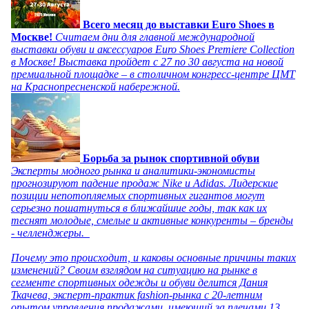
Всего месяц до выставки Euro Shoes в
Москве!
Считаем дни для главной международной
выставки обуви и аксессуаров Euro Shoes Premiere Collection
в Москве! Выставка пройдет с 27 по 30 августа на новой
премиальной площадке – в столичном конгресс-центре ЦМТ
на Краснопресненской набережной.
Борьба за рынок спортивной обуви
Эксперты модного рынка и аналитики-экономисты
прогнозируют падение продаж Nike и Adidas. Лидерские
позиции непотопляемых спортивных гигантов могут
серьезно пошатнуться в ближайшие годы, так как их
теснят молодые, смелые и активные конкуренты – бренды
- челленджеры.
Почему это происходит, и каковы основные причины таких
изменений? Своим взглядом на ситуацию на рынке в
сегменте спортивных одежды и обуви делится Дания
Ткачева, эксперт-практик fashion-рынка с 20-летним
опытом управления продажами, имеющий за плечами 13