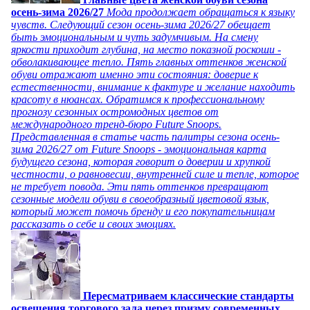
осень-зима 2026/27
Мода продолжает обращаться к языку
чувств. Следующий сезон осень-зима 2026/27 обещает
быть эмоциональным и чуть задумчивым. На смену
яркости приходит глубина, на место показной роскоши -
обволакивающее тепло. Пять главных оттенков женской
обуви отражают именно эти состояния: доверие к
естественности, внимание к фактуре и желание находить
красоту в нюансах. Обратимся к профессиональному
прогнозу сезонных остромодных цветов от
международного тренд-бюро Future Snoops.
Представленная в статье часть палитры сезона осень-
зима 2026/27 от Future Snoops - эмоциональная карта
будущего сезона, которая говорит о доверии и хрупкой
честности, о равновесии, внутренней силе и тепле, которое
не требует повода. Эти пять оттенков превращают
сезонные модели обуви в своеобразный цветовой язык,
который может помочь бренду и его покупательницам
рассказать о себе и своих эмоциях.
Пересматриваем классические стандарты
освещения торгового зала через призму современных