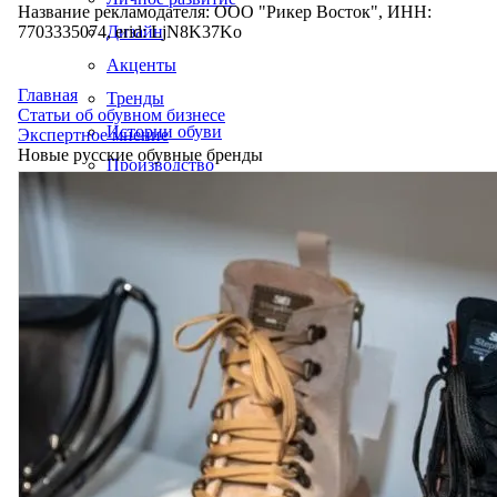
Название рекламодателя: ООО "Рикер Восток", ИНН:
7703335074, erid: LjN8K37Ko
Дизайн
Акценты
Главная
Тренды
Статьи об обувном бизнесе
Истории обуви
Экспертное мнение
Новые русские обувные бренды
Производство