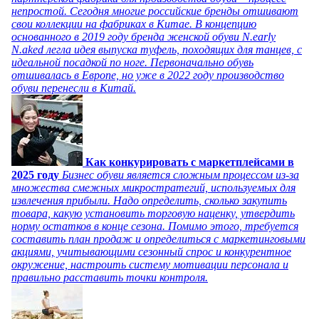
непростой. Сегодня многие российские бренды отшивают
свои коллекции на фабриках в Китае. В концепцию
основанного в 2019 году бренда женской обуви N.early
N.aked легла идея выпуска туфель, походящих для танцев, с
идеальной посадкой по ноге. Первоначально обувь
отшивалась в Европе, но уже в 2022 году производство
обуви перенесли в Китай.
Как конкурировать с маркетплейсами в
2025 году
Бизнес обуви является сложным процессом из-за
множества смежных микростратегий, используемых для
извлечения прибыли. Надо определить, сколько закупить
товара, какую установить торговую наценку, утвердить
норму остатков в конце сезона. Помимо этого, требуется
составить план продаж и определиться с маркетинговыми
акциями, учитывающими сезонный спрос и конкурентное
окружение, настроить систему мотивации персонала и
правильно расставить точки контроля.