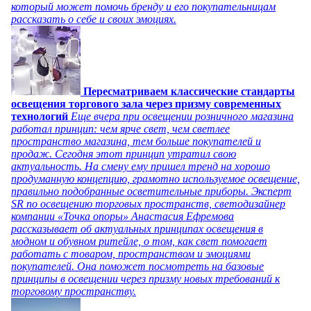
который может помочь бренду и его покупательницам
рассказать о себе и своих эмоциях.
Пересматриваем классические стандарты
освещения торгового зала через призму современных
технологий
Еще вчера при освещении розничного магазина
работал принцип: чем ярче свет, чем светлее
пространство магазина, тем больше покупателей и
продаж. Сегодня этот принцип утратил свою
актуальность. На смену ему пришел тренд на хорошо
продуманную концепцию, грамотно используемое освещение,
правильно подобранные осветительные приборы. Эксперт
SR по освещению торговых пространств, светодизайнер
компании «Точка опоры» Анастасия Ефремова
рассказывает об актуальных принципах освещения в
модном и обувном ритейле, о том, как свет помогает
работать с товаром, пространством и эмоциями
покупателей. Она поможет посмотреть на базовые
принципы в освещении через призму новых требований к
торговому пространству.