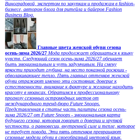
Виноградовой, экспертом по закупкам и продажам в fashion-
бизнесе, автором блога для ритейла и байеров Fashion
Business Blog.
Главные цвета женской обуви сезона
осень-зима 2026/27
Мода продолжает обращаться к языку
чувств. Следующий сезон осень-зима 2026/27 обещает
быть эмоциональным и чуть задумчивым. На смену
яркости приходит глубина, на место показной роскоши -
обволакивающее тепло. Пять главных оттенков женской
обуви отражают именно эти состояния: доверие к
естественности, внимание к фактуре и желание находить
красоту в нюансах. Обратимся к профессиональному
прогнозу сезонных остромодных цветов от
международного тренд-бюро Future Snoops.
Представленная в статье часть палитры сезона осень-
зима 2026/27 от Future Snoops - эмоциональная карта
будущего сезона, которая говорит о доверии и хрупкой
честности, о равновесии, внутренней силе и тепле, которое
не требует повода. Эти пять оттенков превращают
сезонные модели обуви в своеобразный цветовой язык,