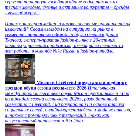
серьезно пошатнуться в ближайшие годы, так как их
теснят молодые, смелые и активные конкуренты – бренды
- челленджеры.
Почему это происходит, и каковы основные причины таких
изменений? Своим взглядом на ситуацию на рынке в
сегменте спортивных одежды и обуви делится Дания
Ткачева, эксперт-практик fashion-рынка с 20-летним
опытом управления продажами, имеющий за плечами 13
лет работы в команде Nike Russia и fashion-ритейле.
Micam и Livetrend представили подборку
трендов обуви сезона весна-лето 2026
Итальянская
международная выставка обуви Micam представляет «Гид
по трендам сезона весна-лето 2026», разработанный
совместно с Livetrend. Гид разработан на основе анализа
социальных сетей, онлайн-маркетплейсов и модных показов,
а также с помощью новых технологий, таких как
искусственный интеллект и Big Data.