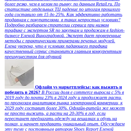
более резко, чем в целом по рынку, по данным Retail.ru. По
статистике отдельных ТЦ падение по итогам прошлого
года составило от 15 до 25%. Как эффективно работать
продавцам с покупателями в таких непростых условиях?
Подробно разбираем стратегии сервиса при низком
трафике с экспертом SR по закупкам и продажам в fashion-
бизнесе Еленой Виноградовой. Эксперт дает проверенные
методы с практическими примерами речевых модулей.
Елена уверена, что в условиях падающего трафика
качественный сервис становится главным конкурентным
преимуществом для обувной
Офлайн vs маркетплейсы: как выжить и
победить в 2026?
В России доля e commerce выросла с 5% в
2019 году до почти 23% в 2024 году и продолжает расти,
по прогнозам аналитиков рынка электронной коммерции, к
2029 году составит более 30%. Офлайн-ритейл же может
не просто выжить, а расти на 20-30% в год, если
перестанет предлагать одежду на вешалках и обувь на
полках, и начнет продавать уникальный опыт. Обсуждаем
эту тему с постоянным автором Shoes Report Еленой