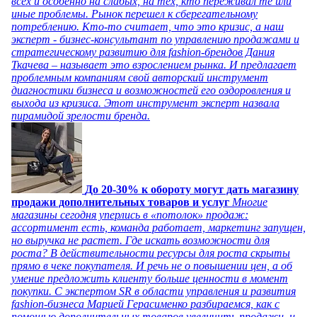
всех и особенно на слабых, на тех, кто переживал те или
иные проблемы. Рынок перешел к сберегательному
потреблению. Кто-то считает, что это кризис, а наш
эксперт - бизнес-консультант по управлению продажами и
стратегическому развитию для fashion-брендов Дания
Ткачева – называет это взрослением рынка. И предлагает
проблемным компаниям свой авторский инструмент
диагностики бизнеса и возможностей его оздоровления и
выхода из кризиса. Этот инструмент эксперт назвала
пирамидой зрелости бренда.
До 20-30% к обороту могут дать магазину
продажи дополнительных товаров и услуг
Многие
магазины сегодня уперлись в «потолок» продаж:
ассортимент есть, команда работает, маркетинг запущен,
но выручка не растет. Где искать возможности для
роста? В действительности ресурсы для роста скрыты
прямо в чеке покупателя. И речь не о повышении цен, а об
умение предложить клиенту больше ценности в момент
покупки. С экспертом SR в области управления и развития
fashion-бизнеса Марией Герасименко разбираемся, как с
помощью дополнительных товаров увеличить продажи, и