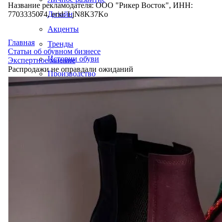
Название рекламодателя: ООО "Рикер Восток", ИНН:
7703335074, erid: LjN8K37Ko
Дизайн
Акценты
Главная
Тренды
Статьи об обувном бизнесе
Истории обуви
Экспертное мнение
Распродажи не оправдали ожиданий
Производство