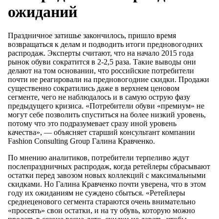
ожиданий
Праздничное затишье закончилось, пришло время
возвращаться к делам и подводить итоги предновогодних
распродаж. Эксперты считают, что на начало 2015 года
рынок обуви сократится в 2-2,5 раза. Такие выводы они
делают на том основании, что российские потребители
почти не реагировали на предновогодние скидки. Продажи
существенно сократились даже в верхнем ценовом
сегменте, чего не наблюдалось и в самую острую фазу
предыдущего кризиса. «Потребители обуви «премиум» не
могут себе позволить спуститься на более низкий уровень,
потому что это подразумевает сразу иной уровень
качества», — объясняет старший консультант компании
Fashion Consulting Group Галина Кравченко.
По мнению аналитиков, потребители терпеливо ждут
послепраздничных распродаж, когда ретейлеры сбрасывают
остатки перед завозом новых коллекций с максимальными
скидками. Но Галина Кравченко почти уверена, что в этом
году их ожиданиям не суждено сбыться. «Ретейлеры
среднеценового сегмента стараются очень внимательно
«просеять» свои остатки, и на ту обувь, которую можно