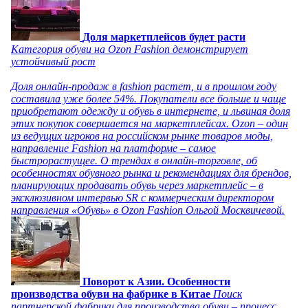
Доля маркетплейсов будет расти
Категория обуви на Ozon Fashion демонстрирует
устойчивый рост
Доля онлайн-продаж в fashion растет, и в прошлом году
составила уже более 54%. Покупатели все больше и чаще
приобретают одежду и обувь в интернете, и львиная доля
этих покупок совершается на маркетплейсах. Ozon – один
из ведущих игроков на российском рынке товаров моды,
направление Fashion на платформе – самое
быстрорастущее. О трендах в онлайн-торговле, об
особенностях обувного рынка и рекомендациях для брендов,
планирующих продавать обувь через маркетплейс – в
эксклюзивном интервью SR с коммерческим директором
направления «Обувь» в Ozon Fashion Ольгой Москвичевой.
Поворот к Азии. Особенности
производства обуви на фабрике в Китае
Поиск
партнерской фабрики для производства обуви – процесс