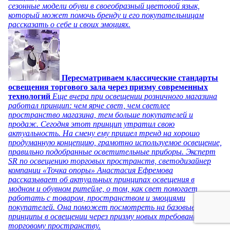
сезонные модели обуви в своеобразный цветовой язык,
который может помочь бренду и его покупательницам
рассказать о себе и своих эмоциях.
Пересматриваем классические стандарты
освещения торгового зала через призму современных
технологий
Еще вчера при освещении розничного магазина
работал принцип: чем ярче свет, чем светлее
пространство магазина, тем больше покупателей и
продаж. Сегодня этот принцип утратил свою
актуальность. На смену ему пришел тренд на хорошо
продуманную концепцию, грамотно используемое освещение,
правильно подобранные осветительные приборы. Эксперт
SR по освещению торговых пространств, светодизайнер
компании «Точка опоры» Анастасия Ефремова
рассказывает об актуальных принципах освещения в
модном и обувном ритейле, о том, как свет помогает
работать с товаром, пространством и эмоциями
покупателей. Она поможет посмотреть на базовые
принципы в освещении через призму новых требований к
торговому пространству.