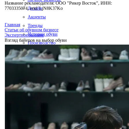
Название рекламодателя: ООО "Рикер Восток", ИНН:
7703335074, erid: LjN8K37Ko
Дизайн
Акценты
Главная
Тренды
Статьи об обувном бизнесе
Истории обуви
Экспертное мнение
Взгляд байеров на выбор обуви
Производство