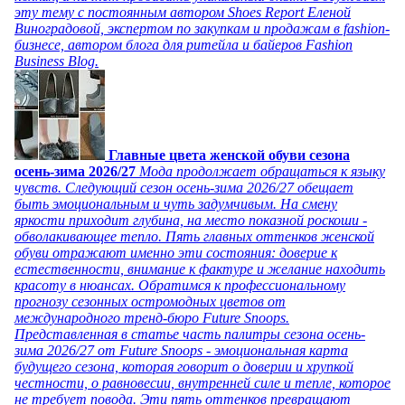
эту тему с постоянным автором Shoes Report Еленой
Виноградовой, экспертом по закупкам и продажам в fashion-
бизнесе, автором блога для ритейла и байеров Fashion
Business Blog.
Главные цвета женской обуви сезона
осень-зима 2026/27
Мода продолжает обращаться к языку
чувств. Следующий сезон осень-зима 2026/27 обещает
быть эмоциональным и чуть задумчивым. На смену
яркости приходит глубина, на место показной роскоши -
обволакивающее тепло. Пять главных оттенков женской
обуви отражают именно эти состояния: доверие к
естественности, внимание к фактуре и желание находить
красоту в нюансах. Обратимся к профессиональному
прогнозу сезонных остромодных цветов от
международного тренд-бюро Future Snoops.
Представленная в статье часть палитры сезона осень-
зима 2026/27 от Future Snoops - эмоциональная карта
будущего сезона, которая говорит о доверии и хрупкой
честности, о равновесии, внутренней силе и тепле, которое
не требует повода. Эти пять оттенков превращают