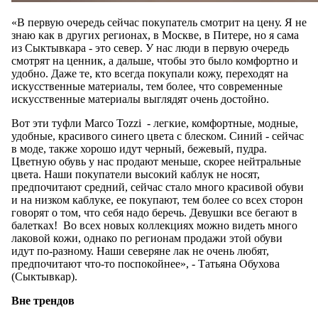
«В первую очередь сейчас покупатель смотрит на цену. Я не
знаю как в других регионах, в Москве, в Питере, но я сама
из Сыктывкара - это север. У нас люди в первую очередь
смотрят на ценник, а дальше, чтобы это было комфортно и
удобно. Даже те, кто всегда покупали кожу, переходят на
искусственные материалы, тем более, что современные
искусственные материалы выглядят очень достойно.
Вот эти туфли Marco Tozzi - легкие, комфортные, модные,
удобные, красивого синего цвета с блеском. Синий - сейчас
в моде, также хорошо идут черный, бежевый, пудра.
Цветную обувь у нас продают меньше, скорее нейтральные
цвета. Наши покупатели высокий каблук не носят,
предпочитают средний, сейчас стало много красивой обуви
и на низком каблуке, ее покупают, тем более со всех сторон
говорят о том, что себя надо беречь. Девушки все бегают в
балетках! Во всех новых коллекциях можно видеть много
лаковой кожи, однако по регионам продажи этой обуви
идут по-разному. Наши северяне лак не очень любят,
предпочитают что-то поспокойнее», - Татьяна Обухова
(Сыктывкар).
Вне трендов