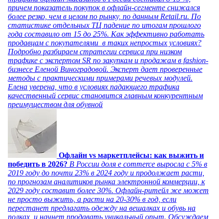
причем показатель покупок в офлайн-сегменте снижался
более резко, чем в целом по рынку, по данным Retail.ru. По
статистике отдельных ТЦ падение по итогам прошлого
года составило от 15 до 25%. Как эффективно работать
продавцам с покупателями в таких непростых условиях?
Подробно разбираем стратегии сервиса при низком
трафике с экспертом SR по закупкам и продажам в fashion-
бизнесе Еленой Виноградовой. Эксперт дает проверенные
методы с практическими примерами речевых модулей.
Елена уверена, что в условиях падающего трафика
качественный сервис становится главным конкурентным
преимуществом для обувной
Офлайн vs маркетплейсы: как выжить и
победить в 2026?
В России доля e commerce выросла с 5% в
2019 году до почти 23% в 2024 году и продолжает расти,
по прогнозам аналитиков рынка электронной коммерции, к
2029 году составит более 30%. Офлайн-ритейл же может
не просто выжить, а расти на 20-30% в год, если
перестанет предлагать одежду на вешалках и обувь на
полках, и начнет продавать уникальный опыт. Обсуждаем