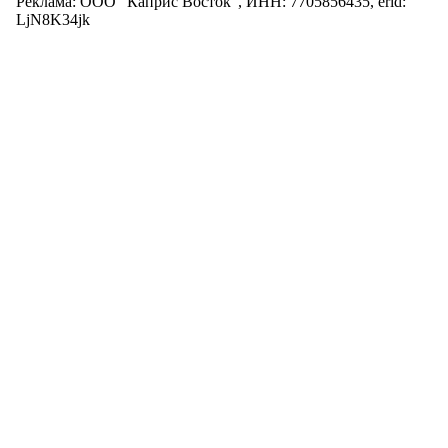
Реклама: ООО "Каприс Восток", ИНН: 7705856435, erid:
LjN8K34jk