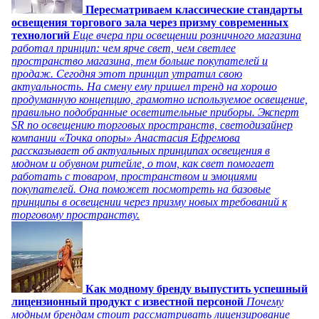
Пересматриваем классические стандарты
освещения торгового зала через призму современных
технологий
Еще вчера при освещении розничного магазина
работал принцип: чем ярче свет, чем светлее
пространство магазина, тем больше покупателей и
продаж. Сегодня этот принцип утратил свою
актуальность. На смену ему пришел тренд на хорошо
продуманную концепцию, грамотно используемое освещение,
правильно подобранные осветительные приборы. Эксперт
SR по освещению торговых пространств, светодизайнер
компании «Точка опоры» Анастасия Ефремова
рассказывает об актуальных принципах освещения в
модном и обувном ритейле, о том, как свет помогает
работать с товаром, пространством и эмоциями
покупателей. Она поможет посмотреть на базовые
принципы в освещении через призму новых требований к
торговому пространству.
Как модному бренду выпустить успешный
лицензионный продукт с известной персоной
Почему
модным брендам стоит рассматривать лицензирование