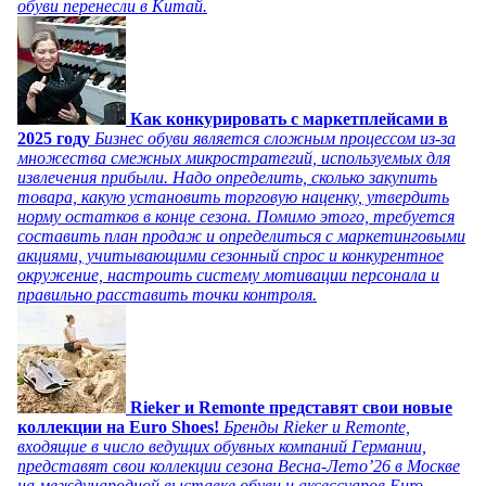
обуви перенесли в Китай.
Как конкурировать с маркетплейсами в
2025 году
Бизнес обуви является сложным процессом из-за
множества смежных микростратегий, используемых для
извлечения прибыли. Надо определить, сколько закупить
товара, какую установить торговую наценку, утвердить
норму остатков в конце сезона. Помимо этого, требуется
составить план продаж и определиться с маркетинговыми
акциями, учитывающими сезонный спрос и конкурентное
окружение, настроить систему мотивации персонала и
правильно расставить точки контроля.
Rieker и Remonte представят свои новые
коллекции на Euro Shoes!
Бренды Rieker и Remonte,
входящие в число ведущих обувных компаний Германии,
представят свои коллекции сезона Весна-Лето’26 в Москве
на международной выставке обуви и аксессуаров Euro