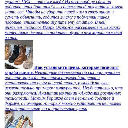
тунит? ПВХ — это же клей? Из чего вообще сделана
подошва этих ботинок?» — современный покупатель хочет
знать все. Чтобы не ударить перед ним в грязь лицом и
суметь объяснить, годится ли ему в подметки такая
подошва, внимательно изучите эту статью. В ней
инженер-технолог Игорь Окороков рассказывает, из каких
материалов делаются подошвы обуви и чем хорош каждый
из них.
Как установить цены, которые позволят
зарабатывать
Некоторые бизнесмены до сих пор путают
понятие маржи с понятием торговой наценки и
устанавливают цены на свой товар, руководствуясь
исключительно примером конкурентов. Неудивительно, что
они разоряются! Аналитик компании «Академия розничных
технологий» Максим Горшков дает несколько советов и
формул, с помощью которых можно установить не только
не разорительные, но и прибыльные цены.