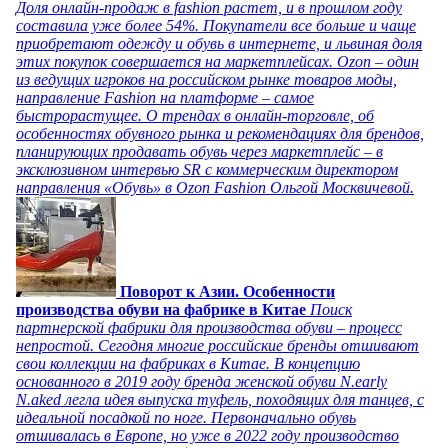
Доля онлайн-продаж в fashion растет, и в прошлом году
составила уже более 54%. Покупатели все больше и чаще
приобретают одежду и обувь в интернете, и львиная доля
этих покупок совершается на маркетплейсах. Ozon – один
из ведущих игроков на российском рынке товаров моды,
направление Fashion на платформе – самое
быстрорастущее. О трендах в онлайн-торговле, об
особенностях обувного рынка и рекомендациях для брендов,
планирующих продавать обувь через маркетплейс – в
эксклюзивном интервью SR с коммерческим директором
направления «Обувь» в Ozon Fashion Ольгой Москвичевой.
Поворот к Азии. Особенности
производства обуви на фабрике в Китае
Поиск
партнерской фабрики для производства обуви – процесс
непростой. Сегодня многие российские бренды отшивают
свои коллекции на фабриках в Китае. В концепцию
основанного в 2019 году бренда женской обуви N.early
N.aked легла идея выпуска туфель, походящих для танцев, с
идеальной посадкой по ноге. Первоначально обувь
отшивалась в Европе, но уже в 2022 году производство