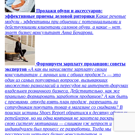
Продажи обуви и аксессуаров:
эффективные приемы деловой риторики
Какие речевые
модули - эффективны при общении с потенциальными и
действующими клиентами салонов обуви, а какие – нет,
знает бизнес-консультант Анна Бочарова.
Формируем зарплату продавцов: советы
экспертов
«А как вы начисляете зарплату своим
консультантам, с личных или с общих продаж?» — это
один из самых популярных вопросов, вызывающих
множество разногласий и пересудов на интернет-форумах
владельцев розничного бизнеса. Действительно, как же
правильно формировать заработок продавцов? А как быть
с премиями, откуда взять план продаж, разрешать ли
сотрудникам покупать товар в магазине со скидками? В
поисках истины Shoes Report обратился к десятку обувных
ретейлеров, но ни одна компания не захотела раскрывать
свою систему мотивации — слишком уж непрост и
индивидуален был процесс ее разработки. Тогда мы
расспросили четырех бизнес-консультантов, и