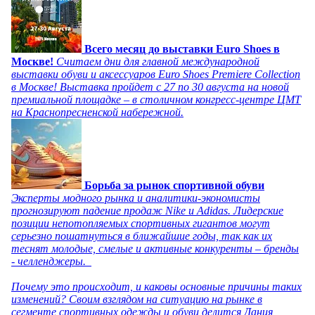
Всего месяц до выставки Euro Shoes в
Москве!
Считаем дни для главной международной
выставки обуви и аксессуаров Euro Shoes Premiere Collection
в Москве! Выставка пройдет с 27 по 30 августа на новой
премиальной площадке – в столичном конгресс-центре ЦМТ
на Краснопресненской набережной.
Борьба за рынок спортивной обуви
Эксперты модного рынка и аналитики-экономисты
прогнозируют падение продаж Nike и Adidas. Лидерские
позиции непотопляемых спортивных гигантов могут
серьезно пошатнуться в ближайшие годы, так как их
теснят молодые, смелые и активные конкуренты – бренды
- челленджеры.
Почему это происходит, и каковы основные причины таких
изменений? Своим взглядом на ситуацию на рынке в
сегменте спортивных одежды и обуви делится Дания