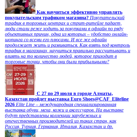
Как научиться эффективно управлять
покупательским трафиком магазина?
Покупательский
трафик в торговых центрах и стрит-ритейле падает,
люди стали реже ходить за покупками в офлайн по ряду
объективных причин, одна из которых – удобство онлайн-
шопинга со всеми его плюсами. И все же офлайн
продолжает жить и развиваться. Как взять под контроль
трафик в магазинах, научиться правильно рассчитывать и
влиять на то количество людей, которое приходит в
торговые точки, чтобы они были прибыльными?
C 27 по 29 июля в городе Алматы,
Казахстан пройдет выставка Euro Shoes@CAF_Eliteline
2026
Elite Line – международная специализированная
выставка обуви, меха, кожи и аксессуаров. На выставке
будут представлены коллекции зарубежных и
отечественных производителей из таких стран, как
Россия, Турция, Германия, Италия, Казахстан и др.