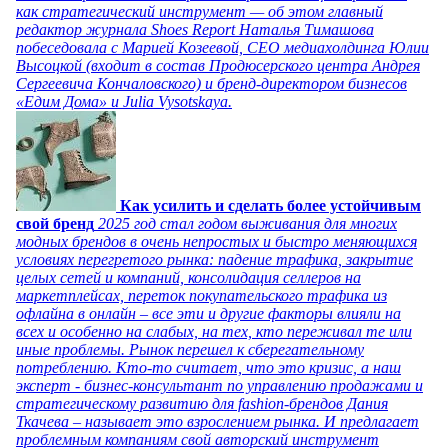
как стратегический инструмент — об этом главный
редактор журнала Shoes Report Наталья Тимашова
побеседовала с Марией Козеевой, СЕО медиахолдинга Юлии
Высоцкой (входит в состав Продюсерского центра Андрея
Сергеевича Кончаловского) и бренд-директором бизнесов
«Едим Дома» и Julia Vysotskaya.
Как усилить и сделать более устойчивым
свой бренд
2025 год стал годом выживания для многих
модных брендов в очень непростых и быстро меняющихся
условиях перегретого рынка: падение трафика, закрытие
целых сетей и компаний, консолидация селлеров на
маркетплейсах, переток покупательского трафика из
офлайна в онлайн – все эти и другие факторы влияли на
всех и особенно на слабых, на тех, кто переживал те или
иные проблемы. Рынок перешел к сберегательному
потреблению. Кто-то считает, что это кризис, а наш
эксперт - бизнес-консультант по управлению продажами и
стратегическому развитию для fashion-брендов Дания
Ткачева – называет это взрослением рынка. И предлагает
проблемным компаниям свой авторский инструмент