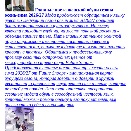
Главные цвета женской обуви сезона
осень-зима 2026/27
Мода продолжает обращаться к языку
чувств. Следующий сезон осень-зима 2026/27 обещает
быть эмоциональным и чуть задумчивым. На смену
яркости приходит глубина, на место показной роскоши -
обволакивающее тепло. Пять главных оттенков женской
обуви отражают именно эти состояния: доверие к
естественности, внимание к фактуре и желание находить
красоту в нюансах. Обратимся к профессиональному
прогнозу сезонных остромодных цветов от
международного тренд-бюро Future Snoops.
Представленная в статье часть палитры сезона осень-
зима 2026/27 от Future Snoops - эмоциональная карта
будущего сезона, которая говорит о доверии и хрупкой
честности, о равновесии, внутренней силе и тепле, которое
не требует повода. Эти пять оттенков превращают
сезонные модели обуви в своеобразный цветовой язык,
который может помочь бренду и его покупательницам
рассказать о себе и своих эмоциях.