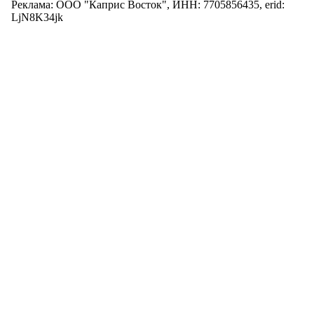
Реклама: ООО "Каприс Восток", ИНН: 7705856435, erid:
LjN8K34jk